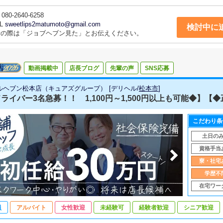
080-2640-6258
L
sweetlips2matumoto@gmail.com
検討中に
話の際は「ジョブヘブン見た」とお伝えください。
動画掲載中
店長ブログ
先輩の声
SNS応募
ルヘブン松本店（キュアズグループ）
[
デリヘル
/
松本市
]
ライバー3名急募！！ 1,100円～1,500円以上も可能◆】【◆正
こだわり条
土日の
資格手当
寮・社宅
学歴不
在宅ワー
員
アルバイト
女性歓迎
未経験可
経験者歓迎
シニア歓迎