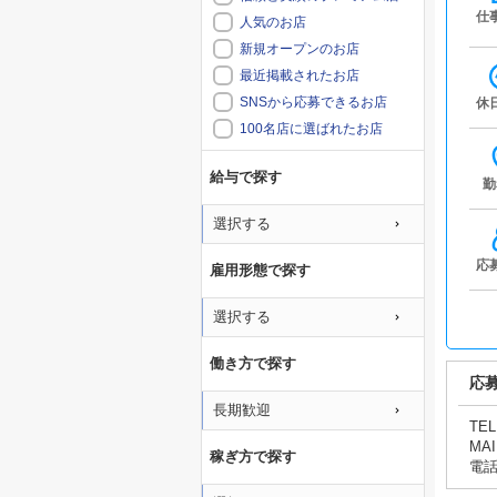
仕
人気のお店
新規オープンのお店
最近掲載されたお店
SNSから応募できるお店
休
100名店に選ばれたお店
給与で探す
勤
選択する
応
雇用形態で探す
選択する
働き方で探す
応
長期歓迎
TEL
MAI
稼ぎ方で探す
電