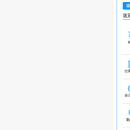
送
送
仕
休
勤