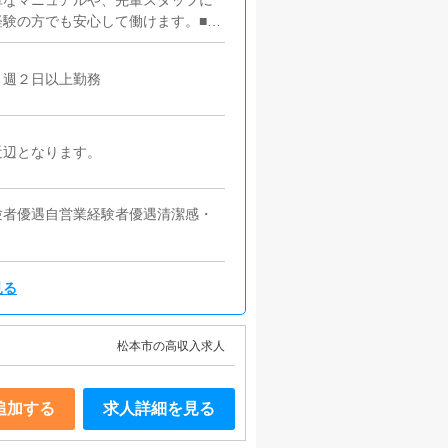
単なマニュアルや、先輩スタッフに
験の方でも安心して働けます。■キ
うにインターネットを使ったPR
す。■PC更新業務ヘブンネットな
】週２日以上勤務
す。キャストの出勤情報やイベン
けや、ブログの更新時に簡単に文字
ます。■清掃・備品管理お客様やキ
の管理・補充を行っていただきま
近辺となります。
験者優遇自営業経験者優遇清潔感・
見る
松本市の高収入求人
追加する
求人詳細を見る