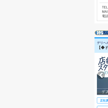
TEL
MAI
電
デリヘ
【◆ド
正社