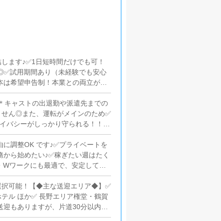
します♪✅1日短時間だけでも可！
◎✅試用期間あり（未経験でも安心
本は希望申告制！本業との両立が可
みの日にアルバイト！◆週3日 / 1
収入を確保！【人目を気にせず・プラ
＊キャストの出退勤や派遣先までの
^)※業務委託契約でのお仕事 とな
ません◎また、運転がメインのため✅
イバシーがしっかり守られる！！✅
は先輩ドライバーが丁寧に同行しま
ます！（送迎のない時間帯は、簡単
に調整OK です♪✅プライベートを
、キャストの安心を支えます。空い
務から始めたい♪✅稼ぎたい週はたく
業・Wワークにも最適で、安定して長
理なく働けるスタイルで、安全運転
選択可能！【◆主な送迎エリア◆】✅
テル ほか✅ 長野エリア権堂・鶴賀
送迎もありますが、片道30分以内が
定の当グループで、あなたの空いた