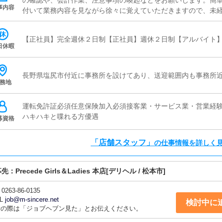
の確認や、会計作業、注意事項の喚起などをお願いします。簡
事内容
付いて業務内容を見ながら徐々に覚えていただきますので、未経
ャスト管理お店で働いていただいているキャストの方が稼げるよ
（写メ日記）などの使い方などのアドバイスを行っていただきま
【正社員】完全週休２日制【正社員】週休２日制【アルバイト
ど、ポータルサイト等の店舗情報更新作業を行っていただきま
日休暇
ト、求人ブログの作成となります。基本的にはボタンを押すだ
が入力出来れば問題ありません。PCが苦手な人でも簡単にでき
ャストの方に快適にお過ごしいただくため、店内の清掃や備品
長野県塩尻市付近に事務所を設けてあり、送迎範囲内も事務所
務地
す。
運転免許証必須任意保険加入必須接客業・サービス業・営業経
ハキハキと喋れる方優遇
募資格
「店舗スタッフ」
の仕事情報を詳しく
募先：
Precede Girls＆Ladies 本店
[デリヘル / 松本市]
0263-86-0135
L
job@m-sincere.net
検討中に
話の際は「ジョブヘブン見た」とお伝えください。