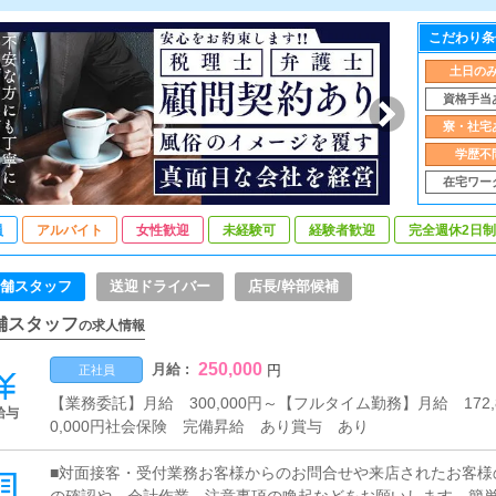
こだわり条
土日の
資格手当
寮・社宅
学歴不
在宅ワー
員
アルバイト
女性歓迎
未経験可
経験者歓迎
完全週休2日制
舗スタッフ
送迎ドライバー
店長/幹部候補
舗スタッフ
の求人情報
250,000
月給 :
円
正社員
【業務委託】月給 300,000円～【フルタイム勤務】月給 172,8
給与
0,000円社会保険 完備昇給 あり賞与 あり
■対面接客・受付業務お客様からのお問合せや来店されたお客様