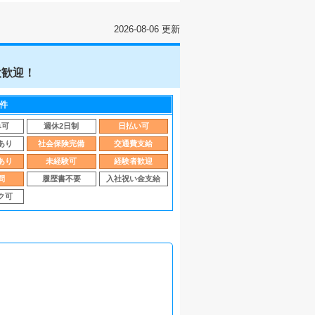
2026-08-06 更新
大歓迎！
件
み可
週休2日制
日払い可
あり
社会保険完備
交通費支給
あり
未経験可
経験者歓迎
問
履歴書不要
入社祝い金支給
ク可