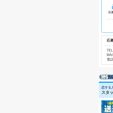
応
応
TEL
MAI
電
恋する人
スタ