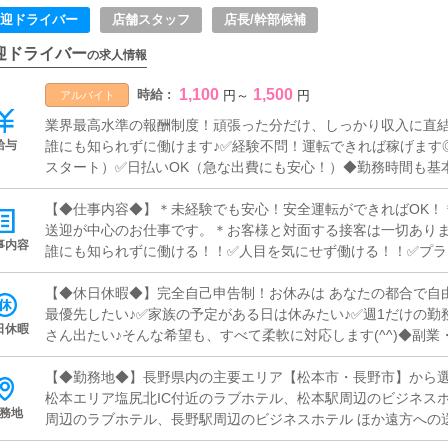
迎ドライバー
店舗スタッフ
店長/幹部候補
迎ドライバー
の求人情報
1,100
1,500
時給 :
円
～
円
アルバイト
業界最高水準の報酬制度！頑張った分だけ、しっかり収入に直結
給与
誰にも知られずに働けます♪✅経験不問！運転できれば稼げます
スタート）✅日払いOK（急な出費にも安心！）◆勤務時間も基
能♪数時間だけでも安定収入に♪例えば…◆週1日 / 8時間本業が休
日4時間副収入として最適！◆週5日 / フルタイム十分な生活
【◆仕事内容◆】＊未経験でも安心！安全運転ができればOK！
イバシーを守りながら】安全運転でコツコツ稼げるお仕事です(^
送迎が中心のお仕事です。＊お客様と対面する接客は一切あり
事内容
ります。
誰にも知られずに働ける！！✅人目を気にせず働ける！！✅プラ
副業・Wワークにも最適！！という点も大きな魅力です！最初
すので、道順や基本業務を学びながら、無理なくスタートでき
【◆休日休暇◆】完全自己申告制！お休みは あなたの都合で自由
な関連業務をして頂く場合もございます）あなたの安全運転が
最優先したい♪✅家族の予定がある日は休みたい♪✅週1だけの勤
日休暇
た時間を有効にご活用ください♪
さん出たい♪そんな希望も、すべて柔軟に対応します(^^)◆副
く続けられる環境です。◆しっかり休むことも仕事の一つ。無
とキャストの安心を支えてください♪
【◆勤務地◆】長野県内の主要エリア【松本市・長野市】から
松本エリア塩尻北IC付近のラブホテル、松本駅周辺のビジネスホ
務地
周辺のラブホテル、長野駅周辺のビジネスホテル ほか遠方への
目安です◎◆人目を気にせずコツコツ働ける送迎業務♪◆長期安