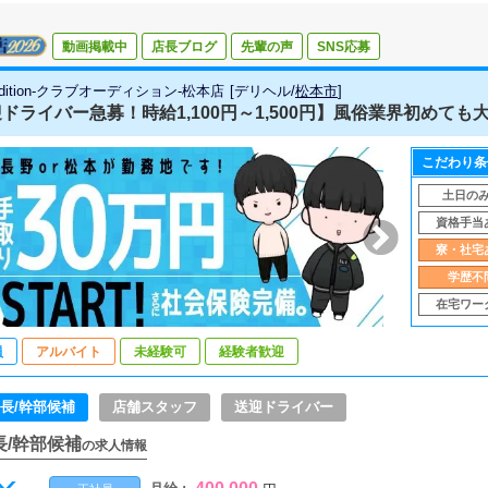
動画掲載中
店長ブログ
先輩の声
SNS応募
audition-クラブオーディション-松本店
[
デリヘル
/
松本市
]
ドライバー急募！時給1,100円～1,500円】風俗業界初めても
こだわり条
土日の
資格手当
寮・社宅
学歴不
在宅ワー
員
アルバイト
未経験可
経験者歓迎
長/幹部候補
店舗スタッフ
送迎ドライバー
長/幹部候補
の求人情報