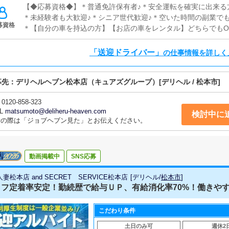
時間を活用し、副業収入を♪
【◆応募資格◆】＊普通免許保有者♪＊安全運転を確実に出来る方
＊未経験者も大歓迎♪＊シニア世代歓迎♪＊空いた時間の副業でも
募資格
＊【自分の車を持込の方】【お店の車をレンタル】どちらでもO
る方♪
「送迎ドライバー」
の仕事情報を詳しく
募先：
デリヘルヘブン松本店（キュアズグループ）
[デリヘル / 松本市]
0120-858-323
L
matsumoto@deliheru-heaven.com
検討中に
話の際は「ジョブヘブン見た」とお伝えください。
動画掲載中
SNS応募
妻松本店 and SECRET SERVICE松本店
[
デリヘル
/
松本市
]
ッフ定着率安定！勤続歴で給与ＵＰ、有給消化率70%！働きやす
こだわり条件
土日のみ可
週休2