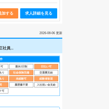
追加する
求人詳細を見る
2026-08-06 更新
社員...
件
み可
週休2日制
日払い可
あり
社会保険完備
交通費支給
あり
未経験可
経験者歓迎
問
履歴書不要
入社祝い金支給
ク可