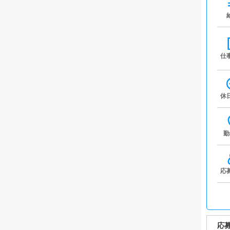
仕
休
勤
応
応