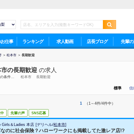
のお仕事
ランキング
求人動画
店長ブログ
先輩の
野
>
松本市
>
長期歓迎
本市の長期歓迎
の求人
の条件…
松本市
長期歓迎
標準
信
1
（1～4件/4件中）
載中
先輩の声
SNS応募
e Girls＆Ladies 本店
[
デリヘル
/
松本市
]
店なのに社会保険？ハローワークにも掲載してた激レア店!?