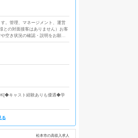
ます。管理、マネージメント、運営
様との対面接客はありません）お客
付や空き状況の確認・説明をお願い
簡単なマニュアルや先輩スタッフに
画の立案店舗イベントや店舗運営な
】【お客様のリピート率の向上】
提案を行っていただきます。■キャ
にインターネットを使ったPR（写
■PC更新業務ヘブンネットなど、
キャストの出勤情報やイベント、求
ブログの更新時に簡単に文字が入力
■清掃・備品管理お客様やキャスト
K[◆キャスト経験ありも優遇◆学
・補充を行っていただきます。
見る
松本市の高収入求人