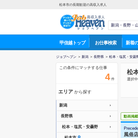
松本市の長期歓迎の高収入求人
甲信越トップ
お仕事検索
新着
ジョブヘブン
>
新潟
>
長野県
>
松本・塩尻・安曇
この条件にマッチする仕事
松
4
件
選択中
エリア
から探す
新潟
長野県
動画掲
松本・塩尻・安曇野
Preced
風俗
松本市