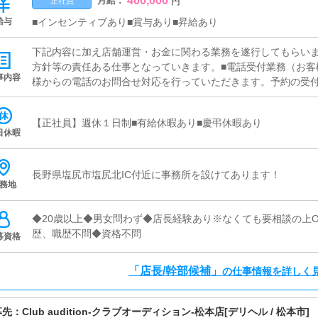
400,000
月給 :
円
正社員
給与
■インセンティブあり■賞与あり■昇給あり
下記内容に加え店舗運営・お金に関わる業務を遂行してもらい
方針等の責任ある仕事となっていきます。■電話受付業務（お客
事内容
様からの電話のお問合せ対応を行っていただきます。予約の受
します。予約の確定後はキャストやドライバーに通達します。
気軽に聞ける環境ですので、未経験でも安心して働けます。■企
【正社員】週休１日制■有給休暇あり■慶弔休暇あり
ど様々な企画を提案していただきます。【新規のお客様の増加
日休暇
【キャストの方の入店数の増加】など、売上UPに繋がる施策の
スト管理お店で働いていただいているキャストの方が稼げるよう
メ日記）などの使い方などのアドバイスを行っていただきます。
長野県塩尻市塩尻北IC付近に事務所を設けてあります！
務地
ポータルサイト等の店舗情報更新作業を行っていただきます。
人ブログの作成となります。基本的にはボタンを押すだけや、
出来れば問題ありません。PCが苦手な人でも簡単にできます。
◆20歳以上◆男女問わず◆店長経験あり※なくても要相談の上O
の方に快適にお過ごしいただくため、店内の清掃や備品の管理
歴、職歴不問◆資格不問
募資格
「店長/幹部候補」
の仕事情報を詳しく
募先：
Club audition-クラブオーディション-松本店
[デリヘル / 松本市]