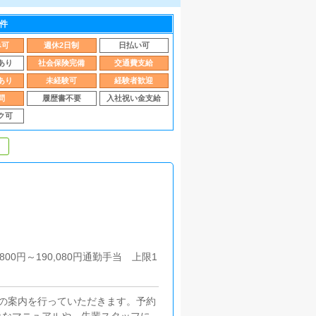
件
み可
週休2日制
日払い可
あり
社会保険完備
交通費支給
あり
未経験可
経験者歓迎
問
履歴書不要
入社祝い金支給
ク可
00円～190,080円通勤手当 上限1
の案内を行っていただきます。予約