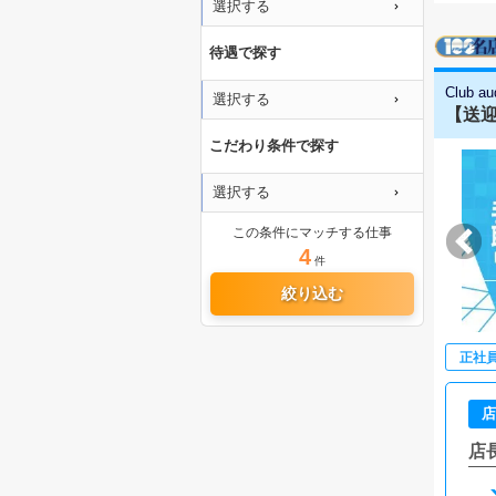
選択する
待遇で探す
Club 
選択する
【送迎
こだわり条件で探す
選択する
この条件にマッチする仕事
4
件
絞り込む
正社
店
店