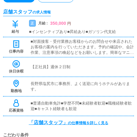
店舗スタッフ
の求人情報
350,000
月給 :
正
円
給与
■インセンティブあり■昇給あり■ガソリン代支給
■対面接客・受付業務お客様からのお問合せや来店された
お客様の案内を行っていただきます。予約の確認や、会計
仕事内容
作業、注意事項の喚起などをお願いします。簡単なマニュ
アルや、先輩スタッフに付いて業務内容を見ながら徐々に
覚えていただきますので、未経験の方でも安心して働けま
【正社員】週休２日制
す。■キャスト管理お店で働いていただいているキャスト
休日休暇
の方が稼げるようにインターネットを使ったPR（写メ日
記）などの使い方などのアドバイスを行っていただきま
長野県塩尻市に事務所、よく送迎に向うホテルがありま
す。■PC更新業務ヘブンネットなど、ポータルサイト等の
す。
勤務地
店舗情報更新作業を行っていただきます。キャストの出勤
情報やイベント、求人ブログの作成となります。基本的に
はボタンを押すだけや、ブログの更新時に簡単に文字が入
■普通自動車免許■学歴不問■未経験者歓迎■職種経験者歓
力出来れば問題ありません。PCが苦手な人でも簡単にで
迎■キャスト経験者も歓迎
応募資格
きます。
「店舗スタッフ」
の仕事情報を詳しく見る
こだわり条件