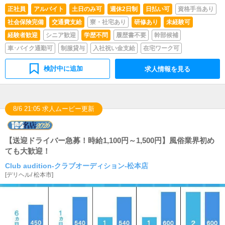
正社員
アルバイト
土日のみ可
週休2日制
日払い可
資格手当あり
社会保険完備
交通費支給
寮・社宅あり
研修あり
未経験可
経験者歓迎
シニア歓迎
学歴不問
履歴書不要
幹部候補
車･バイク通勤可
制服貸与
入社祝い金支給
在宅ワーク可
検討中に追加
求人情報を見る
8/6 21:05 求人ムービー更新
【送迎ドライバー急募！時給1,100円～1,500円】風俗業界初め
ても大歓迎！
Club audition-クラブオーディション-松本店
[
デリヘル
/
松本市
]