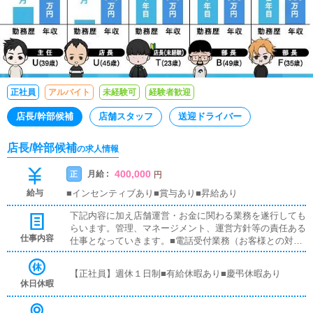
正社員
アルバイト
未経験可
経験者歓迎
店長/幹部候補
店舗スタッフ
送迎ドライバー
店長/幹部候補
の求人情報
400,000
月給 :
正
円
給与
■インセンティブあり■賞与あり■昇給あり
下記内容に加え店舗運営・お金に関わる業務を遂行しても
らいます。管理、マネージメント、運営方針等の責任ある
仕事内容
仕事となっていきます。■電話受付業務（お客様との対面
接客はありません）お客様からの電話のお問合せ対応を行
っていただきます。予約の受付や空き状況の確認・説明を
【正社員】週休１日制■有給休暇あり■慶弔休暇あり
お願いします。予約の確定後はキャストやドライバーに通
休日休暇
達します。簡単なマニュアルや先輩スタッフに気軽に聞け
る環境ですので、未経験でも安心して働けます。■企画の