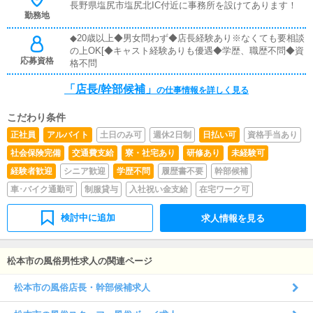
立案店舗イベントや店舗運営など様々な企画を提案してい
長野県塩尻市塩尻北IC付近に事務所を設けてあります！
勤務地
ただきます。【新規のお客様の増加】【お客様のリピート
率の向上】【キャストの方の入店数の増加】など、売上U
◆20歳以上◆男女問わず◆店長経験あり※なくても要相談
Pに繋がる施策の提案を行っていただきます。■キャスト
の上OK[◆キャスト経験ありも優遇◆学歴、職歴不問◆資
管理お店で働いていただいているキャストの方が稼げるよ
応募資格
格不問
うにインターネットを使ったPR（写メ日記）などの使い
方などのアドバイスを行っていただきます。■PC更新業務
「店長/幹部候補」
の仕事情報を詳しく見る
ヘブンネットなど、ポータルサイト等の店舗情報更新作業
を行っていただきます。キャストの出勤情報やイベント、
求人ブログの作成となります。基本的にはボタンを押すだ
こだわり条件
けや、ブログの更新時に簡単に文字が入力出来れば問題あ
正社員
アルバイト
土日のみ可
週休2日制
日払い可
資格手当あり
りません。PCが苦手な人でも簡単にできます。■清掃・備
社会保険完備
交通費支給
寮・社宅あり
研修あり
未経験可
品管理お客様やキャストの方に快適にお過ごしいただくた
め、店内の清掃や備品の管理・補充を行っていただきま
経験者歓迎
シニア歓迎
学歴不問
履歴書不要
幹部候補
す。
車･バイク通勤可
制服貸与
入社祝い金支給
在宅ワーク可
検討中に追加
求人情報を見る
松本市の風俗男性求人の関連ページ
松本市の風俗店長・幹部候補求人