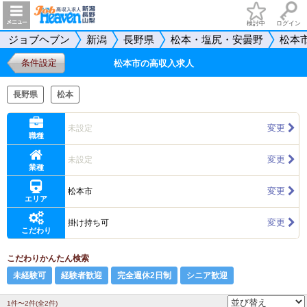
検討中
ログイン
ジョブヘブン
新潟
長野県
松本・塩尻・安曇野
松本
条件設定
松本市の高収入求人
長野県
松本
変更
未設定
職種
変更
未設定
業種
変更
松本市
エリア
変更
掛け持ち可
こだわり
こだわりかんたん検索
未経験可
経験者歓迎
完全週休2日制
シニア歓迎
1件〜2件(全2件)