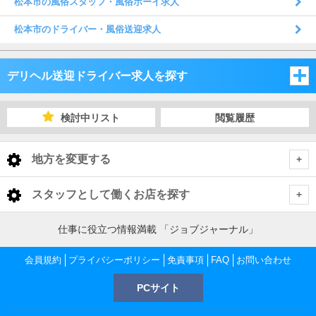
松本市の風俗スタッフ・風俗ボーイ求人
松本市のドライバー・風俗送迎求人
デリヘル送迎ドライバー求人を探す
新潟県
検討中リスト
閲覧履歴
長野県
新潟県
地方を変更する
山梨県
長野県
新潟県 デリヘル送迎ドライバー
<
全国トップ
スタッフとして働くお店を探す
山梨県
下越
長野県 デリヘル送迎ドライバー
北海道 男性高収入
新潟県
仕事に役立つ情報満載 「ジョブジャーナル」
東北 男性高収入
長野・千曲・須坂・中野
山梨県 デリヘル送迎ドライバー
中越
下越 デリヘル送迎ドライバー
会員規約
新潟 男性高収入
プライバシーポリシー
免責事項
FAQ
お問い合わせ
長野県
南関東 男性高収入
新潟 男性高収入
PCサイト
甲府・昭和・甲斐
松本・塩尻・安曇野
上越
長野・千曲・須坂・中野 デリヘル送迎ドライバー
新潟市 デリヘル送迎ドライバー
中越 デリヘル送迎ドライバー
長野 男性高収入
甲信越 男性高収入
石川県