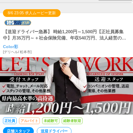
8/6 23:05 求人ムービー更新
【送迎ドライバー急募】 時給1,200円～1,500円【正社員募集
中】月35万円～＋社会保険完備、年収540万円、法人経営の安
定した職場で働いてみませんか？
Color彩
[
デリヘル
/
松本市
]
正社員
アルバイト
未経験可
経験者歓迎
店舗スタッフ
送迎ドライバー