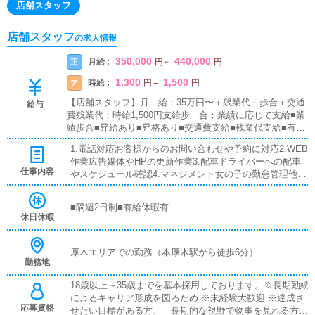
店舗スタッフ
店舗スタッフ
の求人情報
350,000
440,000
月給 :
正
円
～
円
1,300
1,500
時給 :
ア
円
～
円
【店舗スタッフ】月 給：35万円〜＋残業代＋歩合＋交通
給与
費残業代：時給1,500円支給歩 合：業績に応じて支給■業
績歩合■昇給あり■昇格あり■交通費支給■残業代支給■有給
休暇あり店長プロジェクト★入社して最短6ヶ月で店長が
1.電話対応お客様からのお問い合わせや予約に対応2.WEB
可能！店舗展開に力を入れているグループなのであなたの
作業広告媒体やHPの更新作業3.配車ドライバーへの配車
能力次第で即ポストをご用意します
仕事内容
やスケジュール確認4.マネジメント女の子の勤怠管理他ス
ケジュール確認5.その他円滑な店舗運営を最大限にサポー
ト
■隔週2日制■有給休暇有
休日休暇
厚木エリアでの勤務（本厚木駅から徒歩6分）
勤務地
18歳以上～35歳までを基本採用しております。※長期勤続
によるキャリア形成を図るため ※未経験大歓迎 ※達成さ
応募資格
せたい目標がある方、 長期的な視野で物事を見れる方か