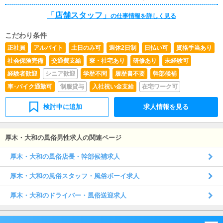
らの ご応募お待ちしております。 ※ご応募前に当グル
「店舗スタッフ」
ープの考え方に ご共感頂ける場合のみご応募下さい。
の仕事情報を詳しく見る
こだわり条件
正社員
アルバイト
土日のみ可
週休2日制
日払い可
資格手当あり
社会保険完備
交通費支給
寮・社宅あり
研修あり
未経験可
経験者歓迎
シニア歓迎
学歴不問
履歴書不要
幹部候補
車･バイク通勤可
制服貸与
入社祝い金支給
在宅ワーク可
検討中に追加
求人情報を見る
厚木・大和の風俗男性求人の関連ページ
厚木・大和の風俗店長・幹部候補求人
厚木・大和の風俗スタッフ・風俗ボーイ求人
厚木・大和のドライバー・風俗送迎求人