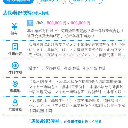
店長/幹部候補
の求人情報
500,000
900,000
月給 :
正
円
～
円
基本給50万円以上※随時給料査定あり※一律残業代含む※
給与
通勤交通費支給(3万まで)※各種手当あり
店舗運営におけるマネジメント業務や運営業務全般をお任
せします。具体的には、・店舗運営業務全般・企画立案・
仕事内容
売上管理・在籍キャストのマネジメント、面接関連・運営
スタッフ管理・店舗を作り上げるマネジメント業務 など
最初から完璧は求めません。業務を習得しながら経験を積
週休2日、季節休暇、有給休暇、年末年始休暇
み、アイディアなどを反映し、お客様やコンパニオンさ
休日休暇
ん、従業員にとって働きやすい環境作りに努めていただき
ます。
【厚木Ⅰ営業所】・本厚木駅から徒歩1分圏内駐車場完備、
マイカー通勤も可【厚木Ⅱ営業所】・本厚木駅から徒歩10
勤務地
分駐車場完備、マイカー通勤も可【総務部】・本厚木駅か
ら徒歩5分圏内【小田原営業所】・小田原駅から徒歩3分
・18歳以上（高校生不可）・業界未経験者、積極採用・
圏内駐車場完備、マイカー通勤も可【東横営業所】・武蔵
セカンドキャリア大歓迎・異業種からの転職大歓迎・学歴
小杉駅から徒歩5分圏内駐車場完備、マイカー通勤も可
応募資格
不問/職歴不問
【池袋営業所】・池袋駅から徒歩5分圏内
「店長/幹部候補」
の仕事情報を詳しく見る