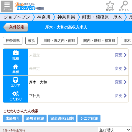
検討中
ログイン
ジョブヘブン
神奈川
神奈川県
町田・相模原・厚木
条件設定
厚木・大和の高収入求人
神奈川県
横浜
川崎・堀之内・南町
関内・曙町・福富町
厚木
変更
未設定
職種
変更
未設定
業種
変更
厚木・大和
エリア
変更
正社員
こだわり
こだわりかんたん検索
未経験可
経験者歓迎
完全週休2日制
シニア歓迎
1件〜3件(全3件)