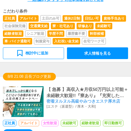
（使いこなすレベルでなくてOK）◆お客様との電話対
応・会話が失礼ないレベルで行えること◆将来的には自分
こだわり条件
で経営もやってみたいというやる気のある方◆この業界当
正社員
アルバイト
土日のみ可
週休2日制
日払い可
資格手当あり
店が初めて（未経験）という男性が非常に多いお店です。
◆真面目にお仕事に取り組める向上心のある方であればど
社会保険完備
交通費支給
寮・社宅あり
研修あり
未経験可
んな方でも年齢は特に問いません。
経験者歓迎
シニア歓迎
学歴不問
履歴書不要
幹部候補
車･バイク通勤可
制服貸与
入社祝い金支給
在宅ワーク可
検討中に追加
求人情報を見る
8/8 21:08 店長ブログ更新
【 急募 】高収入★月収50万円以上可能＋
未経験大歓迎!!『寮あり』『充実した福
密着ヌルヌル高級やみつきエステ厚木店
利厚生』『有給休暇あり』
[
エステ（派遣型）
/
厚木・大和
]
正社員
アルバイト
女性歓迎
未経験可
経験者歓迎
即日勤務可