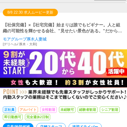
8/8 22:30 求人ムービー更新
【社保完備】×【社宅完備】始まりは誰でもビギナー。人と組
織の可能性を輝かせる会社、”見せたい景色がある。”だから成
長できる。
モアグループ厚木人妻城
[
デリヘル
/
厚木・大和
]
正社員
アルバイト
女性歓迎
未経験可
経験者歓迎
シニア歓迎
即日勤務可
完全週休2日制
店長/幹部候補
店舗スタッフ
送迎ドライバー