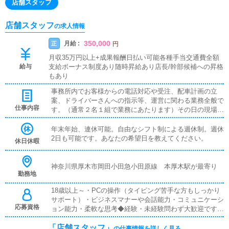
店舗スタッフ
店舗スタッフ
の求人情報
350,000
月給 :
正
円
月収35万円以上+成果報酬日払い可能各種手当交通費全額
給与
支給ボーナス制度あり随時昇給あり店長/幹部候補への昇格
もあり
事務所内でお客様からの電話対応や受注、配車計画の立
案、ドライバーさんへの指示等、運営に関わる業務全般で
仕事内容
す。（通常２名１組で業務にあたります）その日の現場総
監督として、お客様からの電話で受注を行い、PCメール
でドライバーさんへ指示を出し、受注スケジュール・配車
年末年始、連休可能。自由なシフト制による週休制。週休
計画をリアルタイムの状況を判断しながら行い、的確に現
2日も可能です。あなたの希望日を教えてください。
休日休暇
場を動かしていくお仕事です。（当店は一般店と違い、受
注携帯を持ってドライバーを兼務する等、危険なお仕事は
一切ありません）受注からドライバー指示まで一気通貫に
神奈川県厚木市岡田小田急小田原線 本厚木駅が最寄り
勤務地
お仕事ができ、あなたの指示ですべての女性・男性スタッ
フが動くため、面白く非常にやりがいがあります。
18歳以上～・PCの操作（タイピング苦手な方もしっかり
サポート）・ビジネスマナーや会話能力・コミュニケーシ
応募資格
ョン能力・柔軟な思考◆経験・未経験問わず大歓迎です◆
PCを使える方（使ったことがあるという程度で大丈夫で
「店舗スタッフ」
す）◆エクセルなどの標準的な業務ソフトが使えること
の仕事情報を詳しく見る