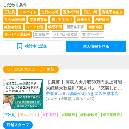
こだわり条件
正社員
アルバイト
土日のみ可
週休2日制
日払い可
資格手当あり
社会保険完備
交通費支給
寮・社宅あり
研修あり
未経験可
経験者歓迎
シニア歓迎
学歴不問
履歴書不要
幹部候補
車･バイク通勤可
制服貸与
入社祝い金支給
在宅ワーク可
検討中に追加
求人情報を見る
8/7 20:10 求人ムービー更新
【 急募 】高収入★月収50万円以上可能＋
未経験大歓迎!!『寮あり』『充実した福
密着ヌルヌル高級やみつきエステ厚木店
利厚生』『有給休暇あり』
[
エステ（派遣型）
/
厚木・大和
]
正社員
アルバイト
女性歓迎
未経験可
経験者歓迎
即日勤務可
店舗スタッフ