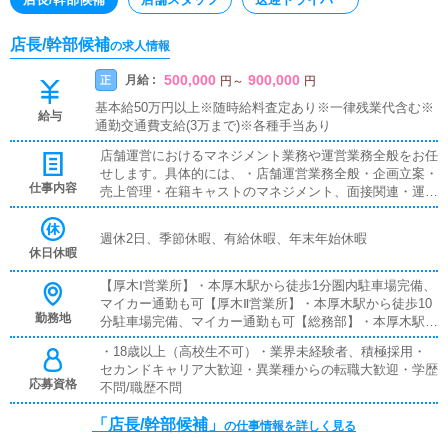
店長/幹部候補
の求人情報
500,000
900,000
月給 :
正
円
～
円
基本給50万円以上※随時給料査定あり※一律残業代含む※
給与
通勤交通費支給(3万まで)※各種手当あり
店舗運営におけるマネジメント業務や運営業務全般をお任
せします。具体的には、・店舗運営業務全般・企画立案・
仕事内容
売上管理・在籍キャストのマネジメント、面接関連・運営
スタッフ管理・店舗を作り上げるマネジメント業務 など
最初から完璧は求めません。業務を習得しながら経験を積
週休2日、季節休暇、有給休暇、年末年始休暇
み、アイディアなどを反映し、お客様やコンパニオンさ
休日休暇
ん、従業員にとって働きやすい環境作りに努めていただき
ます。
【厚木Ⅰ営業所】・本厚木駅から徒歩1分圏内駐車場完備、
マイカー通勤も可【厚木Ⅱ営業所】・本厚木駅から徒歩10
勤務地
分駐車場完備、マイカー通勤も可【総務部】・本厚木駅か
ら徒歩5分圏内【小田原営業所】・小田原駅から徒歩3分
・18歳以上（高校生不可）・業界未経験者、積極採用・
圏内駐車場完備、マイカー通勤も可【東横営業所】・武蔵
セカンドキャリア大歓迎・異業種からの転職大歓迎・学歴
小杉駅から徒歩5分圏内駐車場完備、マイカー通勤も可
応募資格
不問/職歴不問
【池袋営業所】・池袋駅から徒歩5分圏内
「店長/幹部候補」
の仕事情報を詳しく見る