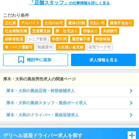
「店舗スタッフ」
ープの考え方に ご共感頂ける場合のみご応募下さい。
の仕事情報を詳しく見る
こだわり条件
正社員
アルバイト
土日のみ可
週休2日制
日払い可
資格手当あり
社会保険完備
交通費支給
寮・社宅あり
研修あり
未経験可
経験者歓迎
シニア歓迎
学歴不問
履歴書不要
幹部候補
車･バイク通勤可
制服貸与
入社祝い金支給
在宅ワーク可
検討中に追加
求人情報を見る
厚木・大和の風俗男性求人の関連ページ
厚木・大和の風俗店長・幹部候補求人
厚木・大和の風俗スタッフ・風俗ボーイ求人
厚木・大和のドライバー・風俗送迎求人
デリヘル送迎ドライバー求人を探す