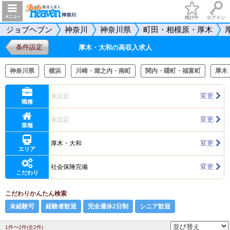
検討中
ログイン
ジョブヘブン
神奈川
神奈川県
町田・相模原・厚木
条件設定
厚木・大和の高収入求人
神奈川県
横浜
川崎・堀之内・南町
関内・曙町・福富町
厚木
変更
未設定
職種
変更
未設定
業種
変更
厚木・大和
エリア
変更
社会保険完備
こだわり
こだわりかんたん検索
未経験可
経験者歓迎
完全週休2日制
シニア歓迎
1件〜2件(全2件)