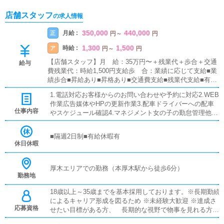
店舗スタッフ
の求人情報
350,000
440,000
月給 :
正
円
～
円
1,300
1,500
時給 :
ア
円
～
円
【店舗スタッフ】月 給：35万円〜＋残業代＋歩合＋交通
給与
費残業代：時給1,500円支給歩 合：業績に応じて支給■業
績歩合■昇給あり■昇格あり■交通費支給■残業代支給■有給
休暇あり店長プロジェクト★入社して最短6ヶ月で店長が
1.電話対応お客様からのお問い合わせや予約に対応2.WEB
可能！店舗展開に力を入れているグループなのであなたの
作業広告媒体やHPの更新作業3.配車ドライバーへの配車
能力次第で即ポストをご用意します
仕事内容
やスケジュール確認4.マネジメント女の子の勤怠管理他ス
ケジュール確認5.その他円滑な店舗運営を最大限にサポー
ト
■隔週2日制■有給休暇有
休日休暇
厚木エリアでの勤務（本厚木駅から徒歩6分）
勤務地
18歳以上～35歳までを基本採用しております。※長期勤続
によるキャリア形成を図るため ※未経験大歓迎 ※達成さ
応募資格
せたい目標がある方、 長期的な視野で物事を見れる方か
らの ご応募お待ちしております。 ※ご応募前に当グル