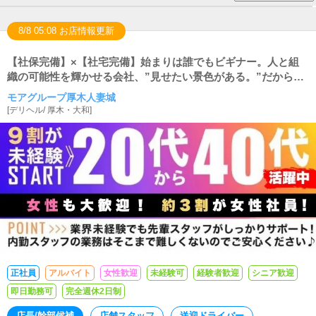
8/8 05:08 お店情報更新
【社保完備】×【社宅完備】始まりは誰でもビギナー。人と組
織の可能性を輝かせる会社、”見せたい景色がある。”だから成
長できる。
モアグループ厚木人妻城
[
デリヘル
/
厚木・大和
]
正社員
アルバイト
女性歓迎
未経験可
経験者歓迎
シニア歓迎
即日勤務可
完全週休2日制
店長/幹部候補
店舗スタッフ
送迎ドライバー