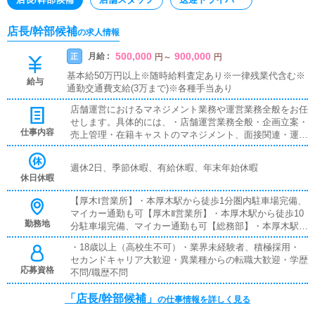
店長/幹部候補
の求人情報
500,000
900,000
月給 :
正
円
～
円
基本給50万円以上※随時給料査定あり※一律残業代含む※
給与
通勤交通費支給(3万まで)※各種手当あり
店舗運営におけるマネジメント業務や運営業務全般をお任
せします。具体的には、・店舗運営業務全般・企画立案・
仕事内容
売上管理・在籍キャストのマネジメント、面接関連・運営
スタッフ管理・店舗を作り上げるマネジメント業務 など
最初から完璧は求めません。業務を習得しながら経験を積
週休2日、季節休暇、有給休暇、年末年始休暇
み、アイディアなどを反映し、お客様やコンパニオンさ
休日休暇
ん、従業員にとって働きやすい環境作りに努めていただき
ます。
【厚木Ⅰ営業所】・本厚木駅から徒歩1分圏内駐車場完備、
マイカー通勤も可【厚木Ⅱ営業所】・本厚木駅から徒歩10
勤務地
分駐車場完備、マイカー通勤も可【総務部】・本厚木駅か
ら徒歩5分圏内【小田原営業所】・小田原駅から徒歩3分
・18歳以上（高校生不可）・業界未経験者、積極採用・
圏内駐車場完備、マイカー通勤も可【東横営業所】・武蔵
セカンドキャリア大歓迎・異業種からの転職大歓迎・学歴
小杉駅から徒歩5分圏内駐車場完備、マイカー通勤も可
応募資格
不問/職歴不問
【池袋営業所】・池袋駅から徒歩5分圏内
「店長/幹部候補」
の仕事情報を詳しく見る