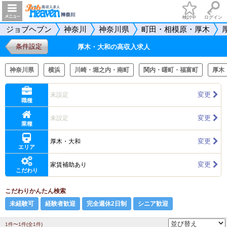
検討中
ログイン
ジョブヘブン
神奈川
神奈川県
町田・相模原・厚木
条件設定
厚木・大和の高収入求人
神奈川県
横浜
川崎・堀之内・南町
関内・曙町・福富町
厚木
変更
未設定
職種
変更
未設定
業種
変更
厚木・大和
エリア
変更
家賃補助あり
こだわり
こだわりかんたん検索
未経験可
経験者歓迎
完全週休2日制
シニア歓迎
1件〜1件(全1件)