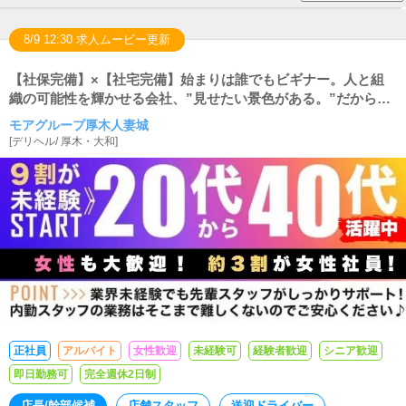
8/9 12:30 求人ムービー更新
【社保完備】×【社宅完備】始まりは誰でもビギナー。人と組
織の可能性を輝かせる会社、”見せたい景色がある。”だから成
長できる。
モアグループ厚木人妻城
[
デリヘル
/
厚木・大和
]
正社員
アルバイト
女性歓迎
未経験可
経験者歓迎
シニア歓迎
即日勤務可
完全週休2日制
店長/幹部候補
店舗スタッフ
送迎ドライバー