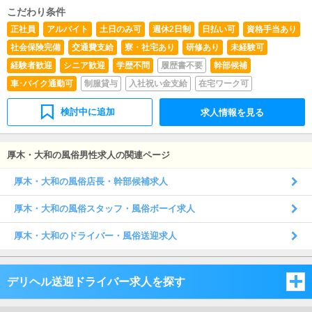
こだわり条件
正社員
アルバイト
土日のみ可
週休2日制
日払い可
資格手当あり
社会保険完備
交通費支給
寮・社宅あり
研修あり
未経験可
経験者歓迎
シニア歓迎
学歴不問
履歴書不要
幹部候補
車･バイク通勤可
制服貸与
入社祝い金支給
在宅ワーク可
検討中に追加
求人情報を見る
厚木・大和の風俗男性求人の関連ページ
厚木・大和の風俗店長・幹部候補求人
厚木・大和の風俗スタッフ・風俗ボーイ求人
厚木・大和のドライバー・風俗送迎求人
デリヘル送迎ドライバー求人を探す