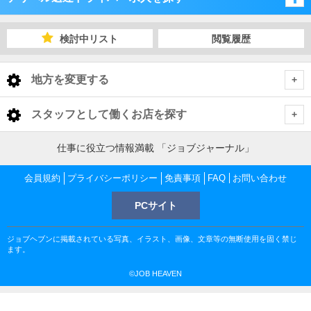
神奈川県
検討中リスト
閲覧履歴
神奈川
地方を変更する
神奈川 デリヘル送迎ドライバー
<
全国トップ
スタッフとして働くお店を探す
横浜市
北海道 男性高収入
仕事に役立つ情報満載 「ジョブジャーナル」
東京都
東北 男性高収入
川崎市
横浜市 デリヘル送迎ドライバー
会員規約
プライバシーポリシー
免責事項
FAQ
お問い合わせ
東京 男性高収入
神奈川県
南関東 男性高収入
池袋 男性高収入
PCサイト
町田・相模原・厚木
関内・曙町・福富町 デリヘル送迎ドライバー
川崎市 デリヘル送迎ドライバー
神奈川 男性高収入
甲信越 男性高収入
千葉県
新宿 男性高収入
関内 男性高収入
ジョブヘブンに掲載されている写真、イラスト、画像、文章等の無断使用を固く禁じ
北関東 男性高収入
湘南・三浦半島
桜木町・日ノ出町 デリヘル送迎ドライバー
川崎駅・堀之内・南町 デリヘル送迎ドライバー
町田・相模原・厚木 デリヘル送迎ドライバー
千葉 男性高収入
ます。
渋谷 男性高収入
茨城県
曙町 男性高収入
東京 男性高収入
船橋 男性高収入
©JOB HEAVEN
五反田 男性高収入
横浜駅周辺 デリヘル送迎ドライバー
武蔵小杉・溝の口 デリヘル送迎ドライバー
町田・相模原 デリヘル送迎ドライバー
湘南・三浦半島 デリヘル送迎ドライバー
茨城 男性高収入
厚木 男性高収入
埼玉県
神奈川 男性高収入
栄町 男性高収入
吉原 男性高収入
土浦 男性高収入