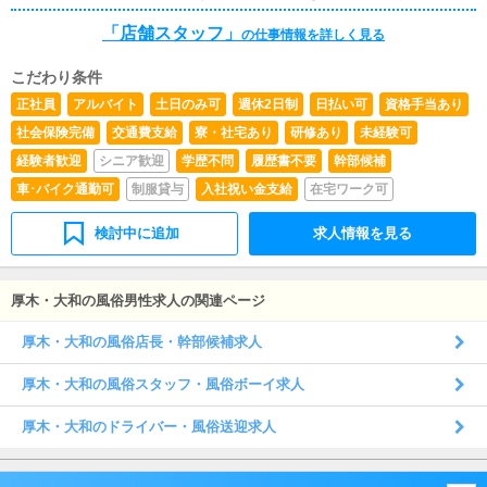
らの ご応募お待ちしております。 ※ご応募前に当グル
「店舗スタッフ」
ープの考え方に ご共感頂ける場合のみご応募下さい。
の仕事情報を詳しく見る
こだわり条件
正社員
アルバイト
土日のみ可
週休2日制
日払い可
資格手当あり
社会保険完備
交通費支給
寮・社宅あり
研修あり
未経験可
経験者歓迎
シニア歓迎
学歴不問
履歴書不要
幹部候補
車･バイク通勤可
制服貸与
入社祝い金支給
在宅ワーク可
検討中に追加
求人情報を見る
厚木・大和の風俗男性求人の関連ページ
厚木・大和の風俗店長・幹部候補求人
厚木・大和の風俗スタッフ・風俗ボーイ求人
厚木・大和のドライバー・風俗送迎求人