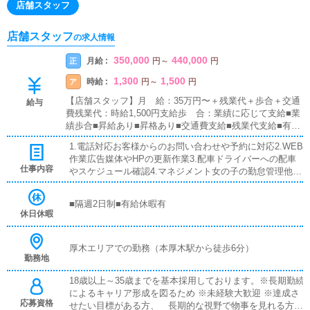
店舗スタッフ
店舗スタッフ
の求人情報
350,000
440,000
月給 :
正
円
～
円
1,300
1,500
時給 :
ア
円
～
円
【店舗スタッフ】月 給：35万円〜＋残業代＋歩合＋交通
給与
費残業代：時給1,500円支給歩 合：業績に応じて支給■業
績歩合■昇給あり■昇格あり■交通費支給■残業代支給■有給
休暇あり店長プロジェクト★入社して最短6ヶ月で店長が
1.電話対応お客様からのお問い合わせや予約に対応2.WEB
可能！店舗展開に力を入れているグループなのであなたの
作業広告媒体やHPの更新作業3.配車ドライバーへの配車
能力次第で即ポストをご用意します
仕事内容
やスケジュール確認4.マネジメント女の子の勤怠管理他ス
ケジュール確認5.その他円滑な店舗運営を最大限にサポー
ト
■隔週2日制■有給休暇有
休日休暇
厚木エリアでの勤務（本厚木駅から徒歩6分）
勤務地
18歳以上～35歳までを基本採用しております。※長期勤続
によるキャリア形成を図るため ※未経験大歓迎 ※達成さ
応募資格
せたい目標がある方、 長期的な視野で物事を見れる方か