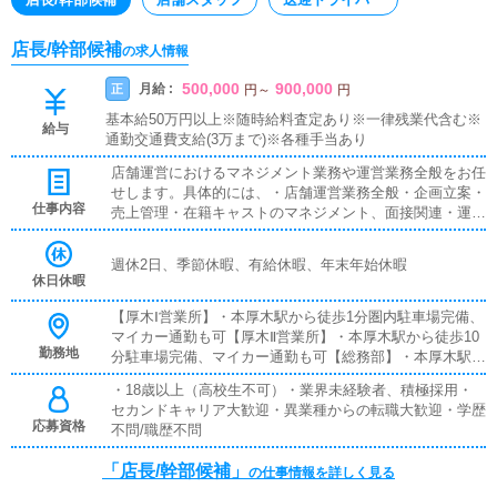
店長/幹部候補
の求人情報
500,000
900,000
月給 :
正
円
～
円
基本給50万円以上※随時給料査定あり※一律残業代含む※
給与
通勤交通費支給(3万まで)※各種手当あり
店舗運営におけるマネジメント業務や運営業務全般をお任
せします。具体的には、・店舗運営業務全般・企画立案・
仕事内容
売上管理・在籍キャストのマネジメント、面接関連・運営
スタッフ管理・店舗を作り上げるマネジメント業務 など
最初から完璧は求めません。業務を習得しながら経験を積
週休2日、季節休暇、有給休暇、年末年始休暇
み、アイディアなどを反映し、お客様やコンパニオンさ
休日休暇
ん、従業員にとって働きやすい環境作りに努めていただき
ます。
【厚木Ⅰ営業所】・本厚木駅から徒歩1分圏内駐車場完備、
マイカー通勤も可【厚木Ⅱ営業所】・本厚木駅から徒歩10
勤務地
分駐車場完備、マイカー通勤も可【総務部】・本厚木駅か
ら徒歩5分圏内【小田原営業所】・小田原駅から徒歩3分
・18歳以上（高校生不可）・業界未経験者、積極採用・
圏内駐車場完備、マイカー通勤も可【東横営業所】・武蔵
セカンドキャリア大歓迎・異業種からの転職大歓迎・学歴
小杉駅から徒歩5分圏内駐車場完備、マイカー通勤も可
応募資格
不問/職歴不問
【池袋営業所】・池袋駅から徒歩5分圏内
「店長/幹部候補」
の仕事情報を詳しく見る