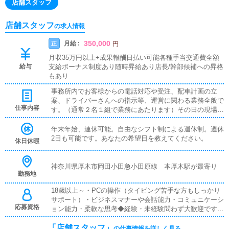
店舗スタッフ
店舗スタッフ
の求人情報
350,000
月給 :
正
円
月収35万円以上+成果報酬日払い可能各種手当交通費全額
給与
支給ボーナス制度あり随時昇給あり店長/幹部候補への昇格
もあり
事務所内でお客様からの電話対応や受注、配車計画の立
案、ドライバーさんへの指示等、運営に関わる業務全般で
仕事内容
す。（通常２名１組で業務にあたります）その日の現場総
監督として、お客様からの電話で受注を行い、PCメール
でドライバーさんへ指示を出し、受注スケジュール・配車
年末年始、連休可能。自由なシフト制による週休制。週休
計画をリアルタイムの状況を判断しながら行い、的確に現
2日も可能です。あなたの希望日を教えてください。
休日休暇
場を動かしていくお仕事です。（当店は一般店と違い、受
注携帯を持ってドライバーを兼務する等、危険なお仕事は
一切ありません）受注からドライバー指示まで一気通貫に
神奈川県厚木市岡田小田急小田原線 本厚木駅が最寄り
勤務地
お仕事ができ、あなたの指示ですべての女性・男性スタッ
フが動くため、面白く非常にやりがいがあります。
18歳以上～・PCの操作（タイピング苦手な方もしっかり
サポート）・ビジネスマナーや会話能力・コミュニケーシ
応募資格
ョン能力・柔軟な思考◆経験・未経験問わず大歓迎です◆
PCを使える方（使ったことがあるという程度で大丈夫で
「店舗スタッフ」
す）◆エクセルなどの標準的な業務ソフトが使えること
の仕事情報を詳しく見る