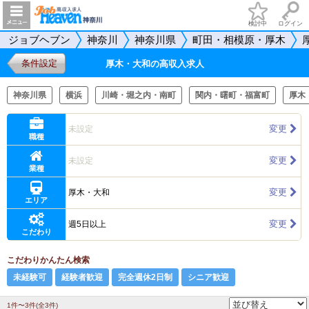
検討中
ログイン
ジョブヘブン
神奈川
神奈川県
町田・相模原・厚木
条件設定
厚木・大和の高収入求人
神奈川県
横浜
川崎・堀之内・南町
関内・曙町・福富町
厚木
変更
未設定
職種
変更
未設定
業種
変更
厚木・大和
エリア
変更
週5日以上
こだわり
こだわりかんたん検索
未経験可
経験者歓迎
完全週休2日制
シニア歓迎
1件〜3件(全3件)