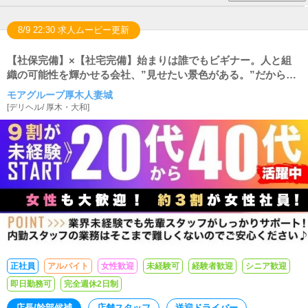
8/9 22:30 求人ムービー更新
【社保完備】×【社宅完備】始まりは誰でもビギナー。人と組
織の可能性を輝かせる会社、”見せたい景色がある。”だから成
長できる。
モアグループ厚木人妻城
[
デリヘル
/
厚木・大和
]
正社員
アルバイト
女性歓迎
未経験可
経験者歓迎
シニア歓迎
即日勤務可
完全週休2日制
店長/幹部候補
店舗スタッフ
送迎ドライバー