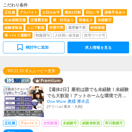
こだわり条件
正社員
アルバイト
土日のみ可
週休2日制
日払い可
資格手当あり
社会保険完備
交通費支給
寮・社宅あり
研修あり
未経験可
経験者歓迎
シニア歓迎
学歴不問
履歴書不要
幹部候補
車･バイク通勤可
制服貸与
入社祝い金支給
在宅ワーク可
検討中に追加
求人情報を見る
8/9 21:10 求人ムービー更新
【週休2日】最初は誰でも未経験！未経験
でも大歓迎！アットホームな環境で月収3
One More 奥様 厚木店
5万スタート！！！
[
デリヘル
/
厚木・大和
]
正社員
アルバイト
女性歓迎
未経験可
経験者歓迎
即日勤務可