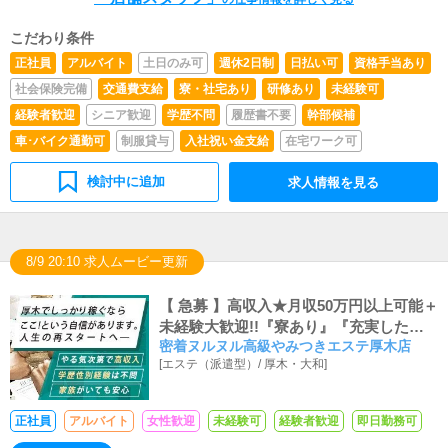
（使いこなすレベルでなくてOK）◆お客様との電話対
応・会話が失礼ないレベルで行えること◆将来的には自分
こだわり条件
で経営もやってみたいというやる気のある方◆この業界当
正社員
アルバイト
土日のみ可
週休2日制
日払い可
資格手当あり
店が初めて（未経験）という男性が非常に多いお店です。
◆真面目にお仕事に取り組める向上心のある方であればど
社会保険完備
交通費支給
寮・社宅あり
研修あり
未経験可
んな方でも年齢は特に問いません。
経験者歓迎
シニア歓迎
学歴不問
履歴書不要
幹部候補
車･バイク通勤可
制服貸与
入社祝い金支給
在宅ワーク可
検討中に追加
求人情報を見る
8/9 20:10 求人ムービー更新
【 急募 】高収入★月収50万円以上可能＋
未経験大歓迎!!『寮あり』『充実した福
密着ヌルヌル高級やみつきエステ厚木店
利厚生』『有給休暇あり』
[
エステ（派遣型）
/
厚木・大和
]
正社員
アルバイト
女性歓迎
未経験可
経験者歓迎
即日勤務可