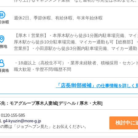
作り上げるマネジメント業務 など最初から完璧は求めません
アイディアなどを反映し、お客様やコンパニオンさん、従業員
ていただきます。
週休2日、季節休暇、有給休暇、年末年始休暇
日休暇
【厚木Ⅰ営業所】・本厚木駅から徒歩1分圏内駐車場完備、マイ
厚木駅から徒歩10分駐車場完備、マイカー通勤も可【総務部】
務地
営業所】・小田原駅から徒歩3分圏内駐車場完備、マイカー通勤
ら徒歩5分圏内駐車場完備、マイカー通勤も可【池袋営業所】・
・18歳以上（高校生不可）・業界未経験者、積極採用・セカン
職大歓迎・学歴不問/職歴不問
募資格
「店長/幹部候補」
の仕事情報を詳しく
募先：
モアグループ厚木人妻城
[デリヘル / 厚木・大和]
0120-155-585
L
g4-kyuzin@more-g.jp
検討中に
話の際は「ジョブヘブン見た」とお伝えください。