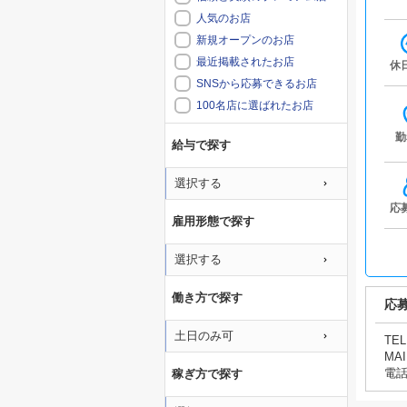
人気のお店
新規オープンのお店
最近掲載されたお店
休
SNSから応募できるお店
100名店に選ばれたお店
勤
給与で探す
選択する
応
雇用形態で探す
選択する
働き方で探す
応
土日のみ可
TEL
MAI
電
稼ぎ方で探す