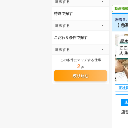
選択する
動画掲
待遇で探す
密着ヌ
【 急
選択する
こだわり条件で探す
選択する
この条件にマッチする仕事
2
件
絞り込む
正社
店
店