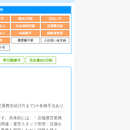
件
み可
週休2日制
日払い可
あり
社会保険完備
交通費支給
あり
未経験可
経験者歓迎
問
履歴書不要
入社祝い金支給
ク可
即日勤務可
完全週休2日制
通費支給(3万まで)※各種手当あり
ます。具体的には、・店舗運営業務
接関連・運営スタッフ管理・店舗を