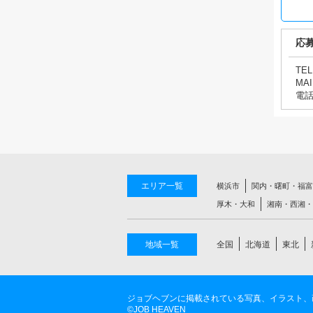
応
TEL
MAI
電
エリア一覧
横浜市
関内・曙町・福富
厚木・大和
湘南・西湘・
地域一覧
全国
北海道
東北
ジョブヘブンに掲載されている写真、イラスト、
©JOB HEAVEN