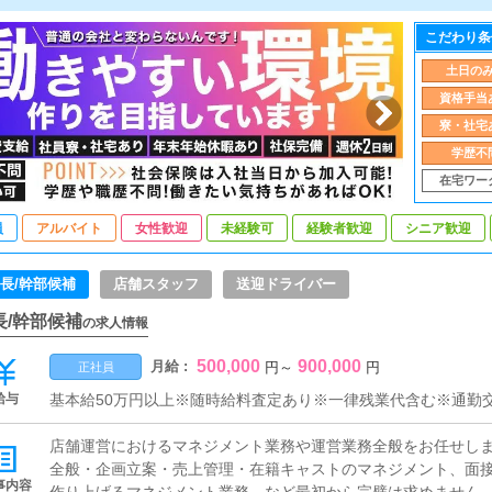
こだわり条
土日の
資格手当
寮・社宅
学歴不
在宅ワー
員
アルバイト
女性歓迎
未経験可
経験者歓迎
シニア歓迎
長/幹部候補
店舗スタッフ
送迎ドライバー
長/幹部候補
の求人情報
500,000
900,000
月給 :
円
～
円
正社員
給与
基本給50万円以上※随時給料査定あり※一律残業代含む※通勤交
店舗運営におけるマネジメント業務や運営業務全般をお任せし
全般・企画立案・売上管理・在籍キャストのマネジメント、面
事内容