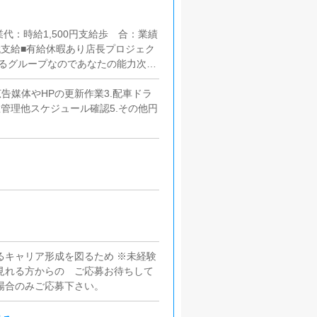
代：時給1,500円支給歩 合：業績
代支給■有給休暇あり店長プロジェク
るグループなのであなたの能力次第
広告媒体やHPの更新作業3.配車ドラ
管理他スケジュール確認5.その他円
るキャリア形成を図るため ※未経験
見れる方からの ご応募お待ちして
場合のみご応募下さい。