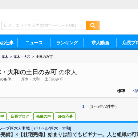
のお仕事
ニュース
ランキング
求人動画
店長ブ
・厚木
>
厚木・大和
>
土日のみ可
木・大和の土日のみ可
の求人
の条件…
厚木・大和
土日のみ可
標準
信
1
（1～2件/2件中）
載中
店長ブログ
先輩の声
SNS応募
ループ厚木人妻城
[
デリヘル
/
厚木・大和
]
完備】×【社宅完備】始まりは誰でもビギナー。人と組織の可能