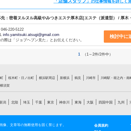
「店舗スタッフ」
の仕事情報を詳しく
募先：
密着ヌルヌル高級やみつきエステ厚木店
[エステ（派遣型） / 厚木
046-220-5122
L
info.yamitsuki.atsugi@gmail.com
検討中に
話の際は「ジョブヘブン見た」とお伝えください。
1
（1～2件/2件中）
町
桜木町・日ノ出町
横浜駅周辺
新横浜
鶴見
川崎市
川崎駅・堀之内・南
横須賀
新潟
北陸
埼玉
千葉
東京
神奈川
東海
大阪
四国中国
九州
画像、文章等の無断使用を固く禁じます。
会員規約