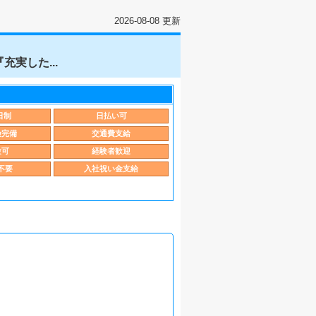
2026-08-08 更新
実した...
日制
日払い可
険完備
交通費支給
験可
経験者歓迎
不要
入社祝い金支給