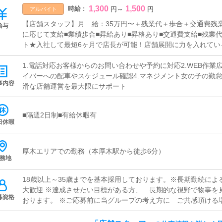
1,300
1,500
時給 :
円
～
円
アルバイト
【店舗スタッフ】月 給：35万円〜＋残業代＋歩合＋交通費残業
給与
に応じて支給■業績歩合■昇給あり■昇格あり■交通費支給■残業
ト★入社して最短6ヶ月で店長が可能！店舗展開に力を入れてい
で即ポストをご用意します
1.電話対応お客様からのお問い合わせや予約に対応2.WEB作業
イバーへの配車やスケジュール確認4.マネジメント女の子の勤怠
事内容
滑な店舗運営を最大限にサポート
■隔週2日制■有給休暇有
日休暇
厚木エリアでの勤務（本厚木駅から徒歩6分）
務地
18歳以上～35歳までを基本採用しております。※長期勤続によ
大歓迎 ※達成させたい目標がある方、 長期的な視野で物事を
募資格
おります。 ※ご応募前に当グループの考え方に ご共感頂ける