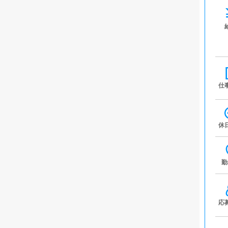
仕
休
勤
応