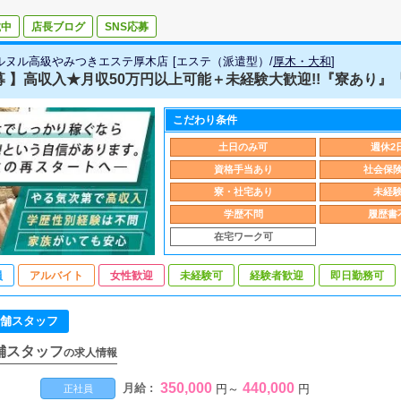
載中
店長ブログ
SNS応募
ルヌル高級やみつきエステ厚木店
[
エステ（派遣型）
/
厚木・大和
]
募 】高収入★月収50万円以上可能＋未経験大歓迎!!『寮あり』『充
こだわり条件
土日のみ可
週休2
資格手当あり
社会保
寮・社宅あり
未経
学歴不問
履歴書
在宅ワーク可
員
アルバイト
女性歓迎
未経験可
経験者歓迎
即日勤務可
舗スタッフ
舗スタッフ
の求人情報
350,000
440,000
月給 :
円
～
円
正社員