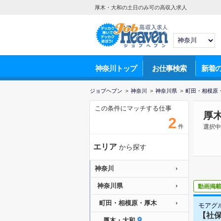
厚木・大和の土日のみ可の高収入求人
神奈川トップ
お仕事検索
新着
ジョブヘブン
>
神奈川
>
神奈川県
>
町田・相模原
この条件にマッチする仕事
厚
2
件
選択中
エリア
から探す
神奈川
神奈川県
動画掲
町田・相模原・厚木
モアグ
【社保
厚木・大和