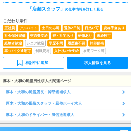
らの ご応募お待ちしております。 ※ご応募前に当グル
「店舗スタッフ」
ープの考え方に ご共感頂ける場合のみご応募下さい。
の仕事情報を詳しく見る
こだわり条件
正社員
アルバイト
土日のみ可
週休2日制
日払い可
資格手当あり
社会保険完備
交通費支給
寮・社宅あり
研修あり
未経験可
経験者歓迎
シニア歓迎
学歴不問
履歴書不要
幹部候補
車･バイク通勤可
制服貸与
入社祝い金支給
在宅ワーク可
検討中に追加
求人情報を見る
厚木・大和の風俗男性求人の関連ページ
厚木・大和の風俗店長・幹部候補求人
厚木・大和の風俗スタッフ・風俗ボーイ求人
厚木・大和のドライバー・風俗送迎求人