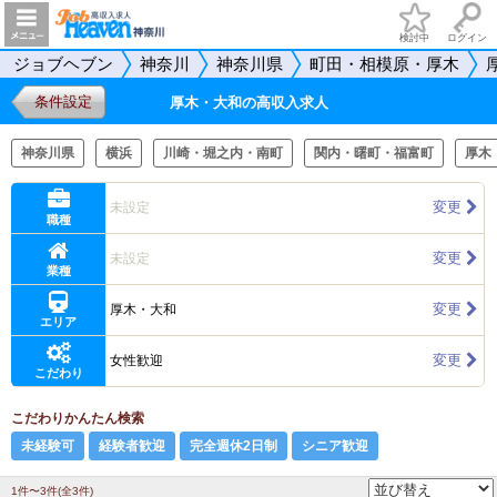
検討中
ログイン
ジョブヘブン
神奈川
神奈川県
町田・相模原・厚木
条件設定
厚木・大和の高収入求人
神奈川県
横浜
川崎・堀之内・南町
関内・曙町・福富町
厚木
変更
未設定
職種
変更
未設定
業種
変更
厚木・大和
エリア
変更
女性歓迎
こだわり
こだわりかんたん検索
未経験可
経験者歓迎
完全週休2日制
シニア歓迎
1件〜3件(全3件)