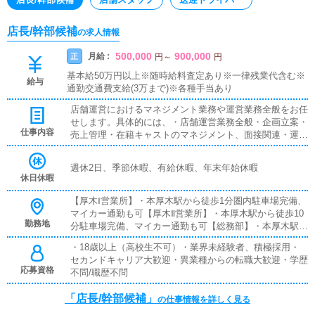
店長/幹部候補
の求人情報
500,000
900,000
月給 :
正
円
～
円
基本給50万円以上※随時給料査定あり※一律残業代含む※
給与
通勤交通費支給(3万まで)※各種手当あり
店舗運営におけるマネジメント業務や運営業務全般をお任
せします。具体的には、・店舗運営業務全般・企画立案・
仕事内容
売上管理・在籍キャストのマネジメント、面接関連・運営
スタッフ管理・店舗を作り上げるマネジメント業務 など
最初から完璧は求めません。業務を習得しながら経験を積
週休2日、季節休暇、有給休暇、年末年始休暇
み、アイディアなどを反映し、お客様やコンパニオンさ
休日休暇
ん、従業員にとって働きやすい環境作りに努めていただき
ます。
【厚木Ⅰ営業所】・本厚木駅から徒歩1分圏内駐車場完備、
マイカー通勤も可【厚木Ⅱ営業所】・本厚木駅から徒歩10
勤務地
分駐車場完備、マイカー通勤も可【総務部】・本厚木駅か
ら徒歩5分圏内【小田原営業所】・小田原駅から徒歩3分
・18歳以上（高校生不可）・業界未経験者、積極採用・
圏内駐車場完備、マイカー通勤も可【東横営業所】・武蔵
セカンドキャリア大歓迎・異業種からの転職大歓迎・学歴
小杉駅から徒歩5分圏内駐車場完備、マイカー通勤も可
応募資格
不問/職歴不問
【池袋営業所】・池袋駅から徒歩5分圏内
「店長/幹部候補」
の仕事情報を詳しく見る