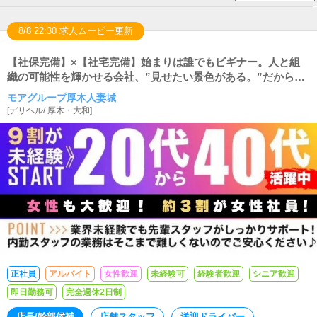
8/8 22:30 求人ムービー更新
【社保完備】×【社宅完備】始まりは誰でもビギナー。人と組
織の可能性を輝かせる会社、”見せたい景色がある。”だから成
長できる。
モアグループ厚木人妻城
[
デリヘル
/
厚木・大和
]
正社員
アルバイト
女性歓迎
未経験可
経験者歓迎
シニア歓迎
即日勤務可
完全週休2日制
店長/幹部候補
店舗スタッフ
送迎ドライバー