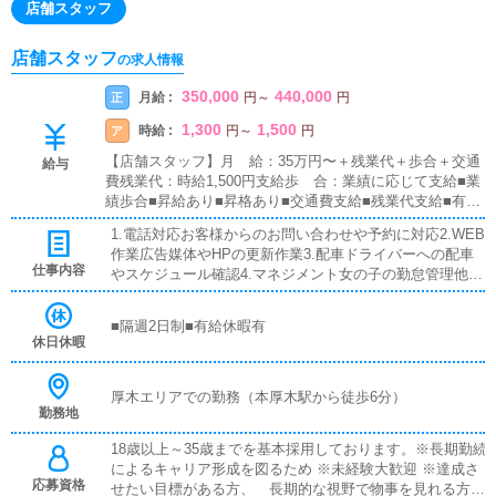
店舗スタッフ
店舗スタッフ
の求人情報
350,000
440,000
月給 :
正
円
～
円
1,300
1,500
時給 :
ア
円
～
円
【店舗スタッフ】月 給：35万円〜＋残業代＋歩合＋交通
給与
費残業代：時給1,500円支給歩 合：業績に応じて支給■業
績歩合■昇給あり■昇格あり■交通費支給■残業代支給■有給
休暇あり店長プロジェクト★入社して最短6ヶ月で店長が
1.電話対応お客様からのお問い合わせや予約に対応2.WEB
可能！店舗展開に力を入れているグループなのであなたの
作業広告媒体やHPの更新作業3.配車ドライバーへの配車
能力次第で即ポストをご用意します
仕事内容
やスケジュール確認4.マネジメント女の子の勤怠管理他ス
ケジュール確認5.その他円滑な店舗運営を最大限にサポー
ト
■隔週2日制■有給休暇有
休日休暇
厚木エリアでの勤務（本厚木駅から徒歩6分）
勤務地
18歳以上～35歳までを基本採用しております。※長期勤続
によるキャリア形成を図るため ※未経験大歓迎 ※達成さ
応募資格
せたい目標がある方、 長期的な視野で物事を見れる方か