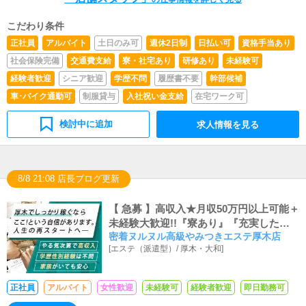
（使いこなすレベルでなくてOK）◆お客様との電話対
応・会話が失礼ないレベルで行えること◆将来的には自分
こだわり条件
で経営もやってみたいというやる気のある方◆この業界当
正社員
アルバイト
土日のみ可
週休2日制
日払い可
資格手当あり
店が初めて（未経験）という男性が非常に多いお店です。
◆真面目にお仕事に取り組める向上心のある方であればど
社会保険完備
交通費支給
寮・社宅あり
研修あり
未経験可
んな方でも年齢は特に問いません。
経験者歓迎
シニア歓迎
学歴不問
履歴書不要
幹部候補
車･バイク通勤可
制服貸与
入社祝い金支給
在宅ワーク可
検討中に追加
求人情報を見る
8/8 21:08 店長ブログ更新
【 急募 】高収入★月収50万円以上可能＋
未経験大歓迎!!『寮あり』『充実した福
密着ヌルヌル高級やみつきエステ厚木店
利厚生』『有給休暇あり』
[
エステ（派遣型）
/
厚木・大和
]
正社員
アルバイト
女性歓迎
未経験可
経験者歓迎
即日勤務可