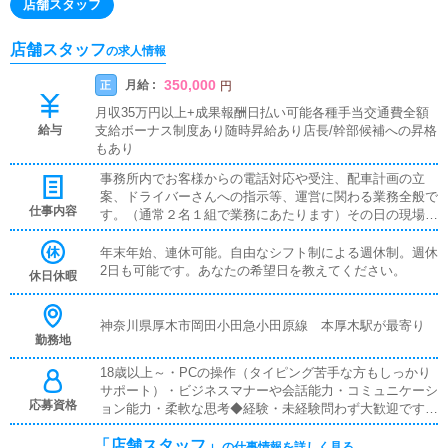
店舗スタッフ
店舗スタッフ
の求人情報
350,000
月給 :
正
円
月収35万円以上+成果報酬日払い可能各種手当交通費全額
給与
支給ボーナス制度あり随時昇給あり店長/幹部候補への昇格
もあり
事務所内でお客様からの電話対応や受注、配車計画の立
案、ドライバーさんへの指示等、運営に関わる業務全般で
仕事内容
す。（通常２名１組で業務にあたります）その日の現場総
監督として、お客様からの電話で受注を行い、PCメール
でドライバーさんへ指示を出し、受注スケジュール・配車
年末年始、連休可能。自由なシフト制による週休制。週休
計画をリアルタイムの状況を判断しながら行い、的確に現
2日も可能です。あなたの希望日を教えてください。
休日休暇
場を動かしていくお仕事です。（当店は一般店と違い、受
注携帯を持ってドライバーを兼務する等、危険なお仕事は
一切ありません）受注からドライバー指示まで一気通貫に
神奈川県厚木市岡田小田急小田原線 本厚木駅が最寄り
勤務地
お仕事ができ、あなたの指示ですべての女性・男性スタッ
フが動くため、面白く非常にやりがいがあります。
18歳以上～・PCの操作（タイピング苦手な方もしっかり
サポート）・ビジネスマナーや会話能力・コミュニケーシ
応募資格
ョン能力・柔軟な思考◆経験・未経験問わず大歓迎です◆
PCを使える方（使ったことがあるという程度で大丈夫で
「店舗スタッフ」
す）◆エクセルなどの標準的な業務ソフトが使えること
の仕事情報を詳しく見る