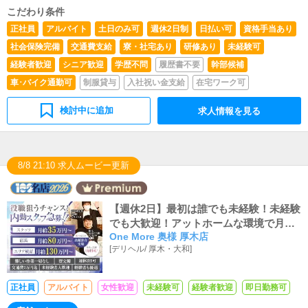
こだわり条件
正社員
アルバイト
土日のみ可
週休2日制
日払い可
資格手当あり
社会保険完備
交通費支給
寮・社宅あり
研修あり
未経験可
経験者歓迎
シニア歓迎
学歴不問
履歴書不要
幹部候補
車･バイク通勤可
制服貸与
入社祝い金支給
在宅ワーク可
検討中に追加
求人情報を見る
8/8 21:10 求人ムービー更新
【週休2日】最初は誰でも未経験！未経験
でも大歓迎！アットホームな環境で月収3
One More 奥様 厚木店
5万スタート！！！
[
デリヘル
/
厚木・大和
]
正社員
アルバイト
女性歓迎
未経験可
経験者歓迎
即日勤務可