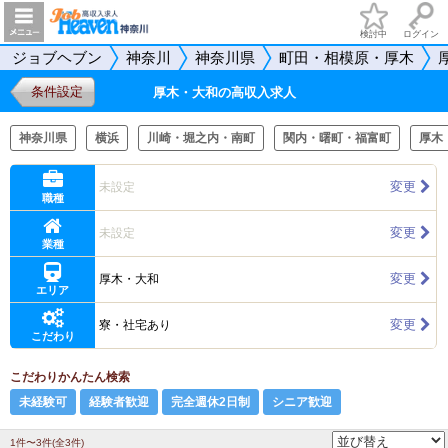
検討中
ログイン
ジョブヘブン
神奈川
神奈川県
町田・相模原・厚木
条件設定
厚木・大和の高収入求人
神奈川県
横浜
川崎・堀之内・南町
関内・曙町・福富町
厚木
変更
未設定
職種
変更
未設定
業種
変更
厚木・大和
エリア
変更
寮・社宅あり
こだわり
こだわりかんたん検索
未経験可
経験者歓迎
完全週休2日制
シニア歓迎
1件〜3件(全3件)