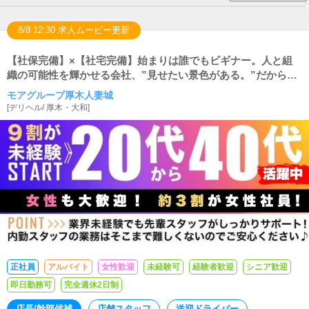
8/8 12:30 求人ムービー更新
【社保完備】×【社宅完備】始まりは誰でもビギナー。人と組
織の可能性を輝かせる会社、”見せたい景色がある。”だから成
長できる。
モアグループ厚木人妻城
[
デリヘル
/
厚木・大和
]
正社員
アルバイト
女性歓迎
未経験可
経験者歓迎
シニア歓迎
即日勤務可
完全週休2日制
店長/幹部候補
店舗スタッフ
送迎ドライバー