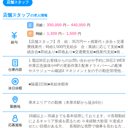
店舗スタッフ
店舗スタッフ
の求人情報
350,000
440,000
月給 :
正
円
～
円
1,300
1,500
時給 :
ア
円
～
円
【店舗スタッフ】月 給：35万円〜＋残業代＋歩合＋交通
給与
費残業代：時給1,500円支給歩 合：業績に応じて支給■業
績歩合■昇給あり■昇格あり■交通費支給■残業代支給■有給
休暇あり店長プロジェクト★入社して最短6ヶ月で店長が
1.電話対応お客様からのお問い合わせや予約に対応2.WEB
可能！店舗展開に力を入れているグループなのであなたの
作業広告媒体やHPの更新作業3.配車ドライバーへの配車
能力次第で即ポストをご用意します
仕事内容
やスケジュール確認4.マネジメント女の子の勤怠管理他ス
ケジュール確認5.その他円滑な店舗運営を最大限にサポー
ト
■隔週2日制■有給休暇有
休日休暇
厚木エリアでの勤務（本厚木駅から徒歩6分）
勤務地
18歳以上～35歳までを基本採用しております。※長期勤続
によるキャリア形成を図るため ※未経験大歓迎 ※達成さ
応募資格
せたい目標がある方、 長期的な視野で物事を見れる方か