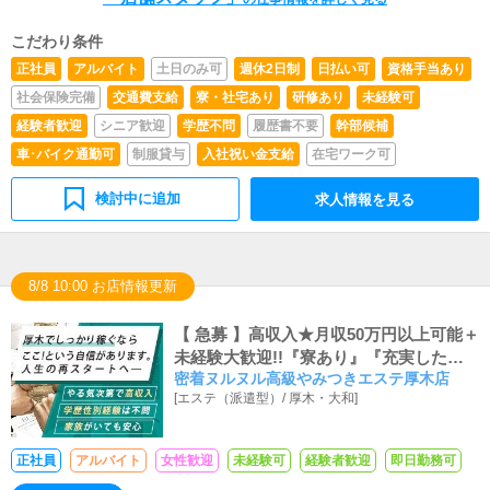
（使いこなすレベルでなくてOK）◆お客様との電話対
応・会話が失礼ないレベルで行えること◆将来的には自分
こだわり条件
で経営もやってみたいというやる気のある方◆この業界当
正社員
アルバイト
土日のみ可
週休2日制
日払い可
資格手当あり
店が初めて（未経験）という男性が非常に多いお店です。
◆真面目にお仕事に取り組める向上心のある方であればど
社会保険完備
交通費支給
寮・社宅あり
研修あり
未経験可
んな方でも年齢は特に問いません。
経験者歓迎
シニア歓迎
学歴不問
履歴書不要
幹部候補
車･バイク通勤可
制服貸与
入社祝い金支給
在宅ワーク可
検討中に追加
求人情報を見る
8/8 10:00 お店情報更新
【 急募 】高収入★月収50万円以上可能＋
未経験大歓迎!!『寮あり』『充実した福
密着ヌルヌル高級やみつきエステ厚木店
利厚生』『有給休暇あり』
[
エステ（派遣型）
/
厚木・大和
]
正社員
アルバイト
女性歓迎
未経験可
経験者歓迎
即日勤務可