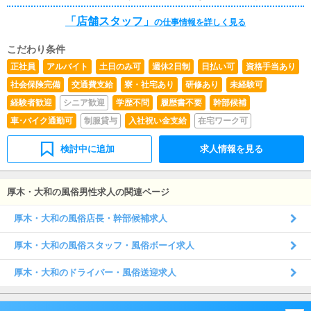
らの ご応募お待ちしております。 ※ご応募前に当グル
「店舗スタッフ」
ープの考え方に ご共感頂ける場合のみご応募下さい。
の仕事情報を詳しく見る
こだわり条件
正社員
アルバイト
土日のみ可
週休2日制
日払い可
資格手当あり
社会保険完備
交通費支給
寮・社宅あり
研修あり
未経験可
経験者歓迎
シニア歓迎
学歴不問
履歴書不要
幹部候補
車･バイク通勤可
制服貸与
入社祝い金支給
在宅ワーク可
検討中に追加
求人情報を見る
厚木・大和の風俗男性求人の関連ページ
厚木・大和の風俗店長・幹部候補求人
厚木・大和の風俗スタッフ・風俗ボーイ求人
厚木・大和のドライバー・風俗送迎求人