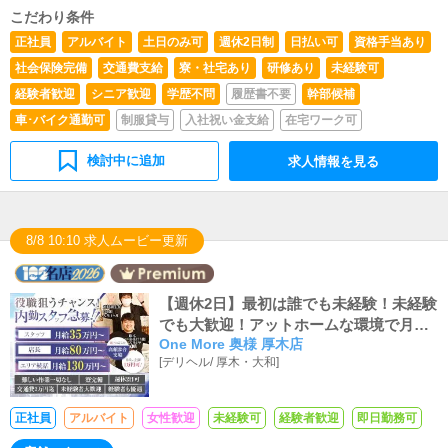
こだわり条件
正社員
アルバイト
土日のみ可
週休2日制
日払い可
資格手当あり
社会保険完備
交通費支給
寮・社宅あり
研修あり
未経験可
経験者歓迎
シニア歓迎
学歴不問
履歴書不要
幹部候補
車･バイク通勤可
制服貸与
入社祝い金支給
在宅ワーク可
検討中に追加
求人情報を見る
8/8 10:10 求人ムービー更新
【週休2日】最初は誰でも未経験！未経験
でも大歓迎！アットホームな環境で月収3
One More 奥様 厚木店
5万スタート！！！
[
デリヘル
/
厚木・大和
]
正社員
アルバイト
女性歓迎
未経験可
経験者歓迎
即日勤務可