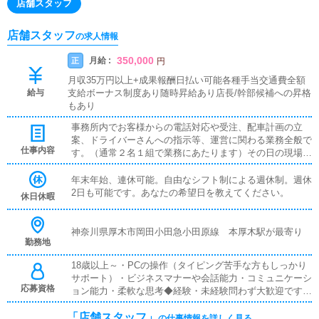
店舗スタッフ
店舗スタッフ
の求人情報
350,000
月給 :
正
円
月収35万円以上+成果報酬日払い可能各種手当交通費全額
給与
支給ボーナス制度あり随時昇給あり店長/幹部候補への昇格
もあり
事務所内でお客様からの電話対応や受注、配車計画の立
案、ドライバーさんへの指示等、運営に関わる業務全般で
仕事内容
す。（通常２名１組で業務にあたります）その日の現場総
監督として、お客様からの電話で受注を行い、PCメール
でドライバーさんへ指示を出し、受注スケジュール・配車
年末年始、連休可能。自由なシフト制による週休制。週休
計画をリアルタイムの状況を判断しながら行い、的確に現
2日も可能です。あなたの希望日を教えてください。
休日休暇
場を動かしていくお仕事です。（当店は一般店と違い、受
注携帯を持ってドライバーを兼務する等、危険なお仕事は
一切ありません）受注からドライバー指示まで一気通貫に
神奈川県厚木市岡田小田急小田原線 本厚木駅が最寄り
勤務地
お仕事ができ、あなたの指示ですべての女性・男性スタッ
フが動くため、面白く非常にやりがいがあります。
18歳以上～・PCの操作（タイピング苦手な方もしっかり
サポート）・ビジネスマナーや会話能力・コミュニケーシ
応募資格
ョン能力・柔軟な思考◆経験・未経験問わず大歓迎です◆
PCを使える方（使ったことがあるという程度で大丈夫で
「店舗スタッフ」
す）◆エクセルなどの標準的な業務ソフトが使えること
の仕事情報を詳しく見る