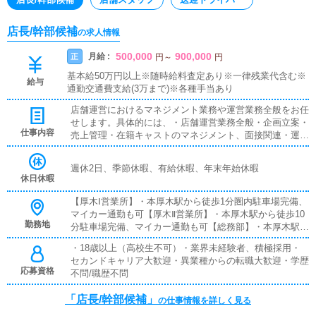
店長/幹部候補
の求人情報
500,000
900,000
月給 :
正
円
～
円
基本給50万円以上※随時給料査定あり※一律残業代含む※
給与
通勤交通費支給(3万まで)※各種手当あり
店舗運営におけるマネジメント業務や運営業務全般をお任
せします。具体的には、・店舗運営業務全般・企画立案・
仕事内容
売上管理・在籍キャストのマネジメント、面接関連・運営
スタッフ管理・店舗を作り上げるマネジメント業務 など
最初から完璧は求めません。業務を習得しながら経験を積
週休2日、季節休暇、有給休暇、年末年始休暇
み、アイディアなどを反映し、お客様やコンパニオンさ
休日休暇
ん、従業員にとって働きやすい環境作りに努めていただき
ます。
【厚木Ⅰ営業所】・本厚木駅から徒歩1分圏内駐車場完備、
マイカー通勤も可【厚木Ⅱ営業所】・本厚木駅から徒歩10
勤務地
分駐車場完備、マイカー通勤も可【総務部】・本厚木駅か
ら徒歩5分圏内【小田原営業所】・小田原駅から徒歩3分
・18歳以上（高校生不可）・業界未経験者、積極採用・
圏内駐車場完備、マイカー通勤も可【東横営業所】・武蔵
セカンドキャリア大歓迎・異業種からの転職大歓迎・学歴
小杉駅から徒歩5分圏内駐車場完備、マイカー通勤も可
応募資格
不問/職歴不問
【池袋営業所】・池袋駅から徒歩5分圏内
「店長/幹部候補」
の仕事情報を詳しく見る