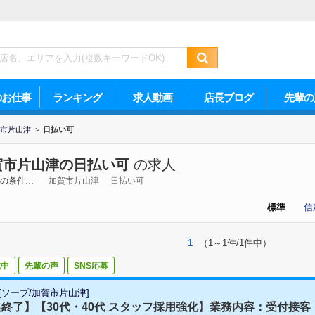
のお仕事
ランキング
求人動画
店長ブログ
先輩の
市片山津
>
日払い可
賀市片山津の日払い可
の求人
の条件…
加賀市片山津
日払い可
標準
信
1
（1～1件/1件中）
載中
先輩の声
SNS応募
[
ソープ
/
加賀市片山津
]
終了】【30代・40代 スタッフ採用強化】業務内容：受付接客（