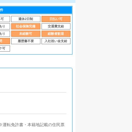
件
み可
週休2日制
日払い可
あり
社会保険完備
交通費支給
あり
未経験可
経験者歓迎
問
履歴書不要
入社祝い金支給
ク可
別不問※運転免許書・本籍地記載の住民票