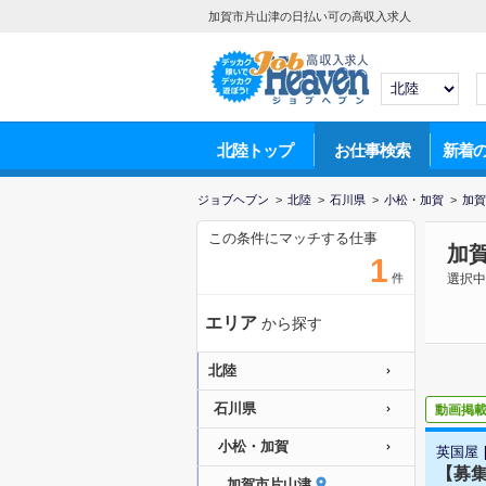
加賀市片山津の日払い可の高収入求人
北陸トップ
お仕事検索
新着
ジョブヘブン
>
北陸
>
石川県
>
小松・加賀
>
加賀
この条件にマッチする仕事
加
1
件
選択中
エリア
から探す
北陸
石川県
動画掲
小松・加賀
英国屋
【募集
加賀市片山津