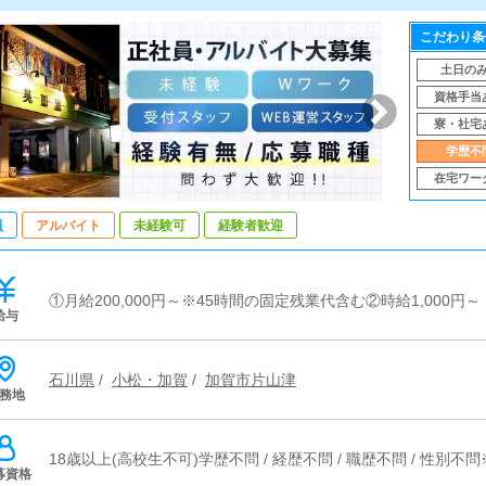
こだわり条
土日の
資格手当
寮・社宅
学歴不
在宅ワー
員
アルバイト
未経験可
経験者歓迎
①月給200,000円～※45時間の固定残業代含む②時給1,000円～
給与
石川県
/
小松・加賀
/
加賀市片山津
務地
18歳以上(高校生不可)学歴不問 / 経歴不問 / 職歴不問 / 性
募資格