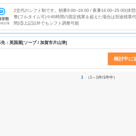
2交代のシフト制です。朝番9:00~18:00 / 夜番16:00~25:00
整(フルタイム可)※45時間の固定残業を超えた場合は別途残業代
務形態
間)③上記以外でもシフト調整可能
/休日等
募先：
英国屋
[ソープ / 加賀市片山津]
検討中に
1
（1～1件/1件中）