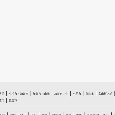
駅前
小松市・加賀市
加賀市片山津
加賀市山中
七尾市
富山市
富山桜木町
江市
敦賀市