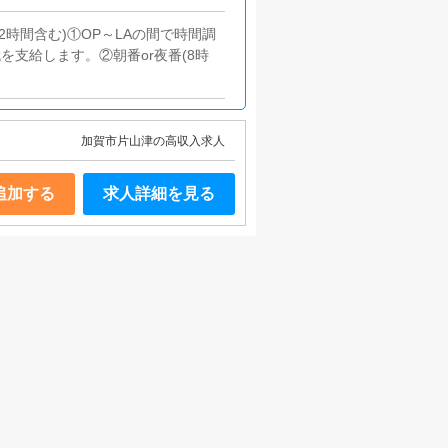
(休憩2時間含む)①OP～LAの間で時間調
を支給します。②朝番or夜番(8時
加賀市片山津の高収入求人
追加する
求人詳細を見る