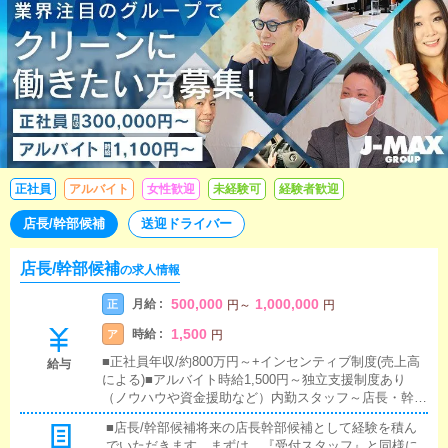
正社員
アルバイト
女性歓迎
未経験可
経験者歓迎
店長/幹部候補
送迎ドライバー
店長/幹部候補
の求人情報
500,000
1,000,000
月給 :
正
円
～
円
1,500
時給 :
ア
円
■正社員年収/約800万円～+インセンティブ制度(売上高
給与
による)■アルバイト時給1,500円～独立支援制度あり
（ノウハウや資金援助など）内勤スタッフ～店長・幹部
補佐～を経て頂きます
■店長/幹部候補将来の店長幹部候補として経験を積ん
でいただきます。まずは、『受付スタッフ』と同様に