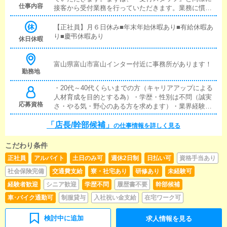
仕事内容
接客から受付業務を行っていただきます。業務に慣れ
てきたら、『キャストの管理』や『経営に関わる業
務』を順に覚えていただきます。早い方だと１年ぐら
【正社員】月６日休み■年末年始休暇あり■有給休暇あ
いで、店長として新しい店舗の運営をお任せします。■
り■慶弔休暇あり
休日休暇
対面接客・受付業務お客様からのお問合せや来店され
たお客様の案内を行っていただきます。予約の確認
や、会計作業、注意事項の喚起などをお願いします。
富山県富山市富山インター付近に事務所があります！
勤務地
簡単なマニュアルや、先輩スタッフに付いて業務内容
を見ながら徐々に覚えていただきますので、未経験の
・20代～40代くらいまでの方（キャリアアップによる
方でも安心して働けます。■企画の立案店舗イベントや
人材育成を目的とする為）・学歴・性別は不問（誠実
店舗運営など様々な企画を提案していただきます。
応募資格
さ・やる気・野心のある方を求めます）・業界経験は
【新規のお客様の増加】【お客様のリピート率の向
不問【店長/幹部候補】職は絶対的に”やる気”が必要で
上】【キャストの方の入店数の増加】など、売上UPに
「店長/幹部候補」
す！「この業界でやっていくことを決めた！」「絶対
の仕事情報を詳しく見る
繋がる施策の提案を行っていただきます。■キャスト管
に高給与を目指す！」「もっともっと上に上がれるは
理お店で働いていただいているキャストの方が稼げる
ず！」業界経験は問いませんが、もちろん経験者の方
ようにインターネットを使ったPR（写メ日記）などの
こだわり条件
が有利ですし、即戦力です。他県、他グループで培っ
使い方などのアドバイスを行っていただきます。■PC
正社員
アルバイト
土日のみ可
週休2日制
日払い可
資格手当あり
た知識や経験を是非活かして欲しいです！もし未経験
更新業務ヘブンネットなど、ポータルサイト等の店舗
だった場合はかなり勉強は必要になります。業界の
社会保険完備
交通費支給
寮・社宅あり
研修あり
未経験可
情報更新作業を行っていただきます。キャストの出勤
事、売上の事、女性管理の事、PC操作の事などなど…
情報やイベント、求人ブログの作成となります。基本
経験者歓迎
シニア歓迎
学歴不問
履歴書不要
幹部候補
覚えないといけない知識は大量にあり、恐らく最初は
的にはボタンを押すだけや、ブログの更新時に簡単に
かなり大変です。ただ、本人のやる気や将来自分に待
車･バイク通勤可
制服貸与
入社祝い金支給
在宅ワーク可
文字が入力出来れば問題ありません。PCが苦手な人で
っている待遇を理解してもらい、全力で仕事に向き合
も簡単にできます。■清掃・備品管理お客様やキャスト
えるのであれば是非一緒に頑張って欲しいです！
の方に快適にお過ごしいただくため、店内の清掃や備
検討中に追加
求人情報を見る
品の管理・補充を行っていただきます。