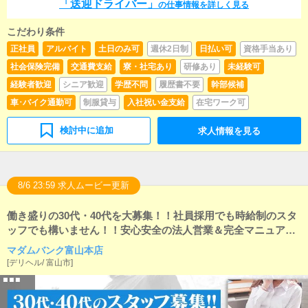
「送迎ドライバー」
の仕事情報を詳しく見る
こだわり条件
正社員
アルバイト
土日のみ可
週休2日制
日払い可
資格手当あり
社会保険完備
交通費支給
寮・社宅あり
研修あり
未経験可
経験者歓迎
シニア歓迎
学歴不問
履歴書不要
幹部候補
車･バイク通勤可
制服貸与
入社祝い金支給
在宅ワーク可
検討中に追加
求人情報を見る
8/6 23:59 求人ムービー更新
働き盛りの30代・40代を大募集！！社員採用でも時給制のスタ
ッフでも構いません！！安心安全の法人営業＆完全マニュアル
完備で未経験からでも活躍できます！！
マダムバンク富山本店
[
デリヘル
/
富山市
]