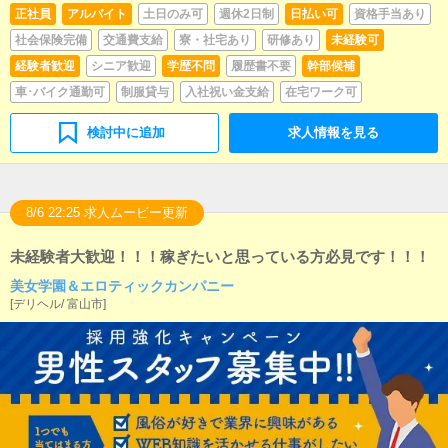
正社員
アルバイト
土日のみ可
週休2日制
日払い可
資格手当あり
社会保険完備
交通費支給
寮・社宅あり
研修あり
未経験可
経験者歓迎
シニア歓迎
学歴不問
履歴書不要
幹部候補
車･バイク通勤可
制服貸与
入社祝い金支給
在宅ワーク可
検討中に追加
求人情報を見る
8/6 22:25 求人ムービー更新
未経験者大歓迎！！！稼ぎたいと思っている方必見です！！！
美女学園＆エロティックカンパニー
[
デリヘル
/
富山市
]