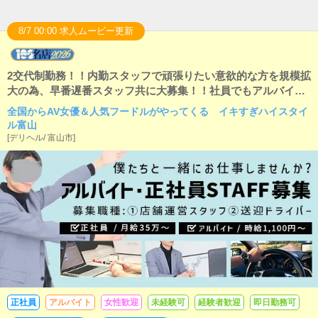
8/7 00:00 求人ムービー更新
2交代制勤務！！内勤スタッフで頑張りたい意欲的な方を規模拡
大の為、早番遅番スタッフ共に大募集！！社員でもアルバイト
でもどちらでもOKです
全国からAV女優＆人気フードルがやってくる イキすぎハイスタイ
ル富山
[
デリヘル
/
富山市
]
正社員
アルバイト
女性歓迎
未経験可
経験者歓迎
即日勤務可