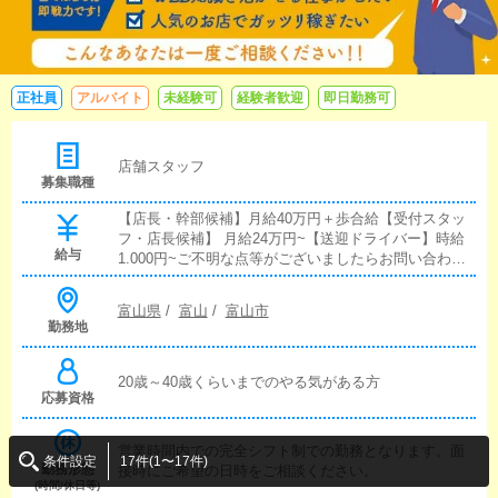
正社員
アルバイト
未経験可
経験者歓迎
即日勤務可
店舗スタッフ
募集職種
【店長・幹部候補】月給40万円＋歩合給【受付スタッ
フ・店長候補】 月給24万円~【送迎ドライバー】時給
給与
1.000円~ご不明な点等がございましたらお問い合わせ
ください。
富山県
/
富山
/
富山市
勤務地
20歳～40歳くらいまでのやる気がある方
応募資格
営業時間内での完全シフト制での勤務となります。面
条件設定
17件(1〜17件)
勤務形態
接時にご希望の日時をご相談ください。
(時間/休日等)