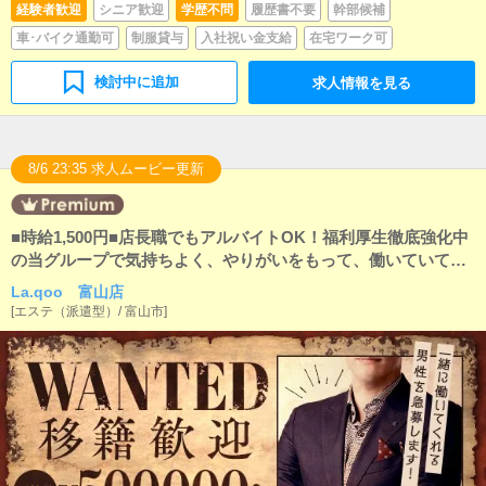
情報やイベント、求人ブログの作成となります。基本
経験者歓迎
シニア歓迎
学歴不問
履歴書不要
幹部候補
的にはボタンを押すだけや、ブログの更新時に簡単に
車･バイク通勤可
制服貸与
入社祝い金支給
在宅ワーク可
文字が入力出来れば問題ありません。PCが苦手な人で
も簡単にできます。■清掃・備品管理お客様やキャスト
の方に快適にお過ごしいただくため、店内の清掃や備
検討中に追加
求人情報を見る
品の管理・補充を行っていただきます。
8/6 23:35 求人ムービー更新
■時給1,500円■店長職でもアルバイトOK！福利厚生徹底強化中
の当グループで気持ちよく、やりがいをもって、働いていて欲
しい！
La.qoo 富山店
[
エステ（派遣型）
/
富山市
]