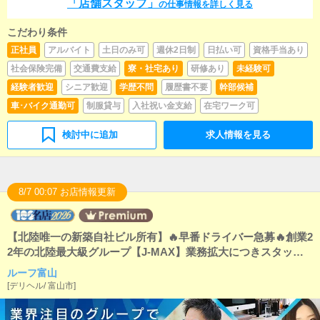
「店舗スタッフ」
キャストの出勤情報やイベント、求人ブログの作成と
の仕事情報を詳しく見る
なります。基本的にはボタンを押すだけや、ブログの
更新時に簡単に文字が入力出来れば問題ありません。P
こだわり条件
Cが苦手な人でも簡単にできます。■清掃・備品管理お
正社員
アルバイト
土日のみ可
週休2日制
日払い可
資格手当あり
客様やキャストの方に快適にお過ごしいただくため、
店内の清掃や備品の管理・補充を行っていただきま
社会保険完備
交通費支給
寮・社宅あり
研修あり
未経験可
す。
経験者歓迎
シニア歓迎
学歴不問
履歴書不要
幹部候補
車･バイク通勤可
制服貸与
入社祝い金支給
在宅ワーク可
検討中に追加
求人情報を見る
8/7 00:07 お店情報更新
【北陸唯一の新築自社ビル所有】🔥早番ドライバー急募🔥創業2
2年の北陸最大級グループ【J-MAX】業務拡大につきスタッフ
大募集中！
ルーフ富山
[
デリヘル
/
富山市
]