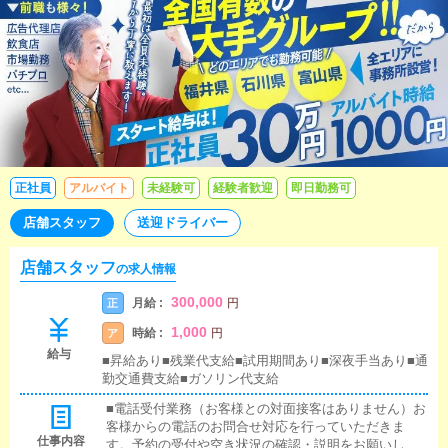
正社員
アルバイト
未経験可
経験者歓迎
即日勤務可
店舗スタッフ
送迎ドライバー
店舗スタッフ
の求人情報
300,000
月給 :
正
円
1,000
時給 :
ア
円
給与
■昇給あり■残業代支給■試用期間あり■深夜手当あり■通
勤交通費支給■ガソリン代支給
■電話受付業務（お客様との対面接客はありません）お
客様からの電話のお問合せ対応を行っていただきま
仕事内容
す。予約の受付や空き状況の確認・説明をお願いしま