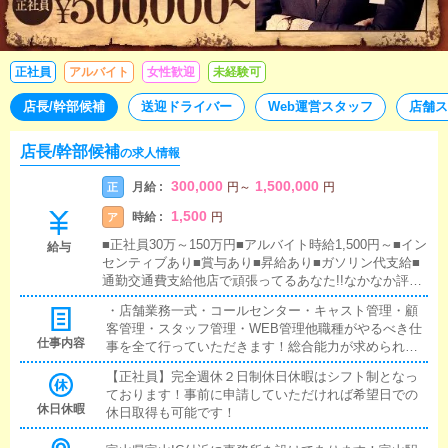
正社員
アルバイト
女性歓迎
未経験可
店長/幹部候補
送迎ドライバー
Web運営スタッフ
店舗ス
店長/幹部候補
の求人情報
300,000
1,500,000
月給 :
正
円
～
円
1,500
時給 :
ア
円
■正社員30万～150万円■アルバイト時給1,500円～■イン
給与
センティブあり■賞与あり■昇給あり■ガソリン代支給■
通勤交通費支給他店で頑張ってるあなた!!なかなか評価
されないあなた!!経験もあり高時給がいいけど、正社員
・店舗業務一式・コールセンター・キャスト管理・顧
雇用じゃない方が都合があなた!!当店はできる方には給
客管理・スタッフ管理・WEB管理他職種がやるべき仕
料は惜しみません★アルバイト雇用でも1500円の高時給
仕事内容
事を全て行っていただきます！総合能力が求められま
スタート可能です！
すが給料もそれ以上です！
【正社員】完全週休２日制休日休暇はシフト制となっ
ております！事前に申請していただければ希望日での
休日休暇
休日取得も可能です！