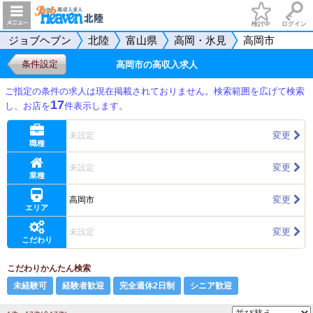
検討中
ログイン
ジョブヘブン
北陸
富山県
高岡・氷見
高岡市
条件設定
高岡市の高収入求人
ご指定の条件の求人は現在掲載されておりません。検索範囲を広げて検索
17
し、お店を
件表示します。
変更
未設定
職種
変更
未設定
業種
変更
高岡市
エリア
変更
未設定
こだわり
こだわりかんたん検索
未経験可
経験者歓迎
完全週休2日制
シニア歓迎