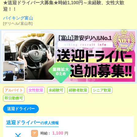
★送迎ドライバー大募集★時給1,100円～未経験、女性大歓
迎！！
バイキング富山
[
デリヘル
/
富山市
]
アルバイト
女性歓迎
未経験可
経験者歓迎
シニア歓迎
即日勤務可
送迎ドライバー
送迎ドライバー
の求人情報
1,100
時給 :
ア
円