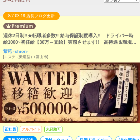
1件〜17件(全17件)
8/7 03:16 店長ブログ更新
週休2日制!!★転職者多数!! 給与保証制度導入!! ドライバー時
給1000~初任給【30万～支給】実感させます!! 高待遇＆環境
+福利厚生に自信♪
紫苑 -shion-
[
エステ（派遣型）
/
富山市
]
正社員
アルバイト
未経験可