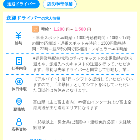
送迎ドライバー
店長/幹部候補
送迎ドライバー
の求人情報
1,200
1,500
時給 :
ア
円
～
円
・早番スポット🚗時給：1300円勤務時間：10時～17時
給与
の間で応相談・遅番スポット🚗時給：1300円勤務時
間：22時～翌3時の間で応相談・レギュラー🚗①時給：1
200円～②時給：1000円～+ガソリン代支給勤務時間：1
■送迎業務​配車指示に従ってキャストの出退勤時の送り
日10時間～12時間程度長い時間勤務可能ですので、150
迎えや、派遣先へのキャストの送迎を行っていただき
00円/日も可能です。
仕事内容
ます。​最初は先輩ドライバーと同乗して行動し、業務
の流れを覚えていただきますので、未経験の方でも安
【アルバイト】週1日～シフトを提出していただいてい
心して働けます。​お客様と対面で接客をお願いするこ
ますので、「出勤日」としてシフトを出していただい
とはありません。​ガソリン代・高速代は支給します。 ​
休日休暇
た日以外はお休みとなります。
■清掃業務​送迎業務の空き時間に、事務所や待機室の清
掃を行っていただきます。​キャストの送迎に使うお車
富山県（主に富山市内）🐟️富山インターおよび富山空
の清掃もお願いします。■備品の補充等キャストがお仕
港周辺が主な送迎エリアになります
事に行く際に持参するお仕事カバンの備品などが不足
勤務地
している場合などには補充業務を行っていただきま
す。
・18歳以上・男女共に活躍中・運転免許必須・未経験
歓迎🔰
応募資格