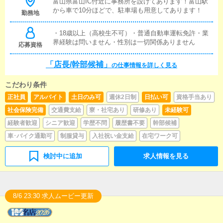
富山県富山IC付近に事務所を設けてあります！富山駅
から車で10分ほどで、駐車場も用意してあります！
勤務地
・18歳以上（高校生不可）・普通自動車運転免許・業
界経験は問いません・性別は一切関係ありません
応募資格
「店長/幹部候補」
の仕事情報を詳しく見る
こだわり条件
正社員
アルバイト
土日のみ可
週休2日制
日払い可
資格手当あり
社会保険完備
交通費支給
寮・社宅あり
研修あり
未経験可
経験者歓迎
シニア歓迎
学歴不問
履歴書不要
幹部候補
車･バイク通勤可
制服貸与
入社祝い金支給
在宅ワーク可
検討中に追加
求人情報を見る
8/6 23:30 求人ムービー更新