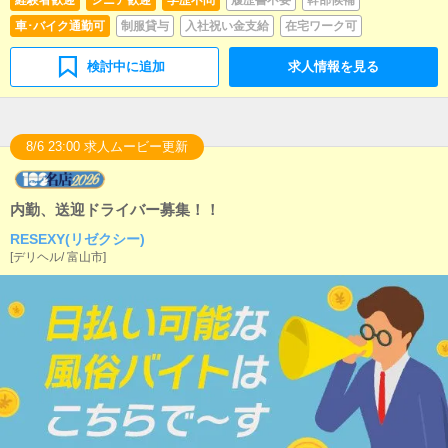
車･バイク通勤可
制服貸与
入社祝い金支給
在宅ワーク可
検討中に追加
求人情報を見る
8/6 23:00 求人ムービー更新
内勤、送迎ドライバー募集！！
RESEXY(リゼクシー)
[
デリヘル
/
富山市
]