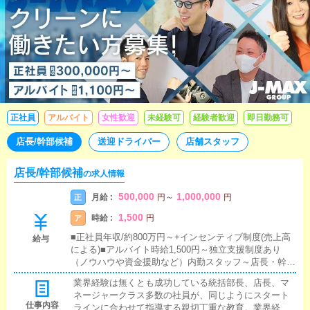
正社員
アルバイト
女性歓迎
未経験可
経験者歓迎
即日勤務可
店長/幹部候補
送迎ドライバー
店舗スタッフ
店長/幹部候補
の求人情報
500,000
1,000,000
月給 :
正
円
～
円
1,500
時給 :
ア
円
■正社員年収/約800万円～+インセンティブ制度(売上高
給与
による)■アルバイト時給1,500円～独立支援制度あり
（ノウハウや資金援助など）内勤スタッフ～店長・幹部
補佐～を経て頂きます
業界経験は無くとも成功している統括部長、店長、マ
ネージャークラス多数の社員が、同じようにスタート
仕事内容
ラインに合わせて指導する親切丁重な教育。業界経験