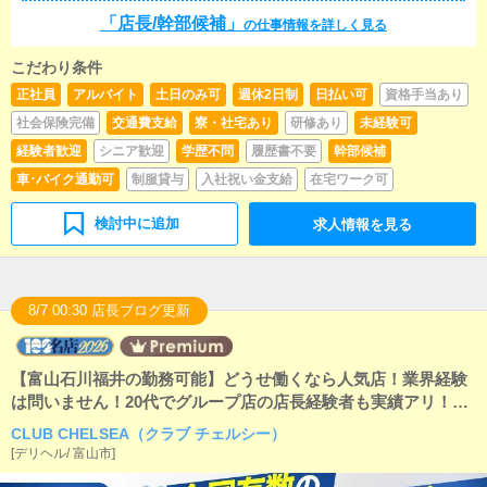
不問【店長/幹部候補】職は絶対的に”やる気”が必要で
いただきますので、未経験の方でも安心して働けま
「店長/幹部候補」
す！「この業界でやっていくことを決めた！」「絶対
の仕事情報を詳しく見る
す。■企画の立案店舗イベントや店舗運営など様々な企
に高給与を目指す！」「もっともっと上に上がれるは
画を提案していただきます。【新規のお客様の増加】
ず！」業界経験は問いませんが、もちろん経験者の方
【お客様のリピート率の向上】【キャストの方の入店
こだわり条件
が有利ですし、即戦力です。他県、他グループで培っ
数の増加】など、売上UPに繋がる施策の提案を行って
正社員
アルバイト
土日のみ可
週休2日制
日払い可
資格手当あり
た知識や経験を是非活かして欲しいです！もし未経験
いただきます。■キャスト管理お店で働いていただいて
だった場合はかなり勉強は必要になります。業界の
社会保険完備
交通費支給
寮・社宅あり
研修あり
未経験可
いるキャストの方が稼げるようにインターネットを使
事、売上の事、女性管理の事、PC操作の事などなど…
ったPR（写メ日記）などの使い方などのアドバイスを
経験者歓迎
シニア歓迎
学歴不問
履歴書不要
幹部候補
覚えないといけない知識は大量にあり、恐らく最初は
行っていただきます。■PC更新業務ヘブンネットな
かなり大変です。ただ、本人のやる気や将来自分に待
車･バイク通勤可
制服貸与
入社祝い金支給
在宅ワーク可
ど、ポータルサイト等の店舗情報更新作業を行ってい
っている待遇を理解してもらい、全力で仕事に向き合
ただきます。キャストの出勤情報やイベント、求人ブ
えるのであれば是非一緒に頑張って欲しいです！
ログの作成となります。基本的にはボタンを押すだけ
検討中に追加
求人情報を見る
や、ブログの更新時に簡単に文字が入力出来れば問題
ありません。PCが苦手な人でも簡単にできます。■清
掃・備品管理お客様やキャストの方に快適にお過ごし
いただくため、店内の清掃や備品の管理・補充を行っ
8/7 00:30 店長ブログ更新
ていただきます。
【富山石川福井の勤務可能】どうせ働くなら人気店！業界経験
は問いません！20代でグループ店の店長経験者も実績アリ！正
社員雇用（月給30万円以上）がメインとなっておりますが、ア
CLUB CHELSEA（クラブ チェルシー）
ルバイト勤務も募集しております！
[
デリヘル
/
富山市
]