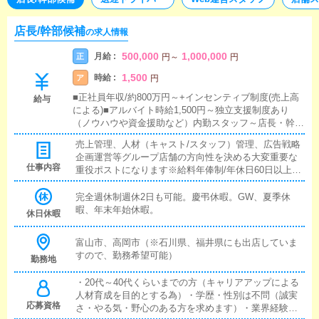
店長/幹部候補
の求人情報
500,000
1,000,000
月給 :
正
円
～
円
1,500
時給 :
ア
円
■正社員年収/約800万円～+インセンティブ制度(売上高
給与
による)■アルバイト時給1,500円～独立支援制度あり
（ノウハウや資金援助など）内勤スタッフ～店長・幹部
補佐～を経て頂きます
売上管理、人材（キャスト/スタッフ）管理、広告戦略
企画運営等グループ店舗の方向性を決める大変重要な
仕事内容
重役ポストになります※給料年俸制/年休日60日以上（3
連休以上有）インセンティブ制度■店長/幹部候補将来
の店長幹部候補として経験を積んでいただきます。ま
完全週休制週休2日も可能。慶弔休暇。GW、夏季休
ずは、『受付スタッフ』と同様に接客から受付業務を
暇、年末年始休暇。
休日休暇
行っていただきます。業務に慣れてきたら、『キャス
トの管理』や『経営に関わる業務』を順に覚えていた
富山市、高岡市（※石川県、福井県にも出店していま
だきます。早い方だと１年ぐらいで、店長として新し
すので、勤務希望可能）
勤務地
い店舗の運営をお任せします。■対面接客・受付業務お
客様からのお問合せや来店されたお客様の案内を行っ
・20代～40代くらいまでの方（キャリアアップによる
ていただきます。予約の確認や、会計作業、注意事項
人材育成を目的とする為）・学歴・性別は不問（誠実
の喚起などをお願いします。簡単なマニュアルや、先
応募資格
さ・やる気・野心のある方を求めます）・業界経験は
輩スタッフに付いて業務内容を見ながら徐々に覚えて