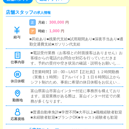
店舗スタッフ
の求人情報
300,000
月給 :
正
円
1,000
時給 :
ア
円
給与
■昇給あり■残業代支給■試用期間あり■深夜手当あり■通
勤交通費支給■ガソリン代支給
■電話受付業務（お客様との対面接客はありません）お
客様からの電話のお問合せ対応を行っていただきま
仕事内容
す。予約の受付や空き状況の確認・説明をお願いしま
す。予約の確定後はキャストやドライバーに通達しま
【営業時間】10：00～LAST【正社員】１２時間勤務
す。簡単なマニュアルや先輩スタッフに気軽に聞ける
（実働１１時間）【アルバイト】１日６時間以上から
環境ですので、未経験でも安心して働けます。■企画の
休日休暇
シフト制のため、事前に希望の休日休暇をお伝えいた
立案店舗イベントや店舗運営など様々な企画を提案し
だければ希望日の取得も可能です！
ていただきます。【新規のお客様の増加】【お客様の
富山県富山市富山インター付近に事務所を構えており
リピート率の向上】【キャストの方の入店数の増加】
ます。送迎業務がある際は、富山インター付近での業
など、売上UPに繋がる施策の提案を行っていただきま
勤務地
務が多くなります。
す。■キャスト管理お店で働いていただいているキャス
トの方が稼げるようにインターネットを使ったPR（写
■普通自動車免許■学歴不問■大卒以上■職種経験者歓迎
メ日記）などの使い方などのアドバイスを行っていた
■未経験者歓迎■ブランクOK■キャスト経験者も歓迎
応募資格
だきます。■PC更新業務ヘブンネットなど、ポータル
サイト等の店舗情報更新作業を行っていただきます。