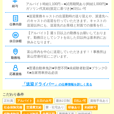
アルバイト時給1,100円～■試用期間あり(時給1,000円)■
給与
ガソリン代支給(規定に基づき)■日払い可
■送迎業務キャストの出退勤時の送り迎えや、派遣先へ
のキャストの送迎を行っていただきます。キャストの
仕事内容
送迎以外にも、送迎先のお客様と対面での接客を行っ
ていただきます。お客様のご案内時に、システムの説
【アルバイト】週１日以上の勤務をお願いしておりま
明や料金の受け取り等、対面での簡単な接客になりま
す。勤務日としてシフトを出した日以外は基本的にお
す。最初は先輩ドライバーと同乗して行動し、業務の
休日休暇
休みとなります。
流れを覚えていただきますので、未経験の方でも安心
して働けます。ガソリン代・高速代は支給します。■清
富山市内を中心に送迎していただきます！！事務所は
掃業務送迎業務の空き時間に、事務所や待機室の清掃
富山空港付近にございます。
を行っていただきます。キャストの送迎に使うお車の
勤務地
清掃もお願いします。
■普通自動車免許■学歴不問■未経験者歓迎■ブランクO
K■自家用車持込必須
応募資格
「送迎ドライバー」
の仕事情報を詳しく見る
こだわり条件
正社員
アルバイト
土日のみ可
週休2日制
日払い可
資格手当あり
社会保険完備
交通費支給
寮・社宅あり
研修あり
未経験可
経験者歓迎
シニア歓迎
学歴不問
履歴書不要
幹部候補