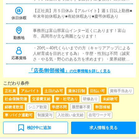
者・能力のある方は、現在の能力分析をプロの幹部が
いち早く幹部クラスになれるようにご指導致します。2
【正社員】月５日休み【アルバイト】週１日以上勤務■
0歳～50歳位迄の方
年末年始休暇あり■有給休暇あり■慶弔休暇あり
休日休暇
事務所は富山県富山インター近くにあります！富山
市、高岡市が主な商圏となります！
勤務地
・20代～40代くらいまでの方（キャリアアップによる
人材育成を目的とする為）・学歴・性別は不問（誠実
応募資格
さ・やる気・野心のある方を求めます）・業界経験は
不問【店長/幹部候補】職は絶対的に”やる気”が必要で
「店長/幹部候補」
す！「この業界でやっていくことを決めた！」「絶対
の仕事情報を詳しく見る
に高給与を目指す！」「もっともっと上に上がれるは
ず！」業界経験は問いませんが、もちろん経験者の方
こだわり条件
が有利ですし、即戦力です。他県、他グループで培っ
正社員
アルバイト
土日のみ可
週休2日制
日払い可
資格手当あり
た知識や経験を是非活かして欲しいです！もし未経験
だった場合はかなり勉強は必要になります。業界の
社会保険完備
交通費支給
寮・社宅あり
研修あり
未経験可
事、売上の事、女性管理の事、PC操作の事などなど…
経験者歓迎
シニア歓迎
学歴不問
履歴書不要
幹部候補
覚えないといけない知識は大量にあり、恐らく最初は
かなり大変です。ただ、本人のやる気や将来自分に待
車･バイク通勤可
制服貸与
入社祝い金支給
在宅ワーク可
っている待遇を理解してもらい、全力で仕事に向き合
えるのであれば是非一緒に頑張って欲しいです！
検討中に追加
求人情報を見る