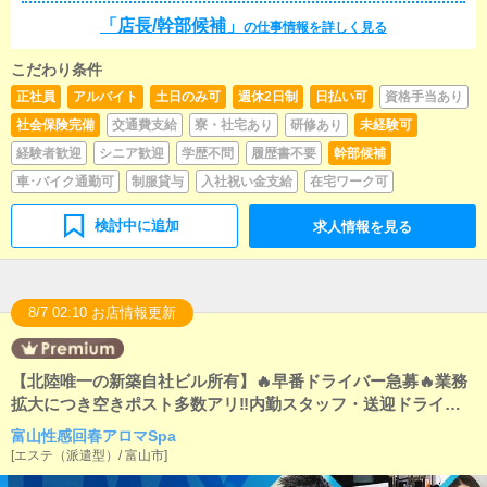
「店長/幹部候補」
の仕事情報を詳しく見る
こだわり条件
正社員
アルバイト
土日のみ可
週休2日制
日払い可
資格手当あり
社会保険完備
交通費支給
寮・社宅あり
研修あり
未経験可
経験者歓迎
シニア歓迎
学歴不問
履歴書不要
幹部候補
車･バイク通勤可
制服貸与
入社祝い金支給
在宅ワーク可
検討中に追加
求人情報を見る
8/7 02:10 お店情報更新
【北陸唯一の新築自社ビル所有】🔥早番ドライバー急募🔥業務
拡大につき空きポスト多数アリ‼内勤スタッフ・送迎ドライバ
ー・幹部候補急募！！週休2日制OK！WワークOK！ 一般企業
富山性感回春アロマSpa
となんら変わりません！
[
エステ（派遣型）
/
富山市
]