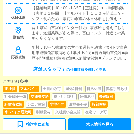
す。予約の確定後はキャストやドライバーに通達しま
【営業時間】10：00～LAST【正社員】１２時間勤務
す。簡単なマニュアルや先輩スタッフに気軽に聞ける
（実働１１時間）【アルバイト】１日６時間以上から
環境ですので、未経験でも安心して働けます。■企画の
休日休暇
シフト制のため、事前に希望の休日休暇をお伝えいた
立案店舗イベントや店舗運営など様々な企画を提案し
だければ希望日の取得も可能です！
ていただきます。【新規のお客様の増加】【お客様の
富山県富山市富山インター付近に事務所を構えており
リピート率の向上】【キャストの方の入店数の増加】
ます。送迎業務がある際は、富山インター付近での業
など、売上UPに繋がる施策の提案を行っていただきま
勤務地
務が多くなります。
す。■キャスト管理お店で働いていただいているキャス
トの方が稼げるようにインターネットを使ったPR（写
年齢：18～40歳までの方※要運転免許書／要4ドア自家
メ日記）などの使い方などのアドバイスを行っていた
用車運転免許取得から1年以上の方■普通自動車免許■学
応募資格
だきます。■PC更新業務ヘブンネットなど、ポータル
歴不問■職種経験者歓迎■未経験者歓迎■ブランクOK■
サイト等の店舗情報更新作業を行っていただきます。
キャスト経験者も歓迎
「店舗スタッフ」
キャストの出勤情報やイベント、求人ブログの作成と
の仕事情報を詳しく見る
なります。基本的にはボタンを押すだけや、ブログの
更新時に簡単に文字が入力出来れば問題ありません。P
こだわり条件
Cが苦手な人でも簡単にできます。■清掃・備品管理お
正社員
アルバイト
土日のみ可
週休2日制
日払い可
資格手当あり
客様やキャストの方に快適にお過ごしいただくため、
店内の清掃や備品の管理・補充を行っていただきま
社会保険完備
交通費支給
寮・社宅あり
研修あり
未経験可
す。■その他の業務送迎寮管理
経験者歓迎
シニア歓迎
学歴不問
履歴書不要
幹部候補
車･バイク通勤可
制服貸与
入社祝い金支給
在宅ワーク可
検討中に追加
求人情報を見る