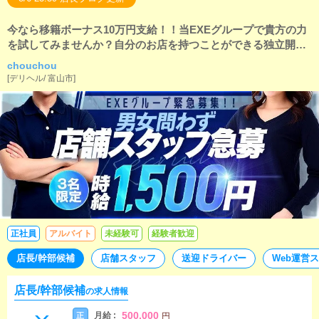
今なら移籍ボーナス10万円支給！！当EXEグループで貴方の力
を試してみませんか？自分のお店を持つことができる独立開業
支援制度あり！！
chouchou
[
デリヘル
/
富山市
]
正社員
アルバイト
未経験可
経験者歓迎
店長/幹部候補
店舗スタッフ
送迎ドライバー
Web運営
店長/幹部候補
の求人情報
500,000
月給 :
正
円