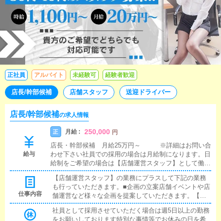
正社員
アルバイト
未経験可
経験者歓迎
店長/幹部候補
店舗スタッフ
送迎ドライバー
店長/幹部候補
の求人情報
250,000
月給 :
正
円
店長・幹部候補 月給25万円～ ※詳細はお問い合
給与
わせ下さい社員での採用の場合は月給制になります。日
給制をご希望の場合は【店舗運営スタッフ】として働く
ことも可能です
【店舗運営スタッフ】の業務にプラスして下記の業務
も行っていただきます。■企画の立案店舗イベントや店
仕事内容
舗運営など様々な企画を提案していただきます。【新
規のお客様の増加】【お客様のリピート率の向上】
社員として採用させていただく場合は週5日以上の勤務
【キャストの方の入店数の増加】など、売上UPに繋が
をお願いしております特別な事情等でお休みの日を希