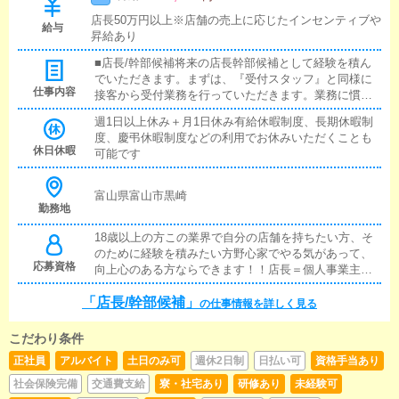
店長50万円以上※店舗の売上に応じたインセンティブや
給与
昇給あり
■店長/幹部候補将来の店長幹部候補として経験を積ん
でいただきます。まずは、『受付スタッフ』と同様に
仕事内容
接客から受付業務を行っていただきます。業務に慣れ
てきたら、『キャストの管理』や『経営に関わる業
週1日以上休み＋月1日休み有給休暇制度、長期休暇制
務』を順に覚えていただきます。早い方だと１年ぐら
度、慶弔休暇制度などの利用でお休みいただくことも
いで、店長として新しい店舗の運営をお任せします。■
休日休暇
可能です
対面接客・受付業務お客様からのお問合せや来店され
たお客様の案内を行っていただきます。予約の確認
や、会計作業、注意事項の喚起などをお願いします。
富山県富山市黒崎
簡単なマニュアルや、先輩スタッフに付いて業務内容
勤務地
を見ながら徐々に覚えていただきますので、未経験の
18歳以上の方この業界で自分の店舗を持ちたい方、そ
方でも安心して働けます。■企画の立案店舗イベントや
のために経験を積みたい方野心家でやる気があって、
店舗運営など様々な企画を提案していただきます。
応募資格
向上心のある方ならできます！！店長＝個人事業主と
【新規のお客様の増加】【お客様のリピート率の向
してご自身の考えで店舗を運営していただくことがで
上】【キャストの方の入店数の増加】など、売上UPに
「店長/幹部候補」
きます
繋がる施策の提案を行っていただきます。■キャスト管
の仕事情報を詳しく見る
理お店で働いていただいているキャストの方が稼げる
ようにインターネットを使ったPR（写メ日記）などの
こだわり条件
使い方などのアドバイスを行っていただきます。■PC
正社員
アルバイト
土日のみ可
週休2日制
日払い可
資格手当あり
更新業務ヘブンネットなど、ポータルサイト等の店舗
情報更新作業を行っていただきます。キャストの出勤
社会保険完備
交通費支給
寮・社宅あり
研修あり
未経験可