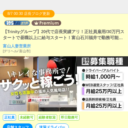
8/7 00:30 店長ブログ更新
【Trinityグループ】20代で店長実績アリ！正社員雇用/30万円ス
タートで昼職以上に給与スタート！富山石川福井で勤務可能な
ため、どのエリアの方でもご応募可能です！
富山人妻営業所
[
デリヘル
/
富山市
]
正社員
未経験可
経験者歓迎
即日勤務可
店舗スタッフ
送迎ドライバー