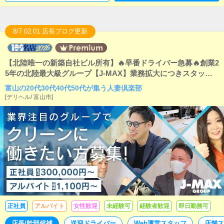
8/7 02:01 店長ブログ更新
【北陸唯一の新築自社ビル所有】🔥早番ドライバー急募🔥創業2
5年の北陸最大級グループ【J-MAX】業務拡大につきスタッフ
大募集中！
富山の20代30代40代50代が集う人妻倶楽部
[
デリヘル
/
富山市
]
正社員
アルバイト
女性歓迎
未経験可
経験者歓迎
即日勤務可
店長/幹部候補
送迎ドライバー
Web運営スタッフ
店舗ス