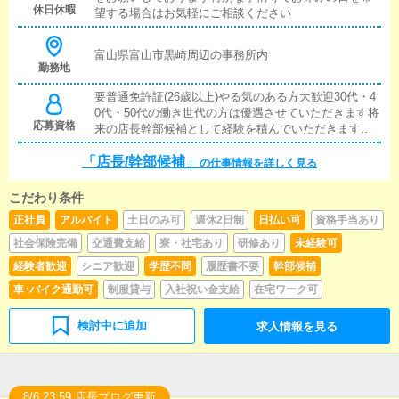
る施策の提案を行っていただきます。■キャスト管理お
休日休暇
望する場合はお気軽にご相談ください
店で働いていただいているキャストの方が稼げるよう
にインターネットを使ったPR（写メ日記）などの使い
方などのアドバイスを行っていただきます。※送迎業
富山県富山市黒崎周辺の事務所内
務に関してもオーダー状況やドライバー状況に応じて
勤務地
はやっていただく場合もございますまずは、【店舗運
要普通免許証(26歳以上)やる気のある方大歓迎30代・4
営スタッフ】として入社していただき、業務に慣れて
0代・50代の働き世代の方は優遇させていただきます将
きたら、『キャストの管理』や『経営に関わる業務』
応募資格
来の店長幹部候補として経験を積んでいただきます。
を順に覚えていただきます。
まずは、【店舗運営スタッフ】として正社員で入社し
「店長/幹部候補」
てスキルアップ/役職がついていくイメージになります
の仕事情報を詳しく見る
こだわり条件
正社員
アルバイト
土日のみ可
週休2日制
日払い可
資格手当あり
社会保険完備
交通費支給
寮・社宅あり
研修あり
未経験可
経験者歓迎
シニア歓迎
学歴不問
履歴書不要
幹部候補
車･バイク通勤可
制服貸与
入社祝い金支給
在宅ワーク可
検討中に追加
求人情報を見る
8/6 23:59 店長ブログ更新