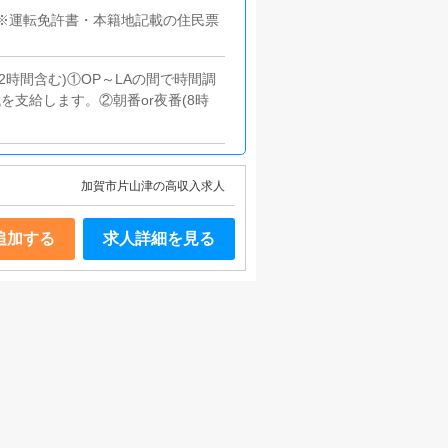
別不問※運転免許書・本籍地記載の住民票
(休憩2時間含む)①OP～LAの間で時間調
を支給します。②朝番or夜番(8時
加賀市片山津の高収入求人
追加する
求人詳細を見る