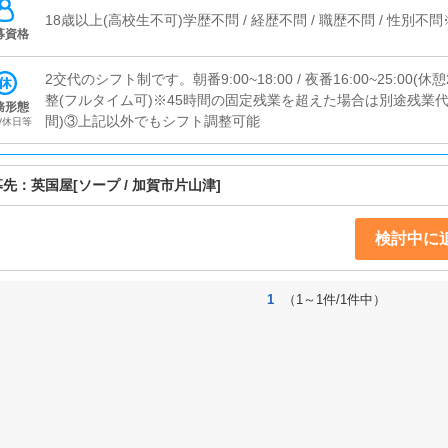
18歳以上(高校生不可)学歴不問 / 経歴不問 / 職歴不問 / 性
募資格
2交代のシフト制です。朝番9:00~18:00 / 夜番16:00~25:00
整(フルタイム可)※45時間の固定残業を超えた場合は別途残業代
務形態
間)③上記以外でもシフト調整可能
/休日等
募先：
英国屋
[ソープ / 加賀市片山津]
検討中に
1
（1～1件/1件中）