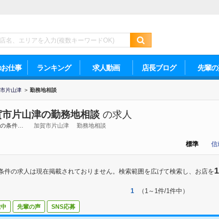
のお仕事
ランキング
求人動画
店長ブログ
先輩の
市片山津
>
勤務地相談
賀市片山津の勤務地相談
の求人
の条件…
加賀市片山津
勤務地相談
標準
信
1
条件の求人は現在掲載されておりません。検索範囲を広げて検索し、お店を
1
（1～1件/1件中）
載中
先輩の声
SNS応募