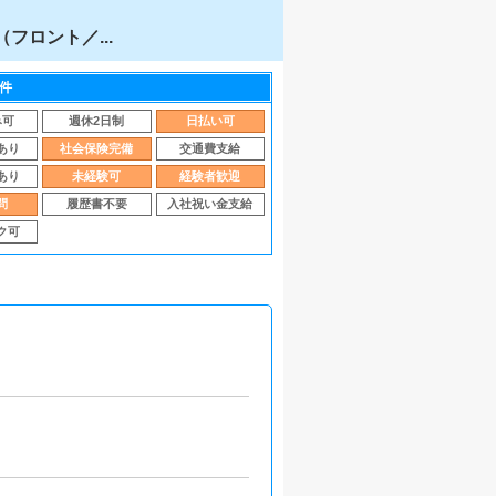
フロント／...
件
み可
週休2日制
日払い可
あり
社会保険完備
交通費支給
あり
未経験可
経験者歓迎
問
履歴書不要
入社祝い金支給
ク可