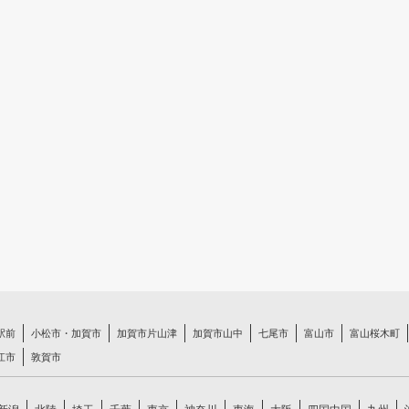
駅前
小松市・加賀市
加賀市片山津
加賀市山中
七尾市
富山市
富山桜木町
江市
敦賀市