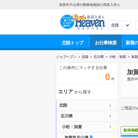
加賀市片山津の勤務地相談の高収入求人
北陸トップ
お仕事検索
新着
ジョブヘブン
>
北陸
>
石川県
>
小松・加賀
>
加賀
この条件にマッチする仕事
加
0
件
選択中
エリア
から探す
北陸
ご指定の
石川県
小松・加賀
動画掲
加賀市片山津