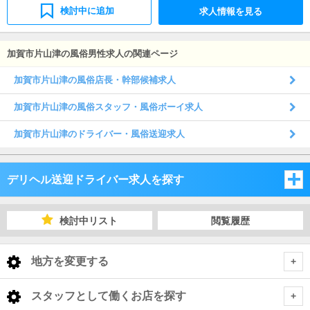
検討中に追加
求人情報を見る
加賀市片山津の風俗男性求人の関連ページ
加賀市片山津の風俗店長・幹部候補求人
加賀市片山津の風俗スタッフ・風俗ボーイ求人
加賀市片山津のドライバー・風俗送迎求人
デリヘル送迎ドライバー求人を探す
石川県
検討中リスト
閲覧履歴
富山県
石川県
地方を変更する
福井県
富山県
石川県 デリヘル送迎ドライバー
<
全国トップ
スタッフとして働くお店を探す