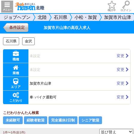
検討中
ログイン
ジョブヘブン
北陸
石川県
小松・加賀
加賀市片山津
条件設定
加賀市片山津の高収入求人
石川県
金沢
変更
未設定
職種
変更
未設定
業種
変更
加賀市片山津
エリア
変更
車･バイク通勤可
こだわり
こだわりかんたん検索
未経験可
経験者歓迎
完全週休2日制
シニア歓迎
1件〜1件(全1件)