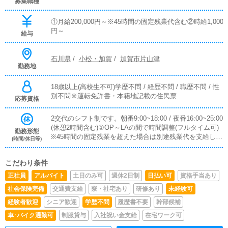
募集職種
①月給200,000円～※45時間の固定残業代含む②時給1,000
円～
給与
石川県
/
小松・加賀
/
加賀市片山津
勤務地
18歳以上(高校生不可)学歴不問 / 経歴不問 / 職歴不問 / 性
別不問※運転免許書・本籍地記載の住民票
応募資格
2交代のシフト制です。朝番9:00~18:00 / 夜番16:00~25:00
(休憩2時間含む)①OP～LAの間で時間調整(フルタイム可)
勤務形態
※45時間の固定残業を超えた場合は別途残業代を支給しま
(時間/休日等)
す。②朝番or夜番(8時間)③上記以外でもシフト調整可能
こだわり条件
正社員
アルバイト
土日のみ可
週休2日制
日払い可
資格手当あり
社会保険完備
交通費支給
寮・社宅あり
研修あり
未経験可
経験者歓迎
シニア歓迎
学歴不問
履歴書不要
幹部候補
車･バイク通勤可
制服貸与
入社祝い金支給
在宅ワーク可