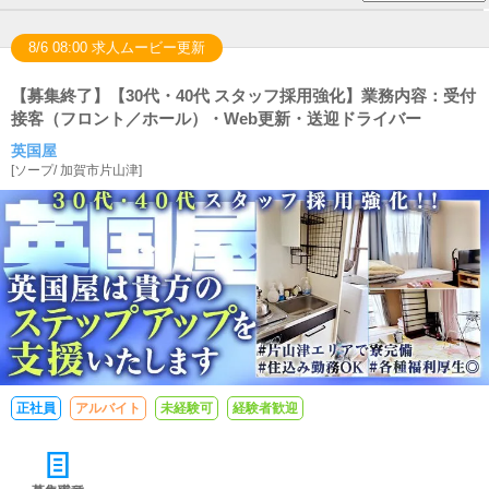
8/6 08:00 求人ムービー更新
【募集終了】【30代・40代 スタッフ採用強化】業務内容：受付
接客（フロント／ホール）・Web更新・送迎ドライバー
英国屋
[
ソープ
/
加賀市片山津
]
正社員
アルバイト
未経験可
経験者歓迎