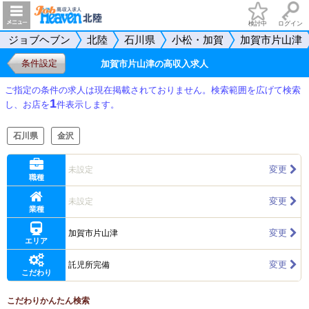
検討中
ログイン
ジョブヘブン
北陸
石川県
小松・加賀
加賀市片山津
条件設定
加賀市片山津の高収入求人
ご指定の条件の求人は現在掲載されておりません。検索範囲を広げて検索
1
し、お店を
件表示します。
石川県
金沢
変更
未設定
職種
変更
未設定
業種
変更
加賀市片山津
エリア
変更
託児所完備
こだわり
こだわりかんたん検索