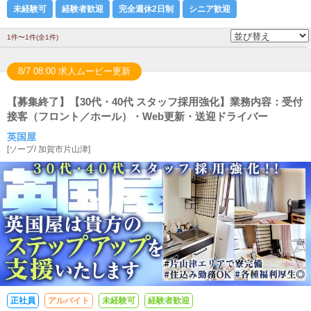
未経験可
経験者歓迎
完全週休2日制
シニア歓迎
1件〜1件(全1件)
8/7 08:00 求人ムービー更新
【募集終了】【30代・40代 スタッフ採用強化】業務内容：受付
接客（フロント／ホール）・Web更新・送迎ドライバー
英国屋
[
ソープ
/
加賀市片山津
]
正社員
アルバイト
未経験可
経験者歓迎