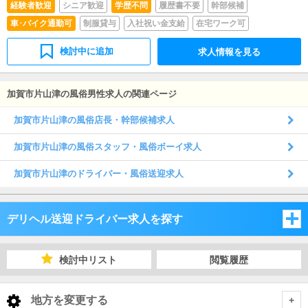
経験者歓迎
シニア歓迎
学歴不問
履歴書不要
幹部候補
車･バイク通勤可
制服貸与
入社祝い金支給
在宅ワーク可
検討中に追加
求人情報を見る
加賀市片山津の風俗男性求人の関連ページ
加賀市片山津の風俗店長・幹部候補求人
加賀市片山津の風俗スタッフ・風俗ボーイ求人
加賀市片山津のドライバー・風俗送迎求人
デリヘル送迎ドライバー求人を探す
石川県
検討中リスト
閲覧履歴
富山県
石川県
地方を変更する