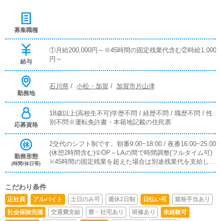
募集職種
①月給200,000円～※45時間の固定残業代含む②時給1,000
円～
給与
石川県
/
小松・加賀
/
加賀市片山津
勤務地
18歳以上(高校生不可)学歴不問 / 経歴不問 / 職歴不問 / 性
別不問※運転免許書・本籍地記載の住民票
応募資格
2交代のシフト制です。朝番9:00~18:00 / 夜番16:00~25:00
(休憩2時間含む)①OP～LAの間で時間調整(フルタイム可)
勤務形態
※45時間の固定残業を超えた場合は別途残業代を支給しま
(時間/休日等)
す。②朝番or夜番(8時間)③上記以外でもシフト調整可能
こだわり条件
正社員
アルバイト
土日のみ可
週休2日制
日払い可
資格手当あり
社会保険完備
交通費支給
寮・社宅あり
研修あり
未経験可