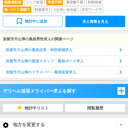
経験者歓迎
シニア歓迎
学歴不問
履歴書不要
幹部候補
車･バイク通勤可
制服貸与
入社祝い金支給
在宅ワーク可
検討中に追加
求人情報を見る
加賀市片山津の風俗男性求人の関連ページ
加賀市片山津の風俗店長・幹部候補求人
加賀市片山津の風俗スタッフ・風俗ボーイ求人
加賀市片山津のドライバー・風俗送迎求人
デリヘル送迎ドライバー求人を探す
石川県
検討中リスト
閲覧履歴
富山県
石川県
地方を変更する