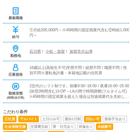
募集職種
①月給200,000円～※45時間の固定残業代含む②時給1,000
円～
給与
石川県
/
小松・加賀
/
加賀市片山津
勤務地
18歳以上(高校生不可)学歴不問 / 経歴不問 / 職歴不問 / 性
別不問※運転免許書・本籍地記載の住民票
応募資格
2交代のシフト制です。朝番9:00~18:00 / 夜番16:00~25:00
(休憩2時間含む)①OP～LAの間で時間調整(フルタイム可)
勤務形態
※45時間の固定残業を超えた場合は別途残業代を支給しま
(時間/休日等)
す。②朝番or夜番(8時間)③上記以外でもシフト調整可能
こだわり条件
正社員
アルバイト
土日のみ可
週休2日制
日払い可
資格手当あり
社会保険完備
交通費支給
寮・社宅あり
研修あり
未経験可