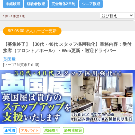
未経験可
経験者歓迎
完全週休2日制
シニア歓迎
1件〜1件(全1件)
8/7 08:00 求人ムービー更新
【募集終了】【30代・40代 スタッフ採用強化】業務内容：受付
接客（フロント／ホール）・Web更新・送迎ドライバー
英国屋
[
ソープ
/
加賀市片山津
]
正社員
アルバイト
未経験可
経験者歓迎