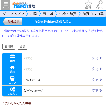
検討中
ログイン
ジョブヘブン
北陸
石川県
小松・加賀
加賀市片山津
条件設定
加賀市片山津の高収入求人
ご指定の条件の求人は現在掲載されておりません。検索範囲を広げて検索
1
し、お店を
件表示します。
石川県
金沢
変更
未設定
職種
変更
未設定
業種
変更
加賀市片山津
エリア
変更
入社祝い金支給
こだわり
こだわりかんたん検索