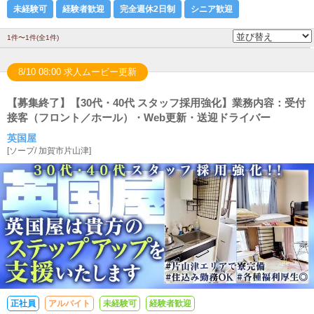
未経験可
経験者歓迎
完全週休2日制
シニア歓迎
1件〜1件(全1件)
8/10 08:00 求人ムービー更新
【募集終了】【30代・40代 スタッフ採用強化】業務内容：受付
接客（フロント／ホール）・Web更新・送迎ドライバー
英国屋
[
ソープ
/
加賀市片山津
]
正社員
アルバイト
未経験可
経験者歓迎