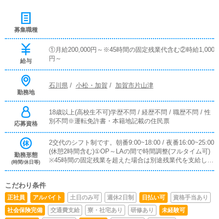
募集職種
①月給200,000円～※45時間の固定残業代含む②時給1,000
円～
給与
石川県
/
小松・加賀
/
加賀市片山津
勤務地
18歳以上(高校生不可)学歴不問 / 経歴不問 / 職歴不問 / 性
別不問※運転免許書・本籍地記載の住民票
応募資格
2交代のシフト制です。朝番9:00~18:00 / 夜番16:00~25:00
(休憩2時間含む)①OP～LAの間で時間調整(フルタイム可)
勤務形態
※45時間の固定残業を超えた場合は別途残業代を支給しま
(時間/休日等)
す。②朝番or夜番(8時間)③上記以外でもシフト調整可能
こだわり条件
正社員
アルバイト
土日のみ可
週休2日制
日払い可
資格手当あり
社会保険完備
交通費支給
寮・社宅あり
研修あり
未経験可