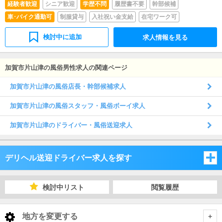
経験者歓迎
シニア歓迎
学歴不問
履歴書不要
幹部候補
車･バイク通勤可
制服貸与
入社祝い金支給
在宅ワーク可
検討中に追加
求人情報を見る
加賀市片山津の風俗男性求人の関連ページ
加賀市片山津の風俗店長・幹部候補求人
加賀市片山津の風俗スタッフ・風俗ボーイ求人
加賀市片山津のドライバー・風俗送迎求人
デリヘル送迎ドライバー求人を探す
石川県
検討中リスト
閲覧履歴
富山県
石川県
地方を変更する