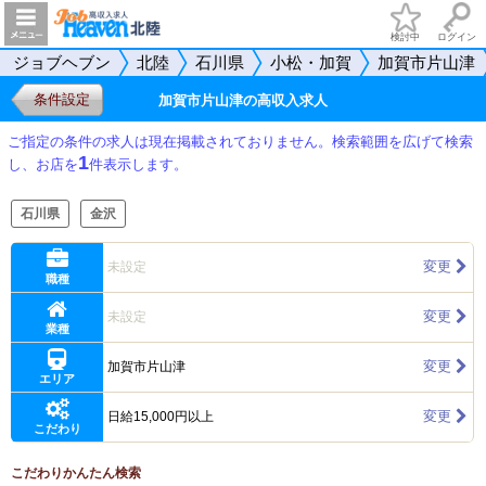
検討中
ログイン
ジョブヘブン
北陸
石川県
小松・加賀
加賀市片山津
条件設定
加賀市片山津の高収入求人
ご指定の条件の求人は現在掲載されておりません。検索範囲を広げて検索
1
し、お店を
件表示します。
石川県
金沢
変更
未設定
職種
変更
未設定
業種
変更
加賀市片山津
エリア
変更
日給15,000円以上
こだわり
こだわりかんたん検索