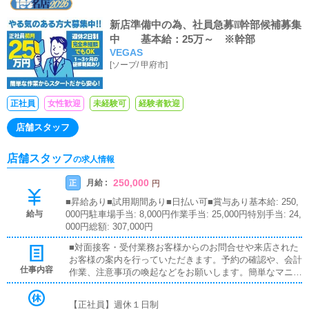
新店準備中の為、社員急募❕❕幹部候補募集
中 基本給：25万～ ※幹部
VEGAS
[
ソープ
/
甲府市
]
正社員
女性歓迎
未経験可
経験者歓迎
店舗スタッフ
店舗スタッフ
の求人情報
250,000
月給 :
正
円
■昇給あり■試用期間あり■日払い可■賞与あり基本給: 250,
給与
000円駐車場手当: 8,000円作業手当: 25,000円特別手当: 24,
000円総額: 307,000円
■対面接客・受付業務お客様からのお問合せや来店された
お客様の案内を行っていただきます。予約の確認や、会計
仕事内容
作業、注意事項の喚起などをお願いします。簡単なマニュ
アルや、先輩スタッフに付いて業務内容を見ながら徐々に
覚えていただきますので、未経験の方でも安心して働けま
【正社員】週休１日制