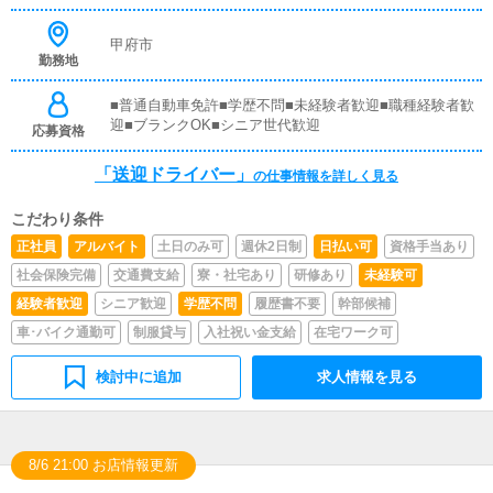
すので、未経験の方でも安心して働けます。ガソリン代・
高速代は支給します。■清掃業務送迎業務の空き時間に、
事務所や待機室の清掃を行っていただきます。キャストの
甲府市
勤務地
送迎に使うお車の清掃もお願いします。
■普通自動車免許■学歴不問■未経験者歓迎■職種経験者歓
迎■ブランクOK■シニア世代歓迎
応募資格
「送迎ドライバー」
の仕事情報を詳しく見る
こだわり条件
正社員
アルバイト
土日のみ可
週休2日制
日払い可
資格手当あり
社会保険完備
交通費支給
寮・社宅あり
研修あり
未経験可
経験者歓迎
シニア歓迎
学歴不問
履歴書不要
幹部候補
車･バイク通勤可
制服貸与
入社祝い金支給
在宅ワーク可
検討中に追加
求人情報を見る
8/6 21:00 お店情報更新