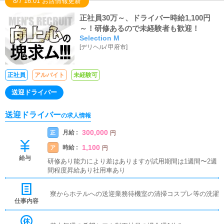
8/7 16:01 お店情報更新
正社員30万～、ドライバー時給1,100円
～！研修あるので未経験者も歓迎！
Selection M
[
デリヘル
/
甲府市
]
正社員
アルバイト
未経験可
送迎ドライバー
送迎ドライバー
の求人情報
300,000
月給 :
正
円
1,100
時給 :
ア
円
給与
研修あり能力により差はありますが試用期間は1週間〜2週
間程度昇給あり社用車あり
寮からホテルへの送迎業務待機室の清掃コスプレ等の洗濯
仕事内容