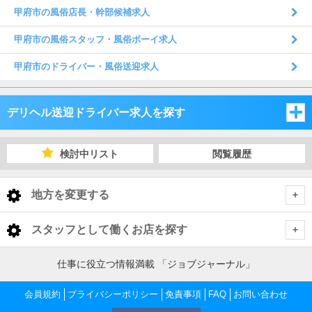
甲府市の風俗店長・幹部候補求人
甲府市の風俗スタッフ・風俗ボーイ求人
甲府市のドライバー・風俗送迎求人
デリヘル送迎ドライバー求人を探す
新潟県
検討中リスト
閲覧履歴
長野県
新潟県
地方を変更する
山梨県
長野県
新潟県 デリヘル送迎ドライバー
<
全国トップ
スタッフとして働くお店を探す
山梨県
下越
長野県 デリヘル送迎ドライバー
北海道 男性高収入
新潟県
仕事に役立つ情報満載 「ジョブジャーナル」
東北 男性高収入
長野・千曲・須坂・中野
山梨県 デリヘル送迎ドライバー
中越
下越 デリヘル送迎ドライバー
会員規約
新潟 男性高収入
プライバシーポリシー
免責事項
FAQ
お問い合わせ
長野県
南関東 男性高収入