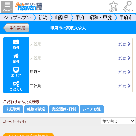
検討中
ログイン
ジョブヘブン
新潟
山梨県
甲府・昭和・甲斐
甲府市
条件設定
甲府市の高収入求人
変更
未設定
職種
変更
未設定
業種
変更
甲府市
エリア
変更
正社員
こだわり
こだわりかんたん検索
未経験可
経験者歓迎
完全週休2日制
シニア歓迎
1件〜7件(全7件)