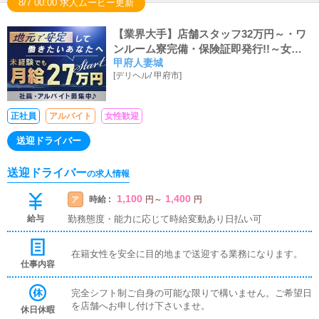
8/7 00:00 求人ムービー更新
【業界大手】店舗スタッフ32万円～・ワ
ンルーム寮完備・保険証即発行!!～女性
甲府人妻城
スタッフも大活躍中～～★
[
デリヘル
/
甲府市
]
正社員
アルバイト
女性歓迎
送迎ドライバー
送迎ドライバー
の求人情報
1,100
1,400
時給 :
ア
円
～
円
給与
勤務態度・能力に応じて時給変動あり日払い可
在籍女性を安全に目的地まで送迎する業務になります。
仕事内容
完全シフト制ご自身の可能な限りで構いません。ご希望日
を店舗へお申し付け下さいませ。
休日休暇