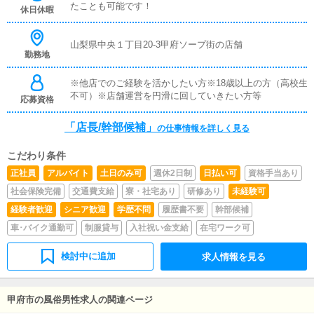
業務受付業務がメインとなります。業務全般に慣れていた
たことも可能です！
休日休暇
だきましたら徐々にステップアップし、ゆくゆくは店長や
幹部候補を目指してください。
山梨県中央１丁目20-3甲府ソープ街の店舗
勤務地
※他店でのご経験を活かしたい方※18歳以上の方（高校生
不可）※店舗運営を円滑に回していきたい方等
応募資格
「店長/幹部候補」
の仕事情報を詳しく見る
こだわり条件
正社員
アルバイト
土日のみ可
週休2日制
日払い可
資格手当あり
社会保険完備
交通費支給
寮・社宅あり
研修あり
未経験可
経験者歓迎
シニア歓迎
学歴不問
履歴書不要
幹部候補
車･バイク通勤可
制服貸与
入社祝い金支給
在宅ワーク可
検討中に追加
求人情報を見る
甲府市の風俗男性求人の関連ページ