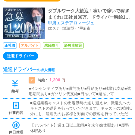
ダブルワーク大歓迎！稼いで稼いで稼ぎ
まくれ♪正社員36万、ドライバー時給120
甲府エステアロマージュ
0円～、社保完備
[
エステ（派遣型）
/
甲府市
]
正社員
アルバイト
未経験可
経験者歓迎
送迎ドライバー
送迎ドライバー
の求人情報
1,200
時給 :
ア
円
■インセンティブあり■賞与あり■昇給あり■残業代支給■試
給与
用期間あり■ガソリン代支給■日払い可■週払い可
■送迎業務キャストの出退勤時の送り迎えや、派遣先への
キャストの送迎を行っていただきます。キャストの送迎以
仕事内容
外にも、送迎先のお客様と対面での接客を行っていただき
ます。お客様のご案内時に、システムの説明や料金の受け
取り等、対面での簡単な接客になります。最初は先輩ドラ
【アルバイト】週１日以上勤務■年末年始休暇あり■慶弔
イバーと同乗して行動し、業務の流れを覚えていただきま
休暇あり
休日休暇