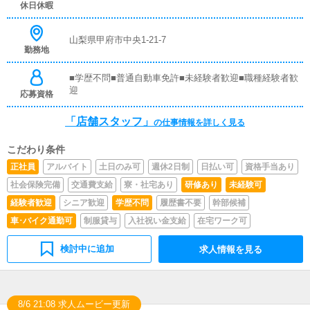
す。■企画の立案店舗イベントや店舗運営など様々な企画
休日休暇
を提案していただきます。【新規のお客様の増加】【お客
様のリピート率の向上】【キャストの方の入店数の増加】
など、売上UPに繋がる施策の提案を行っていただきま
山梨県甲府市中央1-21-7
勤務地
す。■キャスト管理お店で働いていただいているキャスト
の方が稼げるようにインターネットを使ったPR（写メ日
記）などの使い方などのアドバイスを行っていただきま
■学歴不問■普通自動車免許■未経験者歓迎■職種経験者歓
す。■PC更新業務ヘブンネットなど、ポータルサイト等の
迎
応募資格
店舗情報更新作業を行っていただきます。キャストの出勤
情報やイベント、求人ブログの作成となります。基本的に
「店舗スタッフ」
の仕事情報を詳しく見る
はボタンを押すだけや、ブログの更新時に簡単に文字が入
力出来れば問題ありません。PCが苦手な人でも簡単にで
こだわり条件
きます。■清掃・備品管理お客様やキャストの方に快適に
お過ごしいただくため、店内の清掃や備品の管理・補充を
正社員
アルバイト
土日のみ可
週休2日制
日払い可
資格手当あり
行っていただきます。仕事内容については、先輩スタッフ
社会保険完備
交通費支給
寮・社宅あり
研修あり
未経験可
が丁寧にお仕事をお教えしますので未経験者でもお気軽に
ご連絡ください！！※あなたの頑張りによって、昇給・賞
経験者歓迎
シニア歓迎
学歴不問
履歴書不要
幹部候補
与もあります。
車･バイク通勤可
制服貸与
入社祝い金支給
在宅ワーク可
検討中に追加
求人情報を見る
8/6 21:08 求人ムービー更新