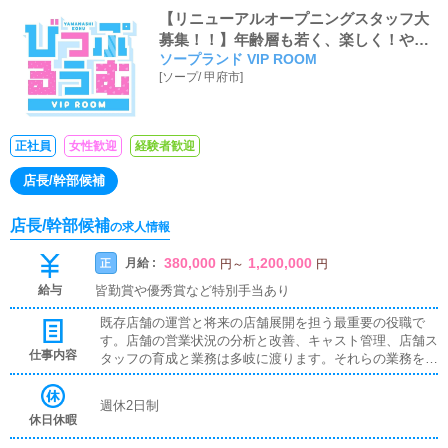
【リニューアルオープニングスタッフ大
募集！！】年齢層も若く、楽しく！やる
ソープランド VIP ROOM
ときはやる！がモットーなため、ギスギ
[
ソープ
/
甲府市
]
スとした人間関係も一切なく、役職ポス
トも空いております！
正社員
女性歓迎
経験者歓迎
店長/幹部候補
店長/幹部候補
の求人情報
380,000
1,200,000
月給 :
正
円
～
円
給与
皆勤賞や優秀賞など特別手当あり
既存店舗の運営と将来の店舗展開を担う最重要の役職で
す。店舗の営業状況の分析と改善、キャスト管理、店舗ス
仕事内容
タッフの育成と業務は多岐に渡ります。それらの業務をこ
なしながら、様々な考えを持つスタッフをひとつにまと
め、目標を達成するために徹底的に努力していただきたい
週休2日制
と思います。
休日休暇