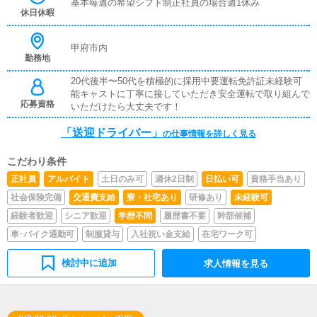
基本毎週の希望シフト制正社員の場合週1休み
休日休暇
甲府市内
勤務地
20代後半〜50代を積極的に採用中要運転免許証未経験可
能キャストに丁寧に接していただき安全運転で取り組んで
応募資格
いただけたら大丈夫です！
「送迎ドライバー」
の仕事情報を詳しく見る
こだわり条件
正社員
アルバイト
土日のみ可
週休2日制
日払い可
資格手当あり
社会保険完備
交通費支給
寮・社宅あり
研修あり
未経験可
経験者歓迎
シニア歓迎
学歴不問
履歴書不要
幹部候補
車･バイク通勤可
制服貸与
入社祝い金支給
在宅ワーク可
検討中に追加
求人情報を見る