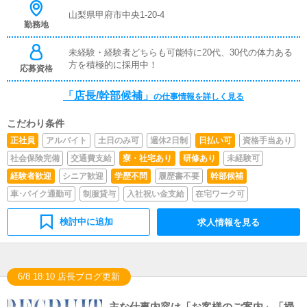
山梨県甲府市中央1-20-4
勤務地
未経験・経験者どちらも可能特に20代、30代の体力ある
方を積極的に採用中！
応募資格
「店長/幹部候補」
の仕事情報を詳しく見る
こだわり条件
正社員
アルバイト
土日のみ可
週休2日制
日払い可
資格手当あり
社会保険完備
交通費支給
寮・社宅あり
研修あり
未経験可
経験者歓迎
シニア歓迎
学歴不問
履歴書不要
幹部候補
車･バイク通勤可
制服貸与
入社祝い金支給
在宅ワーク可
検討中に追加
求人情報を見る
6/8 18:10 店長ブログ更新
主な仕事内容は「お客様のご案内」「掃