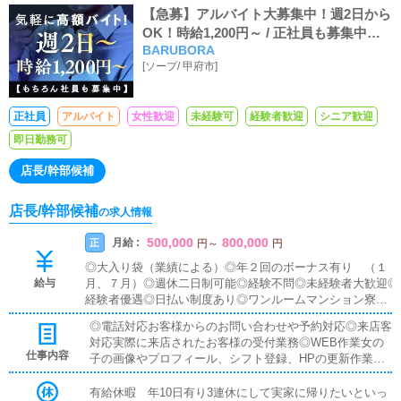
【急募】アルバイト大募集中！週2日から
OK！時給1,200円～ / 正社員も募集中！
BARUBORA
月収30万～
[
ソープ
/
甲府市
]
正社員
アルバイト
女性歓迎
未経験可
経験者歓迎
シニア歓迎
即日勤務可
店長/幹部候補
店長/幹部候補
の求人情報
500,000
800,000
月給 :
正
円
～
円
◎大入り袋（業績による）◎年２回のボーナス有り （１
給与
月、７月）◎週休二日制可能◎経験不問◎未経験者大歓迎◎
経験者優遇◎日払い制度あり◎ワンルームマンション寮完
備・即入居可◎昇給昇格随時◎高額歩合＆手当◎車・バイ
◎電話対応お客様からのお問い合わせや予約対応◎来店客
ク通勤OK◎独立支援金支給◎残業代支給
対応実際に来店されたお客様の受付業務◎WEB作業女の
仕事内容
子の画像やプロフィール、シフト登録、HPの更新作業◎
女性キャストのマネジメント女の子の勤怠管理やスケジュ
ール確認◎その他清掃や備品管理等、店舗運営のサポート
有給休暇 年10日有り3連休にして実家に帰りたいといっ