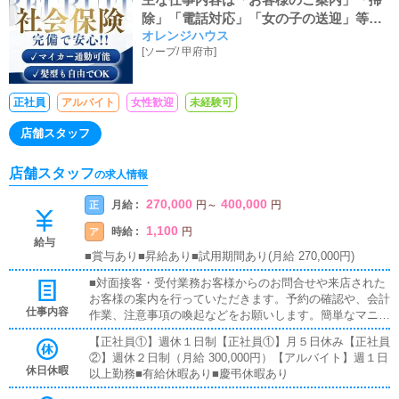
除」「電話対応」「女の子の送迎」等で
オレンジハウス
す。
[
ソープ
/
甲府市
]
正社員
アルバイト
女性歓迎
未経験可
店舗スタッフ
店舗スタッフ
の求人情報
270,000
400,000
月給 :
正
円
～
円
1,100
時給 :
ア
円
給与
■賞与あり■昇給あり■試用期間あり(月給 270,000円)
■対面接客・受付業務お客様からのお問合せや来店された
お客様の案内を行っていただきます。予約の確認や、会計
仕事内容
作業、注意事項の喚起などをお願いします。簡単なマニュ
アルや、先輩スタッフに付いて業務内容を見ながら徐々に
【正社員①】週休１日制【正社員①】月５日休み【正社員
覚えていただきますので、未経験の方でも安心して働けま
②】週休２日制（月給 300,000円）【アルバイト】週１日
す。■企画の立案店舗イベントや店舗運営など様々な企画
休日休暇
以上勤務■有給休暇あり■慶弔休暇あり
を提案していただきます。【新規のお客様の増加】【お客
様のリピート率の向上】【キャストの方の入店数の増加】