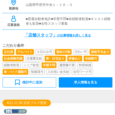
など、売上UPに繋がる施策の提案を行っていただきま
山梨県甲府市中央１－１９－３
す。■キャスト管理お店で働いていただいているキャスト
勤務地
の方が稼げるようにインターネットを使ったPR（写メ日
記）などの使い方などのアドバイスを行っていただきま
■普通自動車免許■学歴不問■未経験者歓迎■キャスト経験
す。■PC更新業務ヘブンネットなど、ポータルサイト等の
者も歓迎■女性スタッフ募集
応募資格
店舗情報更新作業を行っていただきます。キャストの出勤
情報やイベント、求人ブログの作成となります。基本的に
「店舗スタッフ」
の仕事情報を詳しく見る
はボタンを押すだけや、ブログの更新時に簡単に文字が入
力出来れば問題ありません。PCが苦手な人でも簡単にで
きます。■清掃・備品管理お客様やキャストの方に快適に
こだわり条件
お過ごしいただくため、店内の清掃や備品の管理・補充を
正社員
アルバイト
土日のみ可
週休2日制
日払い可
資格手当あり
行っていただきます。
社会保険完備
交通費支給
寮・社宅あり
研修あり
未経験可
経験者歓迎
シニア歓迎
学歴不問
履歴書不要
幹部候補
車･バイク通勤可
制服貸与
入社祝い金支給
在宅ワーク可
検討中に追加
求人情報を見る
4/12 11:30 店長ブログ更新