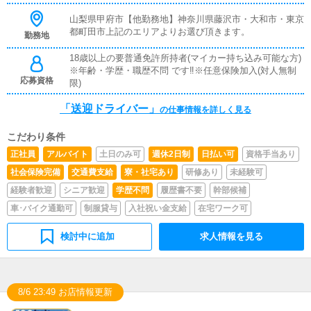
山梨県甲府市【他勤務地】神奈川県藤沢市・大和市・東京
都町田市上記のエリアよりお選び頂きます。
勤務地
18歳以上の要普通免許所持者(マイカー持ち込み可能な方)
※年齢・学歴・職歴不問 です‼※任意保険加入(対人無制
応募資格
限)
「送迎ドライバー」
の仕事情報を詳しく見る
こだわり条件
正社員
アルバイト
土日のみ可
週休2日制
日払い可
資格手当あり
社会保険完備
交通費支給
寮・社宅あり
研修あり
未経験可
経験者歓迎
シニア歓迎
学歴不問
履歴書不要
幹部候補
車･バイク通勤可
制服貸与
入社祝い金支給
在宅ワーク可
検討中に追加
求人情報を見る
8/6 23:49 お店情報更新