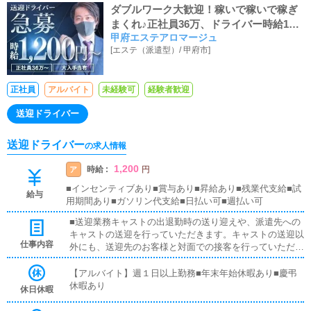
ダブルワーク大歓迎！稼いで稼いで稼ぎ
まくれ♪正社員36万、ドライバー時給120
甲府エステアロマージュ
0円～、社保完備
[
エステ（派遣型）
/
甲府市
]
正社員
アルバイト
未経験可
経験者歓迎
送迎ドライバー
送迎ドライバー
の求人情報
1,200
時給 :
ア
円
■インセンティブあり■賞与あり■昇給あり■残業代支給■試
給与
用期間あり■ガソリン代支給■日払い可■週払い可
■送迎業務キャストの出退勤時の送り迎えや、派遣先への
キャストの送迎を行っていただきます。キャストの送迎以
仕事内容
外にも、送迎先のお客様と対面での接客を行っていただき
ます。お客様のご案内時に、システムの説明や料金の受け
取り等、対面での簡単な接客になります。最初は先輩ドラ
【アルバイト】週１日以上勤務■年末年始休暇あり■慶弔
イバーと同乗して行動し、業務の流れを覚えていただきま
休暇あり
休日休暇
すので、未経験の方でも安心して働けます。ガソリン代・
高速代は支給します。■清掃業務送迎業務の空き時間に、