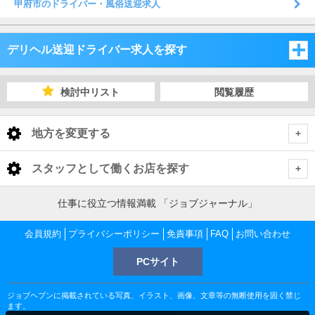
甲府市のドライバー・風俗送迎求人
デリヘル送迎ドライバー求人を探す
新潟県
検討中リスト
閲覧履歴
長野県
新潟県
地方を変更する
山梨県
長野県
新潟県 デリヘル送迎ドライバー
<
全国トップ
スタッフとして働くお店を探す
山梨県
下越
長野県 デリヘル送迎ドライバー
北海道 男性高収入
新潟県
仕事に役立つ情報満載 「ジョブジャーナル」
東北 男性高収入
長野・千曲・須坂・中野
山梨県 デリヘル送迎ドライバー
中越
下越 デリヘル送迎ドライバー
会員規約
新潟 男性高収入
プライバシーポリシー
免責事項
FAQ
お問い合わせ
長野県
南関東 男性高収入
新潟 男性高収入
PCサイト
甲府・昭和・甲斐
松本・塩尻・安曇野
上越
長野・千曲・須坂・中野 デリヘル送迎ドライバー
新潟市 デリヘル送迎ドライバー
中越 デリヘル送迎ドライバー
長野 男性高収入
甲信越 男性高収入
石川県
松本 男性高収入
ジョブヘブンに掲載されている写真、イラスト、画像、文章等の無断使用を固く禁じ
北関東 男性高収入
笛吹・一宮御坂
上田・佐久・東御・小諸・軽井沢
甲府・昭和・甲斐 デリヘル送迎ドライバー
長野市 デリヘル送迎ドライバー
松本・塩尻・安曇野 デリヘル送迎ドライバー
三条市 デリヘル送迎ドライバー
上越 デリヘル送迎ドライバー
石川 男性高収入
ます。
富山県