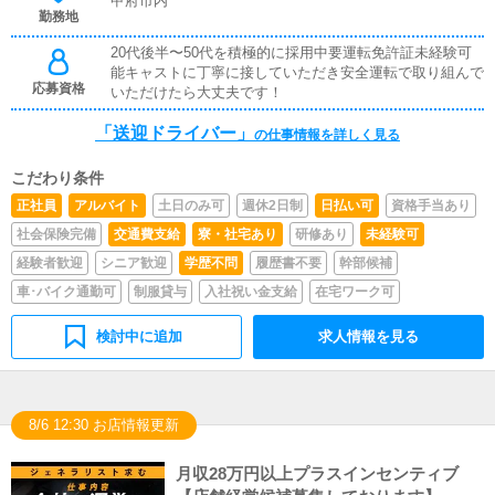
甲府市内
勤務地
20代後半〜50代を積極的に採用中要運転免許証未経験可
能キャストに丁寧に接していただき安全運転で取り組んで
応募資格
いただけたら大丈夫です！
「送迎ドライバー」
の仕事情報を詳しく見る
こだわり条件
正社員
アルバイト
土日のみ可
週休2日制
日払い可
資格手当あり
社会保険完備
交通費支給
寮・社宅あり
研修あり
未経験可
経験者歓迎
シニア歓迎
学歴不問
履歴書不要
幹部候補
車･バイク通勤可
制服貸与
入社祝い金支給
在宅ワーク可
検討中に追加
求人情報を見る
8/6 12:30 お店情報更新
月収28万円以上プラスインセンティブ