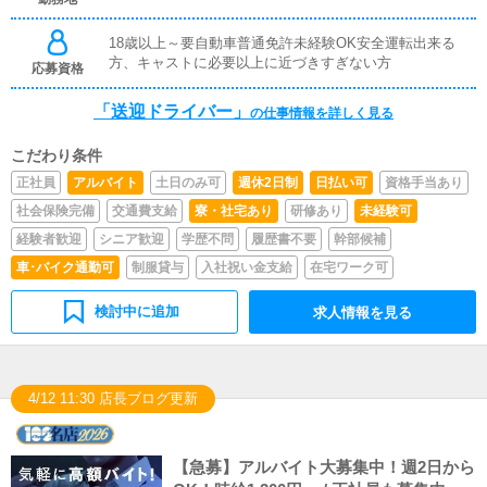
18歳以上～要自動車普通免許未経験OK安全運転出来る
方、キャストに必要以上に近づきすぎない方
応募資格
「送迎ドライバー」
の仕事情報を詳しく見る
こだわり条件
正社員
アルバイト
土日のみ可
週休2日制
日払い可
資格手当あり
社会保険完備
交通費支給
寮・社宅あり
研修あり
未経験可
経験者歓迎
シニア歓迎
学歴不問
履歴書不要
幹部候補
車･バイク通勤可
制服貸与
入社祝い金支給
在宅ワーク可
検討中に追加
求人情報を見る
4/12 11:30 店長ブログ更新
【急募】アルバイト大募集中！週2日から