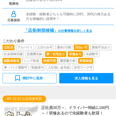
勤務地
未経験・経験者どちらも可能特に20代、30代の体力ある
方を積極的に採用中！
応募資格
「店長/幹部候補」
の仕事情報を詳しく見る
こだわり条件
正社員
アルバイト
土日のみ可
週休2日制
日払い可
資格手当あり
社会保険完備
交通費支給
寮・社宅あり
研修あり
未経験可
経験者歓迎
シニア歓迎
学歴不問
履歴書不要
幹部候補
車･バイク通勤可
制服貸与
入社祝い金支給
在宅ワーク可
検討中に追加
求人情報を見る
8/6 15:43 お店情報更新
正社員30万～、ドライバー時給1,100円
～！研修あるので未経験者も歓迎！