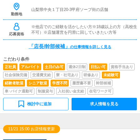
幹部候補を目指してください。
山梨県中央１丁目20-3甲府ソープ街の店舗
勤務地
※他店でのご経験を活かしたい方※18歳以上の方（高校生
不可）※店舗運営を円滑に回していきたい方等
応募資格
「店長/幹部候補」
の仕事情報を詳しく見る
こだわり条件
正社員
アルバイト
土日のみ可
週休2日制
日払い可
資格手当あり
社会保険完備
交通費支給
寮・社宅あり
研修あり
未経験可
経験者歓迎
シニア歓迎
学歴不問
履歴書不要
幹部候補
車･バイク通勤可
制服貸与
入社祝い金支給
在宅ワーク可
検討中に追加
求人情報を見る
11/21 15:00 お店情報更新