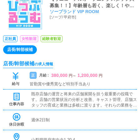
募集！！】年齢層も若く、楽しく！やる
ソープランド VIP ROOM
ときはやる！がモットーなため、ギスギ
[
ソープ
/
甲府市
]
スとした人間関係も一切なく、役職ポス
トも空いております！
正社員
女性歓迎
経験者歓迎
店長/幹部候補
店長/幹部候補
の求人情報
380,000
1,200,000
月給 :
正
円
～
円
給与
皆勤賞や優秀賞など特別手当あり
既存店舗の運営と将来の店舗展開を担う最重要の役職で
す。店舗の営業状況の分析と改善、キャスト管理、店舗ス
仕事内容
タッフの育成と業務は多岐に渡ります。それらの業務をこ
なしながら、様々な考えを持つスタッフをひとつにまと
め、目標を達成するために徹底的に努力していただきたい
週休2日制
と思います。
休日休暇
山梨県甲府市中央1-20-4