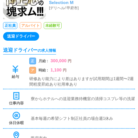
Selection M
[
デリヘル
/
甲府市
]
正社員
アルバイト
未経験可
送迎ドライバー
送迎ドライバー
の求人情報
300,000
月給 :
正
円
1,100
時給 :
ア
円
給与
研修あり能力により差はありますが試用期間は1週間〜2週
間程度昇給あり社用車あり
寮からホテルへの送迎業務待機室の清掃コスプレ等の洗濯
仕事内容
基本毎週の希望シフト制正社員の場合週1休み
休日休暇