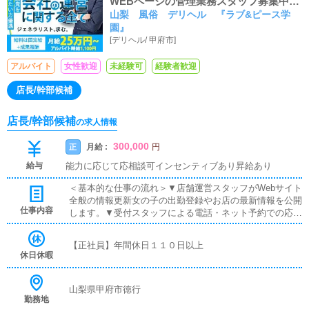
WEBページの管理業務スタッフ募集中で
山梨 風俗 デリヘル 『ラブ&ピース学
す！
園』
[
デリヘル
/
甲府市
]
アルバイト
女性歓迎
未経験可
経験者歓迎
店長/幹部候補
店長/幹部候補
の求人情報
300,000
月給 :
正
円
給与
能力に応じて応相談可インセンティブあり昇給あり
＜基本的な仕事の流れ＞▼店舗運営スタッフがWebサイト
全般の情報更新女の子の出勤登録やお店の最新情報を公開
仕事内容
します。▼受付スタッフによる電話・ネット予約での応対
お客様からの問い合わせやご予約を確認します。▼ドライ
バーによる自宅・ホテルへの送迎女の子をご指定の場所ま
【正社員】年間休日１１０日以上
で安全に送り届けて頂きます。▼寮・待機場の清掃女の子
休日休暇
が快適に過ごせる環境を用意する為に常に清潔に保つ清掃
をして頂きます。▼企画・打合せイベントの企画を行い、
デザイナーやフォトグラファーに発注依頼を行います。
山梨県甲府市徳行
勤務地