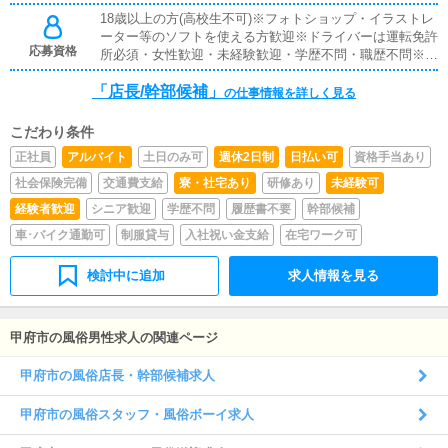
18歳以上の方(高校生不可)※フォトショップ・イラストレ
ーター等のソフトを使える方歓迎※ドライバーは運転免許
応募資格
所必須・女性歓迎・未経験歓迎・学歴不問・職歴不問※18
歳未満（高校生を含む）の応募はお断りします。
「店長/幹部候補」
の仕事情報を詳しく見る
こだわり条件
正社員
アルバイト
土日のみ可
週休2日制
日払い可
資格手当あり
社会保険完備
交通費支給
寮・社宅あり
研修あり
未経験可
経験者歓迎
シニア歓迎
学歴不問
履歴書不要
幹部候補
車･バイク通勤可
制服貸与
入社祝い金支給
在宅ワーク可
検討中に追加
求人情報を見る
甲府市の風俗男性求人の関連ページ
甲府市の風俗店長・幹部候補求人
甲府市の風俗スタッフ・風俗ボーイ求人