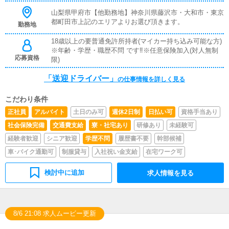
山梨県甲府市【他勤務地】神奈川県藤沢市・大和市・東京
都町田市上記のエリアよりお選び頂きます。
勤務地
18歳以上の要普通免許所持者(マイカー持ち込み可能な方)
※年齢・学歴・職歴不問 です‼※任意保険加入(対人無制
応募資格
限)
「送迎ドライバー」
の仕事情報を詳しく見る
こだわり条件
正社員
アルバイト
土日のみ可
週休2日制
日払い可
資格手当あり
社会保険完備
交通費支給
寮・社宅あり
研修あり
未経験可
経験者歓迎
シニア歓迎
学歴不問
履歴書不要
幹部候補
車･バイク通勤可
制服貸与
入社祝い金支給
在宅ワーク可
検討中に追加
求人情報を見る
8/6 21:08 求人ムービー更新