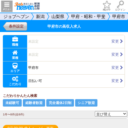
検討中
ログイン
ジョブヘブン
新潟
山梨県
甲府・昭和・甲斐
甲府市
条件設定
甲府市の高収入求人
変更
未設定
職種
変更
未設定
業種
変更
甲府市
エリア
変更
日払い可
こだわり
こだわりかんたん検索
未経験可
経験者歓迎
完全週休2日制
シニア歓迎
1件〜8件(全8件)