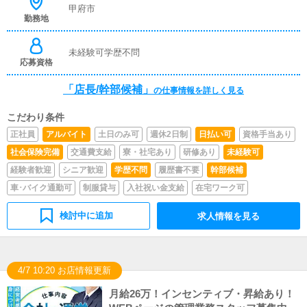
い、デザイナーやフォトグラファーに発注依頼を行いま
甲府市
勤務地
す。
未経験可学歴不問
応募資格
「店長/幹部候補」
の仕事情報を詳しく見る
こだわり条件
正社員
アルバイト
土日のみ可
週休2日制
日払い可
資格手当あり
社会保険完備
交通費支給
寮・社宅あり
研修あり
未経験可
経験者歓迎
シニア歓迎
学歴不問
履歴書不要
幹部候補
車･バイク通勤可
制服貸与
入社祝い金支給
在宅ワーク可
検討中に追加
求人情報を見る
4/7 10:20 お店情報更新
月給26万！インセンティブ・昇給あり！