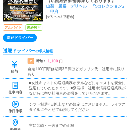
【店舗経営候補募集しております】
山梨 風俗 デリヘル 『Sコレクション』
甲府
[
デリヘル
/
甲府市
]
アルバイト
未経験可
送迎ドライバー
送迎ドライバー
の求人情報
1,100
時給 :
ア
円
自走1100円研修期間3日間ほどガソリン代 社用車に限り
給与
あり
■女性キャストの送迎業務ホテルなどにキャストを安全に
送迎していただきます。■寮清掃、社用車清掃送迎業務が
仕事内容
ない時は寮や社用車の清掃をしていただきます。
シフト制週○日以上などの規定はございません。ライフス
タイルに合わせて勤務してください
休日休暇
主に韮崎～一宮までの距離
勤務地