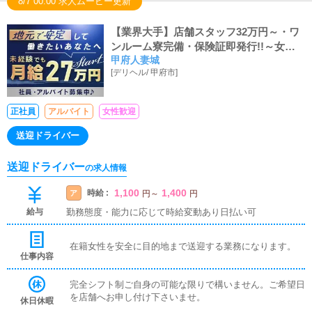
8/7 00:00 求人ムービー更新
【業界大手】店舗スタッフ32万円～・ワ
ンルーム寮完備・保険証即発行!!～女性
甲府人妻城
スタッフも大活躍中～～★
[
デリヘル
/
甲府市
]
正社員
アルバイト
女性歓迎
送迎ドライバー
送迎ドライバー
の求人情報
1,100
1,400
時給 :
ア
円
～
円
給与
勤務態度・能力に応じて時給変動あり日払い可
在籍女性を安全に目的地まで送迎する業務になります。
仕事内容
完全シフト制ご自身の可能な限りで構いません。ご希望日
を店舗へお申し付け下さいませ。
休日休暇