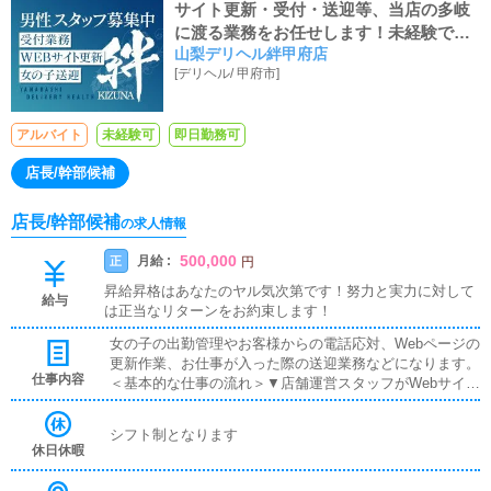
サイト更新・受付・送迎等、当店の多岐
に渡る業務をお任せします！未経験でも
山梨デリヘル絆甲府店
しっかりと教えます！
[
デリヘル
/
甲府市
]
アルバイト
未経験可
即日勤務可
店長/幹部候補
店長/幹部候補
の求人情報
500,000
月給 :
正
円
昇給昇格はあなたのヤル気次第です！努力と実力に対して
給与
は正当なリターンをお約束します！
女の子の出勤管理やお客様からの電話応対、Webページの
更新作業、お仕事が入った際の送迎業務などになります。
仕事内容
＜基本的な仕事の流れ＞▼店舗運営スタッフがWebサイト
全般の情報更新女の子の出勤登録やお店の最新情報を公開
します。▼電話・ネット予約での応対お客様からの問い合
シフト制となります
わせやご予約を確認します。▼自宅・ホテルへの送迎女の
休日休暇
子をご指定の場所まで安全に送り届けて頂きます。▼マネ
ージメント▼売上管理▼企画・打合せイベントの企画を行