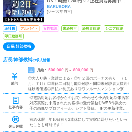
OK！時給1,200円～ / 正社員も募集中！
BARUBORA
月収30万～
[
ソープ
/
甲府市
]
正社員
アルバイト
女性歓迎
未経験可
経験者歓迎
シニア歓迎
即日勤務可
店長/幹部候補
店長/幹部候補
の求人情報
500,000
800,000
月給 :
正
円
～
円
◎大入り袋（業績による）◎年２回のボーナス有り （１
給与
月、７月）◎週休二日制可能◎経験不問◎未経験者大歓迎◎
経験者優遇◎日払い制度あり◎ワンルームマンション寮完
備・即入居可◎昇給昇格随時◎高額歩合＆手当◎車・バイ
◎電話対応お客様からのお問い合わせや予約対応◎来店客
ク通勤OK◎独立支援金支給◎残業代支給
対応実際に来店されたお客様の受付業務◎WEB作業女の
仕事内容
子の画像やプロフィール、シフト登録、HPの更新作業◎
女性キャストのマネジメント女の子の勤怠管理やスケジュ
ール確認◎その他清掃や備品管理等、店舗運営のサポート
有給休暇 年10日有り3連休にして実家に帰りたいといっ
業務受付業務がメインとなります。業務全般に慣れていた
たことも可能です！
休日休暇
だきましたら徐々にステップアップし、ゆくゆくは店長や