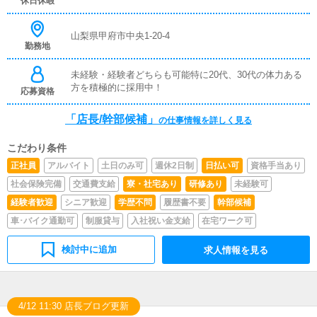
休日休暇
山梨県甲府市中央1-20-4
勤務地
未経験・経験者どちらも可能特に20代、30代の体力ある
方を積極的に採用中！
応募資格
「店長/幹部候補」
の仕事情報を詳しく見る
こだわり条件
正社員
アルバイト
土日のみ可
週休2日制
日払い可
資格手当あり
社会保険完備
交通費支給
寮・社宅あり
研修あり
未経験可
経験者歓迎
シニア歓迎
学歴不問
履歴書不要
幹部候補
車･バイク通勤可
制服貸与
入社祝い金支給
在宅ワーク可
検討中に追加
求人情報を見る
4/12 11:30 店長ブログ更新