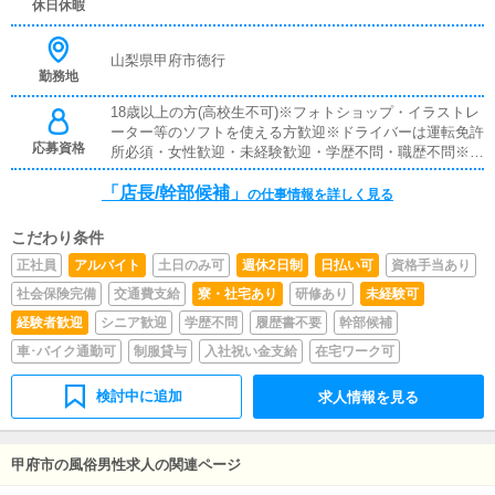
休日休暇
が快適に過ごせる環境を用意する為に常に清潔に保つ清掃
をして頂きます。▼企画・打合せイベントの企画を行い、
デザイナーやフォトグラファーに発注依頼を行います。
山梨県甲府市徳行
勤務地
18歳以上の方(高校生不可)※フォトショップ・イラストレ
ーター等のソフトを使える方歓迎※ドライバーは運転免許
応募資格
所必須・女性歓迎・未経験歓迎・学歴不問・職歴不問※18
歳未満（高校生を含む）の応募はお断りします。
「店長/幹部候補」
の仕事情報を詳しく見る
こだわり条件
正社員
アルバイト
土日のみ可
週休2日制
日払い可
資格手当あり
社会保険完備
交通費支給
寮・社宅あり
研修あり
未経験可
経験者歓迎
シニア歓迎
学歴不問
履歴書不要
幹部候補
車･バイク通勤可
制服貸与
入社祝い金支給
在宅ワーク可
検討中に追加
求人情報を見る
甲府市の風俗男性求人の関連ページ