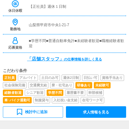
覚えていただきますので、未経験の方でも安心して働けま
【正社員】週休１日制
す。■企画の立案店舗イベントや店舗運営など様々な企画
休日休暇
を提案していただきます。【新規のお客様の増加】【お客
様のリピート率の向上】【キャストの方の入店数の増加】
など、売上UPに繋がる施策の提案を行っていただきま
山梨県甲府市中央1-21-7
勤務地
す。■キャスト管理お店で働いていただいているキャスト
の方が稼げるようにインターネットを使ったPR（写メ日
記）などの使い方などのアドバイスを行っていただきま
■学歴不問■普通自動車免許■未経験者歓迎■職種経験者歓
す。■PC更新業務ヘブンネットなど、ポータルサイト等の
迎
応募資格
店舗情報更新作業を行っていただきます。キャストの出勤
情報やイベント、求人ブログの作成となります。基本的に
「店舗スタッフ」
の仕事情報を詳しく見る
はボタンを押すだけや、ブログの更新時に簡単に文字が入
力出来れば問題ありません。PCが苦手な人でも簡単にで
こだわり条件
きます。■清掃・備品管理お客様やキャストの方に快適に
お過ごしいただくため、店内の清掃や備品の管理・補充を
正社員
アルバイト
土日のみ可
週休2日制
日払い可
資格手当あり
行っていただきます。仕事内容については、先輩スタッフ
社会保険完備
交通費支給
寮・社宅あり
研修あり
未経験可
が丁寧にお仕事をお教えしますので未経験者でもお気軽に
ご連絡ください！！※あなたの頑張りによって、昇給・賞
経験者歓迎
シニア歓迎
学歴不問
履歴書不要
幹部候補
与もあります。
車･バイク通勤可
制服貸与
入社祝い金支給
在宅ワーク可
検討中に追加
求人情報を見る