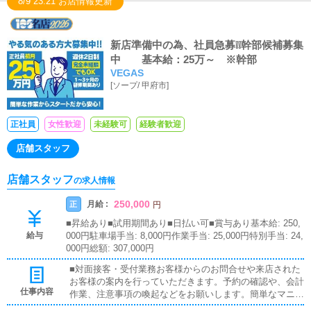
8/9 23:21 お店情報更新
新店準備中の為、社員急募❕❕幹部候補募集
中 基本給：25万～ ※幹部
VEGAS
[
ソープ
/
甲府市
]
正社員
女性歓迎
未経験可
経験者歓迎
店舗スタッフ
店舗スタッフ
の求人情報
250,000
月給 :
正
円
■昇給あり■試用期間あり■日払い可■賞与あり基本給: 250,
給与
000円駐車場手当: 8,000円作業手当: 25,000円特別手当: 24,
000円総額: 307,000円
■対面接客・受付業務お客様からのお問合せや来店された
お客様の案内を行っていただきます。予約の確認や、会計
仕事内容
作業、注意事項の喚起などをお願いします。簡単なマニュ
アルや、先輩スタッフに付いて業務内容を見ながら徐々に