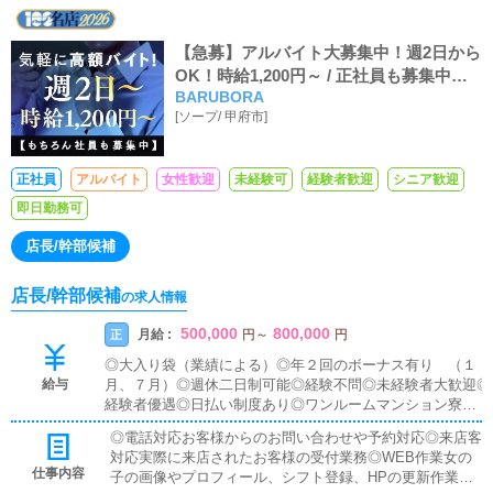
【急募】アルバイト大募集中！週2日から
OK！時給1,200円～ / 正社員も募集中！
BARUBORA
月収30万～
[
ソープ
/
甲府市
]
正社員
アルバイト
女性歓迎
未経験可
経験者歓迎
シニア歓迎
即日勤務可
店長/幹部候補
店長/幹部候補
の求人情報
500,000
800,000
月給 :
正
円
～
円
◎大入り袋（業績による）◎年２回のボーナス有り （１
給与
月、７月）◎週休二日制可能◎経験不問◎未経験者大歓迎◎
経験者優遇◎日払い制度あり◎ワンルームマンション寮完
備・即入居可◎昇給昇格随時◎高額歩合＆手当◎車・バイ
◎電話対応お客様からのお問い合わせや予約対応◎来店客
ク通勤OK◎独立支援金支給◎残業代支給
対応実際に来店されたお客様の受付業務◎WEB作業女の
仕事内容
子の画像やプロフィール、シフト登録、HPの更新作業◎