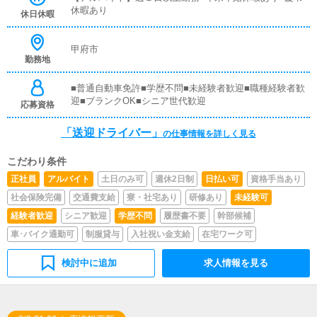
イバーと同乗して行動し、業務の流れを覚えていただきま
休暇あり
休日休暇
すので、未経験の方でも安心して働けます。ガソリン代・
高速代は支給します。■清掃業務送迎業務の空き時間に、
事務所や待機室の清掃を行っていただきます。キャストの
甲府市
勤務地
送迎に使うお車の清掃もお願いします。
■普通自動車免許■学歴不問■未経験者歓迎■職種経験者歓
迎■ブランクOK■シニア世代歓迎
応募資格
「送迎ドライバー」
の仕事情報を詳しく見る
こだわり条件
正社員
アルバイト
土日のみ可
週休2日制
日払い可
資格手当あり
社会保険完備
交通費支給
寮・社宅あり
研修あり
未経験可
経験者歓迎
シニア歓迎
学歴不問
履歴書不要
幹部候補
車･バイク通勤可
制服貸与
入社祝い金支給
在宅ワーク可
検討中に追加
求人情報を見る