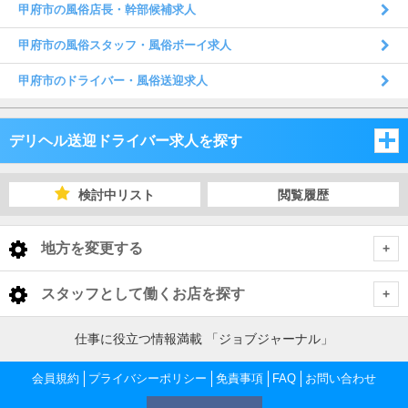
甲府市の風俗店長・幹部候補求人
甲府市の風俗スタッフ・風俗ボーイ求人
甲府市のドライバー・風俗送迎求人
デリヘル送迎ドライバー求人を探す
新潟県
検討中リスト
閲覧履歴
長野県
新潟県
地方を変更する
山梨県
長野県
新潟県 デリヘル送迎ドライバー
<
全国トップ
スタッフとして働くお店を探す
山梨県
下越
長野県 デリヘル送迎ドライバー
北海道 男性高収入
新潟県
仕事に役立つ情報満載 「ジョブジャーナル」
東北 男性高収入
長野・千曲・須坂・中野
山梨県 デリヘル送迎ドライバー
中越
下越 デリヘル送迎ドライバー
会員規約
新潟 男性高収入
プライバシーポリシー
免責事項
FAQ
お問い合わせ
長野県
南関東 男性高収入