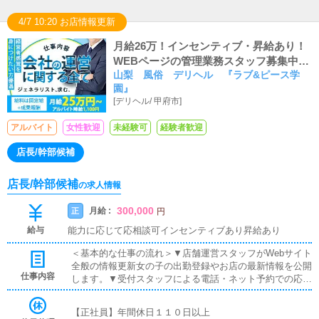
4/7 10:20 お店情報更新
月給26万！インセンティブ・昇給あり！
WEBページの管理業務スタッフ募集中で
山梨 風俗 デリヘル 『ラブ&ピース学
す！
園』
[
デリヘル
/
甲府市
]
アルバイト
女性歓迎
未経験可
経験者歓迎
店長/幹部候補
店長/幹部候補
の求人情報
300,000
月給 :
正
円
給与
能力に応じて応相談可インセンティブあり昇給あり
＜基本的な仕事の流れ＞▼店舗運営スタッフがWebサイト
全般の情報更新女の子の出勤登録やお店の最新情報を公開
仕事内容
します。▼受付スタッフによる電話・ネット予約での応対
お客様からの問い合わせやご予約を確認します。▼ドライ
バーによる自宅・ホテルへの送迎女の子をご指定の場所ま
【正社員】年間休日１１０日以上
で安全に送り届けて頂きます。▼寮・待機場の清掃女の子