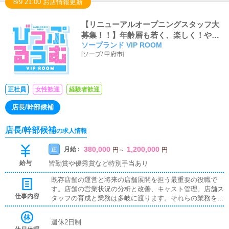
8/9 21:00 お店情報更新
【リニューアルオープニングスタッフ大
募集！！】年齢層も若く、楽しく！やる
ソープランド VIP ROOM
ときはやる！がモットーなため、ギスギ
[
ソープ
/
甲府市
]
スとした人間関係も一切なく、役職ポス
トも空いております！
正社員
女性歓迎
経験者歓迎
店長/幹部候補
店長/幹部候補
の求人情報
380,000
1,200,000
月給 :
正
円
～
円
給与
皆勤賞や優秀賞など特別手当あり
既存店舗の運営と将来の店舗展開を担う最重要の役職で
す。店舗の営業状況の分析と改善、キャスト管理、店舗ス
仕事内容
タッフの育成と業務は多岐に渡ります。それらの業務をこ
なしながら、様々な考えを持つスタッフをひとつにまと
め、目標を達成するために徹底的に努力していただきたい
週休2日制
と思います。