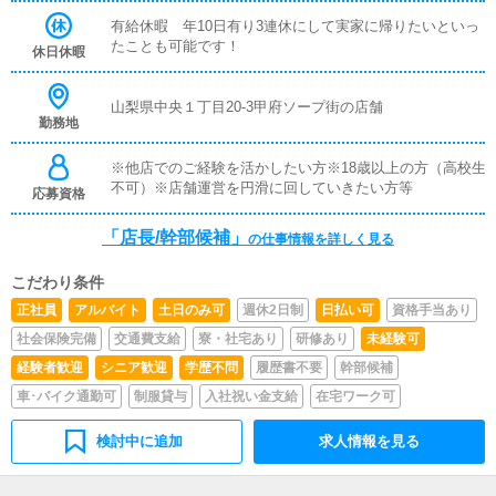
女性キャストのマネジメント女の子の勤怠管理やスケジュ
ール確認◎その他清掃や備品管理等、店舗運営のサポート
有給休暇 年10日有り3連休にして実家に帰りたいといっ
業務受付業務がメインとなります。業務全般に慣れていた
たことも可能です！
休日休暇
だきましたら徐々にステップアップし、ゆくゆくは店長や
幹部候補を目指してください。
山梨県中央１丁目20-3甲府ソープ街の店舗
勤務地
※他店でのご経験を活かしたい方※18歳以上の方（高校生
不可）※店舗運営を円滑に回していきたい方等
応募資格
「店長/幹部候補」
の仕事情報を詳しく見る
こだわり条件
正社員
アルバイト
土日のみ可
週休2日制
日払い可
資格手当あり
社会保険完備
交通費支給
寮・社宅あり
研修あり
未経験可
経験者歓迎
シニア歓迎
学歴不問
履歴書不要
幹部候補
車･バイク通勤可
制服貸与
入社祝い金支給
在宅ワーク可
検討中に追加
求人情報を見る