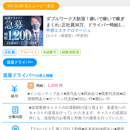
8/9 21:08 求人ムービー更新
ダブルワーク大歓迎！稼いで稼いで稼ぎ
まくれ♪正社員36万、ドライバー時給120
甲府エステアロマージュ
0円～、社保完備
[
エステ（派遣型）
/
甲府市
]
正社員
アルバイト
未経験可
経験者歓迎
送迎ドライバー
送迎ドライバー
の求人情報
1,200
時給 :
ア
円
■インセンティブあり■賞与あり■昇給あり■残業代支給■試
給与
用期間あり■ガソリン代支給■日払い可■週払い可
■送迎業務キャストの出退勤時の送り迎えや、派遣先への
キャストの送迎を行っていただきます。キャストの送迎以
仕事内容
外にも、送迎先のお客様と対面での接客を行っていただき
ます。お客様のご案内時に、システムの説明や料金の受け
取り等、対面での簡単な接客になります。最初は先輩ドラ
【アルバイト】週１日以上勤務■年末年始休暇あり■慶弔