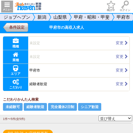
検討中
ログイン
ジョブヘブン
新潟
山梨県
甲府・昭和・甲斐
甲府市
条件設定
甲府市の高収入求人
変更
未設定
職種
変更
未設定
業種
変更
甲府市
エリア
変更
経験者歓迎
こだわり
こだわりかんたん検索
未経験可
経験者歓迎
完全週休2日制
シニア歓迎
1件〜5件(全5件)