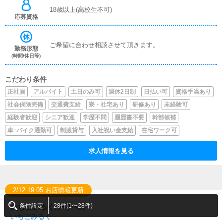
18歳以上(高校生不可)
応募資格
ご希望に合わせ相談させて頂きます。
勤務形態
(時間/休日等)
こだわり条件
正社員
アルバイト
土日のみ可
週休2日制
日払い可
資格手当あり
社会保険完備
交通費支給
寮・社宅あり
研修あり
未経験可
経験者歓迎
シニア歓迎
学歴不問
履歴書不要
幹部候補
車･バイク通勤可
制服貸与
入社祝い金支給
在宅ワーク可
求人情報を見る
2/12 19:05 お店情報更新
条件設定
28件(1〜28件)
いちごみるく/デリヘル
いちごみるく