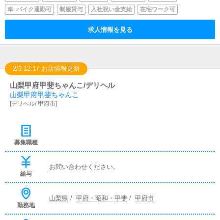
車･バイク通勤可
制服貸与
入社祝い金支給
在宅ワーク可
求人情報を見る
2/3 12:17 お店情報更新
山梨甲府甲斐ちゃんこ/デリヘル
山梨甲府甲斐ちゃんこ
[
デリヘル
/
甲府市
]
募集職種
お問い合わせください。
給与
山梨県
/
甲府・昭和・甲斐
/
甲府市
勤務地