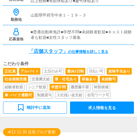
以上勤務■有給休暇あり■慶弔休暇あり
を提案していただきます。【新規のお客様の増加】【お客
様のリピート率の向上】【キャストの方の入店数の増加】
など、売上UPに繋がる施策の提案を行っていただきま
山梨県甲府市中央１－１９－３
す。■キャスト管理お店で働いていただいているキャスト
勤務地
の方が稼げるようにインターネットを使ったPR（写メ日
記）などの使い方などのアドバイスを行っていただきま
■普通自動車免許■学歴不問■未経験者歓迎■キャスト経験
す。■PC更新業務ヘブンネットなど、ポータルサイト等の
者も歓迎■女性スタッフ募集
応募資格
店舗情報更新作業を行っていただきます。キャストの出勤
情報やイベント、求人ブログの作成となります。基本的に
「店舗スタッフ」
の仕事情報を詳しく見る
はボタンを押すだけや、ブログの更新時に簡単に文字が入
力出来れば問題ありません。PCが苦手な人でも簡単にで
きます。■清掃・備品管理お客様やキャストの方に快適に
こだわり条件
お過ごしいただくため、店内の清掃や備品の管理・補充を
正社員
アルバイト
土日のみ可
週休2日制
日払い可
資格手当あり
行っていただきます。
社会保険完備
交通費支給
寮・社宅あり
研修あり
未経験可
経験者歓迎
シニア歓迎
学歴不問
履歴書不要
幹部候補
車･バイク通勤可
制服貸与
入社祝い金支給
在宅ワーク可
検討中に追加
求人情報を見る
4/12 11:30 店長ブログ更新