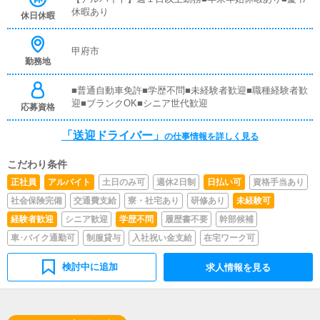
イバーと同乗して行動し、業務の流れを覚えていただきま
休暇あり
休日休暇
すので、未経験の方でも安心して働けます。ガソリン代・
高速代は支給します。■清掃業務送迎業務の空き時間に、
事務所や待機室の清掃を行っていただきます。キャストの
甲府市
勤務地
送迎に使うお車の清掃もお願いします。
■普通自動車免許■学歴不問■未経験者歓迎■職種経験者歓
迎■ブランクOK■シニア世代歓迎
応募資格
「送迎ドライバー」
の仕事情報を詳しく見る
こだわり条件
正社員
アルバイト
土日のみ可
週休2日制
日払い可
資格手当あり
社会保険完備
交通費支給
寮・社宅あり
研修あり
未経験可
経験者歓迎
シニア歓迎
学歴不問
履歴書不要
幹部候補
車･バイク通勤可
制服貸与
入社祝い金支給
在宅ワーク可
検討中に追加
求人情報を見る