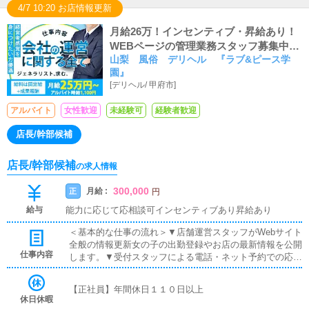
4/7 10:20 お店情報更新
月給26万！インセンティブ・昇給あり！
WEBページの管理業務スタッフ募集中で
山梨 風俗 デリヘル 『ラブ&ピース学
す！
園』
[
デリヘル
/
甲府市
]
アルバイト
女性歓迎
未経験可
経験者歓迎
店長/幹部候補
店長/幹部候補
の求人情報
300,000
月給 :
正
円
給与
能力に応じて応相談可インセンティブあり昇給あり
＜基本的な仕事の流れ＞▼店舗運営スタッフがWebサイト
全般の情報更新女の子の出勤登録やお店の最新情報を公開
仕事内容
します。▼受付スタッフによる電話・ネット予約での応対
お客様からの問い合わせやご予約を確認します。▼ドライ
バーによる自宅・ホテルへの送迎女の子をご指定の場所ま
【正社員】年間休日１１０日以上
で安全に送り届けて頂きます。▼寮・待機場の清掃女の子
休日休暇
が快適に過ごせる環境を用意する為に常に清潔に保つ清掃