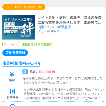
11/21 15:00 お店情報更新
サイト更新・受付・送迎等、当店の多岐
に渡る業務をお任せします！未経験でも
山梨デリヘル絆甲府店
しっかりと教えます！
[
デリヘル
/
甲府市
]
アルバイト
未経験可
即日勤務可
店長/幹部候補
店長/幹部候補
の求人情報
500,000
月給 :
正
円
昇給昇格はあなたのヤル気次第です！努力と実力に対して
給与
は正当なリターンをお約束します！
女の子の出勤管理やお客様からの電話応対、Webページの
更新作業、お仕事が入った際の送迎業務などになります。
仕事内容
＜基本的な仕事の流れ＞▼店舗運営スタッフがWebサイト
全般の情報更新女の子の出勤登録やお店の最新情報を公開