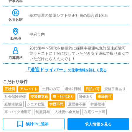
仕事内容
基本毎週の希望シフト制正社員の場合週1休み
休日休暇
甲府市内
勤務地
20代後半〜50代を積極的に採用中要運転免許証未経験可
能キャストに丁寧に接していただき安全運転で取り組んで
応募資格
いただけたら大丈夫です！
「送迎ドライバー」
の仕事情報を詳しく見る
こだわり条件
正社員
アルバイト
土日のみ可
週休2日制
日払い可
資格手当あり
社会保険完備
交通費支給
寮・社宅あり
研修あり
未経験可
経験者歓迎
シニア歓迎
学歴不問
履歴書不要
幹部候補
車･バイク通勤可
制服貸与
入社祝い金支給
在宅ワーク可
検討中に追加
求人情報を見る