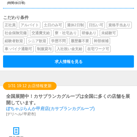
(時間/休日等)
こだわり条件
正社員
アルバイト
土日のみ可
週休2日制
日払い可
資格手当あり
社会保険完備
交通費支給
寮・社宅あり
研修あり
未経験可
経験者歓迎
シニア歓迎
学歴不問
履歴書不要
幹部候補
車･バイク通勤可
制服貸与
入社祝い金支給
在宅ワーク可
求人情報を見る
1/31 19:12 お店情報更新
全国展開中！カサブランカグループは全国に多くの店舗を展
開しています。
ぽちゃぶらんか甲府店(カサブランカグループ)
[
デリヘル
/
甲府市
]