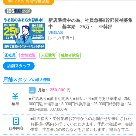
8/8 23:29 お店情報更新
新店準備中の為、社員急募❕❕幹部候補募集
中 基本給：25万～ ※幹部
VEGAS
[
ソープ
/
甲府市
]
正社員
女性歓迎
未経験可
経験者歓迎
店舗スタッフ
店舗スタッフ
の求人情報
250,000
月給 :
正
円
■昇給あり■試用期間あり■日払い可■賞与あり基本給: 250,
給与
000円駐車場手当: 8,000円作業手当: 25,000円特別手当: 24,
000円総額: 307,000円
■対面接客・受付業務お客様からのお問合せや来店された
お客様の案内を行っていただきます。予約の確認や、会計
仕事内容
作業、注意事項の喚起などをお願いします。簡単なマニュ
アルや、先輩スタッフに付いて業務内容を見ながら徐々に