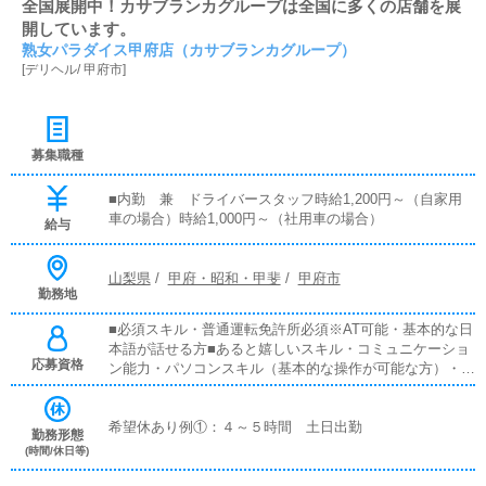
全国展開中！カサブランカグループは全国に多くの店舗を展
開しています。
熟女パラダイス甲府店（カサブランカグループ）
[
デリヘル
/
甲府市
]
募集職種
■内勤 兼 ドライバースタッフ時給1,200円～（自家用
車の場合）時給1,000円～（社用車の場合）
給与
山梨県
/
甲府・昭和・甲斐
/
甲府市
勤務地
■必須スキル・普通運転免許所必須※AT可能・基本的な日
本語が話せる方■あると嬉しいスキル・コミュニケーショ
応募資格
ン能力・パソコンスキル（基本的な操作が可能な方）・文
章を書く能力・笑顔がしっかりと作れる方※声のトーンな
ど
希望休あり例①：４～５時間 土日出勤
勤務形態
(時間/休日等)