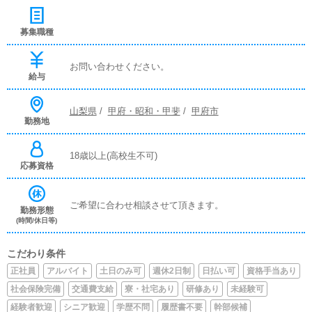
募集職種
お問い合わせください。
給与
山梨県
/
甲府・昭和・甲斐
/
甲府市
勤務地
18歳以上(高校生不可)
応募資格
ご希望に合わせ相談させて頂きます。
勤務形態
(時間/休日等)
こだわり条件
正社員
アルバイト
土日のみ可
週休2日制
日払い可
資格手当あり
社会保険完備
交通費支給
寮・社宅あり
研修あり
未経験可
経験者歓迎
シニア歓迎
学歴不問
履歴書不要
幹部候補