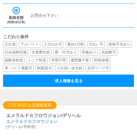
お問合せ下さい
勤務形態
(時間/休日等)
こだわり条件
正社員
アルバイト
土日のみ可
週休2日制
日払い可
資格手当あり
社会保険完備
交通費支給
寮・社宅あり
研修あり
未経験可
経験者歓迎
シニア歓迎
学歴不問
履歴書不要
幹部候補
車･バイク通勤可
制服貸与
入社祝い金支給
在宅ワーク可
求人情報を見る
12/1 14:33 お店情報更新
エメラルド☆フロウジョン/デリヘル
エメラルド☆フロウジョン
[
デリヘル
/
甲府市
]