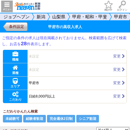
検討中
ログイン
ジョブヘブン
新潟
山梨県
甲府・昭和・甲斐
甲府市
条件設定
甲府市の高収入求人
ご指定の条件の求人は現在掲載されておりません。検索範囲を広げて検索
28
し、お店を
件表示します。
変更
未設定
職種
変更
未設定
業種
変更
甲府市
エリア
変更
日給8,000円以上
こだわり
こだわりかんたん検索
未経験可
経験者歓迎
完全週休2日制
シニア歓迎