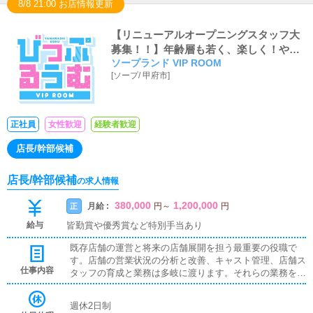
8/8 21:00 お店情報更新
【リニューアルオープニングスタッフ大
募集！！】年齢層も若く、楽しく！やる
ソープランド VIP ROOM
ときはやる！がモットーなため、ギスギ
[
ソープ
/
甲府市
]
スとした人間関係も一切なく、役職ポス
トも空いております！
正社員
女性歓迎
経験者歓迎
店長/幹部候補
店長/幹部候補
の求人情報
380,000
1,200,000
月給 :
正
円
～
円
給与
皆勤賞や優秀賞など特別手当あり
既存店舗の運営と将来の店舗展開を担う最重要の役職で
す。店舗の営業状況の分析と改善、キャスト管理、店舗ス
仕事内容
タッフの育成と業務は多岐に渡ります。それらの業務をこ
なしながら、様々な考えを持つスタッフをひとつにまと
め、目標を達成するために徹底的に努力していただきたい
週休2日制
と思います。