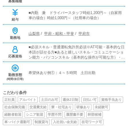
募集職種
■内勤 兼 ドライバースタッフ時給1,200円～（自家用
車の場合）時給1,000円～（社用車の場合）
給与
山梨県
/
甲府・昭和・甲斐
/
甲府市
勤務地
■必須スキル・普通運転免許所必須※AT可能・基本的な日
本語が話せる方■あると嬉しいスキル・コミュニケーショ
応募資格
ン能力・パソコンスキル（基本的な操作が可能な方）・文
章を書く能力・笑顔がしっかりと作れる方※声のトーンな
ど
希望休あり例①：４～５時間 土日出勤
勤務形態
(時間/休日等)
こだわり条件
正社員
アルバイト
土日のみ可
週休2日制
日払い可
資格手当あり
社会保険完備
交通費支給
寮・社宅あり
研修あり
未経験可
経験者歓迎
シニア歓迎
学歴不問
履歴書不要
幹部候補
車･バイク通勤可
制服貸与
入社祝い金支給
在宅ワーク可