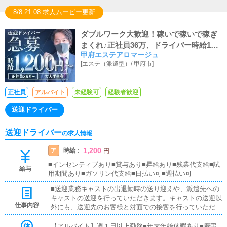
8/8 21:08 求人ムービー更新
ダブルワーク大歓迎！稼いで稼いで稼ぎ
まくれ♪正社員36万、ドライバー時給120
甲府エステアロマージュ
0円～、社保完備
[
エステ（派遣型）
/
甲府市
]
正社員
アルバイト
未経験可
経験者歓迎
送迎ドライバー
送迎ドライバー
の求人情報
1,200
時給 :
ア
円
■インセンティブあり■賞与あり■昇給あり■残業代支給■試
給与
用期間あり■ガソリン代支給■日払い可■週払い可
■送迎業務キャストの出退勤時の送り迎えや、派遣先への
キャストの送迎を行っていただきます。キャストの送迎以
仕事内容
外にも、送迎先のお客様と対面での接客を行っていただき
ます。お客様のご案内時に、システムの説明や料金の受け
取り等、対面での簡単な接客になります。最初は先輩ドラ
【アルバイト】週１日以上勤務■年末年始休暇あり■慶弔