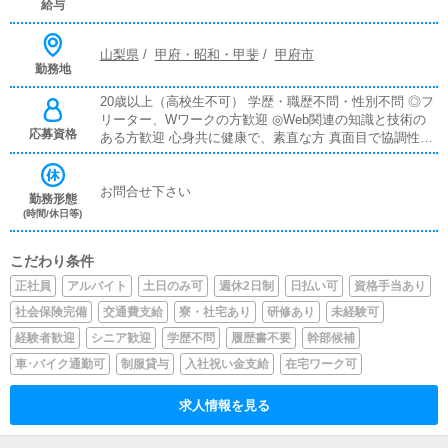
給与
山梨県
/
甲府・昭和・甲斐
/
甲府市
勤務地
20歳以上（高校生不可） 学歴・職歴不問・性別不問 ◎フ
リーター、Wワークの方歓迎 ◎Web関連の知識と技術の
応募資格
ある方歓迎 心身共に健康で、素直な方 真面目で協調性の
ある方
お問合せ下さい
勤務形態
(時間/休日等)
こだわり条件
正社員
アルバイト
土日のみ可
週休2日制
日払い可
資格手当あり
社会保険完備
交通費支給
寮・社宅あり
研修あり
未経験可
経験者歓迎
シニア歓迎
学歴不問
履歴書不要
幹部候補
車･バイク通勤可
制服貸与
入社祝い金支給
在宅ワーク可
求人情報を見る