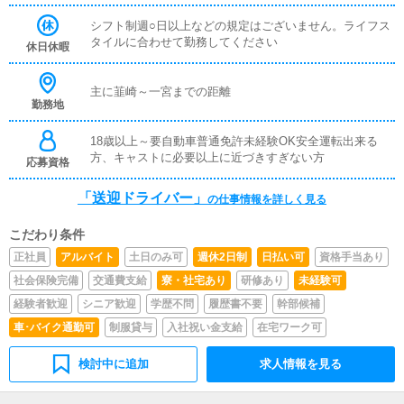
シフト制週○日以上などの規定はございません。ライフス
タイルに合わせて勤務してください
休日休暇
主に韮崎～一宮までの距離
勤務地
18歳以上～要自動車普通免許未経験OK安全運転出来る
方、キャストに必要以上に近づきすぎない方
応募資格
「送迎ドライバー」
の仕事情報を詳しく見る
こだわり条件
正社員
アルバイト
土日のみ可
週休2日制
日払い可
資格手当あり
社会保険完備
交通費支給
寮・社宅あり
研修あり
未経験可
経験者歓迎
シニア歓迎
学歴不問
履歴書不要
幹部候補
車･バイク通勤可
制服貸与
入社祝い金支給
在宅ワーク可
検討中に追加
求人情報を見る