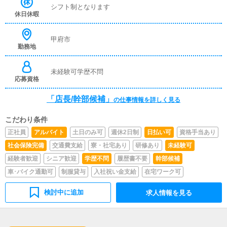
します。▼電話・ネット予約での応対お客様からの問い合
シフト制となります
わせやご予約を確認します。▼自宅・ホテルへの送迎女の
休日休暇
子をご指定の場所まで安全に送り届けて頂きます。▼マネ
ージメント▼売上管理▼企画・打合せイベントの企画を行
い、デザイナーやフォトグラファーに発注依頼を行いま
甲府市
勤務地
す。
未経験可学歴不問
応募資格
「店長/幹部候補」
の仕事情報を詳しく見る
こだわり条件
正社員
アルバイト
土日のみ可
週休2日制
日払い可
資格手当あり
社会保険完備
交通費支給
寮・社宅あり
研修あり
未経験可
経験者歓迎
シニア歓迎
学歴不問
履歴書不要
幹部候補
車･バイク通勤可
制服貸与
入社祝い金支給
在宅ワーク可
検討中に追加
求人情報を見る