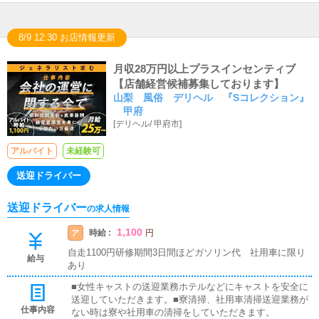
8/9 12:30 お店情報更新
月収28万円以上プラスインセンティブ
【店舗経営候補募集しております】
山梨 風俗 デリヘル 『Sコレクション』
甲府
[
デリヘル
/
甲府市
]
アルバイト
未経験可
送迎ドライバー
送迎ドライバー
の求人情報
1,100
時給 :
ア
円
自走1100円研修期間3日間ほどガソリン代 社用車に限り
給与
あり
■女性キャストの送迎業務ホテルなどにキャストを安全に
送迎していただきます。■寮清掃、社用車清掃送迎業務が
仕事内容
ない時は寮や社用車の清掃をしていただきます。