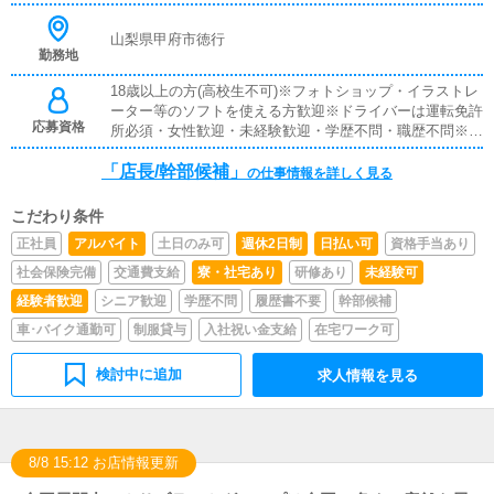
をして頂きます。▼企画・打合せイベントの企画を行い、
デザイナーやフォトグラファーに発注依頼を行います。
山梨県甲府市徳行
勤務地
18歳以上の方(高校生不可)※フォトショップ・イラストレ
ーター等のソフトを使える方歓迎※ドライバーは運転免許
応募資格
所必須・女性歓迎・未経験歓迎・学歴不問・職歴不問※18
歳未満（高校生を含む）の応募はお断りします。
「店長/幹部候補」
の仕事情報を詳しく見る
こだわり条件
正社員
アルバイト
土日のみ可
週休2日制
日払い可
資格手当あり
社会保険完備
交通費支給
寮・社宅あり
研修あり
未経験可
経験者歓迎
シニア歓迎
学歴不問
履歴書不要
幹部候補
車･バイク通勤可
制服貸与
入社祝い金支給
在宅ワーク可
検討中に追加
求人情報を見る
8/8 15:12 お店情報更新