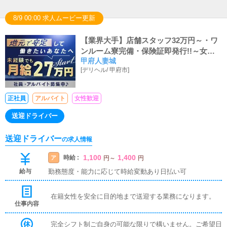
8/9 00:00 求人ムービー更新
【業界大手】店舗スタッフ32万円～・ワ
ンルーム寮完備・保険証即発行!!～女性
甲府人妻城
スタッフも大活躍中～～★
[
デリヘル
/
甲府市
]
正社員
アルバイト
女性歓迎
送迎ドライバー
送迎ドライバー
の求人情報
1,100
1,400
時給 :
ア
円
～
円
給与
勤務態度・能力に応じて時給変動あり日払い可
在籍女性を安全に目的地まで送迎する業務になります。
仕事内容
完全シフト制ご自身の可能な限りで構いません。ご希望日