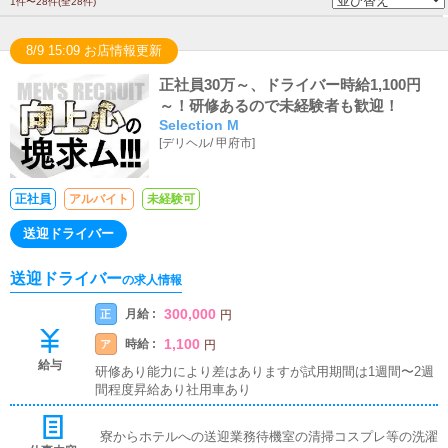
1件〜28件(全28件)
8/9 15:09 お店情報更新
正社員30万～、ドライバー時給1,100円
～！研修あるので未経験者も歓迎！
Selection M
[
デリヘル
/
甲府市
]
正社員
アルバイト
未経験可
送迎ドライバー
送迎ドライバー
の求人情報
300,000
月給 :
正
円
1,100
時給 :
ア
円
給与
研修あり能力により差はありますが試用期間は1週間〜2週
間程度昇給あり社用車あり
寮からホテルへの送迎業務待機室の清掃コスプレ等の洗濯