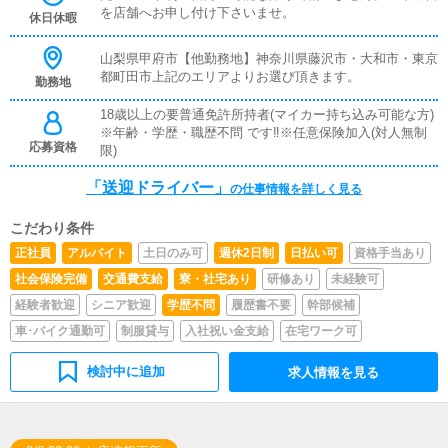
を店舗へお申し付け下さいませ。
休日休暇
山梨県甲府市【他勤務地】神奈川県藤沢市・大和市・東京
都町田市上記のエリアよりお選び頂きます。
勤務地
18歳以上の要普通免許所持者(マイカー持ち込み可能な方)
※年齢・学歴・職歴不問 です‼※任意保険加入(対人無制
応募資格
限)
「送迎ドライバー」
の仕事情報を詳しく見る
こだわり条件
正社員
アルバイト
土日のみ可
週休2日制
日払い可
資格手当あり
社会保険完備
交通費支給
寮・社宅あり
研修あり
未経験可
経験者歓迎
シニア歓迎
学歴不問
履歴書不要
幹部候補
車･バイク通勤可
制服貸与
入社祝い金支給
在宅ワーク可
検討中に追加
求人情報を見る