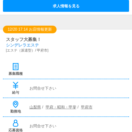
求人情報を見る
12/20 17:14 お店情報更新
スタッフ大募集！
シンデレラエステ
[
エステ（派遣型）
/
甲府市
]
募集職種
お問合せ下さい
給与
山梨県
/
甲府・昭和・甲斐
/
甲府市
勤務地
お問合せ下さい
応募資格