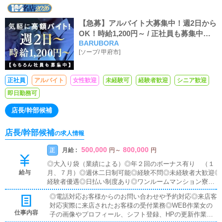
【急募】アルバイト大募集中！週2日から
OK！時給1,200円～ / 正社員も募集中！
BARUBORA
月収30万～
[
ソープ
/
甲府市
]
正社員
アルバイト
女性歓迎
未経験可
経験者歓迎
シニア歓迎
即日勤務可
店長/幹部候補
店長/幹部候補
の求人情報
500,000
800,000
月給 :
正
円
～
円
◎大入り袋（業績による）◎年２回のボーナス有り （１
給与
月、７月）◎週休二日制可能◎経験不問◎未経験者大歓迎◎
経験者優遇◎日払い制度あり◎ワンルームマンション寮完
備・即入居可◎昇給昇格随時◎高額歩合＆手当◎車・バイ
◎電話対応お客様からのお問い合わせや予約対応◎来店客
ク通勤OK◎独立支援金支給◎残業代支給
対応実際に来店されたお客様の受付業務◎WEB作業女の
仕事内容
子の画像やプロフィール、シフト登録、HPの更新作業◎