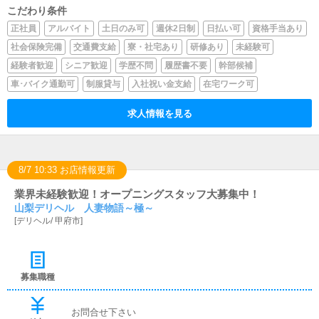
こだわり条件
正社員
アルバイト
土日のみ可
週休2日制
日払い可
資格手当あり
社会保険完備
交通費支給
寮・社宅あり
研修あり
未経験可
経験者歓迎
シニア歓迎
学歴不問
履歴書不要
幹部候補
車･バイク通勤可
制服貸与
入社祝い金支給
在宅ワーク可
求人情報を見る
8/7 10:33 お店情報更新
業界未経験歓迎！オープニングスタッフ大募集中！
山梨デリヘル 人妻物語～極～
[
デリヘル
/
甲府市
]
募集職種
お問合せ下さい