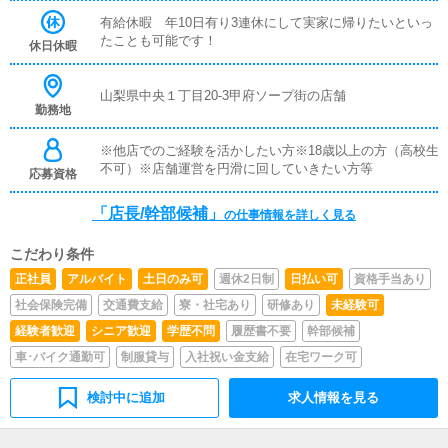
女性キャストのマネジメント女の子の勤怠管理やスケジュ
ール確認◎その他清掃や備品管理等、店舗運営のサポート
有給休暇 年10日有り3連休にして実家に帰りたいといっ
業務受付業務がメインとなります。業務全般に慣れていた
たことも可能です！
休日休暇
だきましたら徐々にステップアップし、ゆくゆくは店長や
幹部候補を目指してください。
山梨県中央１丁目20-3甲府ソープ街の店舗
勤務地
※他店でのご経験を活かしたい方※18歳以上の方（高校生
不可）※店舗運営を円滑に回していきたい方等
応募資格
「店長/幹部候補」
の仕事情報を詳しく見る
こだわり条件
正社員
アルバイト
土日のみ可
週休2日制
日払い可
資格手当あり
社会保険完備
交通費支給
寮・社宅あり
研修あり
未経験可
経験者歓迎
シニア歓迎
学歴不問
履歴書不要
幹部候補
車･バイク通勤可
制服貸与
入社祝い金支給
在宅ワーク可
検討中に追加
求人情報を見る