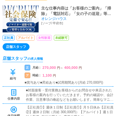
主な仕事内容は「お客様のご案内」「掃
除」「電話対応」「女の子の送迎」等で
オレンジハウス
す。
[
ソープ
/
甲府市
]
正社員
アルバイト
女性歓迎
未経験可
店舗スタッフ
店舗スタッフ
の求人情報
270,000
400,000
月給 :
正
円
～
円
1,100
時給 :
ア
円
給与
■賞与あり■昇給あり■試用期間あり(月給 270,000円)
■対面接客・受付業務お客様からのお問合せや来店された
お客様の案内を行っていただきます。予約の確認や、会計
仕事内容
作業、注意事項の喚起などをお願いします。簡単なマニュ
アルや、先輩スタッフに付いて業務内容を見ながら徐々に
【正社員①】週休１日制【正社員①】月５日休み【正社員
覚えていただきますので、未経験の方でも安心して働けま
②】週休２日制（月給 300,000円）【アルバイト】週１日
す。■企画の立案店舗イベントや店舗運営など様々な企画
休日休暇