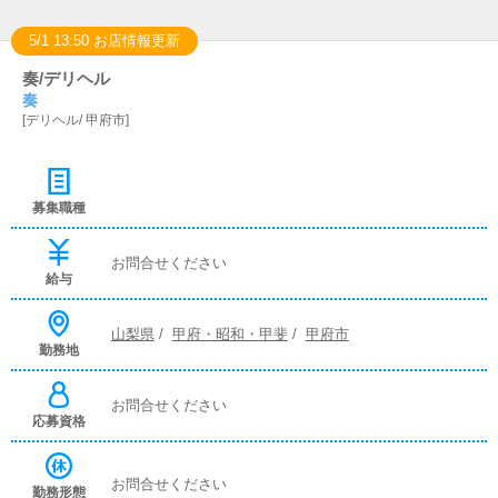
5/1 13:50 お店情報更新
奏/デリヘル
奏
[
デリヘル
/
甲府市
]
募集職種
お問合せください
給与
山梨県
/
甲府・昭和・甲斐
/
甲府市
勤務地
お問合せください
応募資格
お問合せください
勤務形態