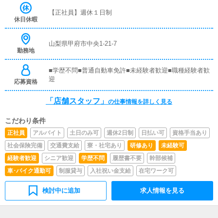
覚えていただきますので、未経験の方でも安心して働けま
【正社員】週休１日制
す。■企画の立案店舗イベントや店舗運営など様々な企画
休日休暇
を提案していただきます。【新規のお客様の増加】【お客
様のリピート率の向上】【キャストの方の入店数の増加】
など、売上UPに繋がる施策の提案を行っていただきま
山梨県甲府市中央1-21-7
勤務地
す。■キャスト管理お店で働いていただいているキャスト
の方が稼げるようにインターネットを使ったPR（写メ日
記）などの使い方などのアドバイスを行っていただきま
■学歴不問■普通自動車免許■未経験者歓迎■職種経験者歓
す。■PC更新業務ヘブンネットなど、ポータルサイト等の
迎
応募資格
店舗情報更新作業を行っていただきます。キャストの出勤
情報やイベント、求人ブログの作成となります。基本的に
「店舗スタッフ」
の仕事情報を詳しく見る
はボタンを押すだけや、ブログの更新時に簡単に文字が入
力出来れば問題ありません。PCが苦手な人でも簡単にで
こだわり条件
きます。■清掃・備品管理お客様やキャストの方に快適に
お過ごしいただくため、店内の清掃や備品の管理・補充を
正社員
アルバイト
土日のみ可
週休2日制
日払い可
資格手当あり
行っていただきます。仕事内容については、先輩スタッフ
社会保険完備
交通費支給
寮・社宅あり
研修あり
未経験可
が丁寧にお仕事をお教えしますので未経験者でもお気軽に
ご連絡ください！！※あなたの頑張りによって、昇給・賞
経験者歓迎
シニア歓迎
学歴不問
履歴書不要
幹部候補
与もあります。
車･バイク通勤可
制服貸与
入社祝い金支給
在宅ワーク可
検討中に追加
求人情報を見る