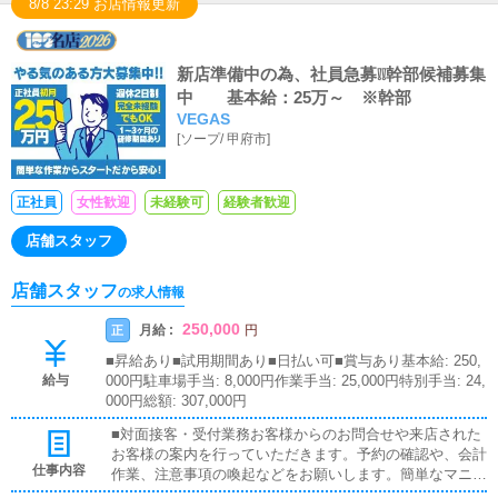
8/8 23:29 お店情報更新
新店準備中の為、社員急募❕❕幹部候補募集
中 基本給：25万～ ※幹部
VEGAS
[
ソープ
/
甲府市
]
正社員
女性歓迎
未経験可
経験者歓迎
店舗スタッフ
店舗スタッフ
の求人情報
250,000
月給 :
正
円
■昇給あり■試用期間あり■日払い可■賞与あり基本給: 250,
給与
000円駐車場手当: 8,000円作業手当: 25,000円特別手当: 24,
000円総額: 307,000円
■対面接客・受付業務お客様からのお問合せや来店された
お客様の案内を行っていただきます。予約の確認や、会計
仕事内容
作業、注意事項の喚起などをお願いします。簡単なマニュ
アルや、先輩スタッフに付いて業務内容を見ながら徐々に