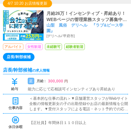
4/7 10:20 お店情報更新
月給26万！インセンティブ・昇給あり！
WEBページの管理業務スタッフ募集中で
山梨 風俗 デリヘル 『ラブ&ピース学
す！
園』
[
デリヘル
/
甲府市
]
アルバイト
女性歓迎
未経験可
経験者歓迎
店長/幹部候補
店長/幹部候補
の求人情報
300,000
月給 :
正
円
給与
能力に応じて応相談可インセンティブあり昇給あり
＜基本的な仕事の流れ＞▼店舗運営スタッフがWebサイト
全般の情報更新女の子の出勤登録やお店の最新情報を公開
仕事内容
します。▼受付スタッフによる電話・ネット予約での応対
お客様からの問い合わせやご予約を確認します。▼ドライ
バーによる自宅・ホテルへの送迎女の子をご指定の場所ま
【正社員】年間休日１１０日以上
で安全に送り届けて頂きます。▼寮・待機場の清掃女の子
休日休暇
が快適に過ごせる環境を用意する為に常に清潔に保つ清掃