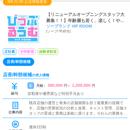
8/8 21:00 お店情報更新
【リニューアルオープニングスタッフ大
募集！！】年齢層も若く、楽しく！やる
ソープランド VIP ROOM
ときはやる！がモットーなため、ギスギ
[
ソープ
/
甲府市
]
スとした人間関係も一切なく、役職ポス
トも空いております！
正社員
女性歓迎
経験者歓迎
店長/幹部候補
店長/幹部候補
の求人情報
380,000
1,200,000
月給 :
正
円
～
円
給与
皆勤賞や優秀賞など特別手当あり
既存店舗の運営と将来の店舗展開を担う最重要の役職で
す。店舗の営業状況の分析と改善、キャスト管理、店舗ス
仕事内容
タッフの育成と業務は多岐に渡ります。それらの業務をこ
なしながら、様々な考えを持つスタッフをひとつにまと
め、目標を達成するために徹底的に努力していただきたい
週休2日制
と思います。