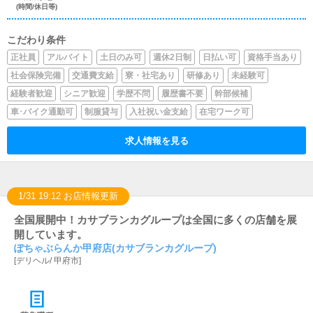
(時間/休日等)
こだわり条件
正社員
アルバイト
土日のみ可
週休2日制
日払い可
資格手当あり
社会保険完備
交通費支給
寮・社宅あり
研修あり
未経験可
経験者歓迎
シニア歓迎
学歴不問
履歴書不要
幹部候補
車･バイク通勤可
制服貸与
入社祝い金支給
在宅ワーク可
求人情報を見る
1/31 19:12 お店情報更新
全国展開中！カサブランカグループは全国に多くの店舗を展
開しています。
ぽちゃぶらんか甲府店(カサブランカグループ)
[
デリヘル
/
甲府市
]