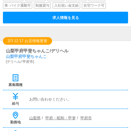
車･バイク通勤可
制服貸与
入社祝い金支給
在宅ワーク可
求人情報を見る
2/3 12:17 お店情報更新
山梨甲府甲斐ちゃんこ/デリヘル
山梨甲府甲斐ちゃんこ
[
デリヘル
/
甲府市
]
募集職種
お問い合わせください。
給与
山梨県
/
甲府・昭和・甲斐
/
甲府市
勤務地