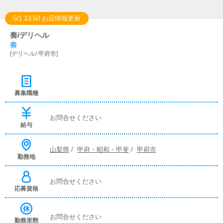
5/1 13:50 お店情報更新
奏/デリヘル
奏
[
デリヘル
/
甲府市
]
募集職種
お問合せください
給与
山梨県
/
甲府・昭和・甲斐
/
甲府市
勤務地
お問合せください
応募資格
お問合せください
勤務形態