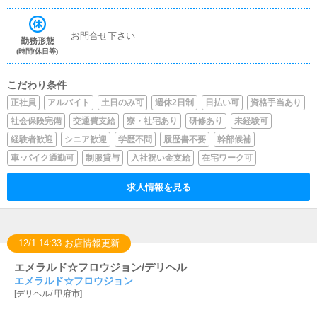
お問合せ下さい
勤務形態
(時間/休日等)
こだわり条件
正社員
アルバイト
土日のみ可
週休2日制
日払い可
資格手当あり
社会保険完備
交通費支給
寮・社宅あり
研修あり
未経験可
経験者歓迎
シニア歓迎
学歴不問
履歴書不要
幹部候補
車･バイク通勤可
制服貸与
入社祝い金支給
在宅ワーク可
求人情報を見る
12/1 14:33 お店情報更新
エメラルド☆フロウジョン/デリヘル
エメラルド☆フロウジョン
[
デリヘル
/
甲府市
]