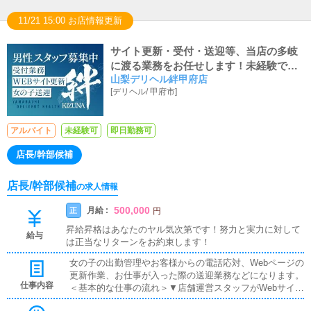
11/21 15:00 お店情報更新
サイト更新・受付・送迎等、当店の多岐
に渡る業務をお任せします！未経験でも
山梨デリヘル絆甲府店
しっかりと教えます！
[
デリヘル
/
甲府市
]
アルバイト
未経験可
即日勤務可
店長/幹部候補
店長/幹部候補
の求人情報
500,000
月給 :
正
円
昇給昇格はあなたのヤル気次第です！努力と実力に対して
給与
は正当なリターンをお約束します！
女の子の出勤管理やお客様からの電話応対、Webページの
更新作業、お仕事が入った際の送迎業務などになります。
仕事内容
＜基本的な仕事の流れ＞▼店舗運営スタッフがWebサイト
全般の情報更新女の子の出勤登録やお店の最新情報を公開