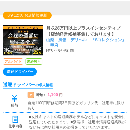
8/9 12:30 お店情報更新
月収28万円以上プラスインセンティブ
【店舗経営候補募集しております】
山梨 風俗 デリヘル 『Sコレクション』
甲府
[
デリヘル
/
甲府市
]
アルバイト
未経験可
送迎ドライバー
送迎ドライバー
の求人情報
1,100
時給 :
ア
円
自走1100円研修期間3日間ほどガソリン代 社用車に限り
給与
あり
■女性キャストの送迎業務ホテルなどにキャストを安全に
送迎していただきます。■寮清掃、社用車清掃送迎業務が
仕事内容
ない時は寮や社用車の清掃をしていただきます。