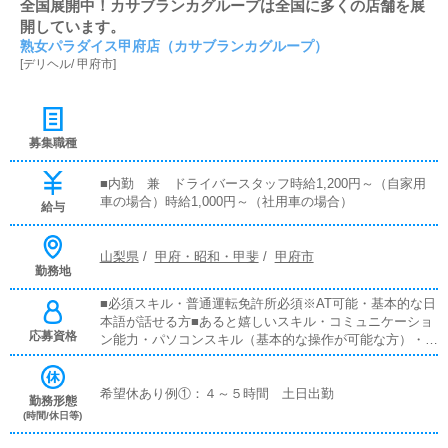
全国展開中！カサブランカグループは全国に多くの店舗を展
開しています。
熟女パラダイス甲府店（カサブランカグループ）
[
デリヘル
/
甲府市
]
募集職種
■内勤 兼 ドライバースタッフ時給1,200円～（自家用
車の場合）時給1,000円～（社用車の場合）
給与
山梨県
/
甲府・昭和・甲斐
/
甲府市
勤務地
■必須スキル・普通運転免許所必須※AT可能・基本的な日
本語が話せる方■あると嬉しいスキル・コミュニケーショ
応募資格
ン能力・パソコンスキル（基本的な操作が可能な方）・文
章を書く能力・笑顔がしっかりと作れる方※声のトーンな
ど
希望休あり例①：４～５時間 土日出勤
勤務形態
(時間/休日等)