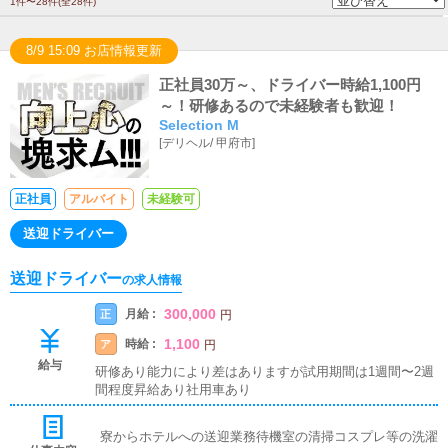
1件〜28件(全28件)
8/9 15:09 お店情報更新
正社員30万～、ドライバー時給1,100円
～！研修あるので未経験者も歓迎！
Selection M
[
デリヘル
/
甲府市
]
正社員
アルバイト
未経験可
送迎ドライバー
送迎ドライバー
の求人情報
300,000
月給 :
正
円
1,100
時給 :
ア
円
給与
研修あり能力により差はありますが試用期間は1週間〜2週
間程度昇給あり社用車あり
寮からホテルへの送迎業務待機室の清掃コスプレ等の洗濯