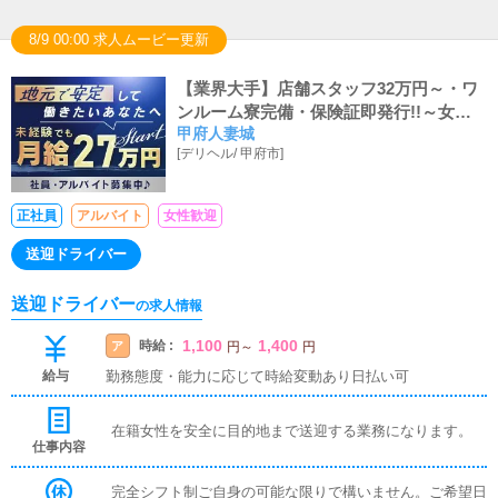
8/9 00:00 求人ムービー更新
【業界大手】店舗スタッフ32万円～・ワ
ンルーム寮完備・保険証即発行!!～女性
甲府人妻城
スタッフも大活躍中～～★
[
デリヘル
/
甲府市
]
正社員
アルバイト
女性歓迎
送迎ドライバー
送迎ドライバー
の求人情報
1,100
1,400
時給 :
ア
円
～
円
給与
勤務態度・能力に応じて時給変動あり日払い可
在籍女性を安全に目的地まで送迎する業務になります。
仕事内容
完全シフト制ご自身の可能な限りで構いません。ご希望日