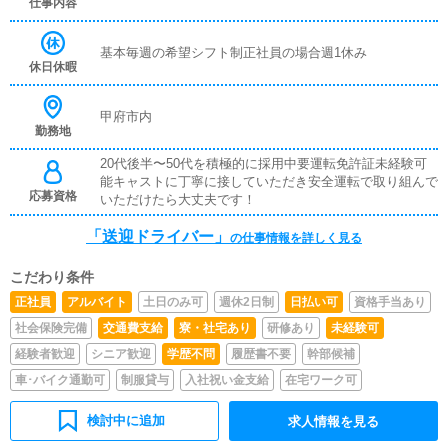
仕事内容
基本毎週の希望シフト制正社員の場合週1休み
休日休暇
甲府市内
勤務地
20代後半〜50代を積極的に採用中要運転免許証未経験可
能キャストに丁寧に接していただき安全運転で取り組んで
応募資格
いただけたら大丈夫です！
「送迎ドライバー」
の仕事情報を詳しく見る
こだわり条件
正社員
アルバイト
土日のみ可
週休2日制
日払い可
資格手当あり
社会保険完備
交通費支給
寮・社宅あり
研修あり
未経験可
経験者歓迎
シニア歓迎
学歴不問
履歴書不要
幹部候補
車･バイク通勤可
制服貸与
入社祝い金支給
在宅ワーク可
検討中に追加
求人情報を見る