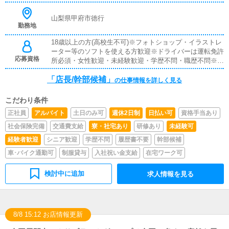
をして頂きます。▼企画・打合せイベントの企画を行い、
デザイナーやフォトグラファーに発注依頼を行います。
山梨県甲府市徳行
勤務地
18歳以上の方(高校生不可)※フォトショップ・イラストレ
ーター等のソフトを使える方歓迎※ドライバーは運転免許
応募資格
所必須・女性歓迎・未経験歓迎・学歴不問・職歴不問※18
歳未満（高校生を含む）の応募はお断りします。
「店長/幹部候補」
の仕事情報を詳しく見る
こだわり条件
正社員
アルバイト
土日のみ可
週休2日制
日払い可
資格手当あり
社会保険完備
交通費支給
寮・社宅あり
研修あり
未経験可
経験者歓迎
シニア歓迎
学歴不問
履歴書不要
幹部候補
車･バイク通勤可
制服貸与
入社祝い金支給
在宅ワーク可
検討中に追加
求人情報を見る
8/8 15:12 お店情報更新