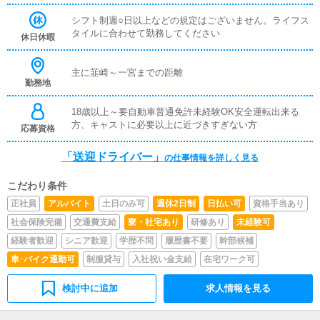
シフト制週○日以上などの規定はございません。ライフス
タイルに合わせて勤務してください
休日休暇
主に韮崎～一宮までの距離
勤務地
18歳以上～要自動車普通免許未経験OK安全運転出来る
方、キャストに必要以上に近づきすぎない方
応募資格
「送迎ドライバー」
の仕事情報を詳しく見る
こだわり条件
正社員
アルバイト
土日のみ可
週休2日制
日払い可
資格手当あり
社会保険完備
交通費支給
寮・社宅あり
研修あり
未経験可
経験者歓迎
シニア歓迎
学歴不問
履歴書不要
幹部候補
車･バイク通勤可
制服貸与
入社祝い金支給
在宅ワーク可
検討中に追加
求人情報を見る