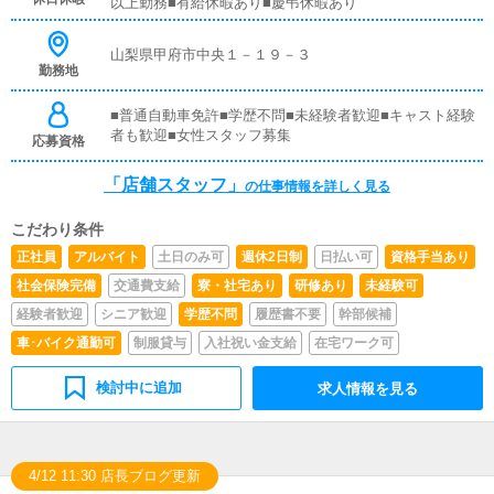
以上勤務■有給休暇あり■慶弔休暇あり
を提案していただきます。【新規のお客様の増加】【お客
様のリピート率の向上】【キャストの方の入店数の増加】
など、売上UPに繋がる施策の提案を行っていただきま
山梨県甲府市中央１－１９－３
す。■キャスト管理お店で働いていただいているキャスト
勤務地
の方が稼げるようにインターネットを使ったPR（写メ日
記）などの使い方などのアドバイスを行っていただきま
■普通自動車免許■学歴不問■未経験者歓迎■キャスト経験
す。■PC更新業務ヘブンネットなど、ポータルサイト等の
者も歓迎■女性スタッフ募集
応募資格
店舗情報更新作業を行っていただきます。キャストの出勤
情報やイベント、求人ブログの作成となります。基本的に
「店舗スタッフ」
の仕事情報を詳しく見る
はボタンを押すだけや、ブログの更新時に簡単に文字が入
力出来れば問題ありません。PCが苦手な人でも簡単にで
きます。■清掃・備品管理お客様やキャストの方に快適に
こだわり条件
お過ごしいただくため、店内の清掃や備品の管理・補充を
正社員
アルバイト
土日のみ可
週休2日制
日払い可
資格手当あり
行っていただきます。
社会保険完備
交通費支給
寮・社宅あり
研修あり
未経験可
経験者歓迎
シニア歓迎
学歴不問
履歴書不要
幹部候補
車･バイク通勤可
制服貸与
入社祝い金支給
在宅ワーク可
検討中に追加
求人情報を見る
4/12 11:30 店長ブログ更新