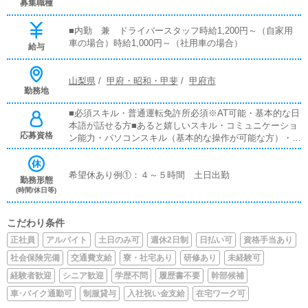
募集職種
■内勤 兼 ドライバースタッフ時給1,200円～（自家用
車の場合）時給1,000円～（社用車の場合）
給与
山梨県
/
甲府・昭和・甲斐
/
甲府市
勤務地
■必須スキル・普通運転免許所必須※AT可能・基本的な日
本語が話せる方■あると嬉しいスキル・コミュニケーショ
応募資格
ン能力・パソコンスキル（基本的な操作が可能な方）・文
章を書く能力・笑顔がしっかりと作れる方※声のトーンな
ど
希望休あり例①：４～５時間 土日出勤
勤務形態
(時間/休日等)
こだわり条件
正社員
アルバイト
土日のみ可
週休2日制
日払い可
資格手当あり
社会保険完備
交通費支給
寮・社宅あり
研修あり
未経験可
経験者歓迎
シニア歓迎
学歴不問
履歴書不要
幹部候補
車･バイク通勤可
制服貸与
入社祝い金支給
在宅ワーク可