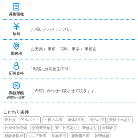
募集職種
お問い合わせください。
給与
山梨県
/
甲府・昭和・甲斐
/
甲府市
勤務地
18歳以上(高校生不可)
応募資格
ご希望に合わせ相談させて頂きます。
勤務形態
(時間/休日等)
こだわり条件
正社員
アルバイト
土日のみ可
週休2日制
日払い可
資格手当あり
社会保険完備
交通費支給
寮・社宅あり
研修あり
未経験可
経験者歓迎
シニア歓迎
学歴不問
履歴書不要
幹部候補