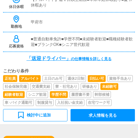
イバーと同乗して行動し、業務の流れを覚えていただきま
休暇あり
休日休暇
すので、未経験の方でも安心して働けます。ガソリン代・
高速代は支給します。■清掃業務送迎業務の空き時間に、
事務所や待機室の清掃を行っていただきます。キャストの
甲府市
勤務地
送迎に使うお車の清掃もお願いします。
■普通自動車免許■学歴不問■未経験者歓迎■職種経験者歓
迎■ブランクOK■シニア世代歓迎
応募資格
「送迎ドライバー」
の仕事情報を詳しく見る
こだわり条件
正社員
アルバイト
土日のみ可
週休2日制
日払い可
資格手当あり
社会保険完備
交通費支給
寮・社宅あり
研修あり
未経験可
経験者歓迎
シニア歓迎
学歴不問
履歴書不要
幹部候補
車･バイク通勤可
制服貸与
入社祝い金支給
在宅ワーク可
検討中に追加
求人情報を見る