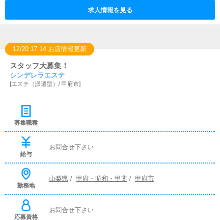
求人情報を見る
12/20 17:14 お店情報更新
スタッフ大募集！
シンデレラエステ
[
エステ（派遣型）
/
甲府市
]
募集職種
お問合せ下さい
給与
山梨県
/
甲府・昭和・甲斐
/
甲府市
勤務地
お問合せ下さい
応募資格