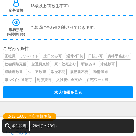
18歳以上(高校生不可)
応募資格
ご希望に合わせ相談させて頂きます。
勤務形態
(時間/休日等)
こだわり条件
正社員
アルバイト
土日のみ可
週休2日制
日払い可
資格手当あり
社会保険完備
交通費支給
寮・社宅あり
研修あり
未経験可
経験者歓迎
シニア歓迎
学歴不問
履歴書不要
幹部候補
車･バイク通勤可
制服貸与
入社祝い金支給
在宅ワーク可
求人情報を見る
2/12 19:05 お店情報更新
条件設定
28件(1〜28件)
いちごみるく/デリヘル
いちごみるく