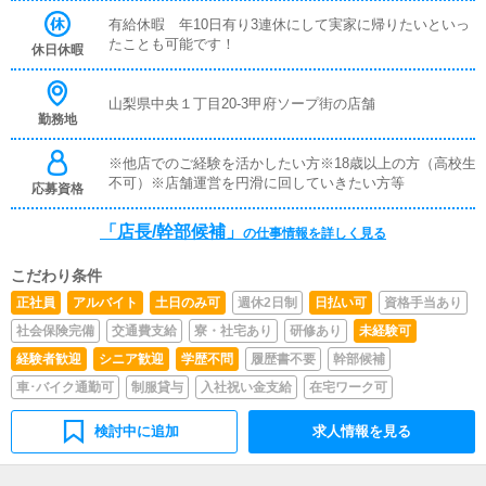
女性キャストのマネジメント女の子の勤怠管理やスケジュ
ール確認◎その他清掃や備品管理等、店舗運営のサポート
有給休暇 年10日有り3連休にして実家に帰りたいといっ
業務受付業務がメインとなります。業務全般に慣れていた
たことも可能です！
休日休暇
だきましたら徐々にステップアップし、ゆくゆくは店長や
幹部候補を目指してください。
山梨県中央１丁目20-3甲府ソープ街の店舗
勤務地
※他店でのご経験を活かしたい方※18歳以上の方（高校生
不可）※店舗運営を円滑に回していきたい方等
応募資格
「店長/幹部候補」
の仕事情報を詳しく見る
こだわり条件
正社員
アルバイト
土日のみ可
週休2日制
日払い可
資格手当あり
社会保険完備
交通費支給
寮・社宅あり
研修あり
未経験可
経験者歓迎
シニア歓迎
学歴不問
履歴書不要
幹部候補
車･バイク通勤可
制服貸与
入社祝い金支給
在宅ワーク可
検討中に追加
求人情報を見る