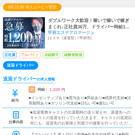
8/8 21:08 求人ムービー更新
ダブルワーク大歓迎！稼いで稼いで稼ぎ
まくれ♪正社員36万、ドライバー時給120
甲府エステアロマージュ
0円～、社保完備
[
エステ（派遣型）
/
甲府市
]
正社員
アルバイト
未経験可
経験者歓迎
送迎ドライバー
送迎ドライバー
の求人情報
1,200
時給 :
ア
円
■インセンティブあり■賞与あり■昇給あり■残業代支給■試
給与
用期間あり■ガソリン代支給■日払い可■週払い可
■送迎業務キャストの出退勤時の送り迎えや、派遣先への
キャストの送迎を行っていただきます。キャストの送迎以
仕事内容
外にも、送迎先のお客様と対面での接客を行っていただき
ます。お客様のご案内時に、システムの説明や料金の受け
取り等、対面での簡単な接客になります。最初は先輩ドラ
【アルバイト】週１日以上勤務■年末年始休暇あり■慶弔