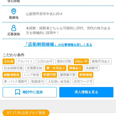
休日休暇
山梨県甲府市中央1-20-4
勤務地
未経験・経験者どちらも可能特に20代、30代の体力ある
方を積極的に採用中！
応募資格
「店長/幹部候補」
の仕事情報を詳しく見る
こだわり条件
正社員
アルバイト
土日のみ可
週休2日制
日払い可
資格手当あり
社会保険完備
交通費支給
寮・社宅あり
研修あり
未経験可
経験者歓迎
シニア歓迎
学歴不問
履歴書不要
幹部候補
車･バイク通勤可
制服貸与
入社祝い金支給
在宅ワーク可
検討中に追加
求人情報を見る
8/7 17:56 店長ブログ更新