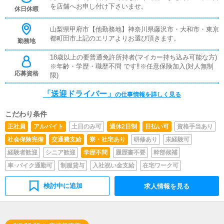
を店舗へお申し付け下さいませ。
休日休暇
山梨県甲府市【他勤務地】神奈川県藤沢市・大和市・東京
都町田市上記のエリアよりお選び頂きます。
勤務地
18歳以上の要普通免許所持者(マイカー持ち込み可能な方)
※年齢・学歴・職歴不問 です‼※任意保険加入(対人無制
応募資格
限)
「送迎ドライバー」
の仕事情報を詳しく見る
こだわり条件
正社員
アルバイト
土日のみ可
週休2日制
日払い可
資格手当あり
社会保険完備
交通費支給
寮・社宅あり
研修あり
未経験可
経験者歓迎
シニア歓迎
学歴不問
履歴書不要
幹部候補
車･バイク通勤可
制服貸与
入社祝い金支給
在宅ワーク可
検討中に追加
求人情報を見る