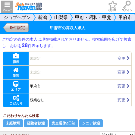
検討中
ログイン
ジョブヘブン
新潟
山梨県
甲府・昭和・甲斐
甲府市
条件設定
甲府市の高収入求人
ご指定の条件の求人は現在掲載されておりません。検索範囲を広げて検索
28
し、お店を
件表示します。
変更
未設定
職種
変更
未設定
業種
変更
甲府市
エリア
変更
残業なし
こだわり
こだわりかんたん検索
未経験可
経験者歓迎
完全週休2日制
シニア歓迎