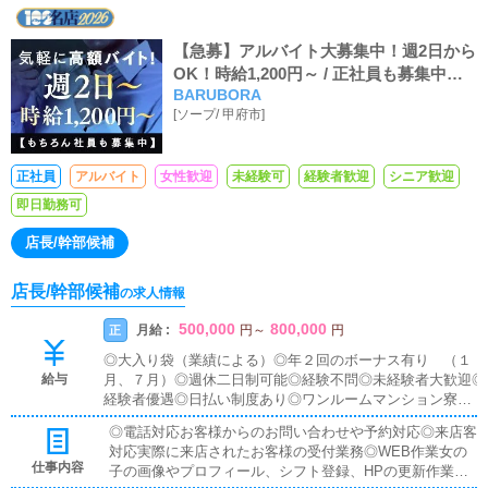
【急募】アルバイト大募集中！週2日から
OK！時給1,200円～ / 正社員も募集中！
BARUBORA
月収30万～
[
ソープ
/
甲府市
]
正社員
アルバイト
女性歓迎
未経験可
経験者歓迎
シニア歓迎
即日勤務可
店長/幹部候補
店長/幹部候補
の求人情報
500,000
800,000
月給 :
正
円
～
円
◎大入り袋（業績による）◎年２回のボーナス有り （１
給与
月、７月）◎週休二日制可能◎経験不問◎未経験者大歓迎◎
経験者優遇◎日払い制度あり◎ワンルームマンション寮完
備・即入居可◎昇給昇格随時◎高額歩合＆手当◎車・バイ
◎電話対応お客様からのお問い合わせや予約対応◎来店客
ク通勤OK◎独立支援金支給◎残業代支給
対応実際に来店されたお客様の受付業務◎WEB作業女の
仕事内容
子の画像やプロフィール、シフト登録、HPの更新作業◎