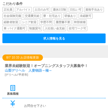
こだわり条件
正社員
アルバイト
土日のみ可
週休2日制
日払い可
資格手当あり
社会保険完備
交通費支給
寮・社宅あり
研修あり
未経験可
経験者歓迎
シニア歓迎
学歴不問
履歴書不要
幹部候補
車･バイク通勤可
制服貸与
入社祝い金支給
在宅ワーク可
求人情報を見る
8/7 10:33 お店情報更新
業界未経験歓迎！オープニングスタッフ大募集中！
山梨デリヘル 人妻物語～極～
[
デリヘル
/
甲府市
]
募集職種
お問合せ下さい