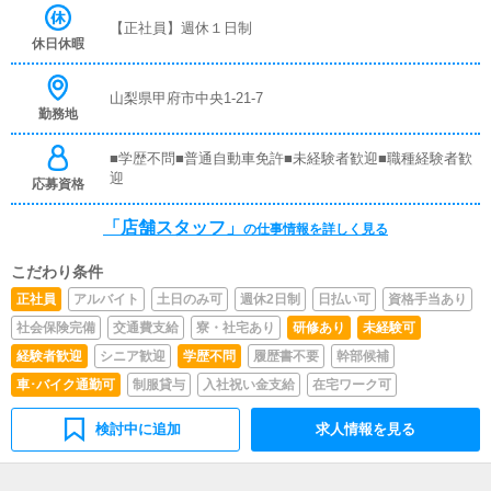
覚えていただきますので、未経験の方でも安心して働けま
【正社員】週休１日制
す。■企画の立案店舗イベントや店舗運営など様々な企画
休日休暇
を提案していただきます。【新規のお客様の増加】【お客
様のリピート率の向上】【キャストの方の入店数の増加】
など、売上UPに繋がる施策の提案を行っていただきま
山梨県甲府市中央1-21-7
勤務地
す。■キャスト管理お店で働いていただいているキャスト
の方が稼げるようにインターネットを使ったPR（写メ日
記）などの使い方などのアドバイスを行っていただきま
■学歴不問■普通自動車免許■未経験者歓迎■職種経験者歓
す。■PC更新業務ヘブンネットなど、ポータルサイト等の
迎
応募資格
店舗情報更新作業を行っていただきます。キャストの出勤
情報やイベント、求人ブログの作成となります。基本的に
「店舗スタッフ」
の仕事情報を詳しく見る
はボタンを押すだけや、ブログの更新時に簡単に文字が入
力出来れば問題ありません。PCが苦手な人でも簡単にで
こだわり条件
きます。■清掃・備品管理お客様やキャストの方に快適に
お過ごしいただくため、店内の清掃や備品の管理・補充を
正社員
アルバイト
土日のみ可
週休2日制
日払い可
資格手当あり
行っていただきます。仕事内容については、先輩スタッフ
社会保険完備
交通費支給
寮・社宅あり
研修あり
未経験可
が丁寧にお仕事をお教えしますので未経験者でもお気軽に
ご連絡ください！！※あなたの頑張りによって、昇給・賞
経験者歓迎
シニア歓迎
学歴不問
履歴書不要
幹部候補
与もあります。
車･バイク通勤可
制服貸与
入社祝い金支給
在宅ワーク可
検討中に追加
求人情報を見る