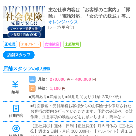
主な仕事内容は「お客様のご案内」「掃
除」「電話対応」「女の子の送迎」等で
オレンジハウス
す。
[
ソープ
/
甲府市
]
正社員
アルバイト
女性歓迎
未経験可
店舗スタッフ
店舗スタッフ
の求人情報
270,000
400,000
月給 :
正
円
～
円
1,100
時給 :
ア
円
給与
■賞与あり■昇給あり■試用期間あり(月給 270,000円)
■対面接客・受付業務お客様からのお問合せや来店された
お客様の案内を行っていただきます。予約の確認や、会計
仕事内容
作業、注意事項の喚起などをお願いします。簡単なマニュ
アルや、先輩スタッフに付いて業務内容を見ながら徐々に
【正社員①】週休１日制【正社員①】月５日休み【正社員
覚えていただきますので、未経験の方でも安心して働けま
②】週休２日制（月給 300,000円）【アルバイト】週１日
す。■企画の立案店舗イベントや店舗運営など様々な企画
休日休暇