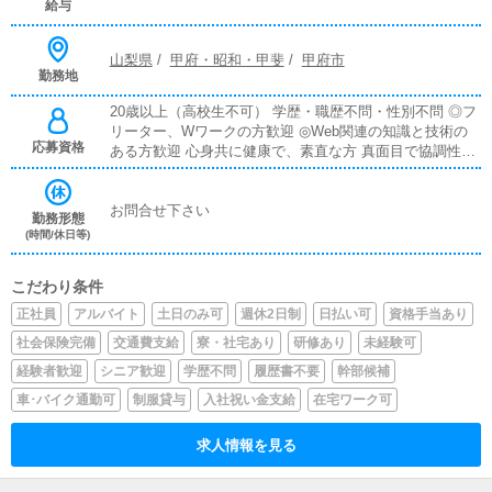
給与
山梨県
/
甲府・昭和・甲斐
/
甲府市
勤務地
20歳以上（高校生不可） 学歴・職歴不問・性別不問 ◎フ
リーター、Wワークの方歓迎 ◎Web関連の知識と技術の
応募資格
ある方歓迎 心身共に健康で、素直な方 真面目で協調性の
ある方
お問合せ下さい
勤務形態
(時間/休日等)
こだわり条件
正社員
アルバイト
土日のみ可
週休2日制
日払い可
資格手当あり
社会保険完備
交通費支給
寮・社宅あり
研修あり
未経験可
経験者歓迎
シニア歓迎
学歴不問
履歴書不要
幹部候補
車･バイク通勤可
制服貸与
入社祝い金支給
在宅ワーク可
求人情報を見る