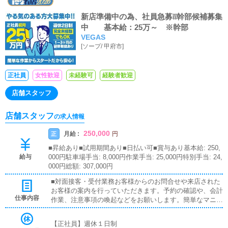
新店準備中の為、社員急募❕❕幹部候補募集
中 基本給：25万～ ※幹部
VEGAS
[
ソープ
/
甲府市
]
正社員
女性歓迎
未経験可
経験者歓迎
店舗スタッフ
店舗スタッフ
の求人情報
250,000
月給 :
正
円
■昇給あり■試用期間あり■日払い可■賞与あり基本給: 250,
給与
000円駐車場手当: 8,000円作業手当: 25,000円特別手当: 24,
000円総額: 307,000円
■対面接客・受付業務お客様からのお問合せや来店された
お客様の案内を行っていただきます。予約の確認や、会計
仕事内容
作業、注意事項の喚起などをお願いします。簡単なマニュ
アルや、先輩スタッフに付いて業務内容を見ながら徐々に
覚えていただきますので、未経験の方でも安心して働けま
【正社員】週休１日制
す。■企画の立案店舗イベントや店舗運営など様々な企画