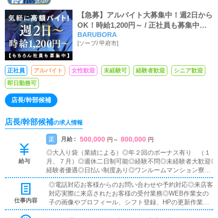
【急募】アルバイト大募集中！週2日から
OK！時給1,200円～ / 正社員も募集中！
BARUBORA
月収30万～
[
ソープ
/
甲府市
]
正社員
アルバイト
女性歓迎
未経験可
経験者歓迎
シニア歓迎
即日勤務可
店長/幹部候補
店長/幹部候補
の求人情報
500,000
800,000
月給 :
正
円
～
円
◎大入り袋（業績による）◎年２回のボーナス有り （１
給与
月、７月）◎週休二日制可能◎経験不問◎未経験者大歓迎◎
経験者優遇◎日払い制度あり◎ワンルームマンション寮完
備・即入居可◎昇給昇格随時◎高額歩合＆手当◎車・バイ
◎電話対応お客様からのお問い合わせや予約対応◎来店客
ク通勤OK◎独立支援金支給◎残業代支給
対応実際に来店されたお客様の受付業務◎WEB作業女の
仕事内容
子の画像やプロフィール、シフト登録、HPの更新作業◎
女性キャストのマネジメント女の子の勤怠管理やスケジュ