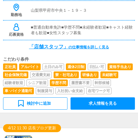
様のリピート率の向上】【キャストの方の入店数の増加】
など、売上UPに繋がる施策の提案を行っていただきま
山梨県甲府市中央１－１９－３
す。■キャスト管理お店で働いていただいているキャスト
勤務地
の方が稼げるようにインターネットを使ったPR（写メ日
記）などの使い方などのアドバイスを行っていただきま
■普通自動車免許■学歴不問■未経験者歓迎■キャスト経験
す。■PC更新業務ヘブンネットなど、ポータルサイト等の
者も歓迎■女性スタッフ募集
応募資格
店舗情報更新作業を行っていただきます。キャストの出勤
情報やイベント、求人ブログの作成となります。基本的に
「店舗スタッフ」
の仕事情報を詳しく見る
はボタンを押すだけや、ブログの更新時に簡単に文字が入
力出来れば問題ありません。PCが苦手な人でも簡単にで
きます。■清掃・備品管理お客様やキャストの方に快適に
こだわり条件
お過ごしいただくため、店内の清掃や備品の管理・補充を
正社員
アルバイト
土日のみ可
週休2日制
日払い可
資格手当あり
行っていただきます。
社会保険完備
交通費支給
寮・社宅あり
研修あり
未経験可
経験者歓迎
シニア歓迎
学歴不問
履歴書不要
幹部候補
車･バイク通勤可
制服貸与
入社祝い金支給
在宅ワーク可
検討中に追加
求人情報を見る
4/12 11:30 店長ブログ更新