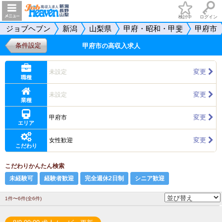
検討中
ログイン
ジョブヘブン
新潟
山梨県
甲府・昭和・甲斐
甲府市
条件設定
甲府市の高収入求人
変更
未設定
職種
変更
未設定
業種
変更
甲府市
エリア
変更
女性歓迎
こだわり
こだわりかんたん検索
未経験可
経験者歓迎
完全週休2日制
シニア歓迎
1件〜6件(全6件)