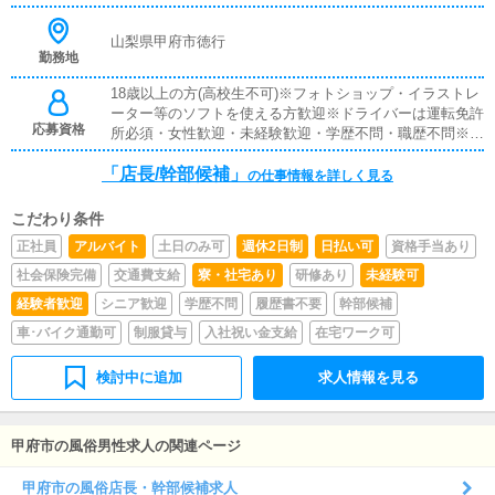
をして頂きます。▼企画・打合せイベントの企画を行い、
デザイナーやフォトグラファーに発注依頼を行います。
山梨県甲府市徳行
勤務地
18歳以上の方(高校生不可)※フォトショップ・イラストレ
ーター等のソフトを使える方歓迎※ドライバーは運転免許
応募資格
所必須・女性歓迎・未経験歓迎・学歴不問・職歴不問※18
歳未満（高校生を含む）の応募はお断りします。
「店長/幹部候補」
の仕事情報を詳しく見る
こだわり条件
正社員
アルバイト
土日のみ可
週休2日制
日払い可
資格手当あり
社会保険完備
交通費支給
寮・社宅あり
研修あり
未経験可
経験者歓迎
シニア歓迎
学歴不問
履歴書不要
幹部候補
車･バイク通勤可
制服貸与
入社祝い金支給
在宅ワーク可
検討中に追加
求人情報を見る
甲府市の風俗男性求人の関連ページ
甲府市の風俗店長・幹部候補求人