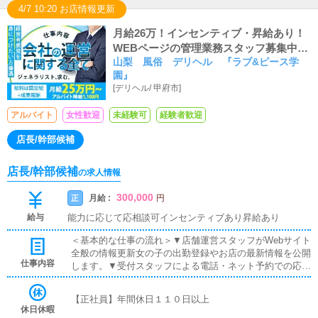
4/7 10:20 お店情報更新
月給26万！インセンティブ・昇給あり！
WEBページの管理業務スタッフ募集中で
山梨 風俗 デリヘル 『ラブ&ピース学
す！
園』
[
デリヘル
/
甲府市
]
アルバイト
女性歓迎
未経験可
経験者歓迎
店長/幹部候補
店長/幹部候補
の求人情報
300,000
月給 :
正
円
給与
能力に応じて応相談可インセンティブあり昇給あり
＜基本的な仕事の流れ＞▼店舗運営スタッフがWebサイト
全般の情報更新女の子の出勤登録やお店の最新情報を公開
仕事内容
します。▼受付スタッフによる電話・ネット予約での応対
お客様からの問い合わせやご予約を確認します。▼ドライ
バーによる自宅・ホテルへの送迎女の子をご指定の場所ま
【正社員】年間休日１１０日以上
で安全に送り届けて頂きます。▼寮・待機場の清掃女の子
休日休暇
が快適に過ごせる環境を用意する為に常に清潔に保つ清掃