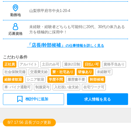
山梨県甲府市中央1-20-4
勤務地
未経験・経験者どちらも可能特に20代、30代の体力ある
方を積極的に採用中！
応募資格
「店長/幹部候補」
の仕事情報を詳しく見る
こだわり条件
正社員
アルバイト
土日のみ可
週休2日制
日払い可
資格手当あり
社会保険完備
交通費支給
寮・社宅あり
研修あり
未経験可
経験者歓迎
シニア歓迎
学歴不問
履歴書不要
幹部候補
車･バイク通勤可
制服貸与
入社祝い金支給
在宅ワーク可
検討中に追加
求人情報を見る
8/7 17:56 店長ブログ更新