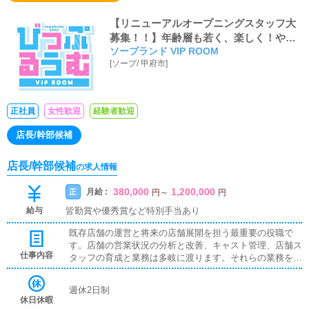
【リニューアルオープニングスタッフ大
募集！！】年齢層も若く、楽しく！やる
ソープランド VIP ROOM
ときはやる！がモットーなため、ギスギ
[
ソープ
/
甲府市
]
スとした人間関係も一切なく、役職ポス
トも空いております！
正社員
女性歓迎
経験者歓迎
店長/幹部候補
店長/幹部候補
の求人情報
380,000
1,200,000
月給 :
正
円
～
円
給与
皆勤賞や優秀賞など特別手当あり
既存店舗の運営と将来の店舗展開を担う最重要の役職で
す。店舗の営業状況の分析と改善、キャスト管理、店舗ス
仕事内容
タッフの育成と業務は多岐に渡ります。それらの業務をこ
なしながら、様々な考えを持つスタッフをひとつにまと
め、目標を達成するために徹底的に努力していただきたい
週休2日制
と思います。
休日休暇