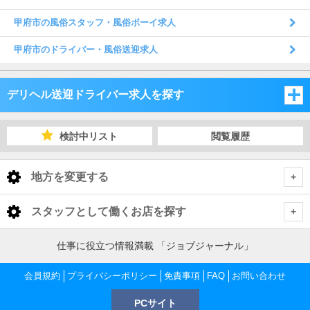
甲府市の風俗スタッフ・風俗ボーイ求人
甲府市のドライバー・風俗送迎求人
デリヘル送迎ドライバー求人を探す
新潟県
検討中リスト
閲覧履歴
長野県
新潟県
地方を変更する
山梨県
長野県
新潟県 デリヘル送迎ドライバー
<
全国トップ
スタッフとして働くお店を探す
山梨県
下越
長野県 デリヘル送迎ドライバー
北海道 男性高収入
新潟県
仕事に役立つ情報満載 「ジョブジャーナル」
東北 男性高収入
長野・千曲・須坂・中野
山梨県 デリヘル送迎ドライバー
中越
下越 デリヘル送迎ドライバー
会員規約
新潟 男性高収入
プライバシーポリシー
免責事項
FAQ
お問い合わせ
長野県
南関東 男性高収入
新潟 男性高収入
PCサイト
甲府・昭和・甲斐
松本・塩尻・安曇野
上越
長野・千曲・須坂・中野 デリヘル送迎ドライバー
新潟市 デリヘル送迎ドライバー
中越 デリヘル送迎ドライバー