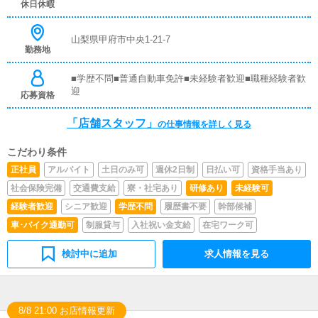
休日休暇
を提案していただきます。【新規のお客様の増加】【お客
様のリピート率の向上】【キャストの方の入店数の増加】
など、売上UPに繋がる施策の提案を行っていただきま
山梨県甲府市中央1-21-7
勤務地
す。■キャスト管理お店で働いていただいているキャスト
の方が稼げるようにインターネットを使ったPR（写メ日
記）などの使い方などのアドバイスを行っていただきま
■学歴不問■普通自動車免許■未経験者歓迎■職種経験者歓
す。■PC更新業務ヘブンネットなど、ポータルサイト等の
迎
応募資格
店舗情報更新作業を行っていただきます。キャストの出勤
情報やイベント、求人ブログの作成となります。基本的に
「店舗スタッフ」
の仕事情報を詳しく見る
はボタンを押すだけや、ブログの更新時に簡単に文字が入
力出来れば問題ありません。PCが苦手な人でも簡単にで
こだわり条件
きます。■清掃・備品管理お客様やキャストの方に快適に
お過ごしいただくため、店内の清掃や備品の管理・補充を
正社員
アルバイト
土日のみ可
週休2日制
日払い可
資格手当あり
行っていただきます。仕事内容については、先輩スタッフ
社会保険完備
交通費支給
寮・社宅あり
研修あり
未経験可
が丁寧にお仕事をお教えしますので未経験者でもお気軽に
ご連絡ください！！※あなたの頑張りによって、昇給・賞
経験者歓迎
シニア歓迎
学歴不問
履歴書不要
幹部候補
与もあります。
車･バイク通勤可
制服貸与
入社祝い金支給
在宅ワーク可
検討中に追加
求人情報を見る
8/8 21:00 お店情報更新