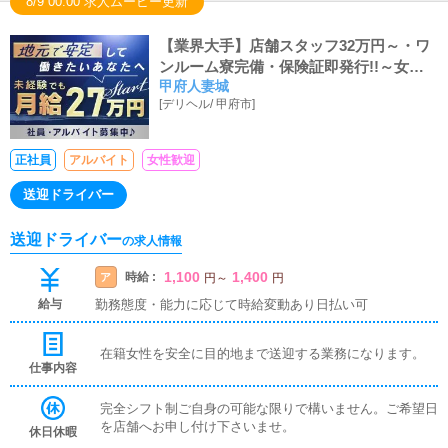
8/9 00:00 求人ムービー更新
【業界大手】店舗スタッフ32万円～・ワ
ンルーム寮完備・保険証即発行!!～女性
甲府人妻城
スタッフも大活躍中～～★
[
デリヘル
/
甲府市
]
正社員
アルバイト
女性歓迎
送迎ドライバー
送迎ドライバー
の求人情報
1,100
1,400
時給 :
ア
円
～
円
給与
勤務態度・能力に応じて時給変動あり日払い可
在籍女性を安全に目的地まで送迎する業務になります。
仕事内容
完全シフト制ご自身の可能な限りで構いません。ご希望日
を店舗へお申し付け下さいませ。
休日休暇