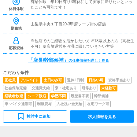
ール確認◎その他清掃や備品管理等、店舗運営のサポート
有給休暇 年10日有り3連休にして実家に帰りたいといっ
業務受付業務がメインとなります。業務全般に慣れていた
たことも可能です！
休日休暇
だきましたら徐々にステップアップし、ゆくゆくは店長や
幹部候補を目指してください。
山梨県中央１丁目20-3甲府ソープ街の店舗
勤務地
※他店でのご経験を活かしたい方※18歳以上の方（高校生
不可）※店舗運営を円滑に回していきたい方等
応募資格
「店長/幹部候補」
の仕事情報を詳しく見る
こだわり条件
正社員
アルバイト
土日のみ可
週休2日制
日払い可
資格手当あり
社会保険完備
交通費支給
寮・社宅あり
研修あり
未経験可
経験者歓迎
シニア歓迎
学歴不問
履歴書不要
幹部候補
車･バイク通勤可
制服貸与
入社祝い金支給
在宅ワーク可
検討中に追加
求人情報を見る