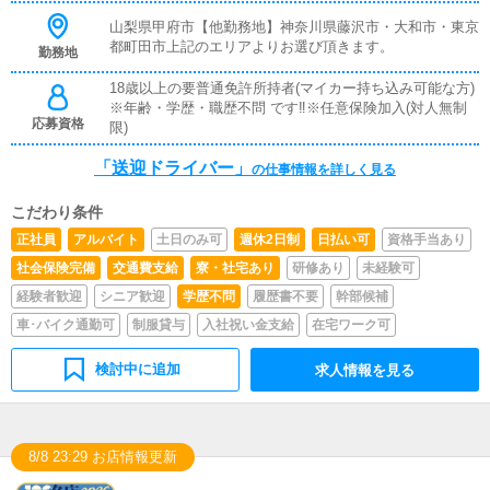
山梨県甲府市【他勤務地】神奈川県藤沢市・大和市・東京
都町田市上記のエリアよりお選び頂きます。
勤務地
18歳以上の要普通免許所持者(マイカー持ち込み可能な方)
※年齢・学歴・職歴不問 です‼※任意保険加入(対人無制
応募資格
限)
「送迎ドライバー」
の仕事情報を詳しく見る
こだわり条件
正社員
アルバイト
土日のみ可
週休2日制
日払い可
資格手当あり
社会保険完備
交通費支給
寮・社宅あり
研修あり
未経験可
経験者歓迎
シニア歓迎
学歴不問
履歴書不要
幹部候補
車･バイク通勤可
制服貸与
入社祝い金支給
在宅ワーク可
検討中に追加
求人情報を見る
8/8 23:29 お店情報更新