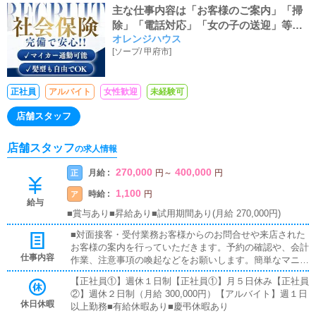
主な仕事内容は「お客様のご案内」「掃
除」「電話対応」「女の子の送迎」等で
オレンジハウス
す。
[
ソープ
/
甲府市
]
正社員
アルバイト
女性歓迎
未経験可
店舗スタッフ
店舗スタッフ
の求人情報
270,000
400,000
月給 :
正
円
～
円
1,100
時給 :
ア
円
給与
■賞与あり■昇給あり■試用期間あり(月給 270,000円)
■対面接客・受付業務お客様からのお問合せや来店された
お客様の案内を行っていただきます。予約の確認や、会計
仕事内容
作業、注意事項の喚起などをお願いします。簡単なマニュ
アルや、先輩スタッフに付いて業務内容を見ながら徐々に
【正社員①】週休１日制【正社員①】月５日休み【正社員
覚えていただきますので、未経験の方でも安心して働けま
②】週休２日制（月給 300,000円）【アルバイト】週１日
す。■企画の立案店舗イベントや店舗運営など様々な企画
休日休暇
以上勤務■有給休暇あり■慶弔休暇あり
を提案していただきます。【新規のお客様の増加】【お客