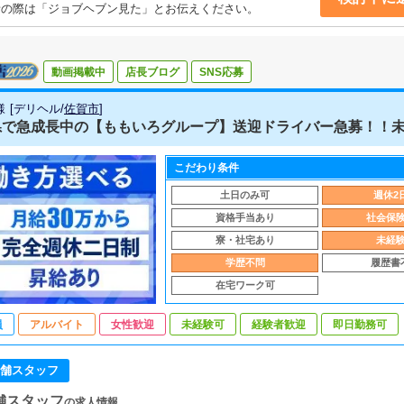
話の際は「ジョブヘブン見た」とお伝えください。
動画掲載中
店長ブログ
SNS応募
様
[
デリヘル
/
佐賀市
]
で急成長中の【ももいろグループ】送迎ドライバー急募！！未経験
こだわり条件
土日のみ可
週休2
資格手当あり
社会保
寮・社宅あり
未経
学歴不問
履歴書
在宅ワーク可
員
アルバイト
女性歓迎
未経験可
経験者歓迎
即日勤務可
舗スタッフ
舗スタッフ
の求人情報