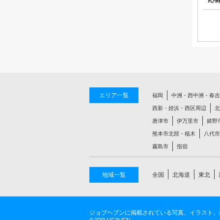
エリア一覧
福岡
中洲・西中洲・春吉
西新・姪浜・西区周辺
北
唐津市
伊万里市
嬉野
熊本市北部・植木
八代市
霧島市
指宿
地域一覧
全国
北海道
東北
ジョブヘブンに掲載されている写真、イラスト、