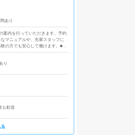
期間あり
の案内を行っていただきます。予約
単なマニュアルや、先輩スタッフに
験の方でも安心して働けます。■企
ただきます。【新規のお客様の増
加】など、売上UPに繋がる施策の
あり
いているキャストの方が稼げるよう
アドバイスを行っていただきます。
更新作業を行っていただきます。キ
基本的にはボタンを押すだけや、ブ
が苦手な人でも簡単にできます。■
くため、店内の清掃や備品の管理・
者も歓迎
見る