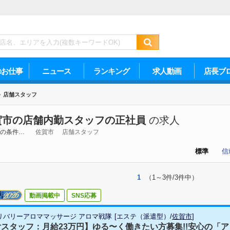
のお仕事
ニュース
ランキング
求人動画
店長ブ
>
店舗スタッフ
賀市の店舗内勤スタッフの正社員
の求人
の条件…
佐賀市
店舗スタッフ
標準
信
1
（1～3件/3件中）
動画掲載中
SNS応募
リバリーアロママッサージ アロマ戦隊
[
エステ（派遣型）
/
佐賀市
]
スタッフ：月給23万円】ゆる〜く働きたい方募集!!安心の「アロ