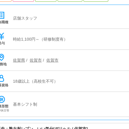
店舗スタッフ
集職種
時給1,100円～（研修制度有）
給与
佐賀県
/
佐賀市
/
佐賀市
務地
18歳以上（高校生不可）
募資格
基本シフト制
務形態
/休日等
募先：
熟女射レブン いい気分
[デリヘル / 佐賀市]