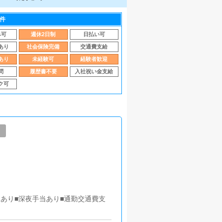
件
み可
週休2日制
日払い可
あり
社会保険完備
交通費支給
あり
未経験可
経験者歓迎
問
履歴書不要
入社祝い金支給
ク可
間あり■深夜手当あり■通勤交通費支