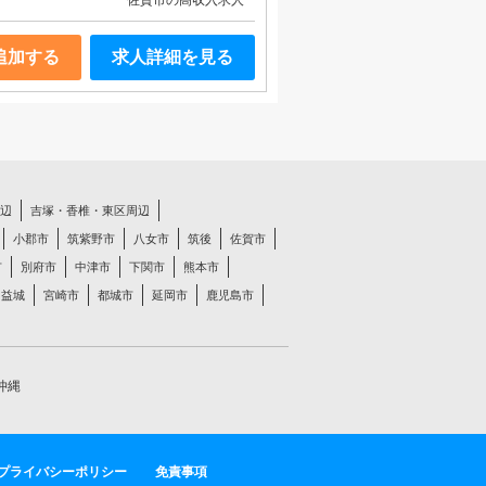
佐賀市の高収入求人
追加する
求人詳細を見る
辺
吉塚・香椎・東区周辺
小郡市
筑紫野市
八女市
筑後
佐賀市
市
別府市
中津市
下関市
熊本市
・益城
宮崎市
都城市
延岡市
鹿児島市
沖縄
プライバシーポリシー
免責事項