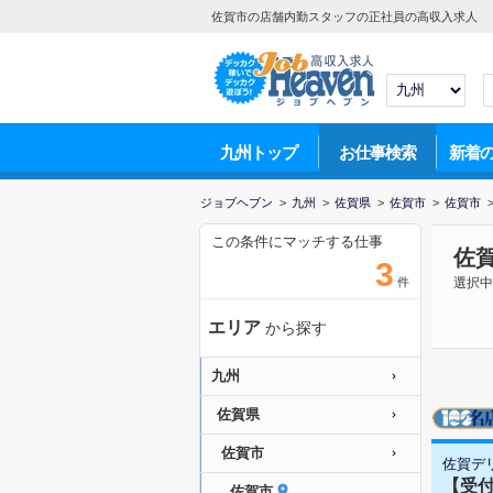
佐賀市の店舗内勤スタッフの正社員の高収入求人
九州トップ
お仕事検索
新着
ジョブヘブン
>
九州
>
佐賀県
>
佐賀市
>
佐賀市
この条件にマッチする仕事
佐
3
件
選択中
エリア
から探す
九州
佐賀県
佐賀市
佐賀デ
【受付
佐賀市