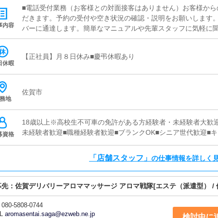
■電話受付業務（お客様との対面接客はありません）お客様から
だきます。予約の受付や空き状況の確認・説明をお願いします
事内容
バーに通達します。簡単なマニュアルや先輩スタッフに気軽に
心して働けます。■PC更新業務ヘブンネットなど、ポータルサ
いただきます。キャストの出勤情報やイベント、求人ブログの
【正社員】月８日休み■慶弔休暇あり
を押すだけや、ブログの更新時に簡単に文字が入力出来れば問題
日休暇
単にできます。■清掃・備品管理お客様やキャストの方に快適に
や備品の管理・補充を行っていただきます。
佐賀市
務地
18歳以上※高校生不可車の免許がある方経験者・未経験者大歓迎
未経験者歓迎■職種経験者歓迎■ブランクOK■シニア世代歓迎■
募資格
「店舗スタッフ」
の仕事情報を詳しく
募先：
佐賀デリバリーアロママッサージ アロマ戦隊
[エステ（派遣型） / 
080-5808-0744
L
aromasentai.saga@ezweb.ne.jp
検討中に