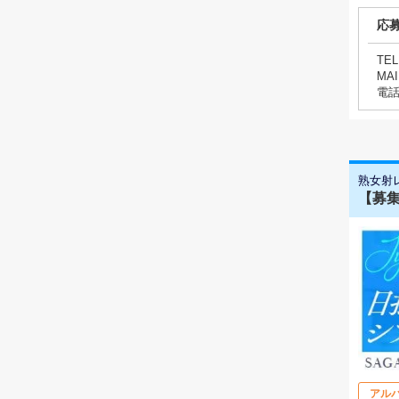
応
TEL
MAI
電
熟女射
【募
アル