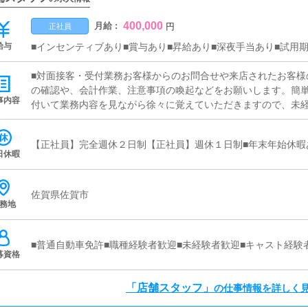
400,000
月給 :
円
正社員
給与
■インセンティブあり■賞与あり■昇給あり■深夜手当あり■試用
■対面接客・受付業務お客様からのお問合せや来店されたお客様
の確認や、会計作業、注意事項の喚起などをお願いします。簡
事内容
付いて業務内容を見ながら徐々に覚えていただきますので、未経
画の立案店舗イベントや店舗運営など様々な企画を提案してい
加】【お客様のリピート率の向上】【キャストの方の入店数の増
【正社員】完全週休２日制【正社員】週休１日制■年末年始休暇
提案を行っていただきます。■キャスト管理お店で働いていただ
日休暇
にインターネットを使ったPR（写メ日記）などの使い方などの
■PC更新業務ヘブンネットなど、ポータルサイト等の店舗情報
ャストの出勤情報やイベント、求人ブログの作成となります。
佐賀県佐賀市
務地
ログの更新時に簡単に文字が入力出来れば問題ありません。PC
清掃・備品管理お客様やキャストの方に快適にお過ごしいただ
補充を行っていただきます。
■普通自動車免許■職種経験者歓迎■未経験者歓迎■キャスト経験
募資格
「店舗スタッフ」
の仕事情報を詳しく