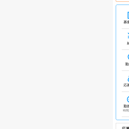
募
勤
応
勤
時間
応