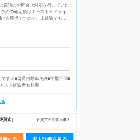
の電話のお問合せ対応を行っていた
。予約の確定後はキャストやドライ
聞ける環境ですので、未経験でも安
イト等の店舗情報更新作業を行って
作成となります。基本的にはボタン
ありません。PCが苦手な人でも簡
お過ごしいただくため、店内の清掃
です☆■普通自動車免許■学歴不問■
キャスト経験者も歓迎
見る
佐賀市]
佐賀市の高収入求人
追加する
求人詳細を見る