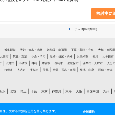
検討中に
1
（1～3件/3件中）
博多駅前
天神・大名・赤坂
雑餉隈・南福岡
平尾・薬院・今泉
大橋・南区周
九州市
筑豊・京築
小倉・門司
黒崎・折尾・八幡
久留米市
柳川
大牟田市
市
武雄市
小城市
神崎
鳥栖市
長崎市
佐世保市
諫早市・大村市
大分
水俣市
人吉市
宇城市
天草
荒尾・玉名・南関
菊池・山鹿
阿蘇・大津
新潟
北陸
埼玉
千葉
東京
神奈川
東海
大阪
四国中国
九州
画像、文章等の無断使用を固く禁じます。
会員規約