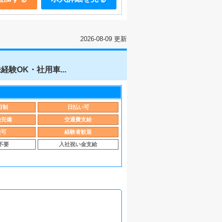
2026-08-09 更新
OK・社用車...
日制
日払い可
険完備
交通費支給
験可
経験者歓迎
不要
入社祝い金支給