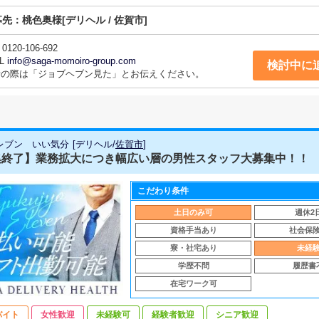
募先：
桃色奥様
[デリヘル / 佐賀市]
0120-106-692
L
info@saga-momoiro-group.com
検討中に
話の際は「ジョブヘブン見た」とお伝えください。
レブン いい気分
[
デリヘル
/
佐賀市
]
集終了】業務拡大につき幅広い層の男性スタッフ大募集中！！
こだわり条件
土日のみ可
週休2
資格手当あり
社会保
寮・社宅あり
未経
学歴不問
履歴書
在宅ワーク可
バイト
女性歓迎
未経験可
経験者歓迎
シニア歓迎