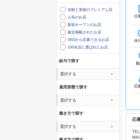
信頼と実績のプレミアム店
仕
人気のお店
新規オープンのお店
最近掲載されたお店
SNSから応募できるお店
休
100名店に選ばれたお店
給与で探す
勤
選択する
応
雇用形態で探す
選択する
働き方で探す
応
選択する
TEL
MAI
稼ぎ方で探す