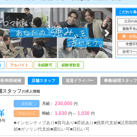
こだわり条
土日の
資格手当
寮・社宅
学歴不
在宅ワー
員
アルバイト
未経験可
経験者歓迎
長/幹部候補
店舗スタッフ
送迎ドライバー
事務/経理スタッフ
舗スタッフ
の求人情報
230,000
月給 :
円
正社員
1,030
1,030
時給 :
円
～
円
アルバイト
給与
■インセンティブあり■賞与あり■昇給あり■残業代支給■試用期
給■ガソリン代支給■週払い可■日払い可