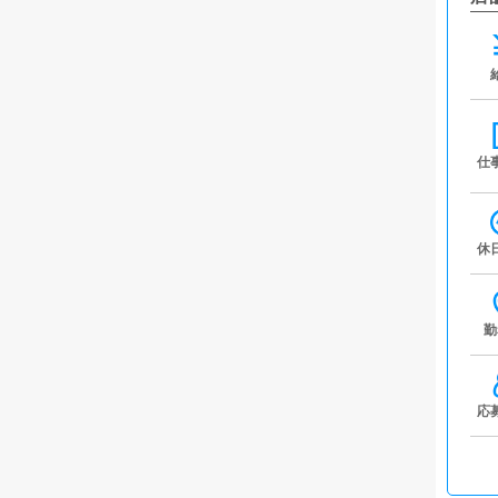
仕
休
勤
応