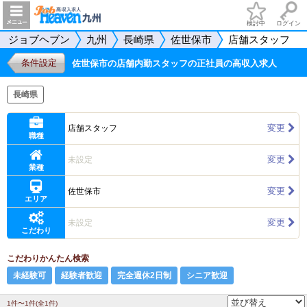
検討中
ログイン
ジョブヘブン
九州
長崎県
佐世保市
店舗スタッフ
条件設定
佐世保市の店舗内勤スタッフの正社員の高収入求人
長崎県
変更
店舗スタッフ
職種
変更
未設定
業種
変更
佐世保市
エリア
変更
未設定
こだわり
こだわりかんたん検索
未経験可
経験者歓迎
完全週休2日制
シニア歓迎
1件〜1件(全1件)