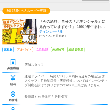
8/8 17:54 求人ムービー更新
「今の給料、自分の『ポテンシャル』に
見合っていますか？」 199〇年生まれの
ティンカーベル
店長が教える、データと感覚で勝つ「次
[
デリヘル
/
佐世保市
]
世代の店舗運営」。
正社員
アルバイト
女性歓迎
未経験可
経験者歓迎
店舗スタッフ
募集職種
送迎ドライバー：時給1,100円(車両持ち込みの場合)店舗
スタッフ：月給制店長・店長候補についてはインセンティ
給与
ブ制度を設けておりますのでask※上限はありません
長崎県
/
佐世保市
/
佐世保市
勤務地