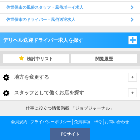
佐世保市の風俗スタッフ・風俗ボーイ求人
佐世保市のドライバー・風俗送迎求人
デリヘル送迎ドライバー求人を探す
福岡県
検討中リスト
閲覧履歴
佐賀県
福岡県
地方を変更する
長崎県
佐賀県
福岡県 デリヘル送迎ドライバー
<
全国トップ
スタッフとして働くお店を探す
大分県
長崎県
福岡市
佐賀県 デリヘル送迎ドライバー
北海道 男性高収入
福岡県
仕事に役立つ情報満載 「ジョブジャーナル」
東北 男性高収入
熊本県
大分県
佐賀市
長崎県 デリヘル送迎ドライバー
北九州
福岡市 デリヘル送迎ドライバー
会員規約
福岡 男性高収入
プライバシーポリシー
免責事項
FAQ
お問い合わせ
佐賀県
南関東 男性高収入
中洲 男性高収入
鹿児島県
熊本県
PCサイト
長崎市
大分県 デリヘル送迎ドライバー
嬉野・武雄・小城
久留米
佐賀市 デリヘル送迎ドライバー
福岡 デリヘル送迎ドライバー
北九州 デリヘル送迎ドライバー
佐賀 男性高収入
甲信越 男性高収入
長崎県