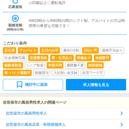
◇20歳以上◇運転免許
応募資格
AM10時からAM2時の間のシフト制。アルバイトの方は時
勤務形態
間帯の希望も可能です！
(時間/休日等)
こだわり条件
正社員
アルバイト
土日のみ可
週休2日制
日払い可
資格手当あり
社会保険完備
交通費支給
寮・社宅あり
研修あり
未経験可
経験者歓迎
シニア歓迎
学歴不問
履歴書不要
幹部候補
車･バイク通勤可
制服貸与
入社祝い金支給
在宅ワーク可
検討中に追加
求人情報を見る
佐世保市の風俗男性求人の関連ページ
佐世保市の風俗男性求人
佐世保市の風俗店長・幹部候補求人