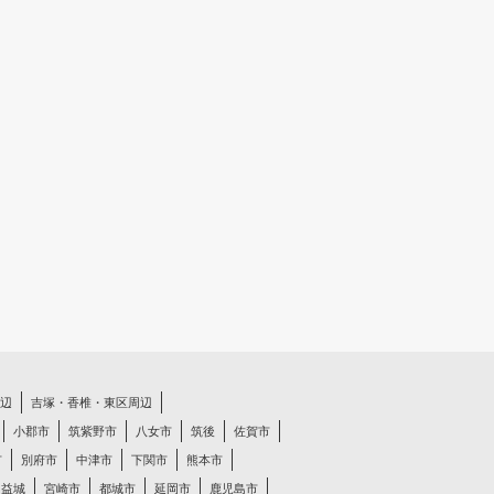
辺
吉塚・香椎・東区周辺
小郡市
筑紫野市
八女市
筑後
佐賀市
市
別府市
中津市
下関市
熊本市
・益城
宮崎市
都城市
延岡市
鹿児島市