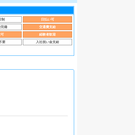
日制
日払い可
険完備
交通費支給
験可
経験者歓迎
不要
入社祝い金支給