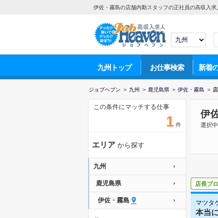
伊佐・霧島の店舗内勤スタッフの正社員の高収入求
九州トップ
お仕事検索
新着
ジョブヘブン
>
九州
>
鹿児島県
>
伊佐・霧島
>
店
この条件にマッチする仕事
伊
1
件
選択中
エリア
から探す
九州
鹿児島県
店長ブ
伊佐・霧島
マツタ
本当に