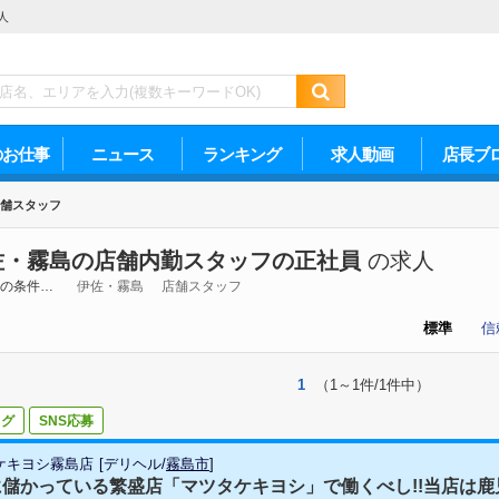
人
のお仕事
ニュース
ランキング
求人動画
店長ブ
舗スタッフ
佐・霧島の店舗内勤スタッフの正社員
の求人
の条件…
伊佐・霧島
店舗スタッフ
標準
信
1
（1～1件/1件中）
ログ
SNS応募
ケキヨシ霧島店
[
デリヘル
/
霧島市
]
儲かっている繁盛店「マツタケキヨシ」で働くべし!!当店は鹿児