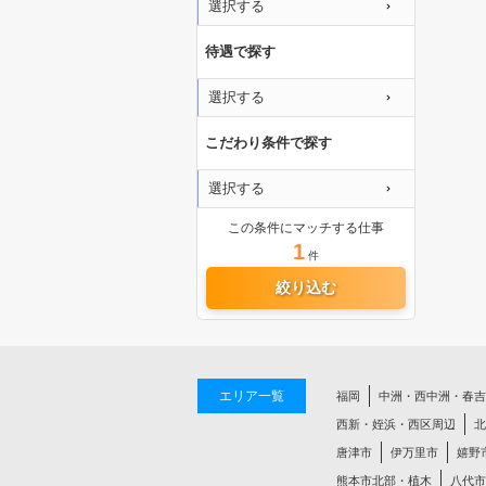
選択する
待遇で探す
選択する
こだわり条件で探す
選択する
この条件にマッチする仕事
1
件
絞り込む
エリア一覧
福岡
中洲・西中洲・春吉
西新・姪浜・西区周辺
北
唐津市
伊万里市
嬉野
熊本市北部・植木
八代市