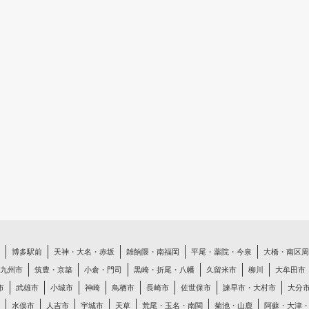
博多駅前
天神・大名・赤坂
雑餉隈・南福岡
平尾・薬院・今泉
大橋・南区周
九州市
筑豊・京築
小倉・門司
黒崎・折尾・八幡
久留米市
柳川
大牟田市
市
武雄市
小城市
神崎
鳥栖市
長崎市
佐世保市
諫早市・大村市
大分
水俣市
人吉市
宇城市
天草
荒尾・玉名・南関
菊池・山鹿
阿蘇・大津