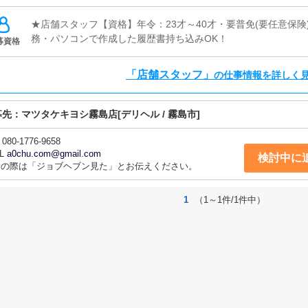
★店舗スタッフ【資格】年令：23才～40才・要普免(要任意保険
務・パソコンで作成した履歴書持ち込みOK！
募資格
「店舗スタッフ」
の仕事情報を詳しく
募先：
マツタケキヨシ霧島店
[デリヘル / 霧島市]
080-1776-9658
L
a0chu.com@gmail.com
検討中に
話の際は「ジョブヘブン見た」とお伝えください。
1
（1～1件/1件中）