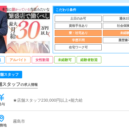
こだわり条件
土日のみ可
週休2
資格手当あり
社会保
寮・社宅あり
未経
学歴不問
履歴書
在宅ワーク可
員
アルバイト
女性歓迎
未経験可
経験者歓迎
舗スタッフ
舗スタッフ
の求人情報
★店舗スタッフ230,000円以上+能力給
給与
霧島市
務地