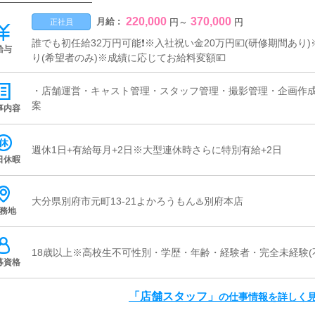
220,000
370,000
月給 :
円
～
円
正社員
誰でも初任給32万円可能❗️※入社祝い金20万円💴(研修期間あり
給与
り(希望者のみ)※成績に応じてお給料変額💴
・店舗運営・キャスト管理・スタッフ管理・撮影管理・企画作
案
事内容
週休1日+有給毎月+2日※大型連休時さらに特別有給+2日
日休暇
大分県別府市元町13-21よかろうもん♨️別府本店
務地
18歳以上※高校生不可性別・学歴・年齢・経験者・完全未経験(
募資格
「店舗スタッフ」
の仕事情報を詳しく