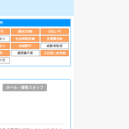
件
み可
週休2日制
日払い可
あり
社会保険完備
交通費支給
あり
未経験可
経験者歓迎
問
履歴書不要
入社祝い金支給
ク可
ホール・接客スタッフ