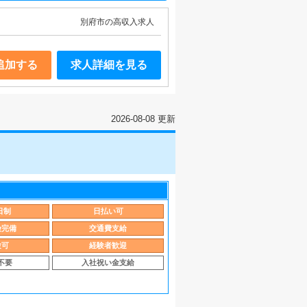
別府市の高収入求人
追加する
求人詳細を見る
2026-08-08 更新
日制
日払い可
険完備
交通費支給
験可
経験者歓迎
不要
入社祝い金支給