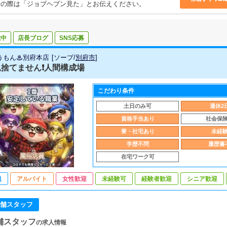
話の際は「ジョブヘブン見た」とお伝えください。
載中
店長ブログ
SNS応募
うもん♨別府本店
[
ソープ
/
別府市
]
捨てません❗️人間構成場
こだわり条件
土日のみ可
週休2
資格手当あり
社会保
寮・社宅あり
未経
学歴不問
履歴書
在宅ワーク可
員
アルバイト
女性歓迎
未経験可
経験者歓迎
シニア歓迎
舗スタッフ
舗スタッフ
の求人情報