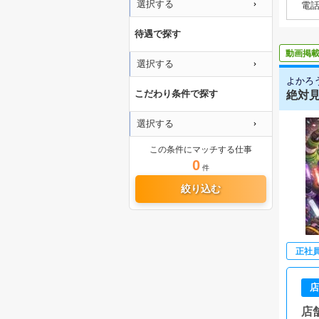
選択する
電
待遇で探す
動画掲
選択する
よかろ
こだわり条件で探す
絶対見
選択する
この条件にマッチする仕事
0
件
絞り込む
正社
店
店