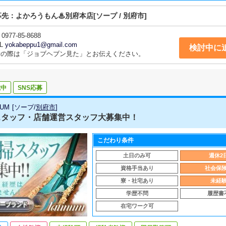
募先：
よかろうもん♨別府本店
[ソープ / 別府市]
0977-85-8688
L
yokabeppu1@gmail.com
検討中に
話の際は「ジョブヘブン見た」とお伝えください。
載中
SNS応募
NUM
[
ソープ
/
別府市
]
スタッフ・店舗運営スタッフ大募集中！
こだわり条件
土日のみ可
週休2
資格手当あり
社会保
寮・社宅あり
未経
学歴不問
履歴書
在宅ワーク可