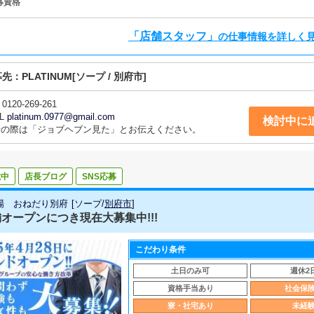
募資格
「店舗スタッフ」
の仕事情報を詳しく
募先：
PLATINUM
[ソープ / 別府市]
0120-269-261
L
platinum.0977@gmail.com
検討中に
話の際は「ジョブヘブン見た」とお伝えください。
載中
店長ブログ
SNS応募
場 おねだり別府
[
ソープ
/
別府市
]
オープンにつき現在大募集中!!!
こだわり条件
土日のみ可
週休2
資格手当あり
社会保
寮・社宅あり
未経