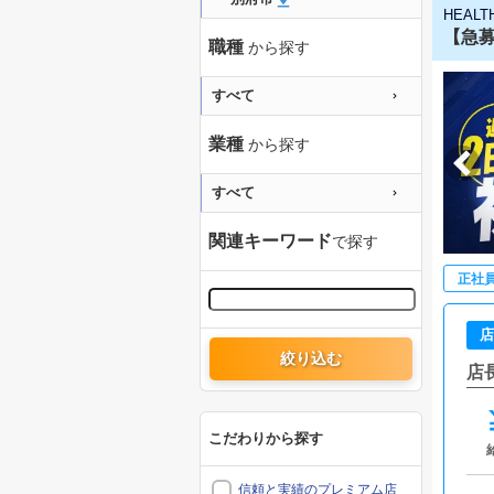
HEALT
【急募
職種
から探す
すべて
業種
から探す
すべて
関連キーワード
で探す
正社
店
絞り込む
店
こだわりから探す
信頼と実績のプレミアム店