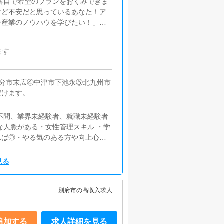
！各自で希望のプランをおくみできま
けど不安だと思っているあなた！ア
ー産業のノウハウを学びたい！」
ちたい！」そんな貴方からのご応募
の夢を叶えて下さい！！【女性スタ
ます
などにご興味のある方は高待遇でお
況の分析・改善・スタッフ・コンパ
ポストです。やる気と責任感を持っ
大分市末広④中津市下池永⑤北九州市
だけます。
歴不問、業界未経験者、就職未経験者
な人脈がある・女性管理スキル ・学
れば◎・やる気のある方や向上心の
llustrator、FLASHが使える
ト関連の知識と技術のある経験者優
見る
以上経過している方※任意保険等の
ない方も歓迎です。がんばり次第で
入社の方もおられます）身分証必須・
別府市の高収入求人
本台帳カード(写真付)など。応募の
団関係者及びそれに準ずる方のご応
追加する
求人詳細を見る