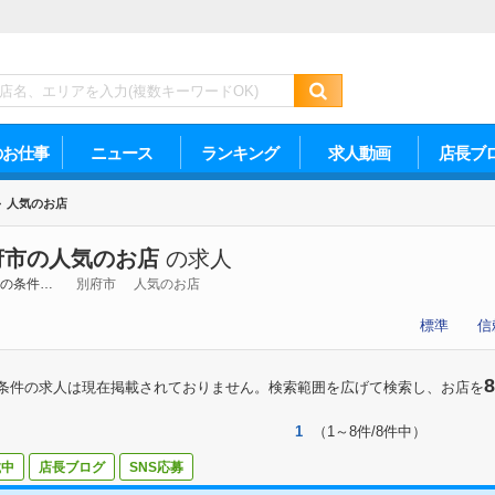
のお仕事
ニュース
ランキング
求人動画
店長ブ
>
人気のお店
府市の人気のお店
の求人
の条件…
別府市
人気のお店
標準
信
8
条件の求人は現在掲載されておりません。検索範囲を広げて検索し、お店を
1
（1～8件/8件中）
載中
店長ブログ
SNS応募