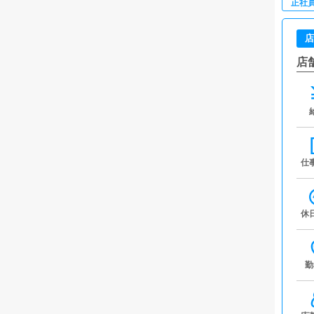
正社
店
店
仕
休
勤