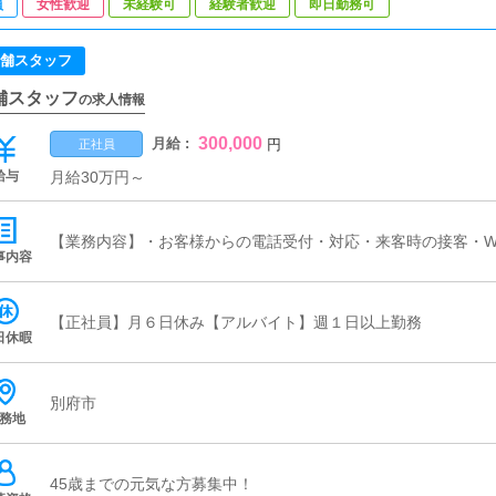
員
女性歓迎
未経験可
経験者歓迎
即日勤務可
舗スタッフ
舗スタッフ
の求人情報
300,000
月給 :
円
正社員
給与
月給30万円～
【業務内容】・お客様からの電話受付・対応・来客時の接客・W
事内容
【正社員】月６日休み【アルバイト】週１日以上勤務
日休暇
別府市
務地
45歳までの元気な方募集中！