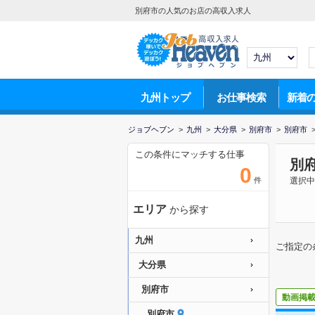
別府市の人気のお店の高収入求人
九州トップ
お仕事検索
新着
ジョブヘブン
>
九州
>
大分県
>
別府市
>
別府市
この条件にマッチする仕事
別
0
件
選択中
エリア
から探す
九州
ご指定の
大分県
別府市
動画掲
別府市