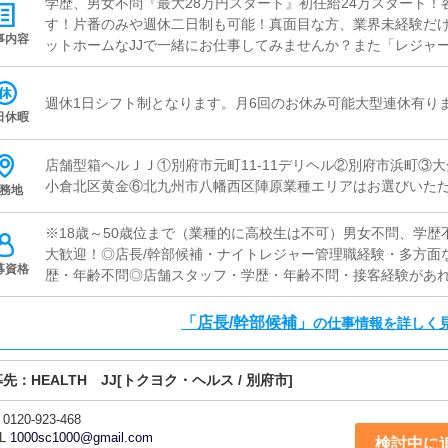
学歴、男女不問『最大28万円スタート』初任給24万スタート
す！片番のみや週休二日制も可能！真面目な方、業界未経験だ
事内容
ットホームなJJで一緒にお仕事してみませんか？また「レジャ
「独立願望がある！」「大きな夢がある！」「自分のお店を持
お待ちしております！是非、当店で学びながら仕事をし、貴方
週休1日シフト制となります。月6回のお休み可能大型連休有り
ッフ特別募集中！】元キャストの方や業界経験者で、事務作業
日休暇
待ちしております！！≪店長・幹部候補/店舗スタッフ≫営業状
ニオンへの指導など店舗経営の方向性の決定に深く関わる重要
店舗型箱ヘルＪＪ①別府市元町11-11デリヘル②別府市浜町③
た方を募集しています。
小倉北区黄金⑥北九州市八幡西区陣原業種エリアはお選びいた
務地
※18歳～50歳位まで（業種的に高校生は不可）男女不問、学
大歓迎！◎店長/幹部候補・ナイトレジャー管理職経験・多方面
募資格
歴・年齢不問◎店舗スタッフ・学歴・年齢不問・接客経験があ
ある方大歓迎！◎事務/WEBスタッフ・学歴・年齢不問・Photoshop、I
方・制作実績のわかるものをご持参ください。※インターネッ
「店長/幹部候補」
の仕事情報を詳しく
遇◎ドライバー・学歴・年齢不問・普通運転免許を取得して2年
加入済みの自家用車の持込みが出来る方。自家用車をお持ちで
募先：
HEALTH JJ
年収1000万円以上が可能です(現在数名が達成中・未経験から
[トクヨク・ヘルス / 別府市]
本籍地記載の住民票＋運転免許証またはパスポートまたは住民基
0120-923-468
件で他に何かご質問がある場合はお問い合わせください※暴力
L
1000sc1000@gmail.com
募は固くお断りさせていただきます
検討中に