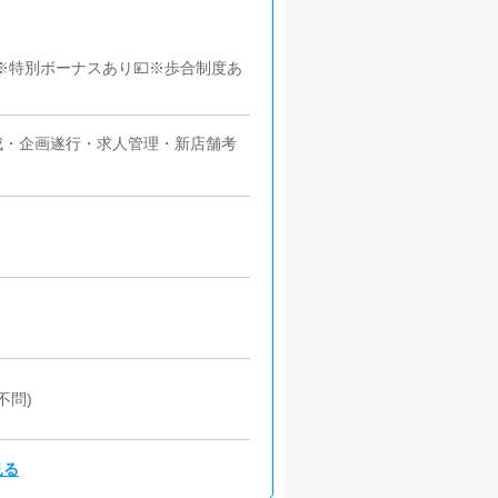
)※特別ボーナスあり💴※歩合制度あ
成・企画遂行・求人管理・新店舗考
不問)
見る