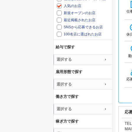
人気のお店
仕
新規オープンのお店
最近掲載されたお店
SNSから応募できるお店
100名店に選ばれたお店
休
給与で探す
勤
選択する
雇用形態で探す
応
選択する
働き方で探す
選択する
応
稼ぎ方で探す
TEL
MAI