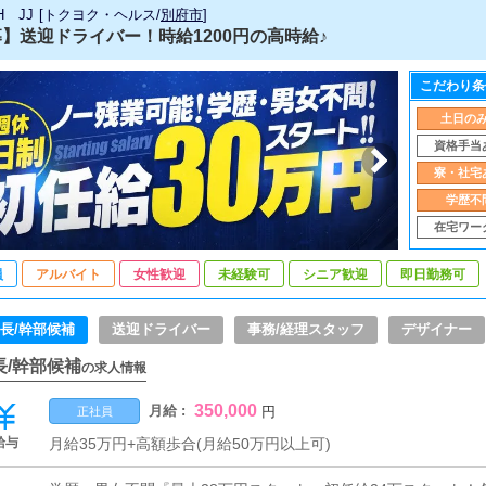
H JJ
[
トクヨク・ヘルス
/
別府市
]
】送迎ドライバー！時給1200円の高時給♪
こだわり条
土日の
資格手当
寮・社宅
学歴不
在宅ワー
員
アルバイト
女性歓迎
未経験可
シニア歓迎
即日勤務可
長/幹部候補
送迎ドライバー
事務/経理スタッフ
デザイナー
長/幹部候補
の求人情報
350,000
月給 :
円
正社員
給与
月給35万円+高額歩合(月給50万円以上可)