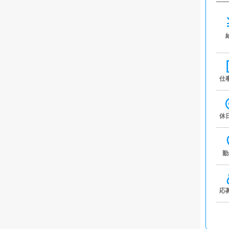
仕
休
勤
応