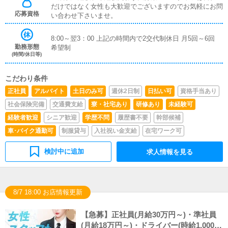
だけではなく女性も大歓迎でございますのでお気軽にお問
応募資格
い合わせ下さいませ。
8:00～翌3：00 上記の時間内で2交代制休日 月5回～6回
勤務形態
希望制
(時間/休日等)
こだわり条件
正社員
アルバイト
土日のみ可
週休2日制
日払い可
資格手当あり
社会保険完備
交通費支給
寮・社宅あり
研修あり
未経験可
経験者歓迎
シニア歓迎
学歴不問
履歴書不要
幹部候補
車･バイク通勤可
制服貸与
入社祝い金支給
在宅ワーク可
検討中に追加
求人情報を見る
8/7 18:00 お店情報更新
【急募】正社員(月給30万円～)・準社員
(月給18万円～)・ドライバー(時給1,000円