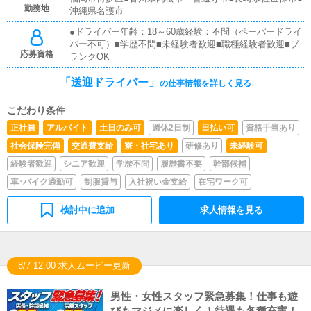
勤務地
沖縄県名護市
●ドライバー年齢：18～60歳経験：不問（ペーパードライ
バー不可）■学歴不問■未経験者歓迎■職種経験者歓迎■ブ
応募資格
ランクOK
「送迎ドライバー」
の仕事情報を詳しく見る
こだわり条件
正社員
アルバイト
土日のみ可
週休2日制
日払い可
資格手当あり
社会保険完備
交通費支給
寮・社宅あり
研修あり
未経験可
経験者歓迎
シニア歓迎
学歴不問
履歴書不要
幹部候補
車･バイク通勤可
制服貸与
入社祝い金支給
在宅ワーク可
検討中に追加
求人情報を見る
8/7 12:00 求人ムービー更新
男性・女性スタッフ緊急募集！仕事も遊
びもマジメに楽しく！待遇も各種充実！