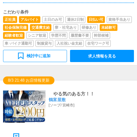
こだわり条件
正社員
アルバイト
土日のみ可
週休2日制
日払い可
資格手当あり
社会保険完備
交通費支給
寮・社宅あり
研修あり
未経験可
経験者歓迎
シニア歓迎
学歴不問
履歴書不要
幹部候補
車･バイク通勤可
制服貸与
入社祝い金支給
在宅ワーク可
検討中に追加
求人情報を見る
8/3 21:48 お店情報更新
やる気のある方！！
鶴富屋敷
[
ソープ
/
宮崎市
]