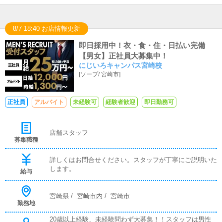
8/7 18:40 お店情報更新
即日採用中！衣・食・住・日払い完備
【男女】正社員大募集中！
にじいろキャンパス宮崎校
[
ソープ
/
宮崎市
]
正社員
アルバイト
未経験可
経験者歓迎
即日勤務可
店舗スタッフ
募集職種
詳しくはお問合せください。スタッフが丁寧にご説明いた
します。
給与
宮崎県
/
宮崎市内
/
宮崎市
勤務地
20歳以上経験、未経験問わず大募集！！スタッフは男性