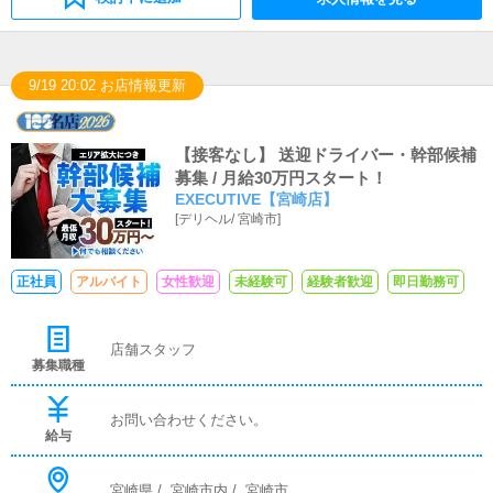
9/19 20:02 お店情報更新
【接客なし】 送迎ドライバー・幹部候補
募集 / 月給30万円スタート！
EXECUTIVE【宮崎店】
[
デリヘル
/
宮崎市
]
正社員
アルバイト
女性歓迎
未経験可
経験者歓迎
即日勤務可
店舗スタッフ
募集職種
お問い合わせください。
給与
宮崎県
/
宮崎市内
/
宮崎市