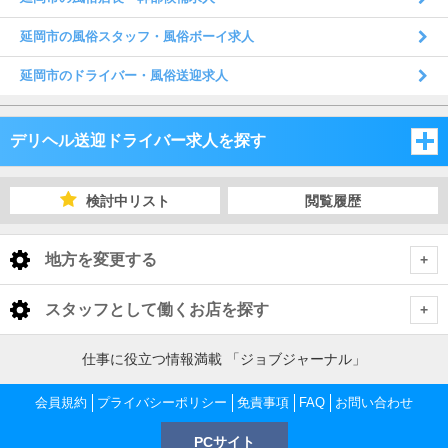
延岡市の風俗スタッフ・風俗ボーイ求人
延岡市のドライバー・風俗送迎求人
デリヘル送迎ドライバー求人を探す
福岡県
検討中リスト
閲覧履歴
佐賀県
福岡県
地方を変更する
長崎県
佐賀県
福岡県 デリヘル送迎ドライバー
<
全国トップ
スタッフとして働くお店を探す
大分県
長崎県
福岡市
佐賀県 デリヘル送迎ドライバー
北海道 男性高収入
福岡県
仕事に役立つ情報満載 「ジョブジャーナル」
東北 男性高収入
熊本県
大分県
佐賀市
長崎県 デリヘル送迎ドライバー
北九州
福岡市 デリヘル送迎ドライバー
会員規約
福岡 男性高収入
プライバシーポリシー
免責事項
FAQ
お問い合わせ
佐賀県
南関東 男性高収入
中洲 男性高収入
鹿児島県
熊本県
PCサイト
長崎市
大分県 デリヘル送迎ドライバー
嬉野・武雄・小城
久留米
佐賀市 デリヘル送迎ドライバー
福岡 デリヘル送迎ドライバー
北九州 デリヘル送迎ドライバー