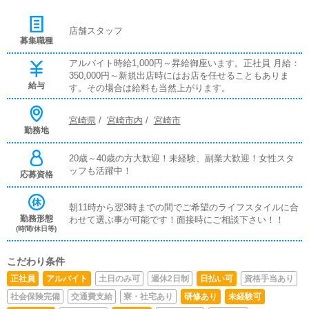
店舗スタッフ
募集職種
アルバイト時給1,000円～昇給御座います。正社員 月給：
350,000円～新規出店時にはお店を任せることもありま
給与
す。その場合は給料も当然上がります。
宮崎県
/
宮崎市内
/
宮崎市
勤務地
20歳～40歳の方大歓迎！未経験、副業大歓迎！女性スタ
ッフも活躍中！
応募資格
朝11時から翌3時までの間でご希望のライフスタイルに合
勤務形態
わせて選ぶ事が可能です！面接時にご相談下さい！！
(時間/休日等)
こだわり条件
正社員
アルバイト
土日のみ可
週休2日制
日払い可
資格手当あり
社会保険完備
交通費支給
寮・社宅あり
研修あり
未経験可