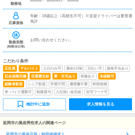
勤務地
年齢：18歳以上（高校生不可）※送迎ドライバーは要普通
免許
応募資格
お問い合わせください。
勤務形態
(時間/休日等)
こだわり条件
正社員
アルバイト
土日のみ可
週休2日制
日払い可
資格手当あり
社会保険完備
交通費支給
寮・社宅あり
研修あり
未経験可
経験者歓迎
シニア歓迎
学歴不問
履歴書不要
幹部候補
車･バイク通勤可
制服貸与
入社祝い金支給
在宅ワーク可
検討中に追加
求人情報を見る
延岡市の風俗男性求人の関連ページ
延岡市の風俗店長・幹部候補求人