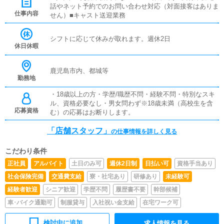
話やネット予約でのお問い合わせ対応（対面接客はありま
仕事内容
せん）■キャスト送迎業務
シフトに応じて休みが取れます。週休2日
休日休暇
鹿児島市内、都城等
勤務地
・18歳以上の方・学歴/職歴不問・経験不問・特別なスキ
ル、資格必要なし・男女問わず※18歳未満（高校生を含
応募資格
む）の応募はお断りします。
「店舗スタッフ」
の仕事情報を詳しく見る
こだわり条件
正社員
アルバイト
土日のみ可
週休2日制
日払い可
資格手当あり
社会保険完備
交通費支給
寮・社宅あり
研修あり
未経験可
経験者歓迎
シニア歓迎
学歴不問
履歴書不要
幹部候補
車･バイク通勤可
制服貸与
入社祝い金支給
在宅ワーク可
検討中に追加
求人情報を見る