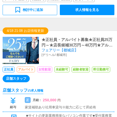
検討中に追加
求人情報を見る
4/18 21:08 お店情報更新
★正社員・アルバイト募集★正社員25万
円～★店長候補30万円～40万円★アルバ
フェアリー【都城店】
イト時給1,100円～★未経験大歓迎★アル
[
デリヘル
/
都城市
]
バイト・社員希望いずれもOK
正社員
アルバイト
女性歓迎
未経験可
経験者歓迎
即日勤務可
店舗スタッフ
店舗スタッフ
の求人情報
250,000
月給 :
正
円
給与
家賃補助あり社用車貸与※能力に応じて昇給有
■サイトの更新業務簡単なパソコン作業です■受付業務電