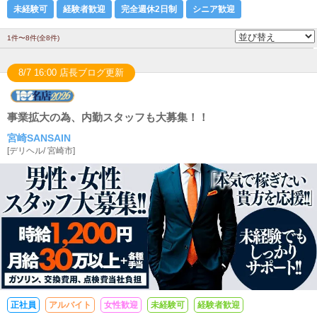
未経験可
経験者歓迎
完全週休2日制
シニア歓迎
1件〜8件(全8件)
8/7 16:00 店長ブログ更新
事業拡大の為、内勤スタッフも大募集！！
宮崎SANSAIN
[
デリヘル
/
宮崎市
]
正社員
アルバイト
女性歓迎
未経験可
経験者歓迎