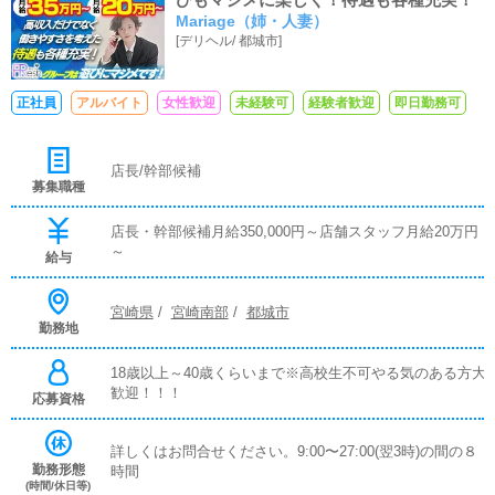
Mariage（姉・人妻）
[
デリヘル
/
都城市
]
正社員
アルバイト
女性歓迎
未経験可
経験者歓迎
即日勤務可
店長/幹部候補
募集職種
店長・幹部候補月給350,000円～店舗スタッフ月給20万円
～
給与
宮崎県
/
宮崎南部
/
都城市
勤務地
18歳以上～40歳くらいまで※高校生不可やる気のある方大
歓迎！！！
応募資格
詳しくはお問合せください。9:00〜27:00(翌3時)の間の８
勤務形態
時間
(時間/休日等)