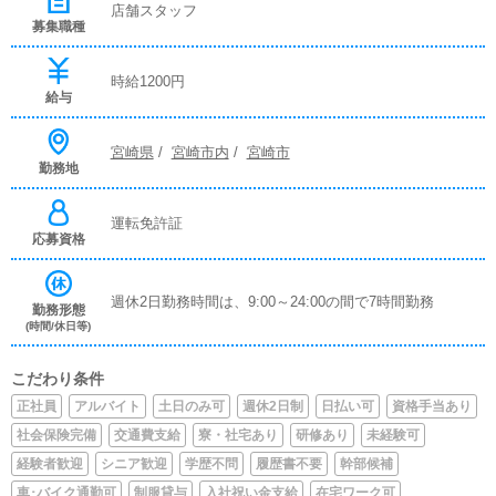
店舗スタッフ
募集職種
時給1200円
給与
宮崎県
/
宮崎市内
/
宮崎市
勤務地
運転免許証
応募資格
週休2日勤務時間は、9:00～24:00の間で7時間勤務
勤務形態
(時間/休日等)
こだわり条件
正社員
アルバイト
土日のみ可
週休2日制
日払い可
資格手当あり
社会保険完備
交通費支給
寮・社宅あり
研修あり
未経験可
経験者歓迎
シニア歓迎
学歴不問
履歴書不要
幹部候補
車･バイク通勤可
制服貸与
入社祝い金支給
在宅ワーク可