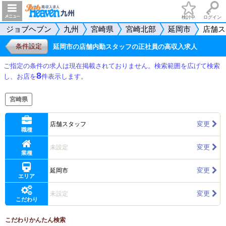
検討中
ログイン
ジョブヘブン
九州
宮崎県
宮崎北部
延岡市
店舗ス
条件設定
延岡市の店舗内勤スタッフの正社員の高収入求人
ご指定の条件の求人は現在掲載されておりません。検索範囲を広げて検索
8
し、お店を
件表示します。
宮崎県
変更
店舗スタッフ
職種
変更
未設定
業種
変更
延岡市
エリア
変更
未設定
こだわり
こだわりかんたん検索