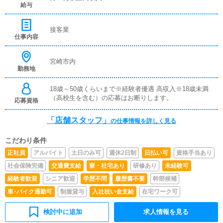
給与
接客業
仕事内容
宮崎市内
勤務地
18歳～50歳くらいまで※経験者優遇 高収入※18歳未満
（高校生を含む）の応募はお断りします。
応募資格
「店舗スタッフ」
の仕事情報を詳しく見る
こだわり条件
正社員
アルバイト
土日のみ可
週休2日制
日払い可
資格手当あり
社会保険完備
交通費支給
寮・社宅あり
研修あり
未経験可
経験者歓迎
シニア歓迎
学歴不問
履歴書不要
幹部候補
車･バイク通勤可
制服貸与
入社祝い金支給
在宅ワーク可
検討中に追加
求人情報を見る