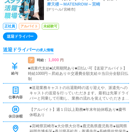
摩天楼～MATENROW～宮崎
＋交通費全額支給)大募集中！九州で展開
[
デリヘル
/
宮崎市
]
しているグループ店！高待遇であなたの
活躍をサポートします！
正社員
アルバイト
未経験可
送迎ドライバー
送迎ドライバー
の求人情報
1,000
時給 :
ア
円
■残業代支給■試用期間あり■日払い可【送迎アルバイト】
給与
時給1000円～昇給あり※交通費全額支給※当日分全額日払
制
■送迎業務キャストの出退勤時の送り迎えや、派遣先への
キャストの送迎を行っていただきます。最初は先輩ドライ
仕事内容
バーと同乗して行動し、業務の流れを覚えていただきます
ので、未経験の方でも安心して働けます。お客様と対面で
接客をお願いすることはありません。ガソリン代・高速代
【アルバイト】週１日以上勤務■年末年始休暇あり■慶弔
は支給します。■清掃業務送迎業務の空き時間に、事務所
休暇あり
休日休暇
や待機室の清掃を行っていただきます。キャストの送迎に
使うお車の清掃もお願いします。
●宮崎県宮崎市●大分県大分市●鹿児島県鹿児島市●福岡県
福岡市博多区●香川県高松市・善通寺市●長崎県佐世保市●