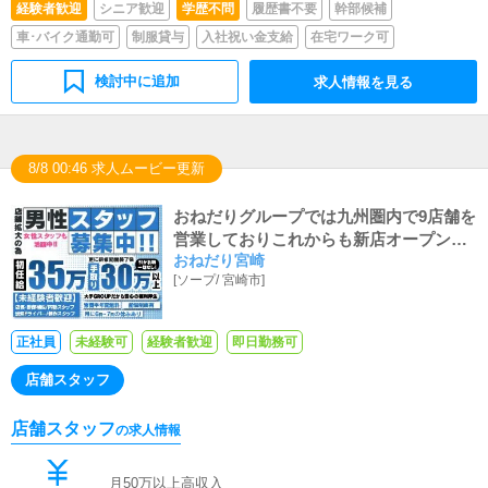
経験者歓迎
シニア歓迎
学歴不問
履歴書不要
幹部候補
車･バイク通勤可
制服貸与
入社祝い金支給
在宅ワーク可
検討中に追加
求人情報を見る
8/8 00:46 求人ムービー更新
おねだりグループでは九州圏内で9店舗を
営業しておりこれからも新店オープン予
おねだり宮崎
定です。家具家電付きの寮完備。寮費半
[
ソープ
/
宮崎市
]
年間無料
正社員
未経験可
経験者歓迎
即日勤務可
店舗スタッフ
店舗スタッフ
の求人情報
月50万以上高収入