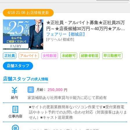
4/18 21:08 お店情報更新
★正社員・アルバイト募集★正社員25万
円～★店長候補30万円～40万円★アルバ
フェアリー【都城店】
イト時給1,100円～★未経験大歓迎★アル
[
デリヘル
/
都城市
]
バイト・社員希望いずれもOK
正社員
アルバイト
女性歓迎
未経験可
経験者歓迎
即日勤務可
店舗スタッフ
店舗スタッフ
の求人情報
250,000
月給 :
正
円
給与
家賃補助あり社用車貸与※能力に応じて昇給有
■サイトの更新業務簡単なパソコン作業です■受付業務電
話やネット予約でのお問い合わせ対応（対面接客はありま
仕事内容
せん）■キャスト送迎業務