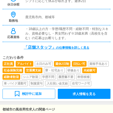
シフトに応じて休みが取れます。週休2日
休日休暇
鹿児島市内、都城等
勤務地
・18歳以上の方・学歴/職歴不問・経験不問・特別なスキ
ル、資格必要なし・男女問わず※18歳未満（高校生を含
応募資格
む）の応募はお断りします。
「店舗スタッフ」
の仕事情報を詳しく見る
こだわり条件
正社員
アルバイト
土日のみ可
週休2日制
日払い可
資格手当あり
社会保険完備
交通費支給
寮・社宅あり
研修あり
未経験可
経験者歓迎
シニア歓迎
学歴不問
履歴書不要
幹部候補
車･バイク通勤可
制服貸与
入社祝い金支給
在宅ワーク可
検討中に追加
求人情報を見る
都城市の風俗男性求人の関連ページ