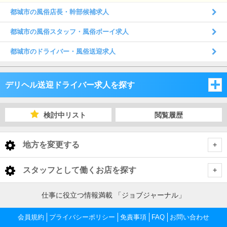
都城市の風俗店長・幹部候補求人
都城市の風俗スタッフ・風俗ボーイ求人
都城市のドライバー・風俗送迎求人
デリヘル送迎ドライバー求人を探す
福岡県
検討中リスト
閲覧履歴
佐賀県
福岡県
地方を変更する
長崎県
佐賀県
福岡県 デリヘル送迎ドライバー
<
全国トップ
スタッフとして働くお店を探す
大分県
長崎県
福岡市
佐賀県 デリヘル送迎ドライバー
北海道 男性高収入
福岡県
仕事に役立つ情報満載 「ジョブジャーナル」
東北 男性高収入
熊本県
大分県
佐賀市
長崎県 デリヘル送迎ドライバー
北九州
福岡市 デリヘル送迎ドライバー
会員規約
福岡 男性高収入
プライバシーポリシー
免責事項
FAQ
お問い合わせ
佐賀県