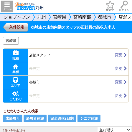
検討中
ログイン
ジョブヘブン
九州
宮崎県
宮崎南部
都城市
店舗ス
条件設定
都城市の店舗内勤スタッフの正社員の高収入求人
宮崎県
変更
店舗スタッフ
職種
変更
未設定
業種
変更
都城市
エリア
変更
未設定
こだわり
こだわりかんたん検索
未経験可
経験者歓迎
完全週休2日制
シニア歓迎
1件〜1件(全1件)