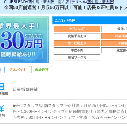
CLUBBLENDA西中島・新大阪・南方店
[
デリヘル
/
西中島・新大阪
]
全国50店舗運営！月収50万円以上可能！店長＆正社員＆ド
こだわり条件
土日のみ可
週休2
資格手当あり
社会保
寮・社宅あり
未経
学歴不問
履歴書
在宅ワーク可
員
アルバイト
未経験可
店長/幹部候補
集職種
■受付スタッフ/店舗スタッフ┗正社員：月給25万円以上+インセ
円～1,300円+インセンティブ※研修期間あり（能力と成長に応
給与
┗専務：80万円～+インセンティブ┗常務：70万円～+インセン
ティブ┗店長：50万円～+インセンティブ┗マネージャー：35