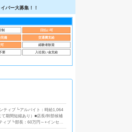
ライバー大募集！！
日制
日払い可
険完備
交通費支給
験可
経験者歓迎
不要
入社祝い金支給
ンティブ┗アルバイト：時給1,064
じて期間短縮あり）■店長/幹部候補
ティブ┗部長：60万円～+インセン
万円以上+インセンティブ■ドライバ