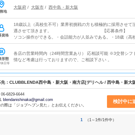
ー時給1,064円～+ガソリン代支給※面接時判断（研修期間あり
大阪府
/
大阪市
/
西中島・新大阪
スタッフ20万円～60万円■店舗事務スタッフ25万円～35万円＋
務地
0万円■求人部スタッフ┗正社員：20万円～50万円＋歩合給┗アル
給※随時、昇進と昇給がございます！
18歳以上（高校生不可）業界初挑戦の方も積極的に採用させて
遇させて頂きます。 【応募条件
募資格
ソコン操作ができる。・会話能力が人並みである。・18歳（高
１．店長/幹部候補■18歳（高校生不可）～49歳■普通免許不要
運営/売上管理/出勤管理/女性コンパニオン指導/従業員教育２．
各店の営業時間内（24時間営業あり） 応相談可能 ※3交替シフ
ッフ■18歳（高校生不可）～49歳■普通免許不要■未経験者大歓迎
務形態
情など考慮は行っておりますので、ご相談下さい 。
更新 / 女の子のフォローが主な業務です。３．ドライバー■18歳
/休日等
未経験者大歓迎■経験者優遇※ 必要条件・車両持ち込み可能な
搭乗者無制限の保険（自賠責保険・任意保険等）
募先：
CLUBBLENDA西中島・新大阪・南方店
[デリヘル / 西中島・新大阪
06-6829-6644
L
blendanishinaka@gmail.com
検討中に
話の際は「ジョブヘブン見た」とお伝えください。
1
（1～1件/1件中）