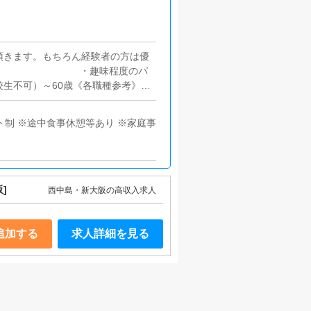
）※全額日払い■WEBデザイナー・
能力給■企画運営スタッフ30万円～7
バイト：1064円～1200円＋歩合
頂きます。もちろん経験者の方は優
】 ・趣味程度のパ
校生不可）～60歳《各職種参考》
■未経験者大歓迎■ 経験者優遇※店舗
店舗スタッフ/受付（フロント）スタ
ト制 ※途中食事休憩等あり ※家庭事
■経験者優遇※電話受付 / サイトの
（高校生不可）～60歳■要普通免許■
方・ナビ付き歓迎（スマホナビ可）・
]
西中島・新大阪の高収入求人
追加する
求人詳細を見る