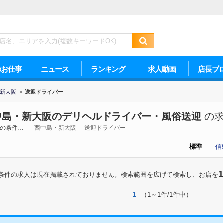
のお仕事
ニュース
ランキング
求人動画
店長ブ
新大阪
>
送迎ドライバー
中島・新大阪のデリヘルドライバー・風俗送迎
の求
の条件…
西中島・新大阪
送迎ドライバー
標準
信
1
条件の求人は現在掲載されておりません。検索範囲を広げて検索し、お店を
1
（1～1件/1件中）