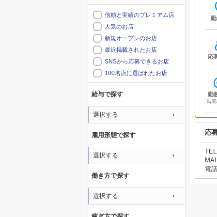
信頼と実績のプレミアム店
勤
人気のお店
新規オープンのお店
最近掲載されたお店
応
SNSから応募できるお店
100名店に選ばれたお店
給与で探す
勤
時間
選択する
応
雇用形態で探す
TEL
選択する
MAI
電
働き方で探す
選択する
稼ぎ方で探す