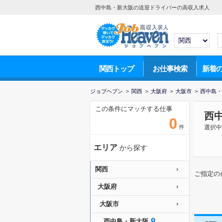
西中島・新大阪の送迎ドライバーの高収入求人
関西トップ
お仕事検索
新着
ジョブヘブン
>
関西
>
大阪府
>
大阪市
>
西中島・
この条件にマッチする仕事
西
0
件
選択中
エリア
から探す
関西
ご指定の
大阪府
大阪市
西中島・新大阪