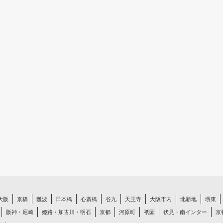
大阪
京橋
難波
日本橋
心斎橋
谷九
天王寺
大阪市内
北新地
堺東
阪神・尼崎
姫路・加古川・明石
京都
河原町
祇園
伏見・南インター
京