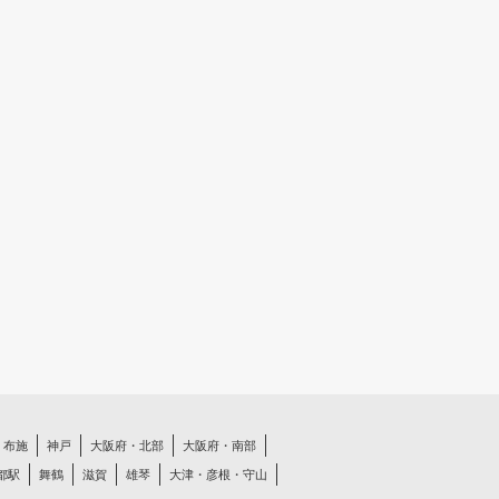
布施
神戸
大阪府・北部
大阪府・南部
都駅
舞鶴
滋賀
雄琴
大津・彦根・守山