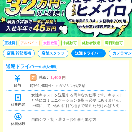
正社員
アルバイト
女性歓迎
未経験可
経験者歓迎
即日勤務可
店長/幹部候補
店舗スタッフ
送迎ドライバー
カメラマン
送迎ドライバー
の求人情報
1,400
時給 :
ア
円
給与
時給1,400円～＋ガソリン代支給
女性キャストを送迎する簡単なお仕事です。キャスト
と特にコミュニケーションを取る必要はありません。
仕事内容
正確に、ていねいに目的地まで送迎ただければ大丈夫
です。店舗からのオーダー指示はLINEにて行いますの
で、あいまいな電話での指示はありません。また、送
自由シフト制・週２～お仕事可能な方
信内容はオーダーシステムと連携していますので、単
休日休暇
純な指示のミスも非常に少なく、快適にお仕事可能で