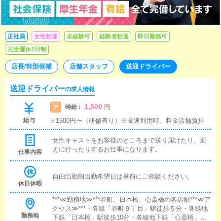
正社員
女性歓迎
未経験可
経験者歓迎
即日勤務可
完全週休2日制
店長/幹部候補
店舗スタッフ
送迎ドライバー
送迎ドライバー
の求人情報
1,500
時給 :
ア
円
給与
※1500円〜（研修有り）※高速利用時、料金店舗負担
女性キャストをお客様のところまで送り届けたり、迎
えに行ったりするお仕事になります。
仕事内容
自由出勤制出勤希望日は事前にご相談ください。
休日休暇
***≪勤務地≫***谷町、日本橋、心斎橋の各店舗***≪ア
クセス≫***・各線「谷町９丁目」駅徒歩５分・各線地
勤務地
下鉄「日本橋」駅徒歩10分・各線地下鉄「心斎橋」駅