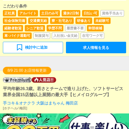
こだわり条件
正社員
アルバイト
土日のみ可
週休2日制
日払い可
資格手当あり
社会保険完備
交通費支給
寮・社宅あり
研修あり
未経験可
経験者歓迎
シニア歓迎
学歴不問
履歴書不要
幹部候補
車･バイク通勤可
制服貸与
入社祝い金支給
在宅ワーク可
検討中に追加
求人情報を見る
8/9 21:00 お店情報更新
平均年齢26.3歳。若さとチームで造り上げた、ソフトサービス
業界全国15店舗以上展開の最大手【ヒメイログループ】
手コキ＆オナクラ 大阪はまちゃん 梅田店
[
ホテヘル
/
梅田
]