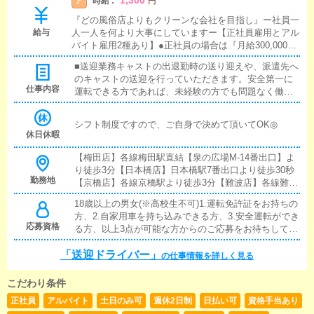
1,300
時給 :
ア
円
『どの風俗店よりもクリーンな会社を目指し』ー社員一
給与
人一人を何より大事にしていますー【正社員雇用とアル
バイト雇用2種あり】●正社員の場合は『月給300,000円
～』正社員希望の方は、使用期間終了後は”正社員雇用
■送迎業務キャストの出退勤時の送り迎えや、派遣先へ
有り”●アルバイト雇用の場合は時給/1,300円～※研修期
のキャストの送迎を行っていただきます。安全第一に
間あり※日払い可能※ガソリン代・高速代は支給しま
仕事内容
運転できる方であれば、未経験の方でも問題なく働け
す。
る内容です。基本的にお客様と対面で接客をお願いす
ることはありません。
シフト制度ですので、ご自身で決めて頂いてOK◎
休日休暇
【梅田店】各線梅田駅直結【泉の広場M-14番出口】よ
り徒歩3分【日本橋店】日本橋駅7番出口より徒歩30秒
勤務地
【京橋店】各線京橋駅より徒歩3分【難波店】各線難波
駅6番出口より徒歩3分【十三店】阪急十三駅東口出口
18歳以上の男女(※高校生不可)1.運転免許証をお持ちの
より徒歩3分どのエリアも駅から近い好立地です。勤務
方、2.自家用車を持ち込みできる方、3.安全運転ができ
地は、ご希望に合わせてご相談させていただきます。
応募資格
る方、以上3点が可能な方からのご応募をお待ちしてお
ります。
「送迎ドライバー」
の仕事情報を詳しく見る
こだわり条件
正社員
アルバイト
土日のみ可
週休2日制
日払い可
資格手当あり