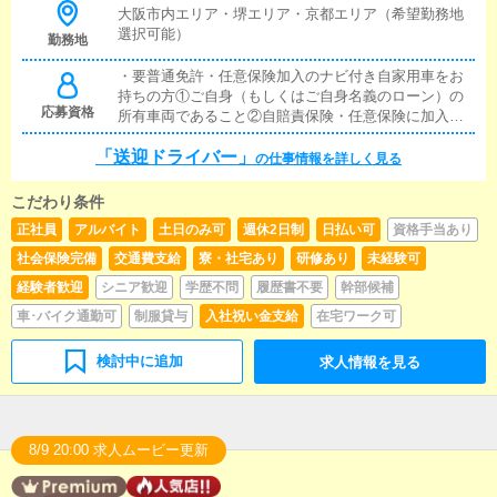
す。※初日はベテランドライバーによる研修時間を設
大阪市内エリア・堺エリア・京都エリア（希望勤務地
けますので、ドライバー経験は不問です。
選択可能）
勤務地
・要普通免許・任意保険加入のナビ付き自家用車をお
持ちの方①ご自身（もしくはご自身名義のローン）の
応募資格
所有車両であること②自賠責保険・任意保険に加入し
ていることこちらがクリアできれば誰でも大歓迎で
「送迎ドライバー」
す！現在「神戸エリア」「堺エリア」のみドライバー
の仕事情報を詳しく見る
募集を実施しています
こだわり条件
正社員
アルバイト
土日のみ可
週休2日制
日払い可
資格手当あり
社会保険完備
交通費支給
寮・社宅あり
研修あり
未経験可
経験者歓迎
シニア歓迎
学歴不問
履歴書不要
幹部候補
車･バイク通勤可
制服貸与
入社祝い金支給
在宅ワーク可
検討中に追加
求人情報を見る
8/9 20:00 求人ムービー更新