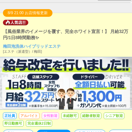
8/9 21:00 お店情報更新
【風俗業界のイメージを覆す、完全ホワイト宣言！】 月給32万
円/1日8時間勤務✨
梅田泡洗体ハイブリッドエステ
[
エステ（派遣型）
/
梅田
]
正社員
アルバイト
女性歓迎
未経験可
経験者歓迎
シニア歓迎
即日勤務可
完全週休2日制