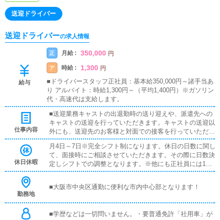
送迎ドライバー
送迎ドライバー
の求人情報
350,000
月給 :
正
円
1,300
時給 :
ア
円
■ドライバースタッフ正社員：基本給350,000円～諸手当あ
給与
り アルバイト：時給1,300円～（平均1,400円）※ガソリン
代・高速代は支給します。
■送迎業務キャストの出退勤時の送り迎えや、派遣先への
キャストの送迎を行っていただきます。キャストの送迎以
仕事内容
外にも、送迎先のお客様と対面での接客を行っていただき
ます。お客様のご案内時に、システムの説明や料金の受け
月4日～7日※完全シフト制になります。休日の日数に関し
取り等、対面での簡単な接客になります。最初は先輩ドラ
て、面接時にご相談させていただきます。その際に日数決
イバーと同乗して行動し、業務の流れを覚えていただきま
休日休暇
定しシフトでの調整となります。※他にも正社員には1年
すので、未経験の方でも安心して働けます。
に一度、大型連休5日～7日が御座います。
■大阪市中央区通勤に便利な市内中心部となります！
勤務地
■学歴などは一切問いません。・要普通免許「社用車」が