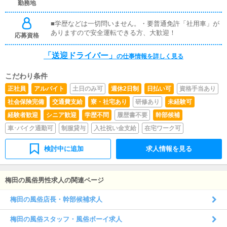
さんとなりますので他店様より厳しく思う面もあるかもし
勤務地
れませんがドライバーさんに関してもお給料アップは即反
映されます。数か月で一気に時給アップされた方もおられ
■学歴などは一切問いません。・要普通免許「社用車」が
ます。頑張り次第で、結果がすぐについてきます。
ありますので安全運転できる方、大歓迎！
応募資格
「送迎ドライバー」
の仕事情報を詳しく見る
こだわり条件
正社員
アルバイト
土日のみ可
週休2日制
日払い可
資格手当あり
社会保険完備
交通費支給
寮・社宅あり
研修あり
未経験可
経験者歓迎
シニア歓迎
学歴不問
履歴書不要
幹部候補
車･バイク通勤可
制服貸与
入社祝い金支給
在宅ワーク可
検討中に追加
求人情報を見る
梅田の風俗男性求人の関連ページ
梅田の風俗店長・幹部候補求人
梅田の風俗スタッフ・風俗ボーイ求人