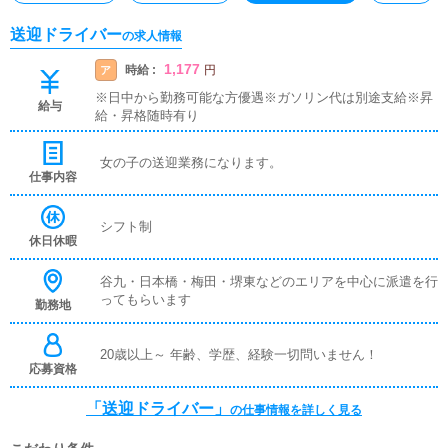
送迎ドライバー
の求人情報
1,177
時給 :
ア
円
※日中から勤務可能な方優遇※ガソリン代は別途支給※昇
給与
給・昇格随時有り
女の子の送迎業務になります。
仕事内容
シフト制
休日休暇
谷九・日本橋・梅田・堺東などのエリアを中心に派遣を行
ってもらいます
勤務地
20歳以上～ 年齢、学歴、経験一切問いません！
応募資格
「送迎ドライバー」
の仕事情報を詳しく見る