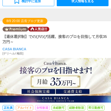
検討中に追加
求人情報を見る
8/9 20:00 店長ブログ更新
【週休選択制】でのびのび活躍。接客のプロを目指して月収35
万円～
CASA BIANCA
[
デリヘル
/
梅田
]
正社員
アルバイト
女性歓迎
未経験可
経験者歓迎
即日勤務可