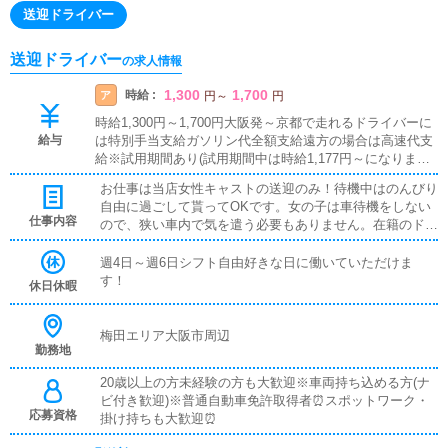
送迎ドライバー
送迎ドライバー
の求人情報
1,300
1,700
時給 :
ア
円
～
円
時給1,300円～1,700円大阪発～京都で走れるドライバーに
給与
は特別手当支給ガソリン代全額支給遠方の場合は高速代支
給※試用期間あり(試用期間中は時給1,177円～になりま
す。)
お仕事は当店女性キャストの送迎のみ！待機中はのんびり
自由に過ごして貰ってOKです。女の子は車待機をしない
仕事内容
ので、狭い車内で気を遣う必要もありません。在籍のドラ
イバーは仮眠を取ったり、本を読んだり、スマホゲームや
動画視聴など、有意義に待機してます！様々な女性キャス
週4日～週6日シフト自由好きな日に働いていただけま
トが在籍しており、人間関係を円滑に築けるドライバーさ
す！
休日休暇
んは特に喜ばれます。安全に気持ちよく送迎して下さるド
ライバーを積極採用致します。
梅田エリア大阪市周辺
勤務地
20歳以上の方未経験の方も大歓迎※車両持ち込める方(ナ
ビ付き歓迎)※普通自動車免許取得者⏰スポットワーク・
応募資格
掛け持ちも大歓迎⏰