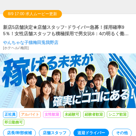
8/9 17:00 求人ムービー更新
新店5店舗決定★店舗スタッフ･ドライバー急募！採用確率9
5％！女性店舗スタッフも積極採用で男女比6：4の明るく働き
やすい環境です！
やんちゃな子猫梅田兎我野店
[
ホテヘル
/
梅田
]
正社員
アルバイト
女性歓迎
未経験可
経験者歓迎
シニア歓迎
即日勤務可
店長/幹部候補
店舗スタッフ
送迎ドライバー
その他