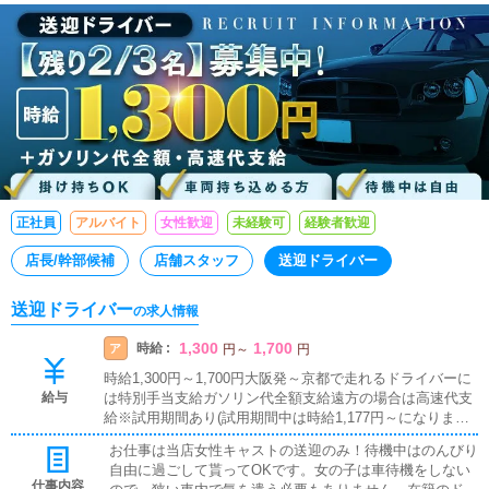
正社員
アルバイト
女性歓迎
未経験可
経験者歓迎
店長/幹部候補
店舗スタッフ
送迎ドライバー
送迎ドライバー
の求人情報
1,300
1,700
時給 :
ア
円
～
円
時給1,300円～1,700円大阪発～京都で走れるドライバーに
給与
は特別手当支給ガソリン代全額支給遠方の場合は高速代支
給※試用期間あり(試用期間中は時給1,177円～になりま
す。)
お仕事は当店女性キャストの送迎のみ！待機中はのんびり
自由に過ごして貰ってOKです。女の子は車待機をしない
仕事内容