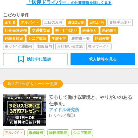
「送迎ドライバー」
の仕事情報を詳しく見る
こだわり条件
正社員
アルバイト
土日のみ可
週休2日制
日払い可
資格手当あり
社会保険完備
交通費支給
寮・社宅あり
研修あり
未経験可
経験者歓迎
シニア歓迎
学歴不問
履歴書不要
幹部候補
車･バイク通勤可
制服貸与
入社祝い金支給
在宅ワーク可
検討中に追加
求人情報を見る
8/9 21:05 求人ムービー更新
安心して働ける環境と、やりがいのある
仕事を。
アイドル研究所
[
デリヘル
/
梅田
]
アルバイト
未経験可
経験者歓迎
シニア歓迎