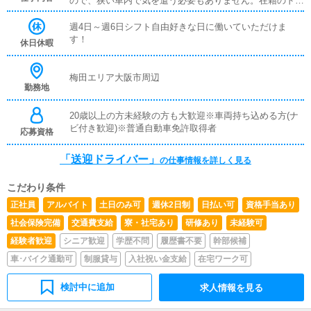
ので、狭い車内で気を遣う必要もありません。在籍のドラ
イバーは仮眠を取ったり、本を読んだり、スマホゲームや
動画視聴など、有意義に待機してます！様々な女性キャス
週4日～週6日シフト自由好きな日に働いていただけま
トが在籍しており、人間関係を円滑に築けるドライバーさ
す！
休日休暇
んは特に喜ばれます。安全に気持ちよく送迎して下さるド
ライバーを積極採用致します。
梅田エリア大阪市周辺
勤務地
20歳以上の方未経験の方も大歓迎※車両持ち込める方(ナ
ビ付き歓迎)※普通自動車免許取得者
応募資格
「送迎ドライバー」
の仕事情報を詳しく見る
こだわり条件
正社員
アルバイト
土日のみ可
週休2日制
日払い可
資格手当あり
社会保険完備
交通費支給
寮・社宅あり
研修あり
未経験可
経験者歓迎
シニア歓迎
学歴不問
履歴書不要
幹部候補
車･バイク通勤可
制服貸与
入社祝い金支給
在宅ワーク可
検討中に追加
求人情報を見る