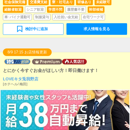
社会保険完備
交通費支給
寮・社宅あり
研修あり
未経験可
経験者歓迎
シニア歓迎
学歴不問
履歴書不要
幹部候補
車･バイク通勤可
制服貸与
入社祝い金支給
在宅ワーク可
検討中に追加
求人情報を見る
8/9 17:15 お店情報更新
とにかく今すぐお金がほしい方！即日働けます！
LOVEキタ兎我野店
[
ホテヘル
/
梅田
]