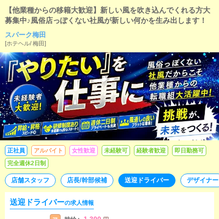
【他業種からの移籍大歓迎】新しい風を吹き込んでくれる方大
募集中♪風俗店っぽくない社風が新しい何かを生み出します！
スパーク梅田
[
ホテヘル
/
梅田
]
正社員
アルバイト
女性歓迎
未経験可
経験者歓迎
即日勤務可
完全週休2日制
店舗スタッフ
店長/幹部候補
送迎ドライバー
デザイナー
送迎ドライバー
の求人情報