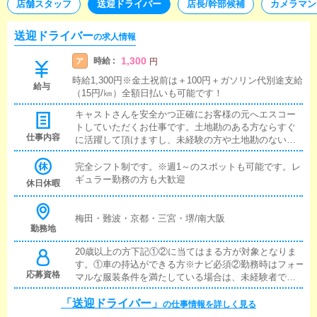
店舗スタッフ
送迎ドライバー
店長/幹部候補
カメラマン
送迎ドライバー
の求人情報
1,300
時給 :
ア
円
時給1,300円※金土祝前は＋100円＋ガソリン代別途支給
給与
（15円/㎞）全額日払いも可能です！
キャストさんを安全かつ正確にお客様の元へエスコー
トしていただくお仕事です。土地勘のある方ならすぐ
仕事内容
に活躍して頂けますし、未経験の方や土地勘のない方
でもカーナビがあれば問題ありません。
完全シフト制です。※週1～のスポットも可能です。レ
ギュラー勤務の方も大歓迎
休日休暇
梅田・難波・京都・三宮・堺/南大阪
勤務地
20歳以上の方下記①②に当てはまる方が対象となりま
す。①車の持込ができる方※ナビ必須②勤務時はフォー
応募資格
マルな服装条件を満たしている場合は、未経験者でも
歓迎いたします。ドライバー経験者は優遇
「送迎ドライバー」
の仕事情報を詳しく見る