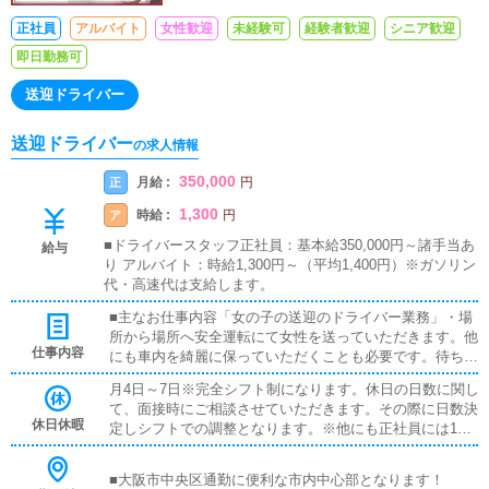
正社員
アルバイト
女性歓迎
未経験可
経験者歓迎
シニア歓迎
即日勤務可
送迎ドライバー
送迎ドライバー
の求人情報
350,000
月給 :
正
円
1,300
時給 :
ア
円
■ドライバースタッフ正社員：基本給350,000円～諸手当あ
給与
り アルバイト：時給1,300円～（平均1,400円）※ガソリン
代・高速代は支給します。
■主なお仕事内容「女の子の送迎のドライバー業務」・場
所から場所へ安全運転にて女性を送っていただきます。他
仕事内容
にも車内を綺麗に保っていただくことも必要です。待ち合
せの際にはお客様との合流業務も必須となりますので身な
月4日～7日※完全シフト制になります。休日の日数に関し
り（スーツ着用）や言葉使いなどもしっかり丁寧にお願い
て、面接時にご相談させていただきます。その際に日数決
しております。・1人で送迎可能になるまで指導係が横に
休日休暇
定しシフトでの調整となります。※他にも正社員には1年
乗りすべての業務をお伝えしていきます。（期間などは
に一度、大型連休5日～7日が御座います。
個々の経験や能力により異なります）・簡単なようで、デ
リバリーの業種としてとても欠かせない存在のドライバー
■大阪市中央区通勤に便利な市内中心部となります！