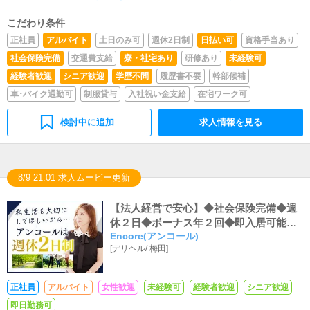
こだわり条件
正社員
アルバイト
土日のみ可
週休2日制
日払い可
資格手当あり
社会保険完備
交通費支給
寮・社宅あり
研修あり
未経験可
経験者歓迎
シニア歓迎
学歴不問
履歴書不要
幹部候補
車･バイク通勤可
制服貸与
入社祝い金支給
在宅ワーク可
検討中に追加
求人情報を見る
8/9 21:01 求人ムービー更新
【法人経営で安心】◆社会保険完備◆週
休２日◆ボーナス年２回◆即入居可能寮
Encore(アンコール)
有り
[
デリヘル
/
梅田
]
正社員
アルバイト
女性歓迎
未経験可
経験者歓迎
シニア歓迎
即日勤務可