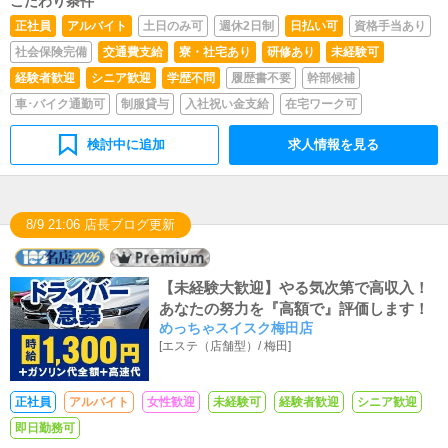
こだわり条件
正社員
アルバイト
土日のみ可
週休2日制
日払い可
資格手当あり
社会保険完備
交通費支給
寮・社宅あり
研修あり
未経験可
経験者歓迎
シニア歓迎
学歴不問
履歴書不要
幹部候補
車･バイク通勤可
制服貸与
入社祝い金支給
在宅ワーク可
検討中に追加
求人情報を見る
8/9 21:06 店長ブログ更新
【未経験大歓迎】やる気次第で高収入！
あなたの努力を『高額で』評価します！
めっちゃスイスク梅田店
[
エステ（店舗型）
/
梅田
]
正社員
アルバイト
女性歓迎
未経験可
経験者歓迎
シニア歓迎
即日勤務可