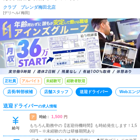
クラブ ブレンダ梅田北店
[
デリヘル
/
梅田
]
正社員
アルバイト
未経験可
経験者歓迎
店長/幹部候補
店舗スタッフ
送迎ドライバー
Webエン
送迎ドライバー
の求人情報
1,500
時給 :
ア
円
もちろん勤務中の【送迎待機時間】も時給発生します！1,5
給与
00円～※未経験の方は研修期間あり