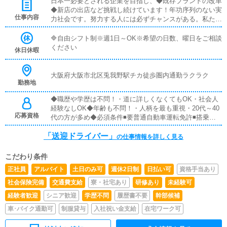
日本一必要とされる企業を目指し、◆既存ブランドの改革
◆新店の出店など挑戦し続けています！年功序列のない実
仕事内容
力社会です。努力する人には必ずチャンスがある。私たち
は、当社で働く事を選択してくださった皆さんの期待に応
え続けます。▼業務内容を詳しく◆基本業務・キャストの
🔷自由シフト制※週1日～OK※希望の日数、曜日をご相談
送迎・店舗と送迎スケジュールなどの情報共有◆安全管
ください
休日休暇
理・運転中の安全確保、交通ルールの遵守・車両の点検・
整備、 定期的なメンテナンス・事故やトラブル発生時の
迅速な対応と報告◆環境整備・車両の清掃・安心して乗車
大阪府大阪市北区兎我野駅チカ徒歩圏内通勤ラクラク
勤務地
できる環境の提供
◆職歴や学歴は不問！・道に詳しくなくてもOK・社会人
経験なしOK◆年齢も不問！・人柄を最も重視・20代～40
応募資格
代の方が多め◆必須条件◾️要普通自動車運転免許◾️搭乗者が
無制限補償を受けられる任意保険◾️カーナビ（スマホナビ
「送迎ドライバー」
可）◾️自家用車を持ち込める方※２シーター、軽トラック
の仕事情報を詳しく見る
不可※社用車のご用意はございません。
こだわり条件
正社員
アルバイト
土日のみ可
週休2日制
日払い可
資格手当あり
社会保険完備
交通費支給
寮・社宅あり
研修あり
未経験可
経験者歓迎
シニア歓迎
学歴不問
履歴書不要
幹部候補
車･バイク通勤可
制服貸与
入社祝い金支給
在宅ワーク可