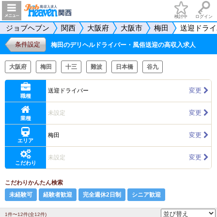
検討中
ログイン
ジョブヘブン
関西
大阪府
大阪市
梅田
送迎ドライ
条件設定
梅田のデリヘルドライバー・風俗送迎の高収入求人
大阪府
梅田
十三
難波
日本橋
谷九
変更
送迎ドライバー
職種
変更
未設定
業種
変更
梅田
エリア
変更
未設定
こだわり
こだわりかんたん検索
未経験可
経験者歓迎
完全週休2日制
シニア歓迎
1件〜12件(全12件)