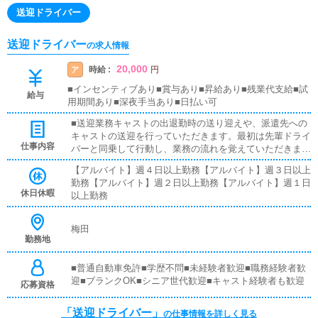
送迎ドライバー
送迎ドライバー
の求人情報
20,000
時給 :
ア
円
■インセンティブあり■賞与あり■昇給あり■残業代支給■試
給与
用期間あり■深夜手当あり■日払い可
■送迎業務キャストの出退勤時の送り迎えや、派遣先への
キャストの送迎を行っていただきます。最初は先輩ドライ
仕事内容
バーと同乗して行動し、業務の流れを覚えていただきます
ので、未経験の方でも安心して働けます。お客様と対面で
【アルバイト】週４日以上勤務【アルバイト】週３日以上
接客をお願いすることはありません。ガソリン代・高速代
勤務【アルバイト】週２日以上勤務【アルバイト】週１日
は支給します。
休日休暇
以上勤務
梅田
勤務地
■普通自動車免許■学歴不問■未経験者歓迎■職務経験者歓
迎■ブランクOK■シニア世代歓迎■キャスト経験者も歓迎
応募資格
「送迎ドライバー」
の仕事情報を詳しく見る