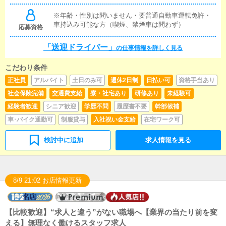
徒歩10分
※年齢・性別は問いません・要普通自動車運転免許・
車持込み可能な方（喫煙、禁煙車は問わず）
応募資格
「送迎ドライバー」
の仕事情報を詳しく見る
こだわり条件
正社員
アルバイト
土日のみ可
週休2日制
日払い可
資格手当あり
社会保険完備
交通費支給
寮・社宅あり
研修あり
未経験可
経験者歓迎
シニア歓迎
学歴不問
履歴書不要
幹部候補
車･バイク通勤可
制服貸与
入社祝い金支給
在宅ワーク可
検討中に追加
求人情報を見る
8/9 21:02 お店情報更新
【比較歓迎】“求人と違う”がない職場へ【業界の当たり前を変
える】無理なく働けるスタッフ求人