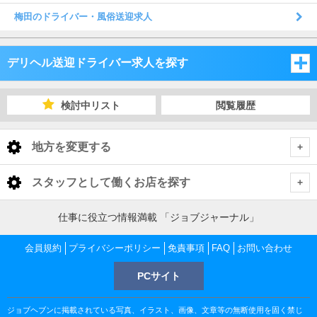
梅田のドライバー・風俗送迎求人
デリヘル送迎ドライバー求人を探す
大阪府
検討中リスト
閲覧履歴
兵庫県
大阪府
地方を変更する
京都府
兵庫県
大阪府 デリヘル送迎ドライバー
<
全国トップ
スタッフとして働くお店を探す
滋賀県
京都府
大阪市
兵庫県 デリヘル送迎ドライバー
北海道 男性高収入
大阪府
仕事に役立つ情報満載 「ジョブジャーナル」
東北 男性高収入
和歌山県
滋賀県
神戸
京都府 デリヘル送迎ドライバー
堺市
大阪市 デリヘル送迎ドライバー
会員規約
大阪 男性高収入
プライバシーポリシー
免責事項
FAQ
お問い合わせ
京都府
南関東 男性高収入
梅田 男性高収入
奈良県
和歌山県
PCサイト
京都市
滋賀県 デリヘル送迎ドライバー
阪神・尼崎
大阪府下
神戸 デリヘル送迎ドライバー
梅田 デリヘル送迎ドライバー
堺市 デリヘル送迎ドライバー
京都 男性高収入
甲信越 男性高収入
滋賀県
十三 男性高収入
祇園 男性高収入
奈良県
ジョブヘブンに掲載されている写真、イラスト、画像、文章等の無断使用を固く禁じ
北関東 男性高収入
大津市
和歌山県 デリヘル送迎ドライバー
姫路・加古川・明石
京都市 デリヘル送迎ドライバー
三宮 デリヘル送迎ドライバー
阪神・尼崎 デリヘル送迎ドライバー
十三 デリヘル送迎ドライバー
堺東 デリヘル送迎ドライバー
大阪府下 デリヘル送迎ドライバー