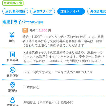
完全週休2日制
店長/幹部候補
店舗スタッフ
送迎ドライバー
外国語通訳
送迎ドライバー
の求人情報
1,300
時給 :
ア
円
時給：1,300円～※ガソリン代・高速代は支給します。経験
給与
者優遇スキルに応じて随時昇給有各種待遇・給与は、経験
に合わせて上限なく調整させていただきます
■送迎業務キャストの出退勤時の送り迎えや、派遣先への
キャストの送迎を行っていただきます。安全第一に運転で
仕事内容
きる方であれば、未経験の方でも問題なく働ける内容で
す。基本的にお客様と対面で接客をお願いすることはあり
ません。
シフト制度ですので、ご自身で決めて頂いてOK◎
休日休暇
日本橋付近
勤務地
18歳以上（※高校生不可）経験不問
応募資格