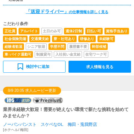
「送迎ドライバー」
の仕事情報を詳しく見る
こだわり条件
正社員
アルバイト
土日のみ可
週休2日制
日払い可
資格手当あり
社会保険完備
交通費支給
寮・社宅あり
研修あり
未経験可
経験者歓迎
シニア歓迎
学歴不問
履歴書不要
幹部候補
車･バイク通勤可
制服貸与
入社祝い金支給
在宅ワーク可
検討中に追加
求人情報を見る
8/9 20:05 求人ムービー更新
業界未経験大歓迎！需要が絶えない環境で新たな挑戦を始めて
みませんか？
ノーパンパンスト スケベなOL 梅田・兎我野店
[
ホテヘル
/
梅田
]