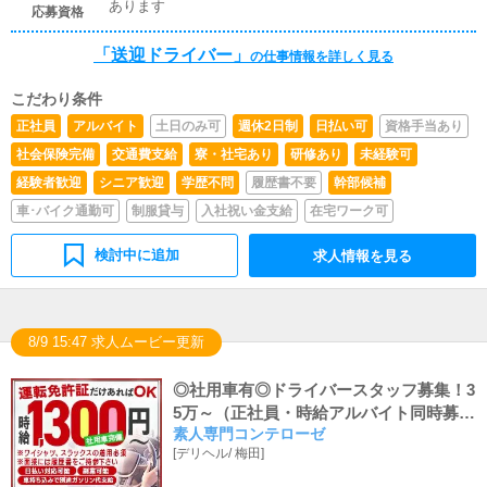
あります
応募資格
「送迎ドライバー」
の仕事情報を詳しく見る
こだわり条件
正社員
アルバイト
土日のみ可
週休2日制
日払い可
資格手当あり
社会保険完備
交通費支給
寮・社宅あり
研修あり
未経験可
経験者歓迎
シニア歓迎
学歴不問
履歴書不要
幹部候補
車･バイク通勤可
制服貸与
入社祝い金支給
在宅ワーク可
検討中に追加
求人情報を見る
8/9 15:47 求人ムービー更新
◎社用車有◎ドライバースタッフ募集！3
5万～（正社員・時給アルバイト同時募集
素人専門コンテローゼ
中）
[
デリヘル
/
梅田
]