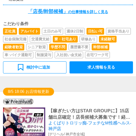
ださい。
「店長/幹部候補」
の仕事情報を詳しく見る
こだわり条件
正社員
アルバイト
土日のみ可
週休2日制
日払い可
資格手当あり
社会保険完備
交通費支給
寮・社宅あり
研修あり
未経験可
経験者歓迎
シニア歓迎
学歴不問
履歴書不要
幹部候補
車･バイク通勤可
制服貸与
入社祝い金支給
在宅ワーク可
検討中に追加
求人情報を見る
8/5 18:06 お店情報更新
【稼ぎたい方はSTAR GROUPに】15店
舗出店確定！店長候補大募集です！経験
よくばりトロリッ痴-フェチなM性感ヘルス-
により店長スタートも、未経験でも3ヶ月
神戸店
で店長に昇格可能です！
[
デリヘル
/
神戸市全域
]