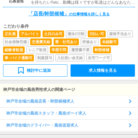
応募資格
を持ちたい!!etc…動機は様々ですが私達はどんなあなたで
も応援します!!「働きたい」と言う気持ちがあれば私たち
「店長/幹部候補」
は大歓迎致します♪※男女問いません★※未経験者大歓迎※
の仕事情報を詳しく見る
経験者は年齢や能力考慮の上、優遇させていただきます！
こだわり条件
正社員
アルバイト
土日のみ可
週休2日制
日払い可
資格手当あり
社会保険完備
交通費支給
寮・社宅あり
研修あり
未経験可
経験者歓迎
シニア歓迎
学歴不問
履歴書不要
幹部候補
車･バイク通勤可
制服貸与
入社祝い金支給
在宅ワーク可
検討中に追加
求人情報を見る
神戸市全域の風俗男性求人の関連ページ
神戸市全域の風俗店長・幹部候補求人
神戸市全域の風俗スタッフ・風俗ボーイ求人
神戸市全域のドライバー・風俗送迎求人