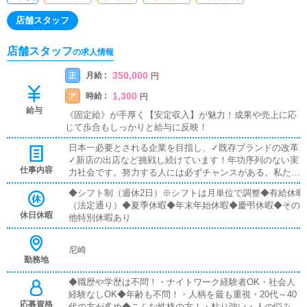
店舗スタッフ
店舗スタッフ
の求人情報
350,000
月給 :
正
円
1,300
時給 :
ア
円
給与
《固定給》が手厚く【安定収入】が魅力！成果や売上に応
じて歩合もしっかりと給与に反映！
日本一必要とされる企業を目指し、✓既存ブランドの改革
✓新店の出店など挑戦し続けています！年功序列のない実
仕事内容
力社会です。努力する人には必ずチャンスがある。私たち
は、当社で働くことを選択してくださった皆さんの期待に
◆シフト制（週休2日）※シフトは月単位で調整◆有給休暇
応え続けます。▼業務内容を詳しく◆店舗内日常業務・電
（法定通り）◆夏季休暇◆年末年始休暇◆慶弔休暇◆その
話・Web対応・予約・問い合わせの対応・送迎ドライバー
休日休暇
他特別休暇あり
の手配・売上確認、締め作業・HPの確認、更新・広告媒
体の確認、更新※最新自動化ツールを導入したため、作業
量大幅減◆撮影同行・宣伝用のグラビアやパネル撮影同
尼崎
行・素材の確認、制作の指示・キャストの緊張をほぐし、
勤務地
魅力を引き出す◆その他付随業務・備品の管理・店舗内の
◆職歴や学歴は不問！・ナイトワーク経験者OK・社会人
清掃、整理整頓
経験なしOK◆年齢も不問！・人柄を最も重視・20代～40
応募資格
代の方が多め◆こんな性格の方！・粘り強い・人の悩みに