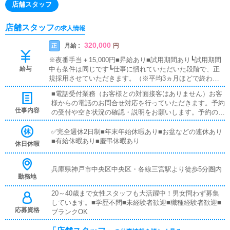
店舗スタッフ
店舗スタッフ
の求人情報
320,000
月給 :
正
円
※夜番手当＋15,000円■昇給あり■試用期間あり┗試用期間
給与
中も条件は同じです┗仕事に慣れていただいた段階で、正
規採用させていただきます。（※平均3ヵ月ほどで終わら
れる方が多いです。）■日払い可■通勤交通費支給
■電話受付業務（お客様との対面接客はありません）お客
様からの電話のお問合せ対応を行っていただきます。予約
仕事内容
の受付や空き状況の確認・説明をお願いします。予約の確
定後はキャストやドライバーに通達します。簡単なマニュ
アルや先輩スタッフに気軽に聞ける環境ですので、未経験
✅完全週休2日制■年末年始休暇あり■お盆などの連休あり
でも安心して働けます。■キャスト管理お店で働いていた
■有給休暇あり■慶弔休暇あり
休日休暇
だいているキャストの方が稼げるようにインターネットを
使ったPR（写メ日記）などの使い方などのアドバイスを
行っていただきます。■PC更新業務ヘブンネットなど、ポ
兵庫県神戸市中央区中央区・各線三宮駅より徒歩5分圏内
勤務地
ータルサイト等の店舗情報更新作業を行っていただきま
す。キャストの出勤情報やイベント、求人ブログの作成と
20～40歳まで女性スタッフも大活躍中！男女問わず募集
なります。基本的にはボタンを押すだけや、ブログの更新
しています。■学歴不問■未経験者歓迎■職種経験者歓迎■
時に簡単に文字が入力出来れば問題ありません。PCが苦
応募資格
ブランクOK
手な人でも簡単にできます。■清掃・備品管理お客様やキ
ャストの方に快適にお過ごしいただくため、店内の清掃や