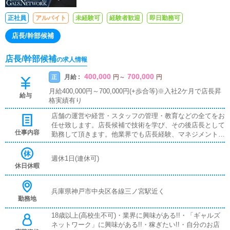
正社員
アルバイト
未経験可
経験者歓迎
即日勤務可
店長/幹部候補
店長/幹部候補
の求人情報
400,000
700,000
月給 :
正
円
～
円
月給400,000円～700,000円(+歩合等)※入社2ケ月で店長昇
給与
格実績有り
店舗の運営や経営・スタッフの管理・教育などの全てをお
任せ致します。店長候補で技術を学び、その後店長として
仕事内容
勤務して頂きます。他業界でも店長経験、マネジメント経
験をお持ちの方はその経験を活かして活躍していただける
と思います。
週休1日(連休可)
休日休暇
兵庫県神戸市中央区各線三ノ宮駅近く
勤務地
18歳以上(高校生不可)・業界に興味がある!!・「ギャルズ
ネットワーク」に興味がある!!・稼ぎたい!!・自分のお店