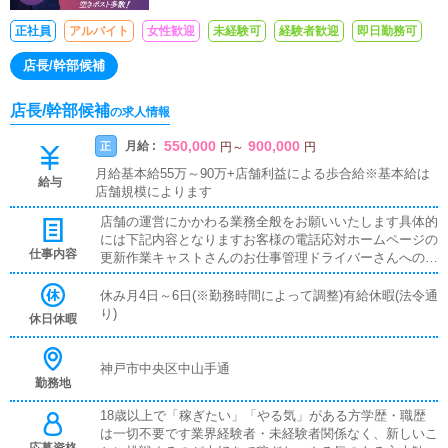
正社員
アルバイト
女性歓迎
未経験可
経験者歓迎
即日勤務可
店長/幹部候補
店長/幹部候補
の求人情報
550,000
900,000
月給 :
正
円
～
円
月給基本給55万～90万+店舗利益による歩合給※基本給は
給与
店舗規模によります
店舗の運営にかかわる業務全般をお願いいたします具体的
には下記内容となりますお客様の電話応対ホームページの
仕事内容
更新作業キャストさんのお仕事管理ドライバーさんへの業
務連絡スタッフ教育面接対応
休み月4日～6日(※勤務時間によって調整)有給休暇(法令通
り)
休日休暇
神戸市中央区中山手通
勤務地
18歳以上で「稼ぎたい」「やる気」がある方学歴・職歴
は一切不要です業界経験者・未経験者関係なく、新しいこ