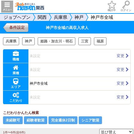
検討中
ログイン
ジョブヘブン
関西
兵庫県
神戸
神戸市全域
条件設定
神戸市全域の高収入求人
兵庫県
神戸
姫路・加古川・明石
三宮
福原
変更
未設定
職種
変更
未設定
業種
変更
神戸市全域
エリア
変更
未設定
こだわり
こだわりかんたん検索
未経験可
経験者歓迎
完全週休2日制
シニア歓迎
1件〜6件(全6件)