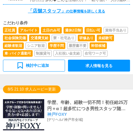
共感できる・人と話すのが好きなど
「店舗スタッフ」
の仕事情報を詳しく見る
こだわり条件
正社員
アルバイト
土日のみ可
週休2日制
日払い可
資格手当あり
社会保険完備
交通費支給
寮・社宅あり
研修あり
未経験可
経験者歓迎
シニア歓迎
学歴不問
履歴書不要
幹部候補
車･バイク通勤可
制服貸与
入社祝い金支給
在宅ワーク可
検討中に追加
求人情報を見る
8/5 21:10 求人ムービー更新
学歴、年齢、経験一切不問！初任給25万
円＋α！超多忙につき男性スタッフ随時
神戸FOXY
大募集中!!
[
デリヘル
/
神戸市全域
]