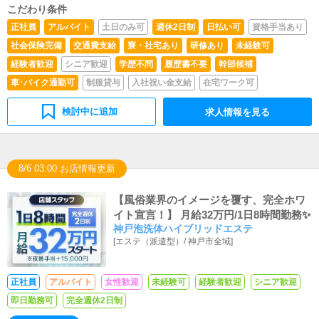
こだわり条件
正社員
アルバイト
土日のみ可
週休2日制
日払い可
資格手当あり
社会保険完備
交通費支給
寮・社宅あり
研修あり
未経験可
経験者歓迎
シニア歓迎
学歴不問
履歴書不要
幹部候補
車･バイク通勤可
制服貸与
入社祝い金支給
在宅ワーク可
検討中に追加
求人情報を見る
8/6 03:00 お店情報更新
【風俗業界のイメージを覆す、完全ホワ
イト宣言！】 月給32万円/1日8時間勤務✨
神戸泡洗体ハイブリッドエステ
[
エステ（派遣型）
/
神戸市全域
]
正社員
アルバイト
女性歓迎
未経験可
経験者歓迎
シニア歓迎
即日勤務可
完全週休2日制