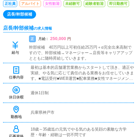
正社員
アルバイト
女性歓迎
未経験可
経験者歓迎
即日勤務可
店長/幹部候補
店長/幹部候補
の求人情報
250,000
月給 :
正
円
幹部候補 40万円以上可初任給25万円＋α完全出来高制で
給与
すので、幹部候補→マネージャー→店長等キャリアアップ
とともに随時昇給していきます。
最初は基本的店舗運営業務からスタートして頂き、適正や
実績、やる気に応じて責任のある業務をお任せしていきま
仕事内容
す。■電話受付■WEB運営■配車業務■女性マネージメント
ヘブンネットアクセスランキングで常に上位を占める人気
名門デリバリーヘルスです。長年に渡って神戸と大阪にデ
週休1日制
リバリーヘルス・ホテルヘルスを中心に幅広く運営してい
休日休暇
る老舗グループなので、安心して働いて頂けます。私達、
セイワグループは仕事を通じてお客様に満足してもらえる
事を最高のロイヤリティーと感じて頂ける男性を求めてお
兵庫県神戸市
勤務地
ります。学歴、年齢、経験は一切問いません。やる気のあ
る元気な男の子であればOK!私達はそんな貴方を高く評価
させて頂きます。即決、即行動が貴方の人生を大きく変え
18歳～35歳迄の元気でやる気のある笑顔の素敵な方学
るはず！貴方の夢を応援します!!まずはお気軽にご連絡く
歴・年齢・経験は一切不問です
応募資格