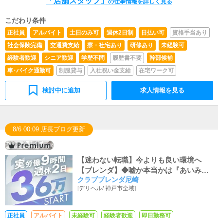
「店舗スタッフ」
の仕事情報を詳しく見る
備品の管理・補充を行っていただきます。
こだわり条件
正社員
アルバイト
土日のみ可
週休2日制
日払い可
資格手当あり
社会保険完備
交通費支給
寮・社宅あり
研修あり
未経験可
経験者歓迎
シニア歓迎
学歴不問
履歴書不要
幹部候補
車･バイク通勤可
制服貸与
入社祝い金支給
在宅ワーク可
検討中に追加
求人情報を見る
8/6 00:09 店長ブログ更新
【迷わない転職】今よりも良い環境へ
【ブレンダ】◆嘘か本当かは『あいみ
クラブブレンダ尼崎
つ』してもらってＯＫ
[
デリヘル
/
神戸市全域
]
正社員
アルバイト
未経験可
経験者歓迎
即日勤務可