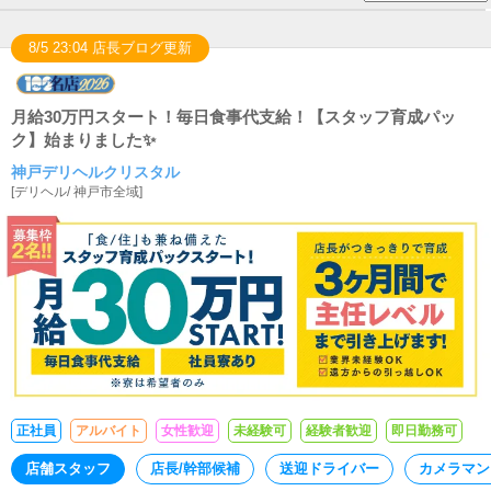
8/5 23:04 店長ブログ更新
月給30万円スタート！毎日食事代支給！【スタッフ育成パッ
ク】始まりました✨
神戸デリヘルクリスタル
[
デリヘル
/
神戸市全域
]
正社員
アルバイト
女性歓迎
未経験可
経験者歓迎
即日勤務可
店舗スタッフ
店長/幹部候補
送迎ドライバー
カメラマン