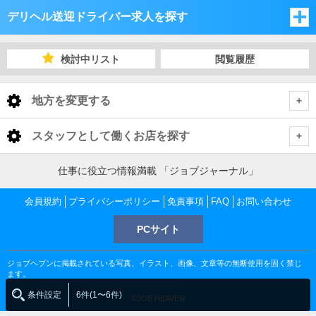
デリヘル送迎ドライバー求人を探す
大阪府
検討中リスト
閲覧履歴
兵庫県
大阪府
地方を変更する
京都府
兵庫県
大阪府 デリヘル送迎ドライバー
<
全国トップ
スタッフとして働くお店を探す
滋賀県
京都府
大阪市
兵庫県 デリヘル送迎ドライバー
北海道 男性高収入
大阪府
仕事に役立つ情報満載 「ジョブジャーナル」
東北 男性高収入
和歌山県
滋賀県
神戸
京都府 デリヘル送迎ドライバー
堺市
大阪市 デリヘル送迎ドライバー
会員規約
大阪 男性高収入
プライバシーポリシー
免責事項
FAQ
お問い合わせ
京都府
南関東 男性高収入
梅田 男性高収入
奈良県
和歌山県
PCサイト
京都市
滋賀県 デリヘル送迎ドライバー
阪神・尼崎
大阪府下
神戸 デリヘル送迎ドライバー
梅田 デリヘル送迎ドライバー
堺市 デリヘル送迎ドライバー
京都 男性高収入
甲信越 男性高収入
滋賀県
十三 男性高収入
祇園 男性高収入
奈良県
ジョブヘブンに掲載されている写真、イラスト、画像、文章等の無断使用を固く禁じ
北関東 男性高収入
大津市
和歌山県 デリヘル送迎ドライバー
姫路・加古川・明石
京都市 デリヘル送迎ドライバー
三宮 デリヘル送迎ドライバー
阪神・尼崎 デリヘル送迎ドライバー
十三 デリヘル送迎ドライバー
堺東 デリヘル送迎ドライバー
大阪府下 デリヘル送迎ドライバー
滋賀 男性高収入
ます。
難波 男性高収入
兵庫県
河原町 男性高収入
東京 男性高収入
条件設定
6件(1〜6件)
雄琴 男性高収入
©JOB HEAVEN
日本橋 男性高収入
和歌山市
奈良県 デリヘル送迎ドライバー
大津市 デリヘル送迎ドライバー
河原町 デリヘル送迎ドライバー
福原 デリヘル送迎ドライバー
阪神・尼崎 デリヘル送迎ドライバー
姫路・加古川・明石 デリヘル送迎ドライバー
西中島・新大阪 デリヘル送迎ドライバー
豊中・北摂 デリヘル送迎ドライバー
兵庫 男性高収入
伏見 男性高収入
神奈川 男性高収入