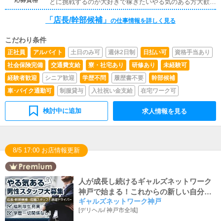
応募資格
とに挑戦するのが大好きで稼ぎたいやる気のある方大歓迎
です先輩スタッフが丁寧にレクチャーしますので、やる気
「店長/幹部候補」
さえあればすぐに昇格可能です※従業員雇用契約、業務委
の仕事情報を詳しく見る
託契約の選択できます
こだわり条件
正社員
アルバイト
土日のみ可
週休2日制
日払い可
資格手当あり
社会保険完備
交通費支給
寮・社宅あり
研修あり
未経験可
経験者歓迎
シニア歓迎
学歴不問
履歴書不要
幹部候補
車･バイク通勤可
制服貸与
入社祝い金支給
在宅ワーク可
検討中に追加
求人情報を見る
8/5 17:00 お店情報更新
人が成長し続けるギャルズネットワーク
神戸で始まる！これからの新しい自分！
ギャルズネットワーク神戸
今こそ自分を変えるチャンス！半年で50
[
デリヘル
/
神戸市全域
]
万以上！1年で100万以上！