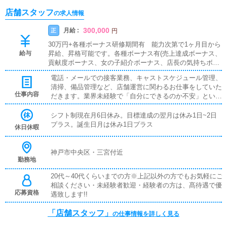
店舗スタッフ
の求人情報
300,000
月給 :
正
円
30万円+各種ボーナス研修期間有 能力次第で1ヶ月目から
給与
昇給、昇格可能です。各種ボーナス有(売上達成ボーナス、
貢献度ボーナス、女の子紹介ボーナス、店長の気持ちボー
ナス)あり。食事、寮、日払いもありますので生活の心配は
電話・メールでの接客業務、キャストスケジュール管理、
ありません。アルバイトでのご応募も可能です。
清掃、備品管理など、店舗運営に関わるお仕事をしていた
仕事内容
だきます。業界未経験で「自分にできるのか不安」という
方も安心してください。当社には研修制度があり、接客・
サービス業の基本をイチから学べる環境をご用意しており
シフト制現在月6日休み。目標達成の翌月は休み1日~2日
ます。・クリンリネス・電話受付、メール対応・フロント
プラス。誕生日月は休み1日プラス
休日休暇
接客業務・各種媒体の登録・更新作業・各種媒体に取材対
応、広報・キャストのシフト管理
神戸市中央区・三宮付近
勤務地
20代～40代くらいまでの方※上記以外の方でもお気軽にご
相談ください・未経験者歓迎・経験者の方は、髙待遇で優
応募資格
遇致します!!
「店舗スタッフ」
の仕事情報を詳しく見る