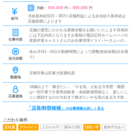
550,000
900,000
月給 :
正
円
～
円
月給基本給55万～90万+店舗利益による歩合給※基本給は
給与
店舗規模によります
店舗の運営にかかわる業務全般をお願いいたします具体的
には下記内容となりますお客様の電話応対ホームページの
仕事内容
更新作業キャストさんのお仕事管理ドライバーさんへの業
務連絡スタッフ教育面接対応
休み月4日～6日(※勤務時間によって調整)有給休暇(法令通
り)
休日休暇
京都市東山区東大路通松原
勤務地
18歳以上で「稼ぎたい」「やる気」がある方学歴・職歴
は一切不要です業界経験者・未経験者関係なく、新しいこ
応募資格
とに挑戦するのが大好きで稼ぎたいやる気のある方大歓迎
です先輩スタッフが丁寧にレクチャーしますので、やる気
「店長/幹部候補」
さえあればすぐに昇格可能です※従業員雇用契約、業務委
の仕事情報を詳しく見る
託契約の選択できます
こだわり条件
正社員
アルバイト
土日のみ可
週休2日制
日払い可
資格手当あり