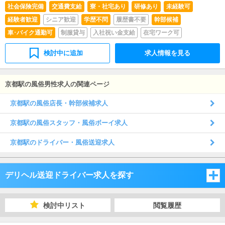
社会保険完備
交通費支給
寮・社宅あり
研修あり
未経験可
経験者歓迎
シニア歓迎
学歴不問
履歴書不要
幹部候補
車･バイク通勤可
制服貸与
入社祝い金支給
在宅ワーク可
検討中に追加
求人情報を見る
京都駅の風俗男性求人の関連ページ
京都駅の風俗店長・幹部候補求人
京都駅の風俗スタッフ・風俗ボーイ求人
京都駅のドライバー・風俗送迎求人
デリヘル送迎ドライバー求人を探す
大阪府
検討中リスト
閲覧履歴