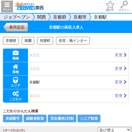
検討中
ログイン
ジョブヘブン
関西
京都府
京都市
京都駅
条件設定
京都駅の高収入求人
京都府
祇園
河原町
伏見・南インター
変更
未設定
職種
変更
未設定
業種
変更
京都駅
エリア
変更
未設定
こだわり
こだわりかんたん検索
未経験可
経験者歓迎
完全週休2日制
シニア歓迎
1件〜2件(全2件)