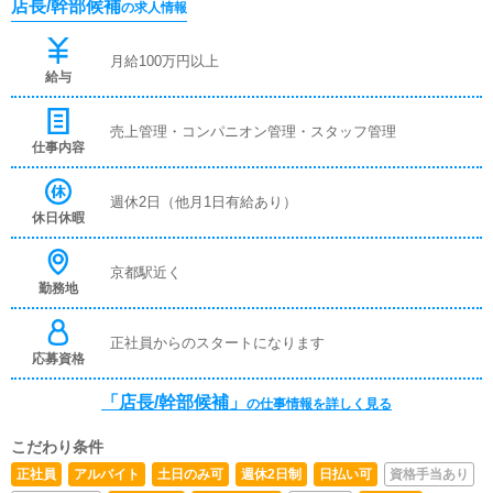
店長/幹部候補
の求人情報
月給100万円以上
給与
売上管理・コンパニオン管理・スタッフ管理
仕事内容
週休2日（他月1日有給あり）
休日休暇
京都駅近く
勤務地
正社員からのスタートになります
応募資格
「店長/幹部候補」
の仕事情報を詳しく見る
こだわり条件
正社員
アルバイト
土日のみ可
週休2日制
日払い可
資格手当あり