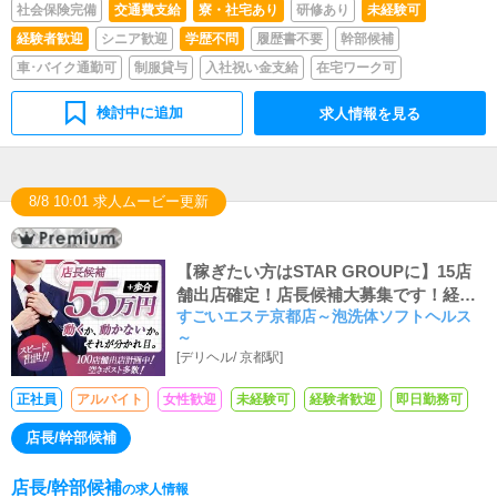
社会保険完備
交通費支給
寮・社宅あり
研修あり
未経験可
経験者歓迎
シニア歓迎
学歴不問
履歴書不要
幹部候補
車･バイク通勤可
制服貸与
入社祝い金支給
在宅ワーク可
検討中に追加
求人情報を見る
8/8 10:01 求人ムービー更新
【稼ぎたい方はSTAR GROUPに】15店
舗出店確定！店長候補大募集です！経験
すごいエステ京都店～泡洗体ソフトヘルス
により店長スタートも、未経験でも3ヶ月
～
で店長に昇格可能です！
[
デリヘル
/
京都駅
]
正社員
アルバイト
女性歓迎
未経験可
経験者歓迎
即日勤務可
店長/幹部候補
店長/幹部候補
の求人情報