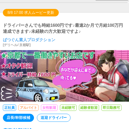
8/8 17:00 求人ムービー更新
ドライバーさんでも時給1600円です♪最速2か月で月給100万円
達成できます♪未経験の方大歓迎ですよ♪
ばつぐん素人プロダクション
[
デリヘル
/
京都駅
]
正社員
アルバイト
女性歓迎
未経験可
経験者歓迎
即日勤務可
店長/幹部候補
送迎ドライバー