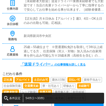
［未経験者大歓迎］送迎ドライバー業務未経験者でも大歓
迎です！当店の先輩ドライバーが一から丁寧に指導するの
仕事内容
で安心してお仕事を始める事が出来ます。［経験者優遇］
これまでに他のデリバリーヘルス（都内発）でお仕事をさ
れたことがある方には即戦力として研修期間を設けず面接
【正社員】月８日休み【アルバイト】週3、4日～OK土日
当日から働いていただくことが可能です。
のみの出勤も可能。応相談。
休日休暇
新潟県新潟市中央区
勤務地
25歳～55歳位まで ※普通運転免許を取得して3年以上経
過してる方 、任意保険（対人・対物）加入済みの自家用
応募資格
車を持ち込み可能な方※18歳未満（高校生を含む）の応募
はお断りします。
「送迎ドライバー」
の仕事情報を詳しく見る
こだわり条件
正社員
アルバイト
土日のみ可
週休2日制
日払い可
資格手当あり
社会保険完備
交通費支給
寮・社宅あり
研修あり
未経験可
経験者歓迎
シニア歓迎
学歴不問
履歴書不要
幹部候補
車･バイク通勤可
制服貸与
入社祝い金支給
在宅ワーク可
条件設定
54件(1〜30件)