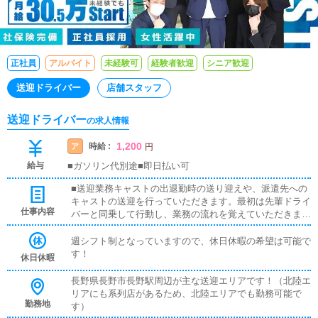
正社員
アルバイト
未経験可
経験者歓迎
シニア歓迎
送迎ドライバー
店舗スタッフ
送迎ドライバー
の求人情報
1,200
時給 :
ア
円
給与
■ガソリン代別途■即日払い可
■送迎業務キャストの出退勤時の送り迎えや、派遣先への
キャストの送迎を行っていただきます。最初は先輩ドライ
仕事内容
バーと同乗して行動し、業務の流れを覚えていただきます
ので、未経験の方でも安心して働けます。お客様と対面で
接客をお願いすることはありません。ガソリン代・高速代
週シフト制となっていますので、休日休暇の希望は可能で
は支給します。■清掃業務送迎業務の空き時間に、事務所
す！
休日休暇
や待機室の清掃を行っていただきます。キャストの送迎に
使うお車の清掃もお願いします。
長野県長野市長野駅周辺が主な送迎エリアです！（北陸エ
リアにも系列店があるため、北陸エリアでも勤務可能で
勤務地
す）