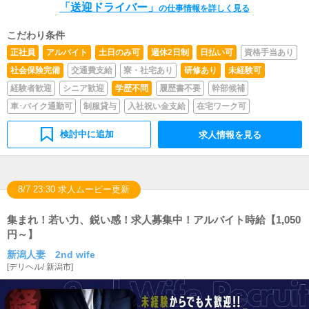
「送迎ドライバー」
の仕事情報を詳しく見る
こだわり条件
正社員
アルバイト
土日のみ可
週休2日制
日払い可
資格手当あり
社会保険完備
交通費支給
寮・社宅あり
研修あり
未経験可
経験者歓迎
シニア歓迎
学歴不問
履歴書不要
幹部候補
車･バイク通勤可
制服貸与
入社祝い金支給
在宅ワーク可
検討中に追加
求人情報を見る
8/7 23:30 求人ムービー更新
集まれ！若い力、鋭い感！求人募集中！アルバイト時給【1,050
円～】
新潟人妻 2nd wife
[
デリヘル
/
新潟市
]