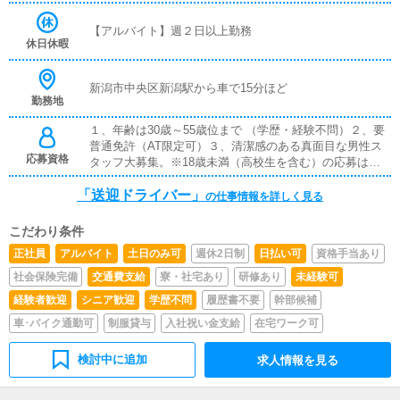
ので、未経験の方でも安心して働けます。お客様と対面で
接客をお願いすることはありません。ガソリン代・高速代
【アルバイト】週２日以上勤務
は支給します。
休日休暇
新潟市中央区新潟駅から車で15分ほど
勤務地
１、年齢は30歳～55歳位まで （学歴・経験不問）２、要
普通免許（AT限定可）３、清潔感のある真面目な男性ス
応募資格
タッフ大募集。※18歳未満（高校生を含む）の応募はお断
りします。
「送迎ドライバー」
の仕事情報を詳しく見る
こだわり条件
正社員
アルバイト
土日のみ可
週休2日制
日払い可
資格手当あり
社会保険完備
交通費支給
寮・社宅あり
研修あり
未経験可
経験者歓迎
シニア歓迎
学歴不問
履歴書不要
幹部候補
車･バイク通勤可
制服貸与
入社祝い金支給
在宅ワーク可
検討中に追加
求人情報を見る