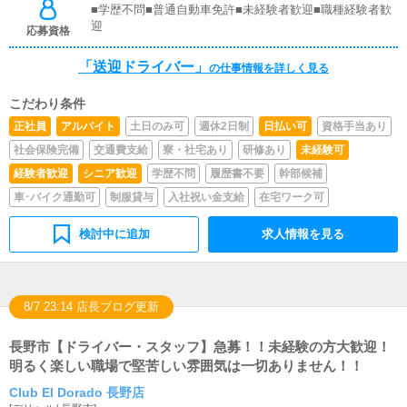
■学歴不問■普通自動車免許■未経験者歓迎■職種経験者歓
迎
応募資格
「送迎ドライバー」
の仕事情報を詳しく見る
こだわり条件
正社員
アルバイト
土日のみ可
週休2日制
日払い可
資格手当あり
社会保険完備
交通費支給
寮・社宅あり
研修あり
未経験可
経験者歓迎
シニア歓迎
学歴不問
履歴書不要
幹部候補
車･バイク通勤可
制服貸与
入社祝い金支給
在宅ワーク可
検討中に追加
求人情報を見る
8/7 23:14 店長ブログ更新
長野市【ドライバー・スタッフ】急募！！未経験の方大歓迎！
明るく楽しい職場で堅苦しい雰囲気は一切ありません！！
Club El Dorado 長野店