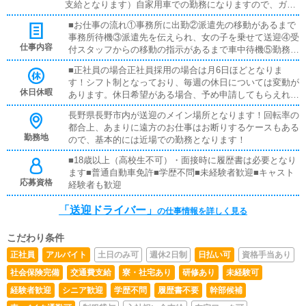
支給となります）自家用車での勤務になりますので、ガソ
リン代分を支給しております！
■お仕事の流れ①事務所に出勤②派遣先の移動があるまで
事務所待機③派遣先を伝えられ、女の子を乗せて送迎④受
仕事内容
付スタッフからの移動の指示があるまで車中待機⑤勤務終
了後、事務所にて清算を行います※送迎中の時間のある時
■正社員の場合正社員採用の場合は月6日ほどとなりま
は買い出し、清掃等お手伝いいただくことはあります・安
す！シフト制となっており、毎週の休日については変動が
全運転を心がけている方・飲酒運転は絶対しない一般常識
休日休暇
あります。休日希望がある場合、予め申請してもらえれば
をわきまえている方・女の子とは必要外のトークはNGと
ご希望にそった休日を設定させていただきます！■アルバ
しています・2シーター以外の自家用車であればお使いい
長野県長野市内が送迎のメイン場所となります！回転率の
イト採用の場合・自分が働ける日だけ構いません！・その
ただけます
都合上、あまりに遠方のお仕事はお断りするケースもある
ため、休日休暇に関しては自分の都合に合わせて働けま
勤務地
ので、基本的には近場での勤務となります！
す！
■18歳以上（高校生不可）・面接時に履歴書は必要となり
ます■普通自動車免許■学歴不問■未経験者歓迎■キャスト
応募資格
経験者も歓迎
「送迎ドライバー」
の仕事情報を詳しく見る
こだわり条件
正社員
アルバイト
土日のみ可
週休2日制
日払い可
資格手当あり
社会保険完備
交通費支給
寮・社宅あり
研修あり
未経験可
経験者歓迎
シニア歓迎
学歴不問
履歴書不要
幹部候補