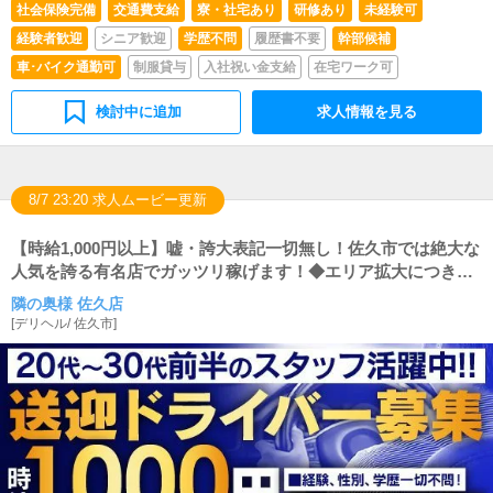
社会保険完備
交通費支給
寮・社宅あり
研修あり
未経験可
経験者歓迎
シニア歓迎
学歴不問
履歴書不要
幹部候補
車･バイク通勤可
制服貸与
入社祝い金支給
在宅ワーク可
検討中に追加
求人情報を見る
8/7 23:20 求人ムービー更新
【時給1,000円以上】嘘・誇大表記一切無し！佐久市では絶大な
人気を誇る有名店でガッツリ稼げます！◆エリア拡大につき内
勤スタッフ&ドライバー急募‼◆
隣の奥様 佐久店
[
デリヘル
/
佐久市
]