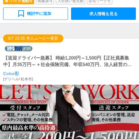
車･バイク通勤可
制服貸与
入社祝い金支給
在宅ワーク可
検討中に追加
求人情報を見る
8/7 23:05 求人ムービー更新
【送迎ドライバー急募】 時給1,200円～1,500円【正社員募集
中】月35万円～＋社会保険完備、年収540万円、法人経営の安
定した職場で働いてみませんか？
Color彩
[
デリヘル
/
松本市
]