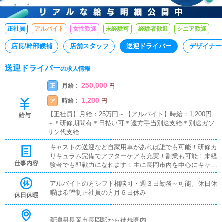
正社員
アルバイト
女性歓迎
未経験可
経験者歓迎
シニア歓迎
店長/幹部候補
店舗スタッフ
送迎ドライバー
デザイナー
送迎ドライバー
の求人情報
250,000
月給 :
正
円
1,200
時給 :
ア
円
【正社員】月給：25万円～【アルバイト】時給：1,200円
給与
～＊研修期間有＊日払い可＊遠方手当別途支給＊別途ガソ
リン代支給
キャストの送迎など自家用車があれば誰でも可能！研修カ
リキュラム完備でアフターケアも充実！副業も可能！未経
仕事内容
験者でも即戦力になれます！主に長岡市内を中心にキャス
トの送迎を行っていただきます！☆正社員希望の方月収25
万円以上可能ガソリン代・遠方手当充実早番・中番・遅番
アルバイトの方シフト相談可・週３日勤務～可能。休日休
のシフト制社保完備、昇給制度あり☆アルバイト希望の方
暇は希望制正社員の方月６日休み
休日休暇
時給1,200円で遠方手当等充実現在の月収に＋15万円以上
可完全日払い、直ぐ働けます!!!社員登用制度あり※只今即
面接、積極採用中!!
新潟県長岡市長岡駅から徒歩圏内