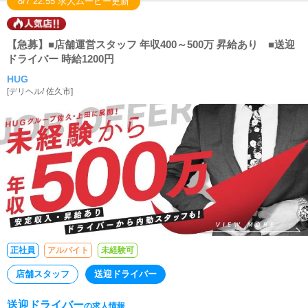
8/7 22:55 求人ムービー更新
【急募】■店舗運営スタッフ 年収400～500万 昇給あり ■送迎
ドライバー 時給1200円
HUG
[
デリヘル
/
佐久市
]
正社員
アルバイト
未経験可
店舗スタッフ
送迎ドライバー
送迎ドライバー
の求人情報