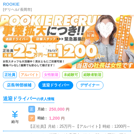
上心・野心家☆只今積極採用中☆副業も◎
ROOKIE
[
デリヘル
/
長岡市
]
正社員
アルバイト
女性歓迎
未経験可
経験者歓迎
店長/幹部候補
送迎ドライバー
デザイナー
送迎ドライバー
の求人情報
250,000
月給 :
正
円
1,200
時給 :
ア
円
給与
【正社員】月給：25万円～【アルバイト】時給：1200円～