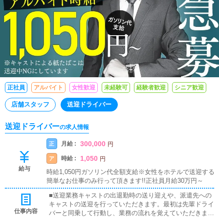
正社員
アルバイト
女性歓迎
未経験可
経験者歓迎
シニア歓迎
店舗スタッフ
送迎ドライバー
送迎ドライバー
の求人情報
300,000
月給 :
正
円
1,050
時給 :
ア
円
給与
時給1,050円ガソリン代全額支給※女性をホテルで送迎する
簡単なお仕事のみ行って頂きます!!正社員月給30万円～
■送迎業務キャストの出退勤時の送り迎えや、派遣先への
キャストの送迎を行っていただきます。最初は先輩ドライ
仕事内容
バーと同乗して行動し、業務の流れを覚えていただきます