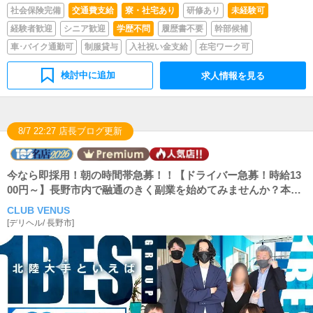
社会保険完備
交通費支給
寮・社宅あり
研修あり
未経験可
経験者歓迎
シニア歓迎
学歴不問
履歴書不要
幹部候補
車･バイク通勤可
制服貸与
入社祝い金支給
在宅ワーク可
検討中に追加
求人情報を見る
8/7 22:27 店長ブログ更新
今なら即採用！朝の時間帯急募！！【ドライバー急募！時給13
00円～】長野市内で融通のきく副業を始めてみませんか？本業
にバレない、曜日＋時間の融通がきく、アルバイト雇用、スキ
CLUB VENUS
マ時間で15万円以上の収入も簡単！
[
デリヘル
/
長野市
]