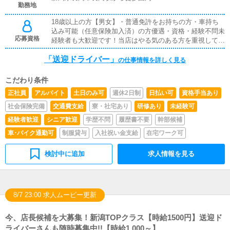
勤務地
18歳以上の方【男女】・普通免許をお持ちの方・車持ち
込み可能（任意保険加入済）の方優遇・資格・経験不問未
応募資格
経験者も大歓迎です！当店はやる気のある方を重視してま
す！・やる気と向上心のある方、一般教養・常識のある
「送迎ドライバー」
方。・将来独立されたい方も大歓迎！※18歳未満（高校生
の仕事情報を詳しく見る
を含む）の応募はお断りします。
こだわり条件
正社員
アルバイト
土日のみ可
週休2日制
日払い可
資格手当あり
社会保険完備
交通費支給
寮・社宅あり
研修あり
未経験可
経験者歓迎
シニア歓迎
学歴不問
履歴書不要
幹部候補
車･バイク通勤可
制服貸与
入社祝い金支給
在宅ワーク可
検討中に追加
求人情報を見る
8/7 23:00 求人ムービー更新
今、店長候補を大募集！新潟TOPクラス【時給1500円】送迎ド
ライバーさんも随時募集中!!【時給1,000～】