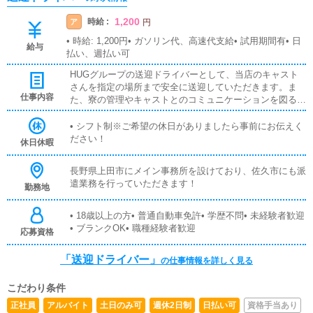
1,200
時給 :
ア
円
• 時給: 1,200円• ガソリン代、高速代支給• 試用期間有• 日
給与
払い、週払い可
HUGグループの送迎ドライバーとして、当店のキャスト
さんを指定の場所まで安全に送迎していただきます。ま
仕事内容
た、寮の管理やキャストとのコミュニケーションを図る業
務も含まれます。安全運転はもちろん、キャストが安心し
て働ける環境を整えることが重要です。
• シフト制※ご希望の休日がありましたら事前にお伝えく
ださい！
休日休暇
長野県上田市にメイン事務所を設けており、佐久市にも派
遣業務を行っていただきます！
勤務地
• 18歳以上の方• 普通自動車免許• 学歴不問• 未経験者歓迎
• ブランクOK• 職種経験者歓迎
応募資格
「送迎ドライバー」
の仕事情報を詳しく見る
こだわり条件
正社員
アルバイト
土日のみ可
週休2日制
日払い可
資格手当あり