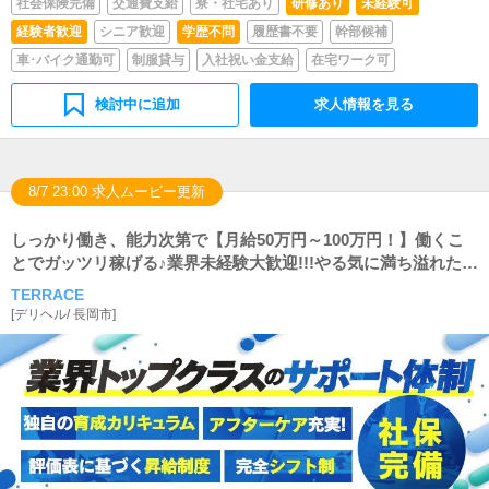
社会保険完備
交通費支給
寮・社宅あり
研修あり
未経験可
経験者歓迎
シニア歓迎
学歴不問
履歴書不要
幹部候補
車･バイク通勤可
制服貸与
入社祝い金支給
在宅ワーク可
検討中に追加
求人情報を見る
8/7 23:00 求人ムービー更新
しっかり働き、能力次第で【月給50万円～100万円！】働くこ
とでガッツリ稼げる♪業界未経験大歓迎!!!やる気に満ち溢れた向
上心・野心家☆只今積極採用中☆副業も◎
TERRACE
[
デリヘル
/
長岡市
]