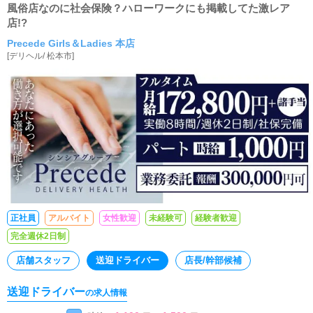
風俗店なのに社会保険？ハローワークにも掲載してた激レア
店!?
Precede Girls＆Ladies 本店
[
デリヘル
/
松本市
]
正社員
アルバイト
女性歓迎
未経験可
経験者歓迎
完全週休2日制
店舗スタッフ
送迎ドライバー
店長/幹部候補
送迎ドライバー
の求人情報