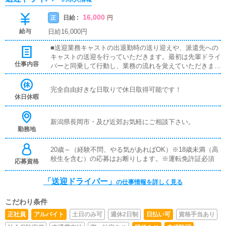
16,000
日給 :
正
円
給与
日給16,000円
■送迎業務キャストの出退勤時の送り迎えや、派遣先への
キャストの送迎を行っていただきます。最初は先輩ドライ
仕事内容
バーと同乗して行動し、業務の流れを覚えていただきます
ので、未経験の方でも安心して働けます。お客様と対面で
接客をお願いすることはありません。ガソリン代・高速代
完全自由好きな日取りで休日取得可能です！
は支給します。■清掃業務送迎業務の空き時間に、事務所
休日休暇
や待機室の清掃を行っていただきます。キャストの送迎に
使うお車の清掃もお願いします。
新潟県長岡市・及び近郊お気軽にご相談下さい。
勤務地
20歳～（経験不問、やる気があればOK）※18歳未満（高
校生を含む）の応募はお断りします。※運転免許証必須
応募資格
「送迎ドライバー」
の仕事情報を詳しく見る
こだわり条件
正社員
アルバイト
土日のみ可
週休2日制
日払い可
資格手当あり