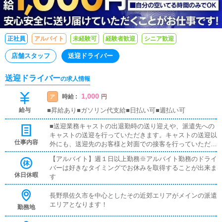
正社員
アルバイト
未経験可
経験者歓迎
シニア歓迎
店舗スタッフ
送迎ドライバー
送迎ドライバー
の求人情報
1,000
時給 :
ア
円
給与
■昇給あり■ガソリン代支給■日払い可■週払い可
■送迎業務キャストの出退勤時の送り迎えや、派遣先への
キャストの送迎を行っていただきます。キャストの送迎以
仕事内容
外にも、送迎先のお客様と対面での接客を行っていただき
ます。お客様のご案内時に、システムの説明や料金の受け
【アルバイト】週１日以上勤務※アルバイト勤務のドライ
取り等、対面での簡単な接客になります。最初は先輩ドラ
バーは好きなタイミングでお休みを取得することが出来ま
イバーと同乗して行動し、業務の流れを覚えていただきま
休日休暇
す
すので、未経験の方でも安心して働けます。ガソリン代・
高速代は支給します。■清掃業務送迎業務の空き時間に、
長野県佐久市を中心としたその近郊エリアがメインの派遣
事務所や待機室の清掃を行っていただきます。キャストの
エリアとなります！
送迎に使うお車の清掃もお願いします。
勤務地