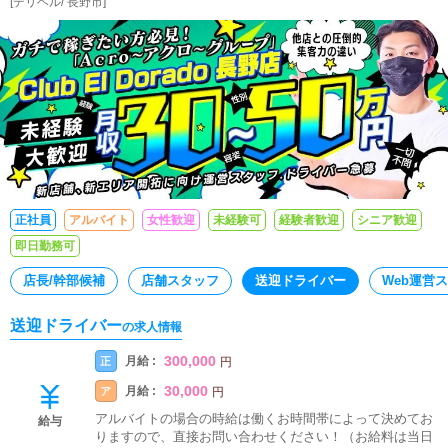
[
デリヘル
/
長野市
]
正社員
アルバイト
女性歓迎
未経験可
経験者歓迎
シニア歓迎
即日勤務可
店長/幹部候補
店舗スタッフ
送迎ドライバー
Web運営
送迎ドライバー
の求人情報
300,000
月給 :
正
円
30,000
月給 :
ア
円
アルバイトの場合の時給は働くお時間帯によって決めてお
給与
りますので、直接お問い合わせください！（お給料は当日