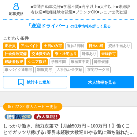
■普通自動車免許■学歴不問■高卒以上■大卒以上■未経験
者歓迎■職種経験者歓迎■ブランクOK■シニア世代歓迎
応募資格
「送迎ドライバー」
の仕事情報を詳しく見る
こだわり条件
正社員
アルバイト
土日のみ可
週休2日制
日払い可
資格手当あり
社会保険完備
交通費支給
寮・社宅あり
研修あり
未経験可
経験者歓迎
シニア歓迎
学歴不問
履歴書不要
幹部候補
車･バイク通勤可
制服貸与
入社祝い金支給
在宅ワーク可
検討中に追加
求人情報を見る
8/7 22:22 求人ムービー更新
しっかり働き、能力次第で【月給50万円～100万円！】働くこ
とでガッツリ稼げる♪業界未経験大歓迎!!!やる気に満ち溢れた向