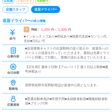
正社員
アルバイト
未経験可
店舗スタッフ
送迎ドライバー
送迎ドライバー
の求人情報
1,200
1,500
時給 :
ア
円
～
円
■インセンティブあり■昇給あり■残業代支給■ガソリン代
給与
支給■日払い可
■送迎業務キャストの出退勤時の送り迎えや、派遣先への
キャストの送迎を行っていただきます。最初は先輩ドライ
仕事内容
バーと同乗して行動し、業務の流れを覚えていただきます
ので、未経験の方でも安心して働けます。お客様と対面で
接客をお願いすることはありません。ガソリン代・高速代
【正社員】週休２日制【アルバイト】週１日以上勤務■慶
は支給します。
弔休暇あり
休日休暇
長野県長野市長野駅周辺が派遣中心部となります。
勤務地
■普通自動車免許■学歴不問■未経験者歓迎■職種経験者歓
迎■ブランクOK
応募資格