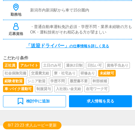
新潟市内新潟駅から車で15分圏内
勤務地
・普通自動車運転免許必須・学歴不問・業界未経験の方も
OK・運転技術がそれ相応ある方が望ましい
応募資格
「送迎ドライバー」
の仕事情報を詳しく見る
こだわり条件
正社員
アルバイト
土日のみ可
週休2日制
日払い可
資格手当あり
社会保険完備
交通費支給
寮・社宅あり
研修あり
未経験可
経験者歓迎
シニア歓迎
学歴不問
履歴書不要
幹部候補
車･バイク通勤可
制服貸与
入社祝い金支給
在宅ワーク可
検討中に追加
求人情報を見る
8/7 23:23 求人ムービー更新