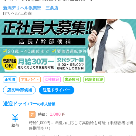
新潟デリヘル倶楽部 三条店
[
デリヘル
/
三条市
]
正社員
アルバイト
女性歓迎
未経験可
経験者歓迎
店長/幹部候補
送迎ドライバー
送迎ドライバー
の求人情報
1,000
時給 :
ア
円
時給1,000円～※能力に応じて高額給も可能（未経験者は研
給与
修期間あり）