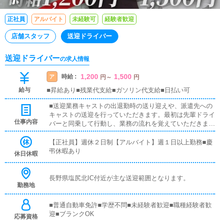
正社員
アルバイト
未経験可
経験者歓迎
店舗スタッフ
送迎ドライバー
送迎ドライバー
の求人情報
1,200
1,500
時給 :
ア
円
～
円
給与
■昇給あり■残業代支給■ガソリン代支給■日払い可
■送迎業務キャストの出退勤時の送り迎えや、派遣先への
キャストの送迎を行っていただきます。最初は先輩ドライ
仕事内容
バーと同乗して行動し、業務の流れを覚えていただきます
ので、未経験の方でも安心して働けます。お客様と対面で
接客をお願いすることはありません。ガソリン代・高速代
【正社員】週休２日制【アルバイト】週１日以上勤務■慶
は支給します。
弔休暇あり
休日休暇
長野県塩尻北IC付近が主な送迎範囲となります。
勤務地
■普通自動車免許■学歴不問■未経験者歓迎■職種経験者歓
迎■ブランクOK
応募資格