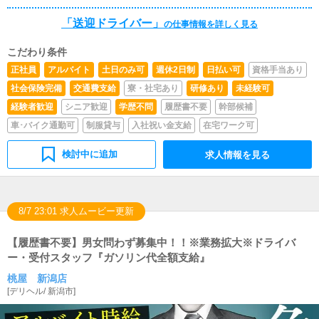
「送迎ドライバー」
の仕事情報を詳しく見る
こだわり条件
正社員
アルバイト
土日のみ可
週休2日制
日払い可
資格手当あり
社会保険完備
交通費支給
寮・社宅あり
研修あり
未経験可
経験者歓迎
シニア歓迎
学歴不問
履歴書不要
幹部候補
車･バイク通勤可
制服貸与
入社祝い金支給
在宅ワーク可
検討中に追加
求人情報を見る
8/7 23:01 求人ムービー更新
【履歴書不要】男女問わず募集中！！※業務拡大※ドライバ
ー・受付スタッフ『ガソリン代全額支給』
桃屋 新潟店
[
デリヘル
/
新潟市
]