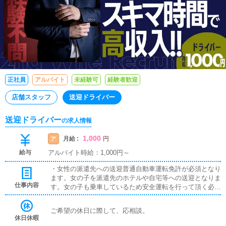
正社員
アルバイト
未経験可
経験者歓迎
店舗スタッフ
送迎ドライバー
送迎ドライバー
の求人情報
1,000
月給 :
ア
円
給与
アルバイト時給：1,000円～
・女性の派遣先への送迎普通自動車運転免許が必須となり
ます。女の子を派遣先のホテルや自宅等への送迎となりま
仕事内容
す。女の子も乗車しているため安全運転を行って頂く必要
があります。運転技術がそれ相応ある方が望ましいです。
※送迎に関するクレームが女の子からあったりした場合、
ご希望の休日に際して、応相談。
要相談となります。
休日休暇