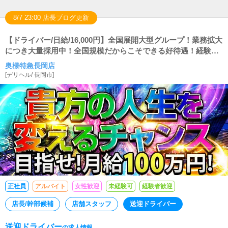
8/7 23:00 店長ブログ更新
【ドライバー/日給/16,000円】全国展開大型グループ！業務拡大
につき大量採用中！全国規模だからこそできる好待遇！経験不
問でやる気重視の採用を行っております！
奥様特急長岡店
[
デリヘル
/
長岡市
]
正社員
アルバイト
女性歓迎
未経験可
経験者歓迎
店長/幹部候補
店舗スタッフ
送迎ドライバー
送迎ドライバー
の求人情報