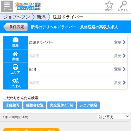
検討中
ログイン
ジョブヘブン
新潟
送迎ドライバー
条件設定
新潟のデリヘルドライバー・風俗送迎の高収入求人
変更
送迎ドライバー
職種
変更
未設定
業種
変更
新潟
エリア
変更
未設定
こだわり
こだわりかんたん検索
未経験可
経験者歓迎
完全週休2日制
シニア歓迎
1件〜30件(全54件)