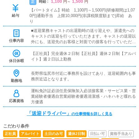
1,100
1,500
時給 :
正
円
～
円
【パートタイム】時給 1,100円～1,500円(研修期間は1,07
給与
0円)通勤手当 上限10,000円(非課税限度額まで)昇給 あ
り
■送迎業務キャストの出退勤時の送り迎えや、派遣先への
キャストの送迎を行っていただきます。キャストの送迎以
仕事内容
外にも、送迎先のお客様と対面での接客を行っていただき
ます。お客様のご案内時に、システムの説明や料金の受け
取り等、対面での簡単な接客になります。最初は先輩ドラ
【正社員】完全週休２日制【正社員】週休２日制【アルバ
イバーと同乗して行動し、業務の流れを覚えていただきま
イト】週２日以上勤務
休日休暇
すので、未経験の方でも安心して働けます。ガソリン代・
高速代は支給します。
長野県塩尻市付近に事務所を設けてあり、送迎範囲内も事
務所近辺となります。
勤務地
運転免許証必須任意保険加入必須接客業・サービス業・営
業経験者優遇自営業経験者優遇清潔感・ハキハキと喋れる
応募資格
方優遇
「送迎ドライバー」
の仕事情報を詳しく見る
こだわり条件
正社員
アルバイト
土日のみ可
週休2日制
日払い可
資格手当あり