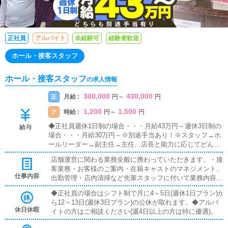
正社員
アルバイト
未経験可
経験者歓迎
ホール・接客スタッフ
ホール・接客スタッフ
の求人情報
300,000
430,000
月給 :
正
円
～
円
1,200
1,500
時給 :
ア
円
～
円
◆正社員週休1日制の場合・・・月給43万円～週休3日制の
給与
場合・・・月給30万円～※別途手当あり！※スタッフ→ホ
ールリーダー→副主任→主任…店長と能力に応じてどんど
ん昇給昇格していきます。◆売上達成金支給あり◆アルバ
店舗運営に関わる業務全般に携わっていただきます。・接
イト時給1,200円以上アルバイトさんでも能力に応じて随
客業務・お客様のご案内・在籍キャストのマネジメント、
時昇給あります。
仕事内容
出勤管理・店内清掃など先輩スタッフに付いて業務内容を
見ながら徐々に覚えていただきますので、未経験の方でも
◆正社員の場合はシフト制で月に4～5日(週休1日プラン)か
安心して働けます。最初から全てのお仕事を押し付けると
ら12～13日(週休3日プラン)の公休が取れます。◆アルバ
いうことはいたしません。一人一人のペースに合わせて指
休日休暇
イトの方はご相談ください(週4日以上の方は特に優遇)。
導させていただきます。