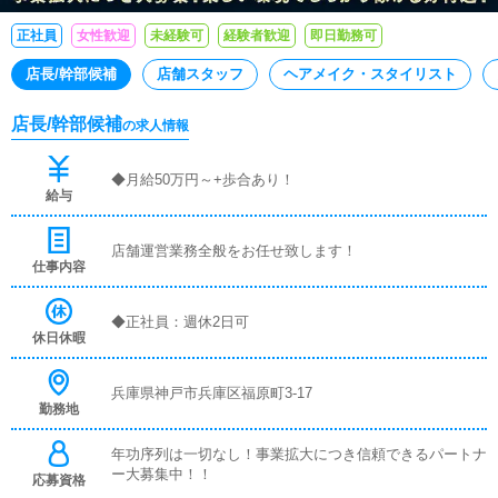
正社員
女性歓迎
未経験可
経験者歓迎
即日勤務可
店長/幹部候補
店舗スタッフ
ヘアメイク・スタイリスト
店長/幹部候補
の求人情報
◆月給50万円～+歩合あり！
給与
店舗運営業務全般をお任せ致します！
仕事内容
◆正社員：週休2日可
休日休暇
兵庫県神戸市兵庫区福原町3-17
勤務地
年功序列は一切なし！事業拡大につき信頼できるパートナ
ー大募集中！！
応募資格