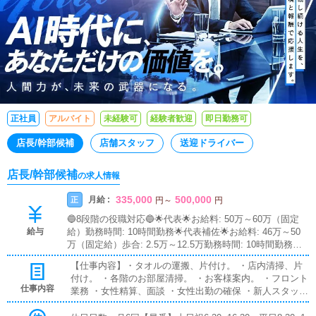
正社員
アルバイト
未経験可
経験者歓迎
即日勤務可
店長/幹部候補
店舗スタッフ
送迎ドライバー
店長/幹部候補
の求人情報
335,000
500,000
月給 :
正
円
～
円
🔵8段階の役職対応🔵🌟代表🌟お給料: 50万～60万（固定
給与
給）勤務時間: 10時間勤務🌟代表補佐🌟お給料: 46万～50
万（固定給）歩合: 2.5万～12.5万勤務時間: 10時間勤務🌟
マネージャー🌟お給料: 42万～45万（固定給）歩合: 2万～
【仕事内容】・タオルの運搬、⽚付け。 ・店内清掃、⽚
10万勤務時間: 10時間勤務🌟マネージャー補佐🌟お給料: 3
付け。 ・各階のお部屋清掃。 ・お客様案内。 ・フロント
9万～42万（固定給）歩合: 1.7万～8.7万勤務時間: 10時間
仕事内容
業務 ・⼥性精算、⾯談 ・⼥性出勤の確保 ・新人スタッフ
勤務🌟主任🌟お給料: 36万～38万（固定給）歩合: 2.5万～1
育成・撮影・ネット更新作業
2.5万勤務時間: 10時間勤務🌟主任補佐🌟お給料: 33.5万～3