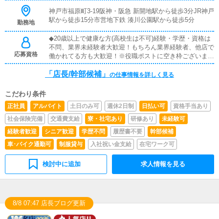
神戸市福原町3-19阪神・阪急 新開地駅から徒歩3分JR神戸
駅から徒歩15分市営地下鉄 湊川公園駅から徒歩5分
勤務地
◆20歳以上で健康な方(高校生は不可)経験・学歴・資格は
不問、業界未経験者大歓迎！もちろん業界経験者、他店で
応募資格
働かれてる方も大歓迎！※役職ポストに空き枠ございます
m(__)m
「店長/幹部候補」
の仕事情報を詳しく見る
こだわり条件
正社員
アルバイト
土日のみ可
週休2日制
日払い可
資格手当あり
社会保険完備
交通費支給
寮・社宅あり
研修あり
未経験可
経験者歓迎
シニア歓迎
学歴不問
履歴書不要
幹部候補
車･バイク通勤可
制服貸与
入社祝い金支給
在宅ワーク可
検討中に追加
求人情報を見る
8/8 07:47 店長ブログ更新