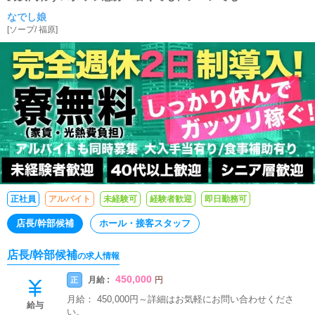
なでし娘
[
ソープ
/
福原
]
正社員
アルバイト
未経験可
経験者歓迎
即日勤務可
店長/幹部候補
ホール・接客スタッフ
店長/幹部候補
の求人情報
450,000
月給 :
正
円
月給： 450,000円～詳細はお気軽にお問い合わせくださ
給与
い。