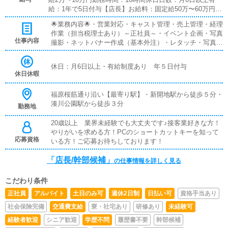
給：1年で5日付与【店長】お給料：固定給50万〜60万円＋
歩合給2％〜10％勤務時間：10時間休日日数：月6日以上有
🌟業務内容🌟・営業対応・キャスト管理・売上管理・経理
給：1年で5日付与
作業（担当税理士あり）～正社員～・イベント企画・写真
仕事内容
撮影・ネットバナー作成（基本外注）・レタッチ・写真修
正（基本外注）・事務作業・WEB管理・画像編集・清掃
作業
休日：月6日以上・有給制度あり 年５日付与
休日休暇
福原桜筋通り沿い【最寄り駅】・新開地駅から徒歩５分・
湊川公園駅から徒歩３分
勤務地
20歳以上 業界未経験でも大丈夫です♪接客業好きな方！
やりがいを求める方！PCのショートカットキーを知って
応募資格
いる方！ご応募お待ちしております！
「店長/幹部候補」
の仕事情報を詳しく見る
こだわり条件
正社員
アルバイト
土日のみ可
週休2日制
日払い可
資格手当あり
社会保険完備
交通費支給
寮・社宅あり
研修あり
未経験可
経験者歓迎
シニア歓迎
学歴不問
履歴書不要
幹部候補