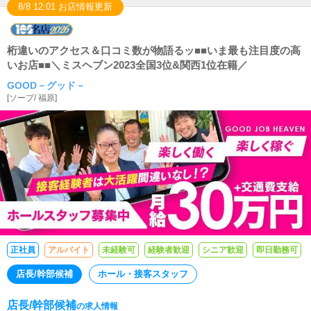
8/8 12:01 お店情報更新
桁違いのアクセス＆口コミ数が物語るッ■■いま最も注目度の高
いお店■■＼ミスヘブン2023全国3位&関西1位在籍／
GOOD－グッド－
[
ソープ
/
福原
]
正社員
アルバイト
未経験可
経験者歓迎
シニア歓迎
即日勤務可
店長/幹部候補
ホール・接客スタッフ
店長/幹部候補
の求人情報