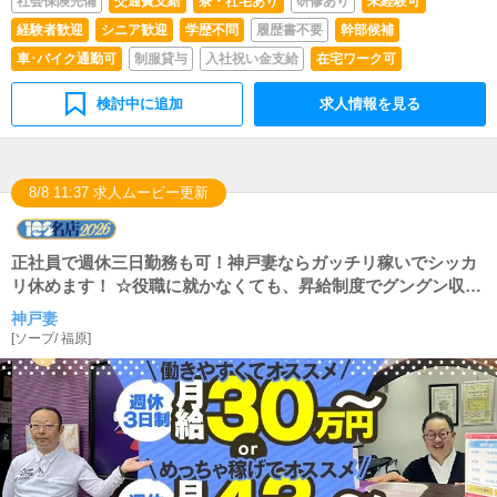
社会保険完備
交通費支給
寮・社宅あり
研修あり
未経験可
経験者歓迎
シニア歓迎
学歴不問
履歴書不要
幹部候補
車･バイク通勤可
制服貸与
入社祝い金支給
在宅ワーク可
検討中に追加
求人情報を見る
8/8 11:37 求人ムービー更新
正社員で週休三日勤務も可！神戸妻ならガッチリ稼いでシッカ
リ休めます！ ☆役職に就かなくても、昇給制度でグングン収入
アップ！ 中途採用・脱サラの方、大歓迎です！サラリーマン生
神戸妻
活で身に付けた粘り強さを存分に発揮してください！ 業界未経
[
ソープ
/
福原
]
験者も大歓迎です。経験が無いからこそ湧き出る柔軟な発想・
アイデアを聞かせてください！路上でのキャッチ・客引き行為
は一切しておりません。 安心・安全の『法人営業』ですからロ
ーンの審査も大丈夫！ 風俗業界にありがちな【年功序列】【パ
ワハラ】【不当な評価】など、当グループでは一切御座いませ
ん。 あなたの頑張りを正当に評価することをお約束いたしま
す！