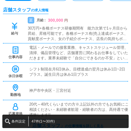
店舗スタッフ
の求人情報
300,000
月給 :
正
円
30万円+各種ボーナス研修期間有 能力次第で1ヶ月目から
給与
昇給、昇格可能です。各種ボーナス有(売上達成ボーナス、
貢献度ボーナス、女の子紹介ボーナス、店長の気持ちボー
ナス)あり。食事、寮、日払いもありますので生活の心配は
電話・メールでの接客業務、キャストスケジュール管理、
ありません。アルバイトでのご応募も可能です。
清掃、備品管理など、店舗運営に関わるお仕事をしていた
仕事内容
だきます。業界未経験で「自分にできるのか不安」という
方も安心してください。当社には研修制度があり、接客・
サービス業の基本をイチから学べる環境をご用意しており
シフト制現在月6日休み。目標達成の翌月は休み1日~2日
ます。・クリンリネス・電話受付、メール対応・フロント
プラス。誕生日月は休み1日プラス
休日休暇
接客業務・各種媒体の登録・更新作業・各種媒体に取材対
応、広報・キャストのシフト管理
神戸市中央区・三宮付近
勤務地
20代～40代くらいまでの方※上記以外の方でもお気軽にご
相談ください・未経験者歓迎・経験者の方は、髙待遇で優
応募資格
遇致します!!
条件設定
47件(1〜30件)
「店舗スタッフ」
の仕事情報を詳しく見る