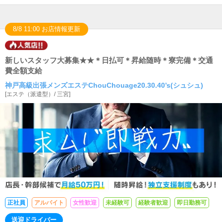
8/8 11:00 お店情報更新
新しいスタッフ大募集★★＊日払可＊昇給随時＊寮完備＊交通
費全額支給
神戸高級出張メンズエステChouChouage20.30.40’s(シュシュ)
[
エステ（派遣型）
/
三宮
]
正社員
アルバイト
女性歓迎
未経験可
経験者歓迎
即日勤務可
送迎ドライバー