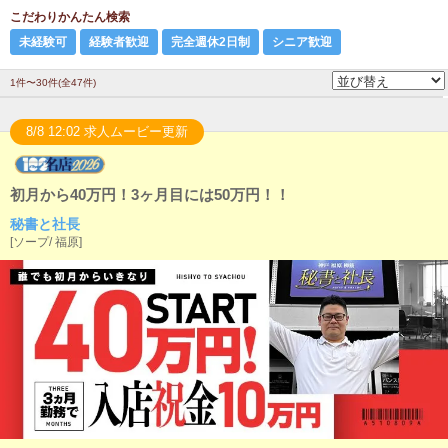
こだわりかんたん検索
未経験可
経験者歓迎
完全週休2日制
シニア歓迎
1件〜30件(全47件)
8/8 12:02 求人ムービー更新
初月から40万円！3ヶ月目には50万円！！
秘書と社長
[
ソープ
/
福原
]