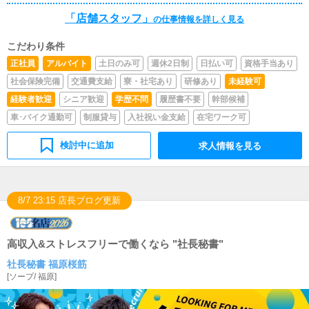
きます。■清掃・備品管理お客様やキャストの方に快適に
「店舗スタッフ」
の仕事情報を詳しく見る
お過ごしいただくため、店内の清掃や備品の管理・補充を
行っていただきます。
こだわり条件
正社員
アルバイト
土日のみ可
週休2日制
日払い可
資格手当あり
社会保険完備
交通費支給
寮・社宅あり
研修あり
未経験可
経験者歓迎
シニア歓迎
学歴不問
履歴書不要
幹部候補
車･バイク通勤可
制服貸与
入社祝い金支給
在宅ワーク可
検討中に追加
求人情報を見る
8/7 23:15 店長ブログ更新
高収入&ストレスフリーで働くなら "社長秘書"
社長秘書 福原桜筋
[
ソープ
/
福原
]