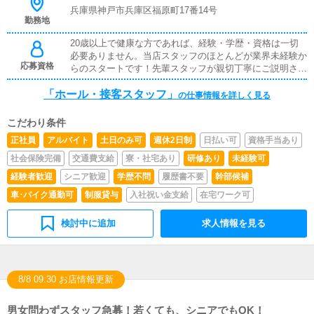
兵庫県神戸市兵庫区福原町17番14号
勤務地
20歳以上で健康な方であれば、経験・学歴・資格は一切
必要ありません。当店スタッフのほとんどが業界未経験か
応募資格
らのスタートです！先輩スタッフが親切丁寧にご説明させ
ていただきますのでご安心してご応募ください。
「ホール・接客スタッフ」
の仕事情報を詳しく見る
こだわり条件
正社員
アルバイト
土日のみ可
週休2日制
日払い可
資格手当あり
社会保険完備
交通費支給
寮・社宅あり
研修あり
未経験可
経験者歓迎
シニア歓迎
学歴不問
履歴書不要
幹部候補
車･バイク通勤可
制服貸与
入社祝い金支給
在宅ワーク可
検討中に追加
求人情報を見る
8/8 09:30 お店情報更新
男女問わずスタッフ急募！若くても、シニアでもOK！