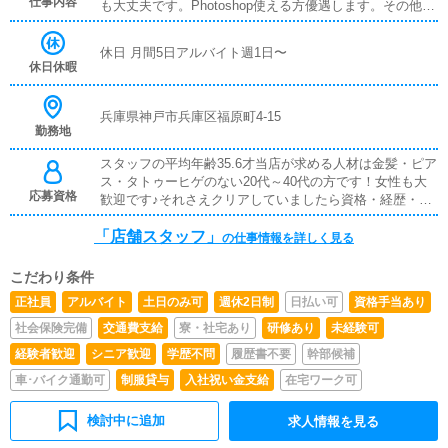
仕事内容
も大丈夫です。Photoshop使える方優遇します。その他の
業務として1.清掃業務店内全般の清掃作業です。ルーム清
掃、ベッドメイクは専門の業者と一緒に行います。業務終
休日 月間5日アルバイト週1日〜
了後の清掃はございません。2お客様のご案内受付やお客
休日休暇
様の誘導お見送り等接客業務全般。3.電話対応お客様から
の予約や問い合わせの電話を対応。などがございます。
兵庫県神戸市兵庫区福原町4-15
勤務地
スタッフの平均年齢35.6才当店が求める人材は金髪・ピア
ス・タトゥーヒゲのない20代～40代の方です！女性も大
応募資格
歓迎です♪それさえクリアしていましたら資格・経歴・職
歴一切問いません。運転免許も必要ありません!!是非ご連
「店舗スタッフ」
絡お待ちしております!!
の仕事情報を詳しく見る
こだわり条件
正社員
アルバイト
土日のみ可
週休2日制
日払い可
資格手当あり
社会保険完備
交通費支給
寮・社宅あり
研修あり
未経験可
経験者歓迎
シニア歓迎
学歴不問
履歴書不要
幹部候補
車･バイク通勤可
制服貸与
入社祝い金支給
在宅ワーク可
検討中に追加
求人情報を見る