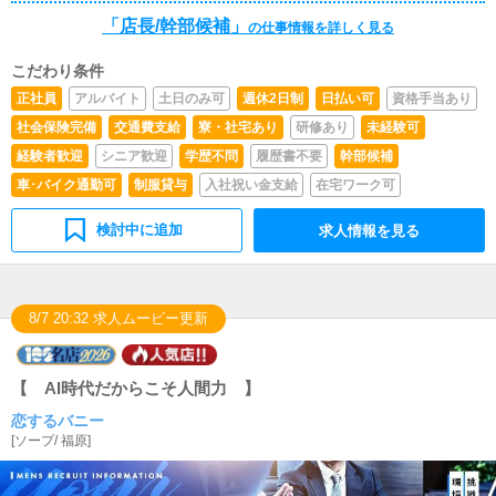
「店長/幹部候補」
の仕事情報を詳しく見る
こだわり条件
正社員
アルバイト
土日のみ可
週休2日制
日払い可
資格手当あり
社会保険完備
交通費支給
寮・社宅あり
研修あり
未経験可
経験者歓迎
シニア歓迎
学歴不問
履歴書不要
幹部候補
車･バイク通勤可
制服貸与
入社祝い金支給
在宅ワーク可
検討中に追加
求人情報を見る
8/7 20:32 求人ムービー更新
【 AI時代だからこそ人間力 】
恋するバニー
[
ソープ
/
福原
]