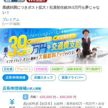
業績好調につきポスト拡大！社員初任給39.5万円も夢じゃな
い！
プレミアム
[
ソープ
/
福原
]
正社員
アルバイト
女性歓迎
未経験可
経験者歓迎
即日勤務可
店長/幹部候補
店舗スタッフ
送迎ドライバー
店長/幹部候補
の求人情報
420,000
600,000
月給 :
正
円
～
円
💰お給料💰【副店長】お給料：基本給42万～45万円＋歩合
給与
給2万〜10万円勤務時間：10時間休日日数：月6日以上有