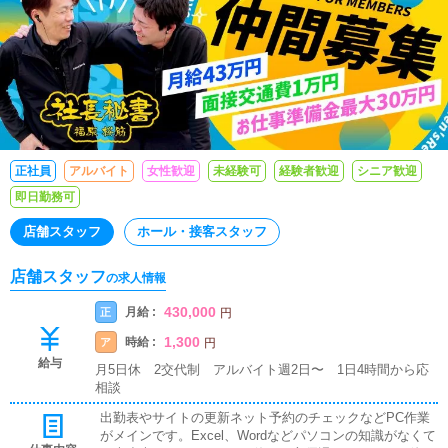
正社員
アルバイト
女性歓迎
未経験可
経験者歓迎
シニア歓迎
即日勤務可
店舗スタッフ
ホール・接客スタッフ
店舗スタッフ
の求人情報
430,000
月給 :
正
円
1,300
時給 :
ア
円
給与
月5日休 2交代制 アルバイト週2日〜 1日4時間から応
相談
出勤表やサイトの更新ネット予約のチェックなどPC作業
がメインです。Excel、Wordなどパソコンの知識がなくて