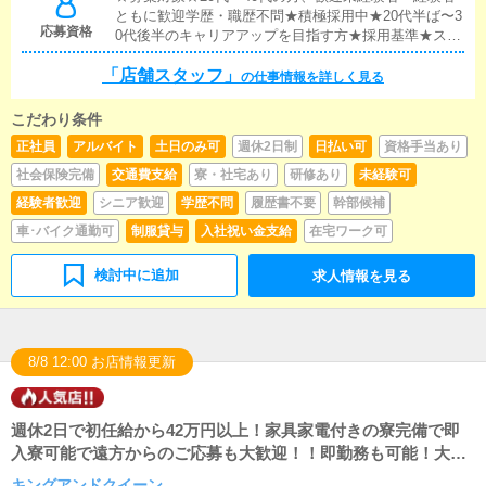
ともに歓迎学歴・職歴不問★積極採用中★20代半ば〜3
応募資格
0代後半のキャリアアップを目指す方★採用基準★スキ
ルや経験よりも、「人柄・意欲」を重視しています。
「店舗スタッフ」
の仕事情報を詳しく見る
こだわり条件
正社員
アルバイト
土日のみ可
週休2日制
日払い可
資格手当あり
社会保険完備
交通費支給
寮・社宅あり
研修あり
未経験可
経験者歓迎
シニア歓迎
学歴不問
履歴書不要
幹部候補
車･バイク通勤可
制服貸与
入社祝い金支給
在宅ワーク可
検討中に追加
求人情報を見る
8/8 12:00 お店情報更新
週休2日で初任給から42万円以上！家具家電付きの寮完備で即
入寮可能で遠方からのご応募も大歓迎！！即勤務も可能！大入
り手当もありで入社初月からインセンティブがもらえる人もい
キングアンドクイーン