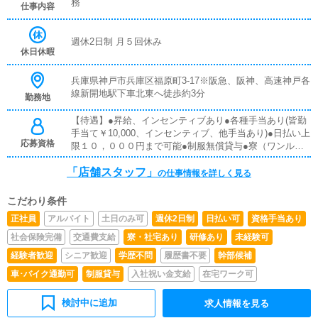
務
仕事内容
週休2日制 月５回休み
休日休暇
兵庫県神戸市兵庫区福原町3-17※阪急、阪神、高速神戸各
線新開地駅下車北東へ徒歩約3分
勤務地
【待遇】●昇給、インセンティブあり●各種手当あり(皆勤
手当て￥10,000、インセンティブ、他手当あり)●日払い上
応募資格
限１０，０００円まで可能●制服無償貸与●寮（ワンルー
ムマンション）完備※一名利用※即入店頂ける様に寮には
「店舗スタッフ」
家電・寝具も完備しております。●週休2日制で月収42万
の仕事情報を詳しく見る
円スタート●週休3日制、月20日出勤で月収35万円スター
ト●車・バイク通勤可（無料駐車場あり）●未経験者大歓
こだわり条件
迎●経験者優遇●女性のホールスタッフも大歓迎●清掃スタ
正社員
アルバイト
土日のみ可
週休2日制
日払い可
資格手当あり
ッフ同時募集（21時30分～）
社会保険完備
交通費支給
寮・社宅あり
研修あり
未経験可
経験者歓迎
シニア歓迎
学歴不問
履歴書不要
幹部候補
車･バイク通勤可
制服貸与
入社祝い金支給
在宅ワーク可
検討中に追加
求人情報を見る