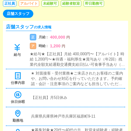
正社員
アルバイト
未経験可
経験者歓迎
即日勤務可
店舗スタッフ
店舗スタッフ
の求人情報
400,000
月給 :
正
円
1,200
時給 :
ア
円
★給与★【正社員】月給 400,000円〜【アルバイト】時
給与
給 1,200円〜★待遇・福利厚生★賞与あり（年2回）残
業代全額支給通勤交通費支給日払い可食事手当あり（現
物支給）昇給あり（能力・実績に応じ随時）制服支給
★ 対面接客・受付業務★ご来店されたお客様のご案内
や、お問い合わせ対応を行っていただきます。予約確
仕事内容
認・会計・注意事項のご案内なども担当していただき
ます。★ 清掃・備品管理★お客様およびキャストの方
に快適にお過ごしいただけるよう、店内の清掃および
【正社員】月5日休み
備品の管理・補充を担当していただきます。★研修・
休日休暇
サポート体制★マニュアルの整備や先輩スタッフによ
るサポート体制が整っていますので、未経験の方も安
心してご就業いただけます。
兵庫県兵庫県神戸市兵庫区福原町9-11
勤務地
★募集対象★20代〜40代の方、歓迎未経験者・経験者