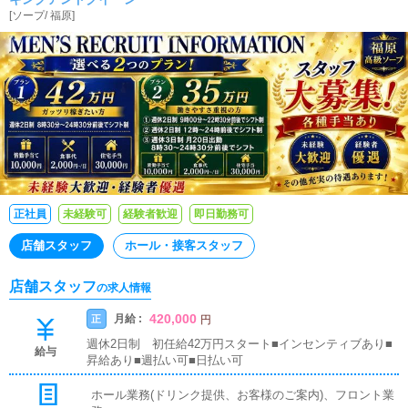
ます！！年功序列などではなく実力主義のお店ですのでお仕事
[
ソープ
/
福原
]
を覚えれば覚えるほど昇給に繋がります！！役職者のポストも
空いてますのでやる気のある方、稼ぎたい方大歓迎！！もちろ
ん未経験の方も大歓迎です！創業35年以上の経験豊富な社長を
はじめ、先輩スタッフや役職者と一緒にイチからお仕事を覚え
ていきましょう！！さらに食事手当もあり！無料駐車場も完備
してますので車通勤の方も大歓迎です！
正社員
未経験可
経験者歓迎
即日勤務可
店舗スタッフ
ホール・接客スタッフ
店舗スタッフ
の求人情報
420,000
月給 :
正
円
週休2日制 初任給42万円スタート■インセンティブあり■
給与
昇給あり■週払い可■日払い可
ホール業務(ドリンク提供、お客様のご案内)、フロント業