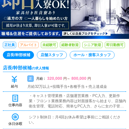
正社員
アルバイト
未経験可
経験者歓迎
シニア歓迎
即日勤務可
店長/幹部候補
店舗スタッフ
ホール・接客スタッフ
店長/幹部候補
の求人情報
320,000
800,000
月給 :
正
円
～
円
給与
月給32万以上+役職手当+各種手当＋売上達成金
・キャスト管理業務・店舗運営業務・PC入力、更新作
業・フロント業務業務内容は対面接客から始まり、店舗内
仕事内容
衛生管理、電話対応、簡単なPC入力、さらに女の子管理
と様々な業務を経験してもらい、お任せする業務範囲の調
整を図って参ります。もちろん、この業界でのお仕事が初
シフト制休日：月4回お休み希望は事前にご相談くださ
めてという方には、経験豊富なスタッフが懇切丁寧に教
い。
休日休暇
育、指導させていただきますのでご安心くださいませ。