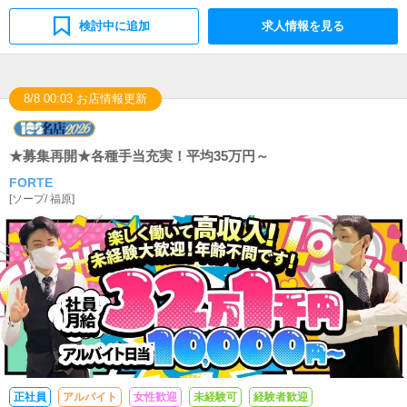
検討中に追加
求人情報を見る
8/8 00:03 お店情報更新
★募集再開★各種手当充実！平均35万円～
FORTE
[
ソープ
/
福原
]
正社員
アルバイト
女性歓迎
未経験可
経験者歓迎