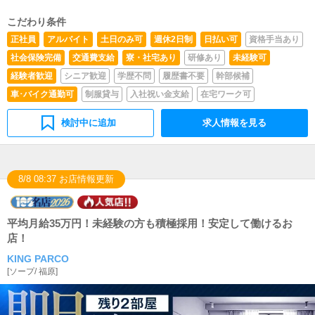
及びそれに準ずる方のご応募は、固くお断りさせていただ
いております■質問からでも受付ておりますので、お気軽
こだわり条件
にご応募ご連絡ください。
正社員
アルバイト
土日のみ可
週休2日制
日払い可
資格手当あり
社会保険完備
交通費支給
寮・社宅あり
研修あり
未経験可
経験者歓迎
シニア歓迎
学歴不問
履歴書不要
幹部候補
車･バイク通勤可
制服貸与
入社祝い金支給
在宅ワーク可
検討中に追加
求人情報を見る
8/8 08:37 お店情報更新
平均月給35万円！未経験の方も積極採用！安定して働けるお
店！
KING PARCO
[
ソープ
/
福原
]