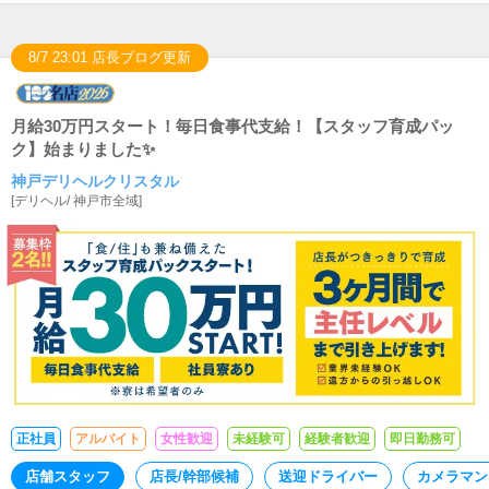
8/7 23:01 店長ブログ更新
月給30万円スタート！毎日食事代支給！【スタッフ育成パッ
ク】始まりました✨
神戸デリヘルクリスタル
[
デリヘル
/
神戸市全域
]
正社員
アルバイト
女性歓迎
未経験可
経験者歓迎
即日勤務可
店舗スタッフ
店長/幹部候補
送迎ドライバー
カメラマン