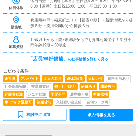
休日日数：月6回【早番】土日祝6:30~16:30 平日8:30~1
5.5万（固定給）歩合: 1.2万～6.2万勤務時間: 10時間勤務
8:30【遅番】土日祝15:00~1:00 平日15:00~1:00
🌟社員🌟お給料: 33.5万～34.5万（固定給）歩合: 1.0万～5.
休日休暇
0万勤務時間: 10時間勤務🌟アルバイト🌟時給: 1,100円/時
間～1,500円/時間勤務時間: 希望時間
兵庫県神戸市福原町エリア【最寄り駅】・新開地駅から徒
歩５分・湊川公園駅から徒歩３分
勤務地
19歳以上から可能♪未経験からでも昇進可能です！学歴不
問年齢19歳～50歳迄
応募資格
「店長/幹部候補」
の仕事情報を詳しく見る
こだわり条件
正社員
アルバイト
土日のみ可
週休2日制
日払い可
資格手当あり
社会保険完備
交通費支給
寮・社宅あり
研修あり
未経験可
経験者歓迎
シニア歓迎
学歴不問
履歴書不要
幹部候補
車･バイク通勤可
制服貸与
入社祝い金支給
在宅ワーク可
検討中に追加
求人情報を見る