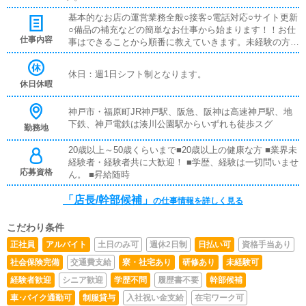
基本的なお店の運営業務全般○接客○電話対応○サイト更新
○備品の補充などの簡単なお仕事から始まります！！お仕
仕事内容
事はできることから順番に教えていきます。未経験の方で
もすぐに慣れるので大丈夫です。安心してご応募くださ
い。
休日：週1日シフト制となります。
休日休暇
神戸市・福原町JR神戸駅、阪急、阪神は高速神戸駅、地
下鉄、神戸電鉄は湊川公園駅からいずれも徒歩スグ
勤務地
20歳以上～50歳くらいまで■20歳以上の健康な方 ■業界未
経験者・経験者共に大歓迎！ ■学歴、経験は一切問いませ
応募資格
ん。 ■昇給随時
「店長/幹部候補」
の仕事情報を詳しく見る
こだわり条件
正社員
アルバイト
土日のみ可
週休2日制
日払い可
資格手当あり
社会保険完備
交通費支給
寮・社宅あり
研修あり
未経験可
経験者歓迎
シニア歓迎
学歴不問
履歴書不要
幹部候補
車･バイク通勤可
制服貸与
入社祝い金支給
在宅ワーク可