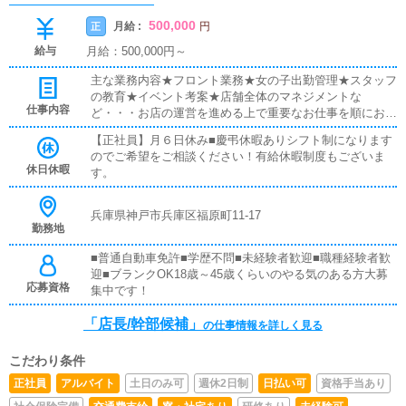
500,000
月給 :
正
円
給与
月給：500,000円～
主な業務内容★フロント業務★女の子出勤管理★スタッフ
の教育★イベント考案★店舗全体のマネジメントな
仕事内容
ど・・・お店の運営を進める上で重要なお仕事を順にお任
せしていく形となります。未経験の方の場合はお客様の案
【正社員】月６日休み■慶弔休暇ありシフト制になります
内や受付など基本的な業務から徐々に慣れていってくださ
のでご希望をご相談ください！有給休暇制度もございま
い。★在籍女の子の把握★店舗にご来店くださるお客様の
休日休暇
す。
ご対応★電話対応★店内の清掃（主に契約専門の清掃スタ
ッフが行います）など・・・いきなり難しい仕事を振るこ
とはありませんので安心してください！真面目に誠実にお
兵庫県神戸市兵庫区福原町11-17
仕事を頑張ってくださるお方昇格を望まれる方、それに相
勤務地
応しいお方にはどんどん『昇給制度』を導入しておりま
■普通自動車免許■学歴不問■未経験者歓迎■職種経験者歓
す。将来の『独立』も視野にいれ頑張ってくださるお方大
迎■ブランクOK18歳～45歳くらいのやる気のある方大募
歓迎です！！！
応募資格
集中です！
「店長/幹部候補」
の仕事情報を詳しく見る
こだわり条件
正社員
アルバイト
土日のみ可
週休2日制
日払い可
資格手当あり