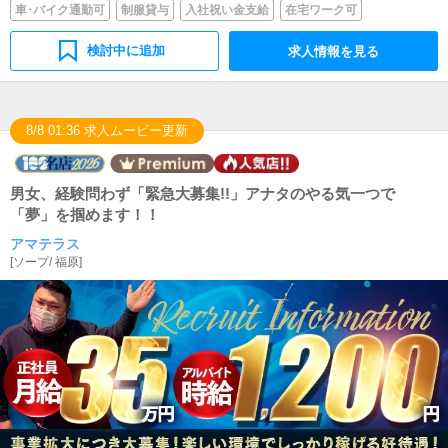
車･バイク通勤可
制服貸与
入社祝い金支給
在宅ワーク可
検討中に追加
求人情報を見る
8/8 01:36 求人ムービー更新
男女、経験問わず「緊急大募集!!」アナタのやる気一つで
「夢」を掴めます！！
アマテラス
[
ソープ
/
福原
]