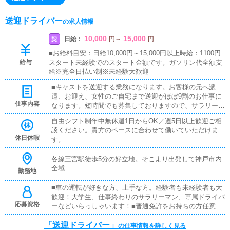
送迎ドライバー
の求人情報
10,000
15,000
日給 :
契
円
～
円
■お給料目安：日給10,000円～15,000円以上時給：1100円
給与
スタート未経験でのスタート金額です。ガソリン代全額支
給※完全日払い制※未経験大歓迎
■キャストを送迎する業務になります。お客様の元へ派
遣、お迎え、女性のご自宅まで送迎がほぼ9割のお仕事に
仕事内容
なります。短時間でも募集しておりますので、サラリーマ
ンの方や自営業の方の副業に向いています。■多忙につき
自由シフト制年中無休週1日からOK／週5日以上歓迎ご相
ドライバーが不足しています！！隙間時間に稼いでいただ
談ください。貴方のペースに合わせて働いていただけま
けます！フルタイムで本業でも可能！頑張り次第で、随時
休日休暇
す。
時給、ガソリン代ともに昇給していきます。
各線三宮駅徒歩5分の好立地。そこより出発して神戸市内
全域
勤務地
■車の運転が好きな方、上手な方。経験者も未経験者も大
歓迎！大学生、仕事終わりのサラリーマン、専属ドライバ
応募資格
ーなどいらっしゃいます！■普通免許をお持ちの方任意保
険に加入されている方男性・女性は問いません※18歳未満
「送迎ドライバー」
（高校生を含む）の応募はお断りします。※暴力団関係者
の仕事情報を詳しく見る