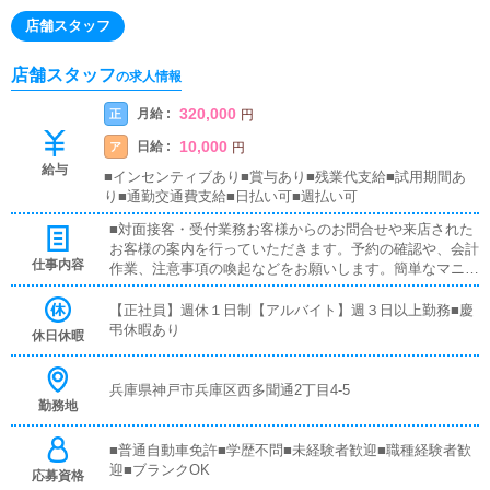
店舗スタッフ
店舗スタッフ
の求人情報
320,000
月給 :
正
円
10,000
日給 :
ア
円
給与
■インセンティブあり■賞与あり■残業代支給■試用期間あ
り■通勤交通費支給■日払い可■週払い可
■対面接客・受付業務お客様からのお問合せや来店された
お客様の案内を行っていただきます。予約の確認や、会計
仕事内容
作業、注意事項の喚起などをお願いします。簡単なマニュ
アルや、先輩スタッフに付いて業務内容を見ながら徐々に
覚えていただきますので、未経験の方でも安心して働けま
【正社員】週休１日制【アルバイト】週３日以上勤務■慶
す。■企画の立案店舗イベントや店舗運営など様々な企画
弔休暇あり
休日休暇
を提案していただきます。【新規のお客様の増加】【お客
様のリピート率の向上】【キャストの方の入店数の増加】
など、売上UPに繋がる施策の提案を行っていただきま
兵庫県神戸市兵庫区西多聞通2丁目4-5
勤務地
す。■PC更新業務ヘブンネットなど、ポータルサイト等の
店舗情報更新作業を行っていただきます。キャストの出勤
情報やイベント、求人ブログの作成となります。基本的に
■普通自動車免許■学歴不問■未経験者歓迎■職種経験者歓
はボタンを押すだけや、ブログの更新時に簡単に文字が入
迎■ブランクOK
応募資格
力出来れば問題ありません。PCが苦手な人でも簡単にで