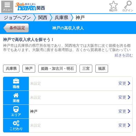
検討中
ログイン
ジョブヘブン
関西
兵庫県
神戸
条件設定
神戸の高収入求人
神戸で高収入求人を探そう！
神戸市は兵庫県の県庁所在地であり、関西地方では大阪市に次ぐ規模を誇る都
市でもあります。大阪湾に面する港湾部は、古くから貿易港として賑わってい
た歴史を持っており、神戸市内には中華街や西洋館が並ぶエリアなど、異国情
緒あふれるスポットが観光地として人気を博しています。 一方、JR三ノ宮駅周
辺をはじめ、市内の各地に歓楽街があって、多くの男性向け高収入求人も見つ
けることが可能です。神戸市を中心に、関西各地に店舗を展開している大型グ
兵庫県
神戸
姫路・加古川・明石
三宮
福原
ループ店、長い歴史を持ち、多くの顧客を抱えている老舗などが見られるとい
う特徴があります。新規店舗を展開するために、店長・幹部候補の求人に注力
しているお店や、送迎ドライバーの求人に力を入れているお店など、求められ
変更
未設定
ている職種が多彩である点もポイントとして挙げられます。 ジョブヘブンは、
職種
そのような神戸市で高収入求人を探す皆様をサポートします。当サイトではさ
まざまな条件を指定して求人を絞り込める検索機能を設けており、職種や待遇
の内容、給与の額などを指定することで、希望に合う求人をすみやかに見つけ
変更
未設定
ることができます。また、各店のページでは詳細な求人情報に加えて、現役ス
業種
タッフの「給与明細」をはじめとするコンテンツも揃えています。神戸市で仕
事をお探しの際は、ぜひお役立てください。
変更
神戸
エリア
変更
未設定
こだわり