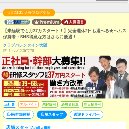
8/8 23:31 店長ブログ更新
【未経験でも月37万スタート！】完全週休2日も選べる★ヘムス
保持者・SNS得意な方はさらに優遇！
クラブバレンタイン大阪
[
デリヘル
/
大阪市内
]
正社員
アルバイト
未経験可
経験者歓迎
即日勤務可
店長/幹部候補
店舗スタッフ
送迎ドライバー
店舗スタッフ
の求人情報