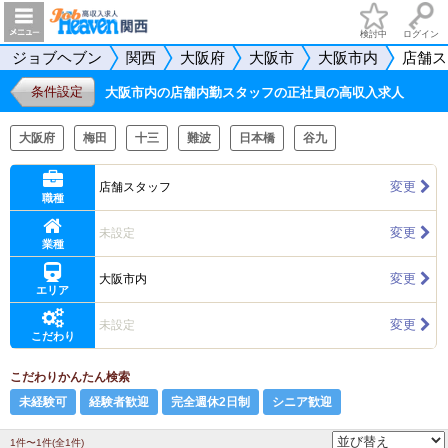
検討中
ログイン
ジョブヘブン
関西
大阪府
大阪市
大阪市内
店舗ス
条件設定
大阪市内の店舗内勤スタッフの正社員の高収入求人
大阪府
梅田
十三
難波
日本橋
谷九
変更
店舗スタッフ
職種
変更
未設定
業種
変更
大阪市内
エリア
変更
未設定
こだわり
こだわりかんたん検索
未経験可
経験者歓迎
完全週休2日制
シニア歓迎
1件〜1件(全1件)