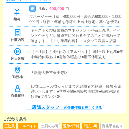
400,000
月給 :
正
円
マネージャー月給：400,000円＋歩合給600,000～1,000,
給与
000円（経験・年齢を考慮の上当社規定に基づき優遇)
キャスト及び従業員のマネジメントや売上管理、イベ
ント企画など店舗運営に関わる全てのことに携わって
仕事内容
頂きます。【主な業務内容】・スタッフ教育→店舗ス
タッフの電話応対指導やWEB更新指導・広告戦略→各
サイトの更新指示や、毎月の効果測定を行って頂きま
【正社員】月4日休み【アルバイト】週4日以上勤務■年
す。・キャスト面接、キャスト管理→求人内容の打ち
末年始休暇あり■有給休暇あり■慶弔休暇あり
休日休暇
出しや、キャスト面接、キャストのシフト管理・送迎
ドライバー管理、配送業務→シフトをうまく調整し、
無駄の無い配送を行って頂きます。・備品管理→タオ
大阪府大阪市天王寺区
勤務地
ルや消耗品の管理業務・経営戦略→短期戦略、中長期
戦略を考えて頂きます。
18歳以上～50歳くらいまで未経験者大歓迎！経験者優
遇いたします！■学歴不問■未経験者歓迎■職種経験者
応募資格
歓迎■ブランクOK
「店舗スタッフ」
の仕事情報を詳しく見る
こだわり条件
正社員
アルバイト
土日のみ可
週休2日制
日払い可
資格手当あり