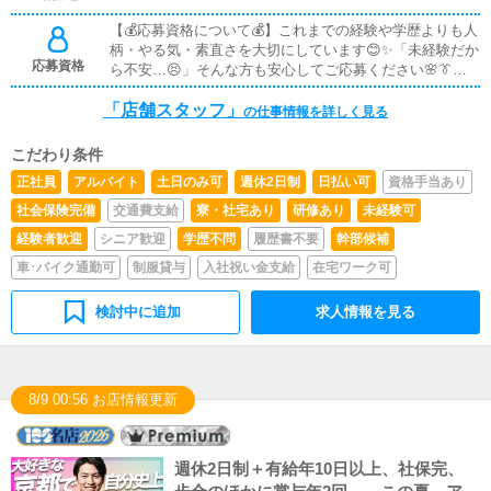
環境なので安心して予定を立てられます🍀私たちはプライ
――――💻✨営業サイト更新作業✨――――――――――
――――――――実際の雰囲気を見てから正社員への切り
ベートが充実してこそ、仕事も全力で取り組めると考えて
【💰応募資格について💰】これまでの経験や学歴よりも人
――簡単な入力・更新が中心😊PCが苦手でも大丈夫🔰基
替えも歓迎です🌈
います😊無理をして働くのではなく心に余裕を持って気
柄・やる気・素直さを大切にしています😊✨「未経験だか
本操作からゆっくり覚えられます🖥️✨―――――――――
持ちよく仕事ができる環境を大切にしています🌸オンとオ
応募資格
ら不安…😣」そんな方も安心してご応募ください🌸👔社
―――🌱役職スタッフからのお仕事🌱―――――――――
フのバランスを取りながら長く安定して働ける職場です✨
員・アルバイト希望の方👔年齢は20歳〜40歳くらいまで
―――📊✨利益の管理✨数字の見方や考え方は一から丁寧
未経験の方も安心して続けていただけます😌
「店舗スタッフ」
（※高校生不可）となります🙆‍♂️学歴・職歴・業界経験は
にレクチャー😊未経験でも問題ありません🔰👩‍💼✨女子キ
の仕事情報を詳しく見る
一切不問🌈未経験スタートのスタッフも多数在籍🔰基礎か
ャストの指導・管理✨相談に乗ったり働きやすい環境を整
ら丁寧に教えるので安心です📘😊学生アルバイトも大歓
える役割🤝信頼関係を大切にします💗👨‍💼✨男子スタッフ
こだわり条件
迎📚✨勤務時間や出勤日の相談もOK🕒学校やプライベー
の管理✨チームで協力しながらお店を運営していきます🌈
正社員
アルバイト
土日のみ可
週休2日制
日払い可
資格手当あり
トと両立しながら無理なく働けます🍀🚗✨ドライバー希望
上下関係が厳しすぎない雰囲気です😊🎉✨イベント企画✨
の方✨🚗年齢制限はありません🙆‍♂️幅広く募集しておりま
「こんなイベントどうかな？」アイデア大歓迎💡自分の意
社会保険完備
交通費支給
寮・社宅あり
研修あり
未経験可
す🌈
見が形になるやりがいある仕事です✨🏬✨新規店舗開発✨
経験者歓迎
シニア歓迎
学歴不問
履歴書不要
幹部候補
将来につながる大きなチャレンジも可能🚀成長したい方に
車･バイク通勤可
制服貸与
入社祝い金支給
在宅ワーク可
ピッタリです🌟――――――――――――🔰未経験の方へ
🔰――――――――――――最初から全部できなくてOK
🙆‍♂️できる事から少しずつ覚えていけます🔰優しい先輩が
検討中に追加
求人情報を見る
しっかりフォロー😊安心して一歩踏み出してください🌸
8/9 00:56 お店情報更新
週休2日制＋有給年10日以上、社保完、