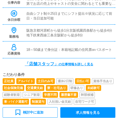
仕事内容
第でお店の売上やキャストの安全に関わるとても重要な役
割です。先輩スタッフからの指導の元、始めていただける
のでご安心ください。
自由シフト制※25日までにシフト提出※状況に応じて前
日・当日追加可能
休日休暇
阪急京都河原町から徒歩1分京阪祇園四条駅から徒歩4分
地下鉄東西線三条京阪駅から徒歩8分
勤務地
18～50歳まで身分証：本籍地記載の住民票orパスポート
応募資格
「店舗スタッフ」
の仕事情報を詳しく見る
こだわり条件
正社員
アルバイト
土日のみ可
週休2日制
日払い可
資格手当あり
社会保険完備
交通費支給
寮・社宅あり
研修あり
未経験可
経験者歓迎
シニア歓迎
学歴不問
履歴書不要
幹部候補
車･バイク通勤可
制服貸与
入社祝い金支給
在宅ワーク可
検討中に追加
求人情報を見る