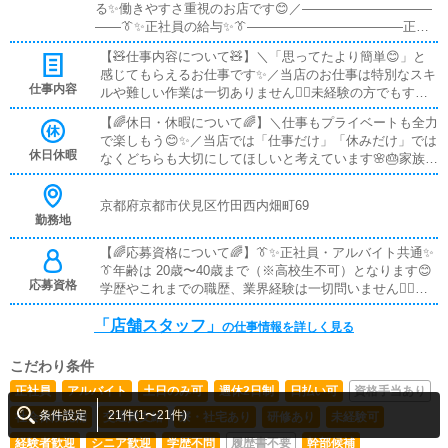
る✨働きやすさ重視のお店です😊／――――――――――
――👔✨正社員の給与✨👔――――――――――――正社
員の月給は28万円〜40万円🌈安定した固定給なので毎月の
【🧸仕事内容について🧸】＼「思ってたより簡単😊」と
お給料に不安はありません😊未経験スタートでも仕事を覚
感じてもらえるお仕事です✨／当店のお仕事は特別なスキ
えるスピードや頑張り次第でしっかり評価✨飛び級入社・
仕事内容
ルや難しい作業は一切ありません🙆‍♂️未経験の方でもすぐ
早期昇給も可能🚀「年功序列でなかなか上がらない…😣」
に慣れていける内容なので安心です🔰―――――――――
そんな心配は不要です🙆‍♂️最初はできる事から少しずつお任
【🌈休日・休暇について🌈】＼仕事もプライベートも全力
―――📞✨お客様対応（電話・受付）✨――――――――
せするので🔰無理なく成長できます🌱安心して長く働ける
で楽しもう😊✨／当店では「仕事だけ」「休みだけ」では
――――お客様からの電話対応や来店時の受付がメインで
環境です🍀――――――――――――⏰✨アルバイトの給
休日休暇
なくどちらも大切にしてほしいと考えています🌸🎂家族の
す😊決まった流れ・マニュアルがあるので「何を話せば
与✨⏰――――――――――――アルバイトは**時給1,400
誕生日💍記念日・大切なイベント🎉特別な予定がある日こ
いいか分からない😣」なんて心配は不要🙅‍♂️最初は先輩が
円〜**💫※研修期間あり🔰未経験の方でも高時給スタート
のような日は公休とは別で特別休暇の相談が可能🙆‍♂️✨「大
横でサポート🤝少しずつ覚えていけます🌸―――――――
京都府京都市伏見区竹田西内畑町69
なので効率よく稼げます😊シフトの融通も利くため学校
事な日を我慢しないといけない…😣」そんな心配は一切
―――――🧹✨店舗の清掃作業✨―――――――――――
勤務地
📚・副業💼・プライベート🎮すべてと両立しやすいのが魅
ありません🙅‍♂️しっかり相談できる環境なのでプライベー
―店内をキレイに保つシンプルなお仕事です🧼特別な道具
力🌸――――――――――――🌈✨働きやすさのポイント
トの予定も立てやすいです📅🌈私たちはプライベートが充
【🌈応募資格について🌈】👔✨正社員・アルバイト共通✨
や力仕事はなく日常のお掃除感覚でOK😊清潔な環境だか
✨🌈――――――――――――✔ 無理なノルマなし🙅‍♂️✔ ア
実してこそ、仕事も本気で頑張れる💪と考えています😊
👔年齢は 20歳〜40歳まで（※高校生不可）となります😊
ら気持ちよく働けます🌈――――――――――――💻✨営
ットホームな雰囲気😊✔ 相談しやすい環境🤝✔ 未経験でも
無理なくリフレッシュできるから仕事中も気持ちに余裕を
応募資格
学歴やこれまでの職歴、業界経験は一切問いません🙆‍♂️当
業サイトの更新✨――――――――――――簡単な入力・
丁寧なサポート📘「働きやすいから続けられる」そんな声
持って取り組めます🍀オンの日はしっかり働く🔥オフの日
店では「何をしてきたか」よりもどんな人か・どんな姿勢
更新作業が中心🖥️文字を打ったりチェックするだけなので
が多い職場です✨安心・安定・成長すべてが揃った環境で
は思いっきり楽しむ🎶そんなメリハリのある働き方ができ
「店舗スタッフ」
で取り組めるかを大切にしています🌸明るく前向きな気持
PCが苦手でも大丈夫🔰一つずつ丁寧に教えます📘―――
の仕事情報を詳しく見る
新しい一歩を踏み出してみませんか？🌸
る職場です✨未経験の方も安心して長く続けられる環境を
ちがあれば未経験の方でも大歓迎です🔰📚✨学生アルバイ
―――――――――🚗✨送迎業務✨――――――――――
ご用意しています😌
トも募集中✨📚授業やテスト、プライベートに合わせて無
――社用車を使っての送迎なので安心🚙車の持ち込みもO
こだわり条件
理のない働き方が可能🕒初めてのアルバイトでも先輩スタ
K🙆‍♂️運転ができれば問題ありません😊無理なスケジュール
正社員
アルバイト
土日のみ可
週休2日制
日払い可
資格手当あり
ッフが優しくフォローするので安心😊「業界は初めてで
は組みません🌱――――――――――――🌷未経験の方へ
不安…😣」「自分にできるか心配…💭」そんな気持ちの
条件設定
21件(1〜21件)
🌷――――――――――――最初から全部できなくて当た
社会保険完備
交通費支給
寮・社宅あり
研修あり
未経験可
方こそぜひ一度ご応募ください🌈あなたの人柄を大切にす
り前😊「簡単なこと」「できること」からスタートしま
経験者歓迎
シニア歓迎
学歴不問
履歴書不要
幹部候補