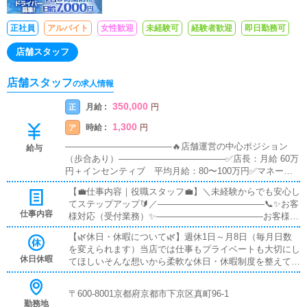
正社員
アルバイト
女性歓迎
未経験可
経験者歓迎
即日勤務可
店舗スタッフ
店舗スタッフ
の求人情報
350,000
月給 :
正
円
1,300
時給 :
ア
円
――――――――――――🔥店舗運営の中心ポジション
給与
（歩合あり）――――――――――――✅店長：月給 60万
円＋インセンティブ 平均月給：80〜100万円✅マネージ
ャー：月給 45万円＋インセンティブ 平均月給：60〜80
【💼仕事内容｜役職スタッフ💼】＼未経験からでも安心し
万円――――――――――――📌基礎〜中堅ポジション
てステップアップ🔰／――――――――――――📞✨お客
（安定収入）――――――――――――✅主任：月給 33〜
仕事内容
様対応（受付業務）✨――――――――――――お客様と
40万円✅社員：月給 28〜35万円――――――――――――
の対面での受付がメインです😊マニュアル完備📘最初は
⏰アルバイト（副業・学生もOK）――――――――――
【🌿休日・休暇について🌿】週休1日～月8日（毎月日数
先輩が横について一つずつ教えるので安心🤝「言葉づか
――✅アルバイト：時給 1,300円〜――――――――――
を変えられます）当店では仕事もプライベートも大切にし
い」「対応の流れ」も丁寧にサポートします🌸―――――
――✨インセンティブ（歩合給）について―――――――
休日休暇
てほしいそんな想いから柔軟な休日・休暇制度を整えてい
―――――――🧹✨清掃・環境づくり✨――――――――
―――――インセンティブとは、目標売上を達成した際に
ます😊✨🎂家族の誕生日💍記念日・大切なイベント🎉特別
――――キャストさんがお仕事をするお部屋から店内全般
支給される歩合給です💰対象はマネージャー以上の役職者
な予定がある日「大切な日を我慢しないといけない…
を清潔に保つお仕事です🧼難しい作業は一切なし🙆‍♂️気持
〒600-8001京都府京都市下京区真町96-1
となり、頑張った分だけ収入が上がります🔥――――――
😣」そんな心配は一切ありません🙅‍♂️しっかり相談できる
ちよく働ける空間をみんなで作ります🌈――――――――
勤務地
――――――👔体験入社OK！1日だけでもOK👌――――