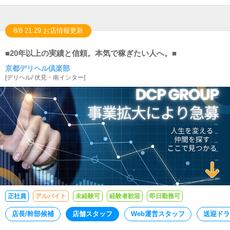
8/8 21:29 お店情報更新
■20年以上の実績と信頼。本気で稼ぎたい人へ。■
京都デリヘル倶楽部
[
デリヘル
/
伏見・南インター
]
正社員
アルバイト
未経験可
経験者歓迎
即日勤務可
店長/幹部候補
店舗スタッフ
Web運営スタッフ
送迎ドラ