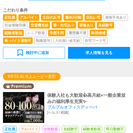
こだわり条件
正社員
アルバイト
土日のみ可
週休2日制
日払い可
資格手当あり
社会保険完備
交通費支給
寮・社宅あり
研修あり
未経験可
経験者歓迎
シニア歓迎
学歴不問
履歴書不要
幹部候補
車･バイク通勤可
制服貸与
入社祝い金支給
在宅ワーク可
検討中に追加
求人情報を見る
8/9 03:46 求人ムービー更新
体験入社も大歓迎👍高月給×一般企業並
みの福利厚生充実✨
プルプルオフィスディーバ
[
ヘルス
/
祇園
]
正社員
アルバイト
女性歓迎
未経験可
経験者歓迎
即日勤務可