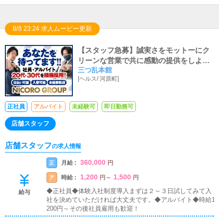
8/8 23:24 求人ムービー更新
【スタッフ急募】誠実さをモットーにク
リーンな営業で共に感動の提供をしよう
三つ乱本館
★面接交通費支給・即日勤務可能・日払
[
ヘルス
/
河原町
]
いOK
正社員
アルバイト
未経験可
即日勤務可
店舗スタッフ
店舗スタッフ
の求人情報
360,000
月給 :
正
円
1,200
1,500
時給 :
ア
円
～
円
◆正社員◆体験入社制度導入まずは２～３日試してみて入
給与
社を決めていただければ大丈夫です。◆アルバイト◆時給1
200円～その後社員雇用も歓迎！