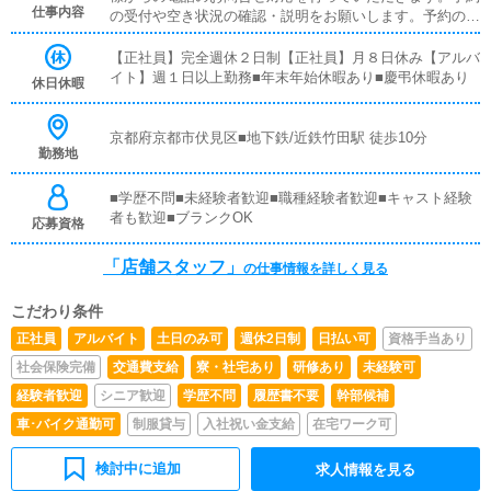
仕事内容
の受付や空き状況の確認・説明をお願いします。予約の確
定後はキャストやドライバーに通達します。簡単なマニュ
アルや先輩スタッフに気軽に聞ける環境ですので、未経験
【正社員】完全週休２日制【正社員】月８日休み【アルバ
でも安心して働けます。■PC更新業務ヘブンネットなど、
イト】週１日以上勤務■年末年始休暇あり■慶弔休暇あり
休日休暇
ポータルサイト等の店舗情報更新作業を行っていただきま
す。キャストの出勤情報やイベント、求人ブログの作成と
なります。基本的にはボタンを押すだけや、ブログの更新
京都府京都市伏見区■地下鉄/近鉄竹田駅 徒歩10分
勤務地
時に簡単に文字が入力出来れば問題ありません。PCが苦
手な人でも簡単にできます。■清掃・備品管理お客様やキ
ャストの方に快適にお過ごしいただくため、店内の清掃や
■学歴不問■未経験者歓迎■職種経験者歓迎■キャスト経験
備品の管理・補充を行っていただきます。
者も歓迎■ブランクOK
応募資格
「店舗スタッフ」
の仕事情報を詳しく見る
こだわり条件
正社員
アルバイト
土日のみ可
週休2日制
日払い可
資格手当あり
社会保険完備
交通費支給
寮・社宅あり
研修あり
未経験可
経験者歓迎
シニア歓迎
学歴不問
履歴書不要
幹部候補
車･バイク通勤可
制服貸与
入社祝い金支給
在宅ワーク可
検討中に追加
求人情報を見る