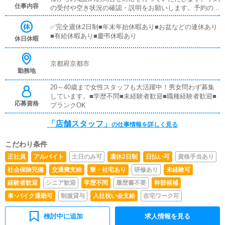
仕事内容
の受付や空き状況の確認・説明をお願いします。予約の確
定後はキャストやドライバーに通達します。簡単なマニュ
アルや先輩スタッフに気軽に聞ける環境ですので、未経験
✅完全週休2日制■年末年始休暇あり■お盆などの連休あり
でも安心して働けます。■キャスト管理お店で働いていた
■有給休暇あり■慶弔休暇あり
休日休暇
だいているキャストの方が稼げるようにインターネットを
使ったPR（写メ日記）などの使い方などのアドバイスを
行っていただきます。■PC更新業務ヘブンネットなど、ポ
京都府京都市
勤務地
ータルサイト等の店舗情報更新作業を行っていただきま
す。キャストの出勤情報やイベント、求人ブログの作成と
20～40歳まで女性スタッフも大活躍中！男女問わず募集
なります。基本的にはボタンを押すだけや、ブログの更新
しています。■学歴不問■未経験者歓迎■職種経験者歓迎■
時に簡単に文字が入力出来れば問題ありません。PCが苦
応募資格
ブランクOK
手な人でも簡単にできます。■清掃・備品管理お客様やキ
ャストの方に快適にお過ごしいただくため、店内の清掃や
「店舗スタッフ」
の仕事情報を詳しく見る
備品の管理・補充を行っていただきます。
こだわり条件
正社員
アルバイト
土日のみ可
週休2日制
日払い可
資格手当あり
社会保険完備
交通費支給
寮・社宅あり
研修あり
未経験可
経験者歓迎
シニア歓迎
学歴不問
履歴書不要
幹部候補
車･バイク通勤可
制服貸与
入社祝い金支給
在宅ワーク可
検討中に追加
求人情報を見る