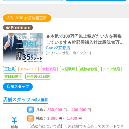
8/8 19:36 お店情報更新
🔥本気で100万円以上稼ぎたい方を募集
しています🔥幹部候補入社は最低40万円
Canx2京都店
以上のお給料スタート👌
[
デリヘル
/
伏見・南インター
]
正社員
アルバイト
女性歓迎
未経験可
経験者歓迎
シニア歓迎
即日勤務可
完全週休2日制
店舗スタッフ
店舗スタッフ
の求人情報
280,000
400,000
月給 :
正
円
～
円
1,300
1,400
時給 :
ア
円
～
円
【💰給与について💰】＼未経験でも安心してスタートでき
給与