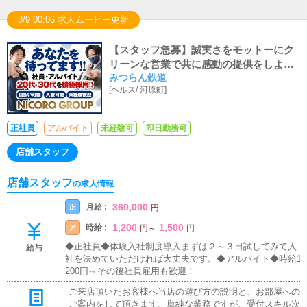
8/9 00:06 求人ムービー更新
【スタッフ急募】誠実さをモットーにク
リーンな営業で共に感動の提供をしよう
みつらん鉄道
★面接交通費支給・即日勤務可能・日払
[
ヘルス
/
河原町
]
いOK
正社員
アルバイト
未経験可
即日勤務可
店舗スタッフ
店舗スタッフ
の求人情報
360,000
月給 :
正
円
1,200
1,500
時給 :
ア
円
～
円
◆正社員◆体験入社制度導入まずは２～３日試してみて入
給与
社を決めていただければ大丈夫です。◆アルバイト◆時給1,
200円～その後社員雇用も歓迎！
ご来店頂いたお客様へ当店の遊び方の説明と、お部屋への
ご案内をして頂きます。単純な業務ですが、受付スキル次