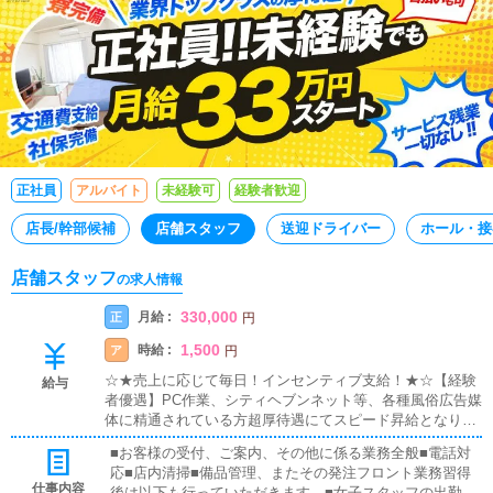
正社員
アルバイト
未経験可
経験者歓迎
店長/幹部候補
店舗スタッフ
送迎ドライバー
ホール・接
店舗スタッフ
の求人情報
330,000
月給 :
正
円
1,500
時給 :
ア
円
☆★売上に応じて毎日！インセンティブ支給！★☆【経験
給与
者優遇】PC作業、シティヘブンネット等、各種風俗広告媒
体に精通されている方超厚待遇にてスピード昇給となりま
す！※仕事ぶりを観させて頂き、精通してると判断した場
■お客様の受付、ご案内、その他に係る業務全般■電話対
合最短２カ月後には”月給３８万円！！！”■残業代支給■昇
応■店内清掃■備品管理、またその発注フロント業務習得
給あり■日払い可随時昇給システムを設けております！
仕事内容
後は以下も行っていただきます。■女子スタッフの出勤管