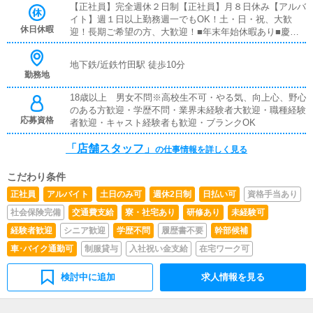
車両通勤可能・忌引休暇有・幹部登用有
【正社員】完全週休２日制【正社員】月８日休み【アルバ
教育スタッフがサポートしますので、未経験の方でも安心
イト】週１日以上勤務週一でもOK！土・日・祝、大歓
して働けます。また、お客様と直接接する業務ですので、
休日休暇
迎！長期ご希望の方、大歓迎！■年末年始休暇あり■慶弔
日々のやり取りの中で仕事の面白さややりがいも感じられ
休暇あり
るお仕事です。■電話受付業務（お客様との対面接客はあ
りません）お客様からの電話のお問合せ対応を行っていた
地下鉄/近鉄竹田駅 徒歩10分
だきます。予約の受付や空き状況の確認・説明をお願いし
勤務地
ます。予約の確定後はキャストやドライバーに通達しま
18歳以上 男女不問※高校生不可・やる気、向上心、野心
す。簡単なマニュアルや先輩スタッフに気軽に聞ける環境
のある方歓迎・学歴不問・業界未経験者大歓迎・職種経験
ですので、未経験でも安心して働けます。■PC更新業務ヘ
応募資格
者歓迎・キャスト経験者も歓迎・ブランクOK
ブンネットなど、ポータルサイト等の店舗情報更新作業を
行っていただきます。キャストの出勤情報やイベント、求
「店舗スタッフ」
人ブログの作成となります。基本的にはボタンを押すだけ
の仕事情報を詳しく見る
や、ブログの更新時に簡単に文字が入力出来れば問題あり
ません。PCが苦手な人でも簡単にできます。■清掃・備品
こだわり条件
管理お客様やキャストの方に快適にお過ごしいただくた
正社員
アルバイト
土日のみ可
週休2日制
日払い可
資格手当あり
め、店内の清掃や備品の管理・補充を行っていただきま
す。
社会保険完備
交通費支給
寮・社宅あり
研修あり
未経験可
経験者歓迎
シニア歓迎
学歴不問
履歴書不要
幹部候補
車･バイク通勤可
制服貸与
入社祝い金支給
在宅ワーク可
検討中に追加
求人情報を見る