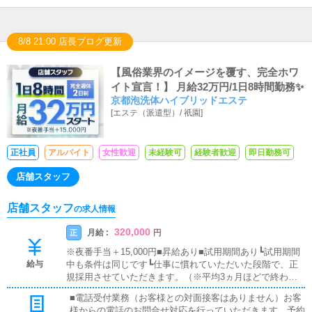
8/8 21:00 店長ブログ更新
【風俗業界のイメージを覆す、完全ホワ
イト宣言！】 月給32万円/1日8時間勤務✨
京都泡洗体ハイブリッドエステ
[
エステ（派遣型）
/
祇園
]
正社員
アルバイト
女性歓迎
未経験可
経験者歓迎
即日勤務可
店舗スタッフ
店舗スタッフ
の求人情報
320,000
月給 :
正
円
※夜番手当＋15,000円■昇給あり■試用期間あり┗試用期間
給与
中も条件は同じです┗仕事に慣れていただいた段階で、正
規採用させていただきます。（※平均3ヵ月ほどで終わら
れる方が多いです。）■日払い可■通勤交通費支給
■電話受付業務（お客様との対面接客はありません）お客
様からの電話のお問合せ対応を行っていただきます。予約