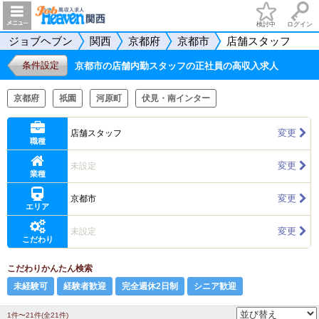
検討中
ログイン
ジョブヘブン
関西
京都府
京都市
店舗スタッフ
条件設定
京都市の店舗内勤スタッフの正社員の高収入求人
京都府
祇園
河原町
伏見・南インター
変更
店舗スタッフ
職種
変更
未設定
業種
変更
京都市
エリア
変更
未設定
こだわり
こだわりかんたん検索
未経験可
経験者歓迎
完全週休2日制
シニア歓迎
1件〜21件(全21件)