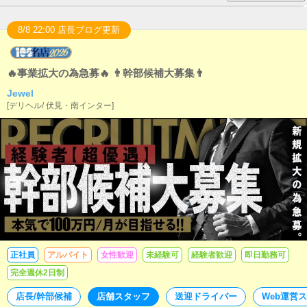
8/8 22:00 店長ブログ更新
🔥事業拡大の為急募🔥 👨幹部候補大募集👨
Jewel
[
デリヘル
/
伏見・南インター
]
正社員
アルバイト
女性歓迎
未経験可
経験者歓迎
即日勤務可
完全週休2日制
店長/幹部候補
店舗スタッフ
送迎ドライバー
Web運営