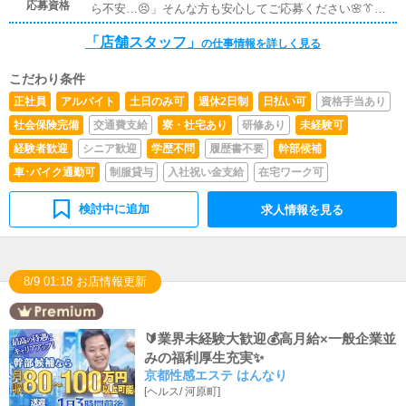
持ちよく仕事ができる環境を大切にしています🌸オンとオ
応募資格
ら不安…😣」そんな方も安心してご応募ください🌸👔社
―――🌱役職スタッフからのお仕事🌱―――――――――
フのバランスを取りながら長く安定して働ける職場です✨
員・アルバイト希望の方👔年齢は20歳〜40歳くらいまで
―――📊✨利益の管理✨数字の見方や考え方は一から丁寧
未経験の方も安心して続けていただけます😌
「店舗スタッフ」
（※高校生不可）となります🙆‍♂️学歴・職歴・業界経験は
にレクチャー😊未経験でも問題ありません🔰👩‍💼✨女子キ
の仕事情報を詳しく見る
一切不問🌈未経験スタートのスタッフも多数在籍🔰基礎か
ャストの指導・管理✨相談に乗ったり働きやすい環境を整
ら丁寧に教えるので安心です📘😊学生アルバイトも大歓
える役割🤝信頼関係を大切にします💗👨‍💼✨男子スタッフ
こだわり条件
迎📚✨勤務時間や出勤日の相談もOK🕒学校やプライベー
の管理✨チームで協力しながらお店を運営していきます🌈
正社員
アルバイト
土日のみ可
週休2日制
日払い可
資格手当あり
トと両立しながら無理なく働けます🍀🚗✨ドライバー希望
上下関係が厳しすぎない雰囲気です😊🎉✨イベント企画✨
の方✨🚗年齢制限はありません🙆‍♂️幅広く募集しておりま
「こんなイベントどうかな？」アイデア大歓迎💡自分の意
社会保険完備
交通費支給
寮・社宅あり
研修あり
未経験可
す🌈
見が形になるやりがいある仕事です✨🏬✨新規店舗開発✨
経験者歓迎
シニア歓迎
学歴不問
履歴書不要
幹部候補
将来につながる大きなチャレンジも可能🚀成長したい方に
車･バイク通勤可
制服貸与
入社祝い金支給
在宅ワーク可
ピッタリです🌟――――――――――――🔰未経験の方へ
🔰――――――――――――最初から全部できなくてOK
🙆‍♂️できる事から少しずつ覚えていけます🔰優しい先輩が
検討中に追加
求人情報を見る
しっかりフォロー😊安心して一歩踏み出してください🌸
8/9 01:18 お店情報更新
🔰業界未経験大歓迎💰高月給×一般企業並
みの福利厚生充実✨
京都性感エステ はんなり
[
ヘルス
/
河原町
]