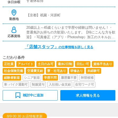
グループですので、新店のオープンに関わる機会もたくさ
ず連休取得
休日休暇
ん。 1年以内の店長昇格、そして年収1,000万円も目指せ
る環境です。
【京都】祇園・河原町
勤務地
20歳以上～45歳くらいまで学歴や経験は問いません！・
普通免許お持ちの方歓迎いたします。【特にこんな方を歓
応募資格
迎】・写真修正（アプリ・Photoshop）加工のスキルお持
ちの方・新人の打ち出しが得意な方・風俗業界でなくて
「店舗スタッフ」
も、接客が好きな方 など★1日4時間、週3～の短時間バ
の仕事情報を詳しく見る
イト大募集中！（時給1300円＋交通費・日払いOK）9：0
0～14：00/20：00～24：00など歓迎します！
こだわり条件
正社員
アルバイト
土日のみ可
週休2日制
日払い可
資格手当あり
社会保険完備
交通費支給
寮・社宅あり
研修あり
未経験可
経験者歓迎
シニア歓迎
学歴不問
履歴書不要
幹部候補
車･バイク通勤可
制服貸与
入社祝い金支給
在宅ワーク可
検討中に追加
求人情報を見る
8/9 00:30 お店情報更新