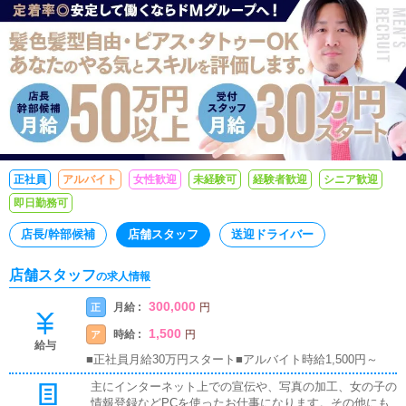
正社員
アルバイト
女性歓迎
未経験可
経験者歓迎
シニア歓迎
即日勤務可
店長/幹部候補
店舗スタッフ
送迎ドライバー
店舗スタッフ
の求人情報
300,000
月給 :
正
円
1,500
時給 :
ア
円
給与
■正社員月給30万円スタート■アルバイト時給1,500円～
主にインターネット上での宣伝や、写真の加工、女の子の
情報登録などPCを使ったお仕事になります。その他にも