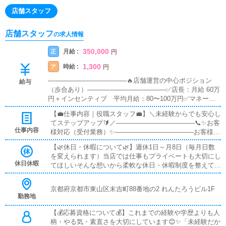
店舗スタッフ
店舗スタッフ
の求人情報
350,000
月給 :
正
円
1,300
時給 :
ア
円
――――――――――――🔥店舗運営の中心ポジション
給与
（歩合あり）――――――――――――✅店長：月給 60万
円＋インセンティブ 平均月給：80〜100万円✅マネージ
ャー：月給 45万円＋インセンティブ 平均月給：60〜80
【💼仕事内容｜役職スタッフ💼】＼未経験からでも安心し
万円――――――――――――📌基礎〜中堅ポジション
てステップアップ🔰／――――――――――――📞✨お客
（安定収入）――――――――――――✅主任：月給 33〜
仕事内容
様対応（受付業務）✨――――――――――――お客様と
40万円✅社員：月給 28〜35万円――――――――――――
の対面での受付がメインです😊マニュアル完備📘最初は
⏰アルバイト（副業・学生もOK）――――――――――
【🌿休日・休暇について🌿】週休1日～月8日（毎月日数
先輩が横について一つずつ教えるので安心🤝「言葉づか
――✅アルバイト：時給 1,300円〜――――――――――
を変えられます）当店では仕事もプライベートも大切にし
い」「対応の流れ」も丁寧にサポートします🌸―――――
――✨インセンティブ（歩合給）について―――――――
休日休暇
てほしいそんな想いから柔軟な休日・休暇制度を整えてい
―――――――🧹✨清掃・環境づくり✨――――――――
―――――インセンティブとは、目標売上を達成した際に
ます😊✨🎂家族の誕生日💍記念日・大切なイベント🎉特別
――――キャストさんがお仕事をするお部屋から店内全般
支給される歩合給です💰対象はマネージャー以上の役職者
な予定がある日「大切な日を我慢しないといけない…
を清潔に保つお仕事です🧼難しい作業は一切なし🙆‍♂️気持
京都府京都市東山区末吉町88番地の2 れんたろうビル1F
となり、頑張った分だけ収入が上がります🔥――――――
😣」そんな心配は一切ありません🙅‍♂️しっかり相談できる
ちよく働ける空間をみんなで作ります🌈――――――――
勤務地
――――――👔体験入社OK！1日だけでもOK👌――――
環境なので安心して予定を立てられます🍀私たちはプライ
――――💻✨営業サイト更新作業✨――――――――――
――――――――実際の雰囲気を見てから正社員への切り
ベートが充実してこそ、仕事も全力で取り組めると考えて
【💰応募資格について💰】これまでの経験や学歴よりも人
――簡単な入力・更新が中心😊PCが苦手でも大丈夫🔰基
替えも歓迎です🌈
います😊無理をして働くのではなく心に余裕を持って気
柄・やる気・素直さを大切にしています😊✨「未経験だか
本操作からゆっくり覚えられます🖥️✨―――――――――