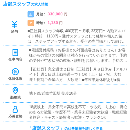
店舗スタッフ
の求人情報
330,000
月給 :
正
円
1,130
時給 :
ア
円
■正社員スタッフ年収 400万円〜月収 33万円〜内勤アルバ
給与
イト時給 1130円～受付スタッフとして経験を積んだ後
は、ステップアップする道も、受付の専門職として続ける
道も選べます。働き方や将来の方向性は、ご自身の希望を
■電話受付業務（お客様との対面接客はありません）お客
尊重します。能力や成長に応じて、昇給・評価を行いま
様からの電話のお問合せ対応を行っていただきます。予約
す。残業は基本的にありません。やむを得ず発生した場合
仕事内容
の受付や空き状況の確認・説明をお願いします。予約の確
も、勤務時間の調整により別日に早く退勤できます。無理
定後はキャストやドライバーに通達します。簡単なマニュ
なく、長く続けられる環境です。・研修期間有 ・日払い可
【正社員】完全週休２日制【正社員】月８日休み【アルバ
アルや先輩スタッフに気軽に聞ける環境ですので、未経験
能・昇給、賞与有 ・交通費支給・社員寮完備・歩合給有・
イト】週１日以上勤務週一でもOK！土・日・祝、大歓
でも安心して働けます。■PC更新業務ヘブンネットなど、
車両通勤可能・忌引休暇有・幹部登用有
休日休暇
迎！長期ご希望の方、大歓迎！■年末年始休暇あり■慶弔
ポータルサイト等の店舗情報更新作業を行っていただきま
休暇あり
す。キャストの出勤情報やイベント、求人ブログの作成と
なります。基本的にはボタンを押すだけや、ブログの更新
地下鉄/近鉄竹田駅 徒歩10分
時に簡単に文字が入力出来れば問題ありません。PCが苦
勤務地
手な人でも簡単にできます。■清掃・備品管理お客様やキ
18歳以上 男女不問※高校生不可・やる気、向上心、野心
ャストの方に快適にお過ごしいただくため、店内の清掃や
のある方歓迎・学歴不問・業界未経験者大歓迎・職種経験
備品の管理・補充を行っていただきます。
応募資格
者歓迎・キャスト経験者も歓迎・ブランクOK
「店舗スタッフ」
の仕事情報を詳しく見る