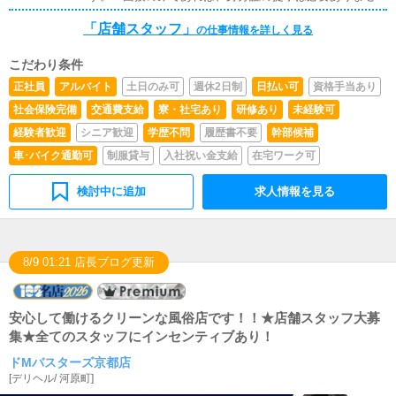
が、面接採用後、お仕事を始める際に「顔写真付き身分証
ンターネットを使ったPR（写メ日記）などの使い方など
「店舗スタッフ」
明書」及び「本籍地記載の住民票」が必要です。■学歴不
の仕事情報を詳しく見る
のアドバイスを行っていただきます。■PC更新業務ヘブン
問■未経験者歓迎■シニア世代歓迎■キャスト経験者も歓迎
ネットなど、ポータルサイト等の店舗情報更新作業を行っ
※さらに外国語話せる方も大歓迎！
ていただきます。キャストの出勤情報やイベント、求人ブ
こだわり条件
ログの作成となります。基本的にはボタンを押すだけや、
正社員
アルバイト
土日のみ可
週休2日制
日払い可
資格手当あり
ブログの更新時に簡単に文字が入力出来れば問題ありませ
社会保険完備
交通費支給
寮・社宅あり
研修あり
未経験可
ん。PCが苦手な人でも簡単にできます。■清掃・備品管理
お客様やキャストの方に快適にお過ごしいただくため、店
経験者歓迎
シニア歓迎
学歴不問
履歴書不要
幹部候補
内の清掃や備品の管理・補充を行っていただきます。
車･バイク通勤可
制服貸与
入社祝い金支給
在宅ワーク可
検討中に追加
求人情報を見る
8/9 01:21 店長ブログ更新
安心して働けるクリーンな風俗店です！！★店舗スタッフ大募
集★全てのスタッフにインセンティブあり！
ドMバスターズ京都店
[
デリヘル
/
河原町
]