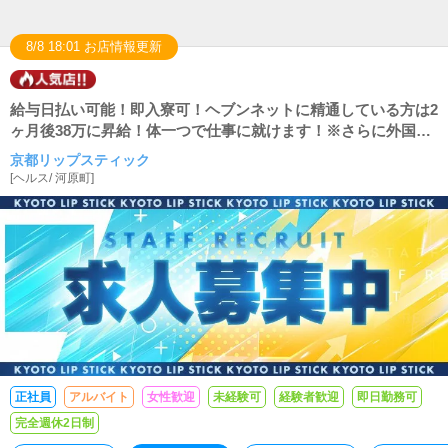
8/8 18:01 お店情報更新
給与日払い可能！即入寮可！ヘブンネットに精通している方は2
ヶ月後38万に昇給！体一つで仕事に就けます！※さらに外国語
を話せる方大歓迎！
京都リップスティック
[
ヘルス
/
河原町
]
正社員
アルバイト
女性歓迎
未経験可
経験者歓迎
即日勤務可
完全週休2日制