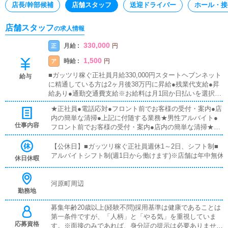
店長/幹部候補
店舗スタッフ
送迎ドライバー
ホール・接
店舗スタッフ
の求人情報
330,000
月給 :
正
円
1,500
時給 :
ア
円
■ガッツリ稼ぐ正社員月給330,000円スタートヘブンネット
給与
に精通している方は2ヶ月後38万円に昇給●残業代支給●昇
給あり●通勤交通費支給※お給料は月1回か日払いを選択で
きます。■アルバイト時給1,500円
★正社員●電話応対●フロント前でお客様の受付・案内●店
内の簡単な清掃●上記に付随する業務★男性アルバイト●
仕事内容
フロント前でお客様の受付・案内●店内の簡単な清掃★女
性アルバイト●電話応対●フロント内でお客様の受付・案
内---直接お客様とやりとりをする受付業務はお店の顔で
【公休日】■ガッツリ稼ぐ正社員週休1～2日、シフト制■
す。明るく元気に対応できることが大切ですが、働きなが
アルバイトシフト制(週1日から働けます)※店舗は年中無休
休日休暇
ら覚えていけます。まずは簡単なお仕事から初めて、お店
の雰囲気に慣れていただきます。■対面接客・受付業務お
客様からのお問合せや来店されたお客様の案内を行ってい
河原町周辺
勤務地
ただきます。予約の確認や、会計作業、注意事項の喚起な
どをお願いします。簡単なマニュアルや、先輩スタッフに
募集年齢20歳以上(経験不問)採用基準は健康であることは
付いて業務内容を見ながら徐々に覚えていただきますの
第一条件ですが、「人柄」と「やる気」を重視していま
で、未経験の方でも安心して働けます。■キャスト管理お
応募資格
す。※面接のみであれば、身分証の提示は必要ありません
店で働いていただいているキャストの方が稼げるようにイ