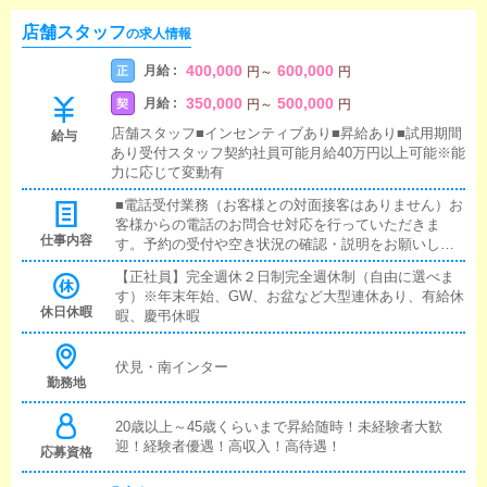
店舗スタッフ
の求人情報
400,000
600,000
月給 :
正
円
～
円
350,000
500,000
月給 :
契
円
～
円
店舗スタッフ■インセンティブあり■昇給あり■試用期間
給与
あり受付スタッフ契約社員可能月給40万円以上可能※能
力に応じて変動有
■電話受付業務（お客様との対面接客はありません）お
客様からの電話のお問合せ対応を行っていただきま
仕事内容
す。予約の受付や空き状況の確認・説明をお願いしま
す。予約の確定後はキャストやドライバーに通達しま
【正社員】完全週休２日制完全週休制（自由に選べま
す。簡単なマニュアルや先輩スタッフに気軽に聞ける
す）※年末年始、GW、お盆など大型連休あり、有給休
環境ですので、未経験でも安心して働けます。■企画の
休日休暇
暇、慶弔休暇
立案店舗イベントや店舗運営など様々な企画を提案し
ていただきます。【新規のお客様の増加】【お客様の
リピート率の向上】【キャストの方の入店数の増加】
伏見・南インター
など、売上UPに繋がる施策の提案を行っていただきま
勤務地
す。■キャスト管理お店で働いていただいているキャス
トの方が稼げるようにインターネットを使ったPR（写
20歳以上～45歳くらいまで昇給随時！未経験者大歓
メ日記）などの使い方などのアドバイスを行っていた
迎！経験者優遇！高収入！高待遇！
応募資格
だきます。■PC更新業務ヘブンネットなど、ポータル
サイト等の店舗情報更新作業を行っていただきます。