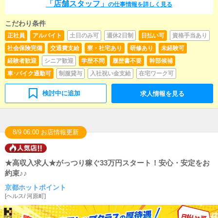
「店舗スタッフ」
の仕事情報を詳しく見る
キャストの出勤情報やイベント、求人ブログの作成と
なります。基本的にはボタンを押すだけや、ブログの
更新時に簡単に文字が入力出来れば問題ありません。P
こだわり条件
Cが苦手な人でも簡単にできます。■清掃・備品管理お
正社員
アルバイト
土日のみ可
週休2日制
日払い可
資格手当あり
客様やキャストの方に快適にお過ごしいただくため、
社会保険完備
交通費支給
寮・社宅あり
研修あり
未経験可
店内の清掃や備品の管理・補充を行っていただきま
す。
経験者歓迎
シニア歓迎
学歴不問
履歴書不要
幹部候補
車･バイク通勤可
制服貸与
入社祝い金支給
在宅ワーク可
検討中に追加
求人情報を見る
8/9 06:00 お店情報更新
★高収入求人★がっつり稼ぐ33万円スタート！安心・安定をお
約束♪♪
京都ホットポイント
[
ヘルス
/
河原町
]