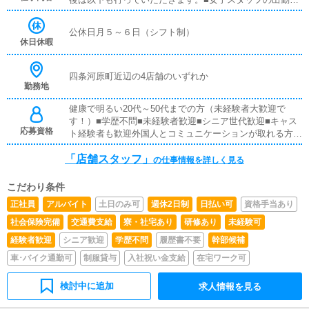
理■ホームページおよび広告媒体の更新作業
公休日月５～６日（シフト制）
休日休暇
四条河原町近辺の4店舗のいずれか
勤務地
健康で明るい20代～50代までの方（未経験者大歓迎で
す！）■学歴不問■未経験者歓迎■シニア世代歓迎■キャス
応募資格
ト経験者も歓迎外国人とコミュニケーションが取れる方も
大歓迎です！
「店舗スタッフ」
の仕事情報を詳しく見る
こだわり条件
正社員
アルバイト
土日のみ可
週休2日制
日払い可
資格手当あり
社会保険完備
交通費支給
寮・社宅あり
研修あり
未経験可
経験者歓迎
シニア歓迎
学歴不問
履歴書不要
幹部候補
車･バイク通勤可
制服貸与
入社祝い金支給
在宅ワーク可
検討中に追加
求人情報を見る