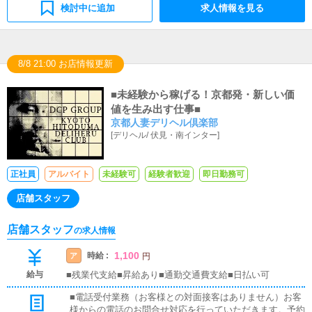
検討中に追加
求人情報を見る
8/8 21:00 お店情報更新
■未経験から稼げる！京都発・新しい価
値を生み出す仕事■
京都人妻デリヘル倶楽部
[
デリヘル
/
伏見・南インター
]
正社員
アルバイト
未経験可
経験者歓迎
即日勤務可
店舗スタッフ
店舗スタッフ
の求人情報
1,100
時給 :
ア
円
給与
■残業代支給■昇給あり■通勤交通費支給■日払い可
■電話受付業務（お客様との対面接客はありません）お客
様からの電話のお問合せ対応を行っていただきます。予約