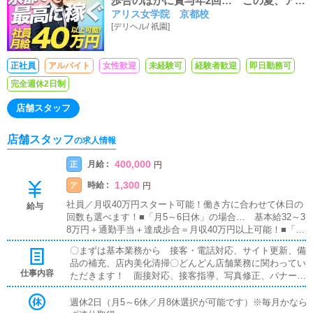
歩合のほかに賞与年2回… この夏、アリ
アリス女学院 京都校
スグループの待遇は「全国基準」に変わ
[
デリヘル
/
祇園
]
りました。
正社員
アルバイト
女性歓迎
未経験可
経験者歓迎
即日勤務可
完全週休2日制
店舗スタッフ
店舗スタッフ
の求人情報
400,000
月給 :
正
円
1,300
時給 :
ア
円
社員／月収40万円スタート可能！働き方に合わせて休日の
給与
回数も選べます！■「月5～6日休」の場合… 基本給32～3
8万円＋通勤手当＋達成歩合＝月収40万円以上可能！■「完
全週休2日」の場合 基本給26～32万円＋通勤手当＋達成
〇まずは基本業務から 接客・電話対応、サイト更新、備
歩合＝月収35万円以上可能！アルバイト／時給1300円以上
品の補充、店内美化清掃〇どんどん店舗業務に関わってい
＋交通費もちろん日払いも可能です！
仕事内容
ただきます！ 面接対応、接客指導、写真修正、バナー発
注など、お店の売上向上に関わる業務に積極的に関わるこ
とができます。〇店長まで、最短距離で。 店舗展開中の
週休2日（月5～6休／月8休選択が可能です）※毎月かなら