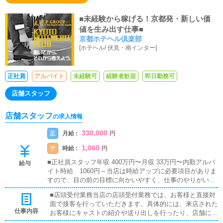
■未経験から稼げる！京都発・新しい価
値を生み出す仕事■
京都ホテヘル倶楽部
[
ホテヘル
/
伏見・南インター
]
正社員
アルバイト
未経験可
経験者歓迎
即日勤務可
店舗スタッフ
店舗スタッフ
の求人情報
330,000
月給 :
正
円
1,060
時給 :
ア
円
■正社員スタッフ年収 400万円〜月収 33万円〜内勤アルバ
給与
イト時給 1060円～当店は時給アップに必要項目がありま
すので、目の前の目標に向かいやすく、仕事のやりがいを
感じることができます。一つ一つクリアをしていくように
■店頭受付業務当店の店頭受付業務では、お客様と直接対
して頂ければ確実に収入は増えます。期間は最短で１か月
面で接客を行っていただきます。具体的には、来店された
ほど上がっている人もいます。・研修期間有 ・日払い可
仕事内容
お客様にキャストの紹介や送り出しを行ったり、店舗に戻
能・昇給、賞与有 ・交通費支給・社員寮完備・歩合給有・
ってきたキャストの誘導を行うのが主な業務です。熟練の