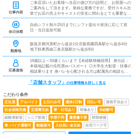
ご来店頂いたお客様へ当店の遊び方の説明と、お部屋への
ご案内をして頂きます。単純な業務ですが、受付スキル次
仕事内容
第でお店の売上やキャストの安全に関わるとても重要な役
割です。先輩スタッフからの指導の元、始めていただける
のでご安心ください。
自由シフト制※25日までにシフト提出※状況に応じて前
日・当日追加可能
休日休暇
阪急京都河原町から徒歩1分京阪祇園四条駅から徒歩4分
地下鉄東西線三条京阪駅から徒歩8分
勤務地
18歳以上～50歳くらいまで【未経験積極採用】 身分証：
本籍地記載の住民票orパスポート ◎大学生大歓迎：扶養の
応募資格
相談乗ります 身バレを心配される方は配属先の相談も乗
りますのでお申し付けください。
「店舗スタッフ」
の仕事情報を詳しく見る
こだわり条件
正社員
アルバイト
土日のみ可
週休2日制
日払い可
資格手当あり
社会保険完備
交通費支給
寮・社宅あり
研修あり
未経験可
経験者歓迎
シニア歓迎
学歴不問
履歴書不要
幹部候補
車･バイク通勤可
制服貸与
入社祝い金支給
在宅ワーク可