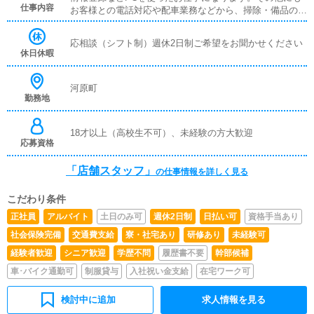
仕事内容
お客様との電話対応や配車業務などから、掃除・備品の管
理といった雑務までお仕事は多岐に渡ります。どんな状況
にでも対応できる、総合的なスキルを高めていただけま
応相談（シフト制）週休2日制ご希望をお聞かせください
す。
休日休暇
河原町
勤務地
18才以上（高校生不可）、未経験の方大歓迎
応募資格
「店舗スタッフ」
の仕事情報を詳しく見る
こだわり条件
正社員
アルバイト
土日のみ可
週休2日制
日払い可
資格手当あり
社会保険完備
交通費支給
寮・社宅あり
研修あり
未経験可
経験者歓迎
シニア歓迎
学歴不問
履歴書不要
幹部候補
車･バイク通勤可
制服貸与
入社祝い金支給
在宅ワーク可
検討中に追加
求人情報を見る