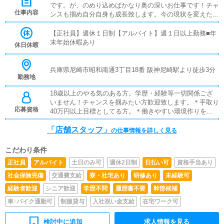
です。が、のめり込めばかなり奥の深いお仕事です！チャ
仕事内容
ンスも掴め自分自身も成長致します。今の現状を変えたい
という方一緒に頑張りませんか。やればやるだけ、頑張れ
ば頑張るだけ返ってくるお仕事です。■対面接客・受付業
【正社員】週休１日制【アルバイト】週１日以上勤務■年
務お客様からのお問合せや来店されたお客様の案内を行っ
末年始休暇あり
休日休暇
ていただきます。予約の確認や、会計作業、注意事項の喚
起などをお願いします。簡単なマニュアルや、先輩スタッ
フに付いて業務内容を見ながら徐々に覚えていただきます
兵庫県尼崎市昭和南通3丁目18番 阪神尼崎駅より徒歩3分
勤務地
ので、未経験の方でも安心して働けます。■企画の立案店
舗イベントや店舗運営など様々な企画を提案していただき
18歳以上のやる気のある方。学歴・経験等一切関係ござ
ます。【新規のお客様の増加】【お客様のリピート率の向
いません！チャンスを掴みたい方歓迎致します。＊手取り
上】【キャストの方の入店数の増加】など、売上UPに繋
応募資格
40万円以上目標としてる方。＊働きやすい環境作りを目
がる施策の提案を行っていただきます。■キャスト管理お
標としてる方。＊短い拘束時間内で中身の濃い仕事を目指
店で働いていただいているキャストの方が稼げるようにイ
「店舗スタッフ」
されてる方。■学歴不問■未経験者歓迎■職種経験者歓迎■
の仕事情報を詳しく見る
ンターネットを使ったPR（写メ日記）などの使い方など
シニア世代歓迎■ブランクOK
のアドバイスを行っていただきます。■PC更新業務ヘブン
ネットなど、ポータルサイト等の店舗情報更新作業を行っ
こだわり条件
ていただきます。キャストの出勤情報やイベント、求人ブ
正社員
アルバイト
土日のみ可
週休2日制
日払い可
資格手当あり
ログの作成となります。基本的にはボタンを押すだけや、
社会保険完備
交通費支給
寮・社宅あり
研修あり
未経験可
ブログの更新時に簡単に文字が入力出来れば問題ありませ
ん。PCが苦手な人でも簡単にできます。■清掃・備品管理
経験者歓迎
シニア歓迎
学歴不問
履歴書不要
幹部候補
お客様やキャストの方に快適にお過ごしいただくため、店
車･バイク通勤可
制服貸与
入社祝い金支給
在宅ワーク可
内の清掃や備品の管理・補充を行っていただきます。
検討中に追加
求人情報を見る