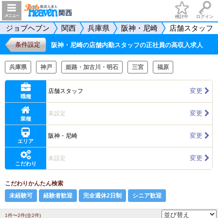
検討中
ログイン
ジョブヘブン
関西
兵庫県
阪神・尼崎
店舗スタッフ
条件設定
阪神・尼崎の店舗内勤スタッフの正社員の高収入求人
兵庫県
神戸
姫路・加古川・明石
三宮
福原
変更
店舗スタッフ
職種
変更
未設定
業種
変更
阪神・尼崎
エリア
変更
未設定
こだわり
こだわりかんたん検索
未経験可
経験者歓迎
完全週休2日制
シニア歓迎
1件〜2件(全2件)