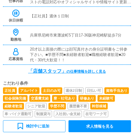
仕事内容
ストの電話対応やオフィシャルサイトや情報サイト更新等
と、店舗運営のすべての業務を行っていただきます。
【正社員】週休１日制
休日休暇
兵庫県尼崎市東灘波町5丁目17-36阪神尼崎駅徒歩7分
勤務地
20才以上面接の際には顔写真付きの身分証明書をご持参
下さい。■学歴不問■未経験者歓迎■職種経験者歓迎■20
応募資格
代・30代大歓迎！！
「店舗スタッフ」
の仕事情報を詳しく見る
こだわり条件
正社員
アルバイト
土日のみ可
週休2日制
日払い可
資格手当あり
社会保険完備
交通費支給
寮・社宅あり
研修あり
未経験可
経験者歓迎
シニア歓迎
学歴不問
履歴書不要
幹部候補
車･バイク通勤可
制服貸与
入社祝い金支給
在宅ワーク可
検討中に追加
求人情報を見る