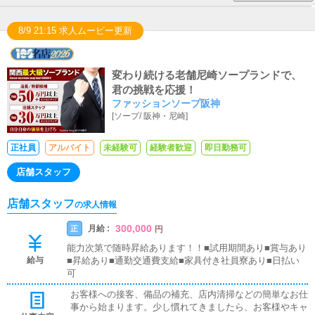
8/9 21:15 求人ムービー更新
変わり続ける老舗尼崎ソープランドで、
君の挑戦を応援！
ファッションソープ阪神
[
ソープ
/
阪神・尼崎
]
正社員
アルバイト
未経験可
経験者歓迎
即日勤務可
店舗スタッフ
店舗スタッフ
の求人情報
300,000
月給 :
正
円
能力次第で随時昇給あります！！■試用期間あり■賞与あり
給与
■昇給あり■通勤交通費支給■家具付き社員寮あり■日払い
可
お客様への接客、備品の補充、店内清掃などの簡単なお仕
事から始まります。少し慣れてきましたら、お客様やキャ