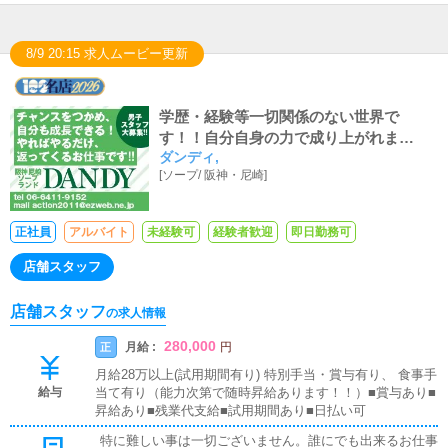
8/9 20:15 求人ムービー更新
学歴・経験等一切関係のない世界で
す！！自分自身の力で成り上がれま
ダンディ,
す！！！
[
ソープ
/
阪神・尼崎
]
正社員
アルバイト
未経験可
経験者歓迎
即日勤務可
店舗スタッフ
店舗スタッフ
の求人情報
280,000
月給 :
正
円
月給28万以上(試用期間有り) 特別手当・賞与有り、 食事手
給与
当て有り（能力次第で随時昇給あります！！）■賞与あり■
昇給あり■残業代支給■試用期間あり■日払い可
特に難しい事は一切ございません。誰にでも出来るお仕事