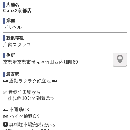
✅短時間・アルバイト大歓迎
店舗名
Canx2京都店
京都を拠点に、神戸・大阪と絶賛拡大中の『Canx2グルー
業種
プ』。
デリヘル
2025年には4店舗を新規OPENし、勢いそのままに成長を
続けています。
募集職種
店舗スタッフ
その中でも京都の老舗として多くの支持を集めているのが
『Canx2京都店』です。
住所
地域に根付いた営業スタイルと圧倒的な集客力が強みで、
京都府京都市伏見区竹田西内畑町69
毎日安定した忙しさがあります📞
最寄駅
当店最大の特徴は【ホテヘル×デリヘル】を同時に運営して
いることです💡
🚃 通勤ラクラク好立地 🚃
京都では珍しい業態だからこそ幅広いお客様ニーズに対応
✅ 近鉄竹田駅から
でき、売上も安定。
徒歩約10分で到着😊✨
その利益はスタッフへしっかり還元しています💰
🚗 車通勤OK
────────────────
🏍️ バイク通勤OK
🔰 未経験の方へ
────────────────
🅿️ 無料駐車場完備だから