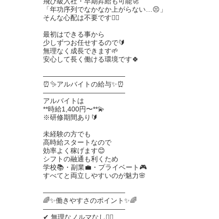
📈 未経験でも成長できる理由
飛び級入社・早期昇給も可能🚀
「年功序列でなかなか上がらない…😣」
────────────────
そんな心配は不要です🙆‍♂️
Canx2グループは未経験育成に力を入れています。
最初はできる事から
「できない前提」で教えるので焦らなくて大丈夫です🔰
少しずつお任せするので🔰
無理なく成長できます🌱
安心して長く働ける環境です🍀
少しずつできることが増え、仕事にも慣れ、お給料もしっ
かり安定していきます💰
――――――――――――
自分自身の成長を実感できる環境です。
⏰✨アルバイトの給与✨⏰
――――――――――――
アルバイトは
────────────────
**時給1,400円〜**💫
🔥 ご応募お待ちしております
※研修期間あり🔰
────────────────
未経験の方でも
ガチガチの職場ではなく、安心して長く働ける環境があり
高時給スタートなので
ます。
効率よく稼げます😊
シフトの融通も利くため
未経験の方も経験者の方も大歓迎です。
学校📚・副業💼・プライベート🎮
まずは話を聞くだけでもOKです。
すべてと両立しやすいのが魅力🌸
お気軽にご応募・お問い合わせください🤝
――――――――――――
🌈✨働きやすさのポイント✨🌈
――――――――――――
✔ 無理なノルマなし🙅‍♂️