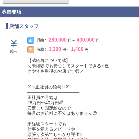
あなたの新しい挑戦を、スタッフ一同全力でサポートしま
す🤝
募集要項
────────────────
🔰 未経験スタッフの1日
店舗スタッフ
────────────────
280,000
400,000
月給 :
正
円
～
円
出勤後は「おはようございます。」からスタート。
1,300
1,400
職場は落ち着いた雰囲気で、ピリピリした空気はありませ
時給 :
ア
円
～
円
給与
ん。
【💰給与について💰】
＼未経験でも安心してスタートできる✨働
最初は先輩スタッフの横について、
きやすさ重視のお店です😊／
📞電話対応
――――――――――――
💻サイト更新
👔✨正社員の給与✨👔
🧹店舗清掃
――――――――――――
などを一緒に覚えていきます。
正社員の月給は
28万円〜40万円🌈
安定した固定給なので
「ここはこうするとやりやすいよ。」
毎月のお給料に不安はありません😊
「次は一緒にやってみよう。」
という流れで進めるので、焦る必要はありません🤝
未経験スタートでも
仕事を覚えるスピードや
────────────────
頑張り次第でしっかり評価✨