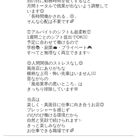
別の日に勤務時間を短くするなど
月間トータルで残業が出ないよう調整して
います😊
「長時間働かされる…😣」
そんな心配は不要です🌈
⏰アルバイトのシフトも超柔軟⏰
1週間ごとのシフト提出でOK🙆‍♂️
予定に合わせて働けるので
学校📚・副業💼・プライベート🎮
すべてと無理なく両立できます✨
😌人間関係のストレスなし😌
風俗店にありがちな
横柄な上司・怖い先輩はいません🙅‍♂️
昔ながらの
「風俗業界の悪いところ」は
きっちり排除しています🌸
当店は
楽しく・真面目に仕事に向き合うお店😊
プレッシャーを感じず
のびのび働ける環境だから
自然と笑顔で続けられます✨
きっと楽しみながら
お仕事できる職場です🌈