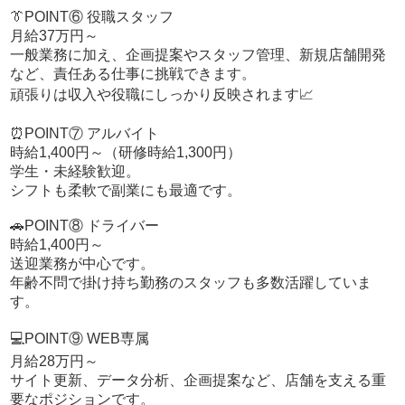
■一般スタッフ
👔POINT⑥ 役職スタッフ
・電話・対面受付
月給37万円～
・店舗清掃
一般業務に加え、企画提案やスタッフ管理、新規店舗開発
・営業サイト更新
など、責任ある仕事に挑戦できます。
・送迎業務（社用車あり）
頑張りは収入や役職にしっかり反映されます📈
■役職スタッフ
⏰POINT⑦ アルバイト
・一般業務
時給1,400円～（研修時給1,300円）
・店舗企画
学生・未経験歓迎。
・キャスト・スタッフ管理
シフトも柔軟で副業にも最適です。
・新規店舗開発
🚗POINT⑧ ドライバー
■アルバイトスタッフ
時給1,400円～
・受付
送迎業務が中心です。
・清掃
年齢不問で掛け持ち勤務のスタッフも多数活躍していま
・サイト更新
す。
※学生・未経験歓迎
■ドライバー🚗
💻POINT⑨ WEB専属
・キャスト送迎
月給28万円～
※運転ができればOK
サイト更新、データ分析、企画提案など、店舗を支える重
要なポジションです。