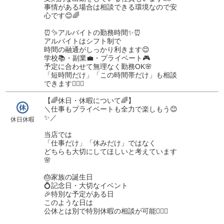
事情がある場合は相談できる環境なので安
心です😊🌈
⏰✨アルバイトの勤務時間✨⏰
アルバイトはシフト制で
時間の融通がしっかり利きます😊
学校📚・副業💼・プライベート🎮
予定に合わせて無理なく勤務OK🌸
「短時間だけ」「この時間帯だけ」も相談
できます🙆‍♂️✨
【🌈休日・休暇について🌈】
＼仕事もプライベートも全力で楽しもう😊
✨／
休日休暇
当店では
「仕事だけ」「休みだけ」ではなく
どちらも大切にしてほしいと考えています
🌸
🎂家族の誕生日
💍記念日・大切なイベント
🎉特別な予定がある日
このような日は
公休とは別で特別休暇の相談が可能🙆‍♂️✨