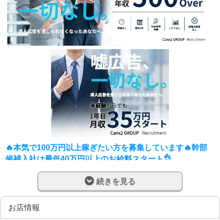
🔥本気で100万円以上稼ぎたい方を募集しています🔥幹部
候補入社は最低40万円以上のお給料スタート👌
🔥絶賛拡大中のベンチャー企業です🔥
続きを見る
Canx2グループでは
✅月給40～50万円スタート可能
✅新店舗出店したい方歓迎
お店情報
✅独立支援・FC契約も相談可能