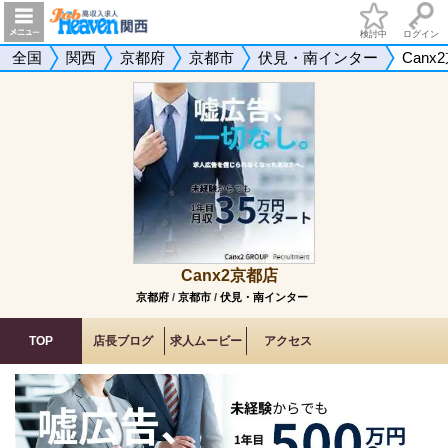
検討中
ログイン
全国
関西
京都府
京都市
伏見・南インター
Canx
Canx2京都店
京都府
/
京都市
/
伏見・南インター
TOP
店長ブログ
求人ムービー
アクセス