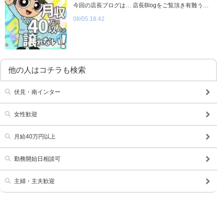
今回の店長ブログは… 店長Blogをご覧頂き有難うございます。「月給40万円からのスタート」も全然可能です！もちろん皆さんがそうではありません。最低給は28万円からのスタートです。(正社員)では40万円スタートの対象になる方とは？？過去どこかのお店で・店長実績・役職者実績のある方を指しています。面接でお話をさせていただいた上で当グループには必要不可欠だ！と感じた方にはポストをご用意致します。もちろん将来有望な方も早急に役職につける環境です。実際に村田も外部から参入し役職者スタートをしています。プルプルグループは本当に良いグループです。男性社員を思い大切にしてくれます。「今の自分はどう評価されるのか？」不満を抱えて働きつづけてるぐらいなら一度面接に来てみませんか？ずっと今の不満を抱えたまま働きますか？ちょっとしたひと手間で人生変わるかもしれません。働く働かないはご自身の意思次第です。こちらの条件に納得いかないようでしたらお断りしていただいても結構です。たくさんのご縁を期待して…ご応募お待ちしております★ 💵役職別月給一覧💵 ✅エリア部長→ 300万円以上 ✅代表→ 150〜300万円 ✅店長 →50万円+インセンティブ対象 (平均月給70～100万円) ✅副店長 → 45万円+インセンティブ対象 (平均月給60～80万円) ✅マネージャー → 40万円+インセンティブ対象 (平均月給50～70万円) ✅サブマネージャー → 37万円+インセンティブ対象 (平均月給45～55万円) ✅主任 → 33〜35万円 ✅副主任 → 30〜32万円 ✅社員 → 28〜30万円 ✅研修社員→25〜27万円 ✅アルバイト → 時給1400円〜 ※インセンティブとは…目標売上に達成に対する歩合給です。 サブマネージャーより上の役職者は歩合給対象となります。 Canx2グループ店舗情報 ul { display: flex; justify-content: center; } li { list-style: none; } li:nth-child(2) { margin: 0 10px; }
08/05 18:42
他の人はコチラも検索
伏見・南インター
女性歓迎
月給40万円以上
勤務開始日相談可
主婦・主夫歓迎