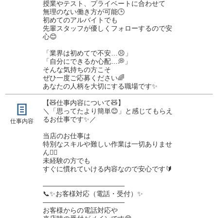
授業やテスト、プライベートに合わせて
無理のない働き方が可能🕒
初めてのアルバイトでも
先輩スタッフが優しくフォローするので安
心😊
「業界は初めてで不安…😣」
「自分にできるか心配…💭」
そんな気持ちの方こそ
ぜひ一度ご応募ください🌈
あなたの人柄を大切にする職場です✨
【🧸仕事内容について🧸】
＼「思ってたより簡単😊」と感じてもらえ
るお仕事です✨／
仕事内容
当店のお仕事は
特別なスキルや難しい作業は一切ありませ
ん🙆‍♂️
未経験の方でも
すぐに慣れていける内容なので安心です🔰
――――――――――――
📞✨お客様対応（電話・受付）✨
――――――――――――
お客様からの電話対応や