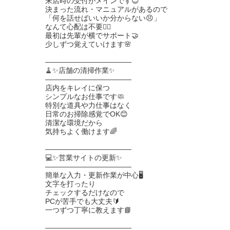
来店時の受付がメインです😊
決まった流れ・マニュアルがあるので
「何を話せばいいか分からない😣」
なんて心配は不要🙅‍♂️
最初は先輩が横でサポート🤝
少しずつ覚えていけます🌸
――――――――――――
🧹✨店舗の清掃作業✨
――――――――――――
店内をキレイに保つ
シンプルなお仕事です🧼
特別な道具や力仕事はなく
日常のお掃除感覚でOK😊
清潔な環境だから
気持ちよく働けます🌈
――――――――――――
💻✨営業サイトの更新✨
――――――――――――
簡単な入力・更新作業が中心🖥️
文字を打ったり
チェックするだけなので
PCが苦手でも大丈夫🔰
一つずつ丁寧に教えます📘
――――――――――――