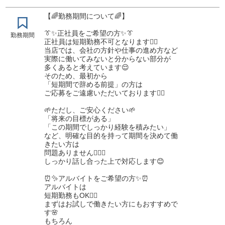
【🌈勤務期間について🌈】
👔✨正社員をご希望の方✨👔
勤務期間
正社員は短期勤務不可となります🙇‍♂️
当店では、会社の方針や仕事の進め方など
実際に働いてみないと分からない部分が
多くあると考えています😌
そのため、最初から
「短期間で辞める前提」の方は
ご応募をご遠慮いただいております🙅‍♂️
🌱ただし、ご安心ください🌱
「将来の目標がある」
「この期間でしっかり経験を積みたい」
など、明確な目的を持って期間を決めて働
きたい方は
問題ありません🙆‍♂️✨
しっかり話し合った上で対応します😊
⏰✨アルバイトをご希望の方✨⏰
アルバイトは
短期勤務もOK🙆‍♂️
まずはお試しで働きたい方にもおすすめで
す🌸
もちろん