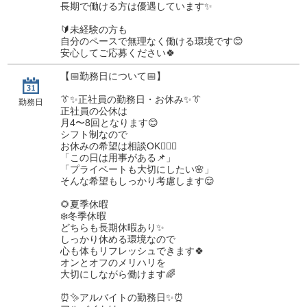
長期で働ける方は優遇しています✨
🔰未経験の方も
自分のペースで無理なく働ける環境です😊
安心してご応募ください🍀
【📅勤務日について📅】
👔✨正社員の勤務日・お休み✨👔
勤務日
正社員の公休は
月4〜8回となります😊
シフト制なので
お休みの希望は相談OK🙆‍♂️✨
「この日は用事がある📌」
「プライベートも大切にしたい🌸」
そんな希望もしっかり考慮します😌
🌻夏季休暇
❄️冬季休暇
どちらも長期休暇あり✨
しっかり休める環境なので
心も体もリフレッシュできます🍀
オンとオフのメリハリを
大切にしながら働けます🌈
⏰✨アルバイトの勤務日✨⏰