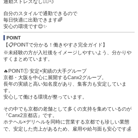
通勤ストレスなし🙆‍♂️💨
「業界のことが全く分からない。」
「怖い人が多そう。」
自分のスタイルで通勤できるので
「自分にできるか不安。」
毎日快適に出勤できます🌈
安心の環境です😌✨
そんな気持ちで応募される方がほとんどです。
でも安心してください。
POINT
当店では未経験スタートのスタッフが多数活躍しています
【📋POINTで分かる！働きやすさ完全ガイド】
🤝
※未経験の方が入社後をイメージしやすいよう、分かりや
すくまとめています。
入社後はいきなり難しい仕事はありません。
まずは
🔥POINT① 安定×実績の大手グループ
📞電話受付
京都・大阪を中心に展開するCanx2グループ。
🧹簡単な清掃
長年の実績と高い知名度があり、集客力も安定していま
💻営業サイトの更新
す。
🚗送迎業務
安心して働ける環境が整っています。
など、覚えやすい業務からスタートします。
その中でも京都の老舗として多くの支持を集めているのが
分からないことは何度聞いても大丈夫です。
『Canx2京都店』です。
先輩スタッフがマンツーマンで丁寧にサポートします🔰
ホテヘル×デリヘルを同時に営業する京都でも珍しい業態
一人で放置されることはありません。
で、安定した売上があるため、雇用や給与面も安心です💰
「できるようになってから次へ。」