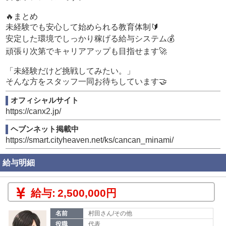
■WEB専属スタッフ💻
🔥まとめ
・サイト更新
未経験でも安心して始められる教育体制🔰
・データ入力
・アクセス解析
安定した環境でしっかり稼げる給与システム💰
・市場調査
頑張り次第でキャリアアップも目指せます🚀
・企画提案
「未経験だけど挑戦してみたい。」
■カメラマン📸
そんな方をスタッフ一同お待ちしています🤝
・キャスト撮影
・企画提案
オフィシャルサイト
※外注撮影のチャンスあり
https://canx2.jp/
ヘブンネット掲載中
「まずはアルバイトから。」
https://smart.cityheaven.net/ks/cancan_minami/
「将来は役職を目指したい。」
「裏方として支えたい。」
など、自分に合った働き方を選べます。
給与明細
────────────────
🔥 安定 × 高収入 × 将来性
給与:
2,500,000円
────────────────
名前
村田さん/その他
月給40〜50万円スタートも可能💰
役職
代表