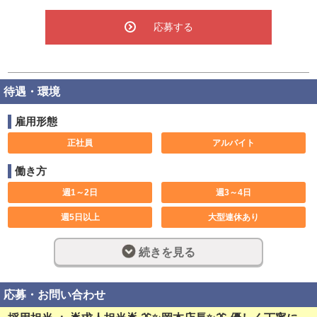
応募する
待遇・環境
雇用形態
正社員
アルバイト
働き方
週1～2日
週3～4日
週5日以上
大型連休あり
土日のみ可
休み希望対応可
続きを見る
週休2日制
完全週休2日制
フルタイム
早朝勤務
応募・お問い合わせ
深夜勤務
社員登用制度あり