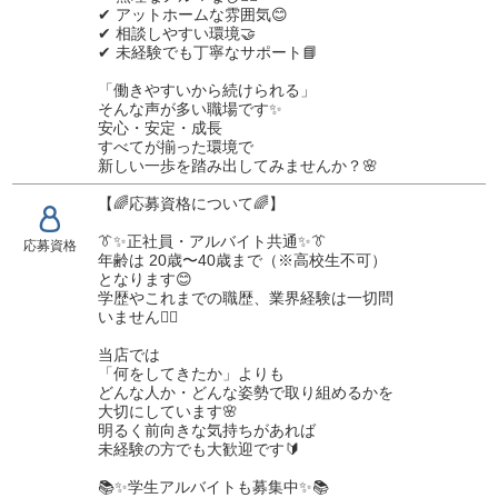
✔ アットホームな雰囲気😊
✔ 相談しやすい環境🤝
✔ 未経験でも丁寧なサポート📘
「働きやすいから続けられる」
そんな声が多い職場です✨
安心・安定・成長
すべてが揃った環境で
新しい一歩を踏み出してみませんか？🌸
【🌈応募資格について🌈】
👔✨正社員・アルバイト共通✨👔
応募資格
年齢は 20歳〜40歳まで（※高校生不可）
となります😊
学歴やこれまでの職歴、業界経験は一切問
いません🙆‍♂️
当店では
「何をしてきたか」よりも
どんな人か・どんな姿勢で取り組めるかを
大切にしています🌸
明るく前向きな気持ちがあれば
未経験の方でも大歓迎です🔰
📚✨学生アルバイトも募集中✨📚