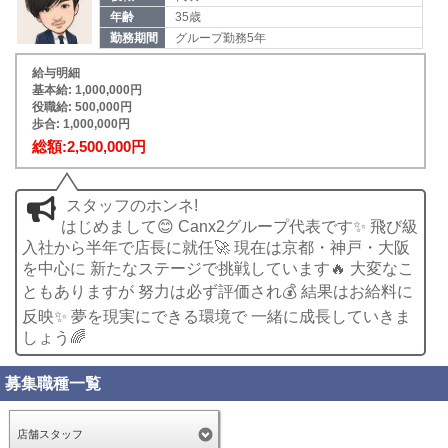
頑張りは正当に評価し、昇給・昇格へしっかり反映します
年齢
35歳
📈
勤務期間
グループ勤務5年
現在も店舗展開を進めているため、店長・幹部など高いポ
給与明細
ストを狙えるチャンスも豊富です🚀
基本給: 1,000,000円
役職給: 500,000円
「将来は自分のお店を持ちたい。」
歩合: 1,000,000円
そんな方には独立支援・FC契約の相談も可能です。
総額:2,500,000円
────────────────
🔥 最後に
スタッフのホンネ!
────────────────
はじめまして😊 Canx2グループ代表です✨ 飛び級
入社から半年で店長に就任🚀 現在は京都・神戸・大阪
未経験でも安心して始められる教育体制🔰
を中心に 新たなステージで挑戦しています🔥 大変なこ
安定して稼げる給与システム💰
ともありますが 努力は必ず評価され💰 結果はお給料に
頑張りが正当に評価される環境📈
反映✨ 夢を現実にできる環境で 一緒に成長していきま
そして店長・幹部・独立まで目指せる将来性🚀
しょう🌈
Canx2グループでは、経験よりも「やる気」と「素直さ」
募集職種一覧
を重視しています。
まずは話を聞くだけでも大歓迎です。
店舗スタッフ