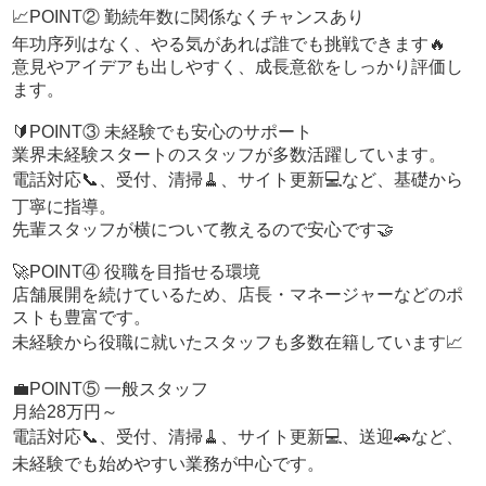
📈POINT② 勤続年数に関係なくチャンスあり
このスタンスなので、自分のペースで着実に成長できます
📘
年功序列はなく、やる気があれば誰でも挑戦できます🔥
意見やアイデアも出しやすく、成長意欲をしっかり評価し
────────────────
ます。
🏠 職場の雰囲気
────────────────
🔰POINT③ 未経験でも安心のサポート
業界未経験スタートのスタッフが多数活躍しています。
当店はアットホームで相談しやすい環境です。
電話対応📞、受付、清掃🧹、サイト更新💻など、基礎から
上下関係が厳しすぎる体育会系の雰囲気はありません。
丁寧に指導。
先輩スタッフが横について教えるので安心です🤝
スタッフ同士の距離も近く、困ったことがあればすぐ相談
できます🤝
🚀POINT④ 役職を目指せる環境
「失敗＝怒られる」ではなく、
店舗展開を続けているため、店長・マネージャーなどのポ
「失敗＝一緒に改善する」
ストも豊富です。
という考え方なので、未経験の方でも安心して働けます。
未経験から役職に就いたスタッフも多数在籍しています📈
────────────────
💼 選べる働き方
💼POINT⑤ 一般スタッフ
────────────────
月給28万円～
電話対応📞、受付、清掃🧹、サイト更新💻、送迎🚗など、
当店ではさまざまな職種をご用意しています。
未経験でも始めやすい業務が中心です。