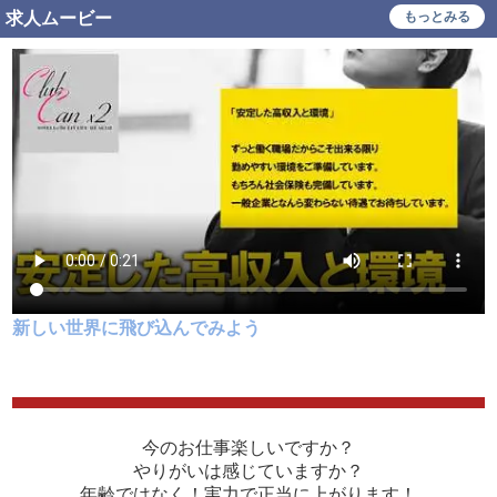
大学生歓迎
主婦・主夫歓迎
求人ムービー
もっとみる
即日勤務可
学歴不問
履歴書不要
幹部候補
車･バイク通勤可
タトゥー可
制服貸与
道具･備品貸与
入社祝い金支給
勤務地相談
WEB面接OK
在宅ワーク可
オフィス内分煙・禁煙
送迎車持込禁煙可
即日採用合否通達可
残業代支給
新しい世界に飛び込んでみよう
今のお仕事楽しいですか？
やりがいは感じていますか？
年齢ではなく！実力で正当に上がります！