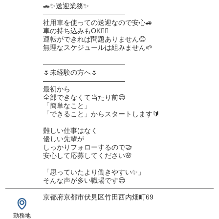
🚗✨送迎業務✨
――――――――――――
社用車を使っての送迎なので安心🚙
車の持ち込みもOK🙆‍♂️
運転ができれば問題ありません😊
無理なスケジュールは組みません🌱
――――――――――――
🌷未経験の方へ🌷
――――――――――――
最初から
全部できなくて当たり前😊
「簡単なこと」
「できること」からスタートします🔰
難しい仕事はなく
優しい先輩が
しっかりフォローするので🤝
安心して応募してください🌸
「思っていたより働きやすい✨」
そんな声が多い職場です😊
京都府京都市伏見区竹田西内畑町69
勤務地