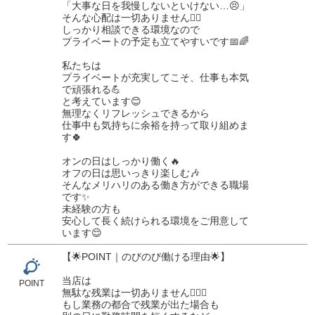
「大事な日を我慢しないといけない…😣」
そんな心配は一切ありません🙅‍♂️
しっかり相談できる環境なので
プライベートの予定も立てやすいです📅🌈
私たちは
プライベートが充実してこそ、仕事も本気
で頑張れる💪
と考えています😊
無理なくリフレッシュできるから
仕事中も気持ちに余裕を持って取り組めま
す🍀
オンの日はしっかり働く🔥
オフの日は思いっきり楽しむ🎶
そんなメリハリのある働き方ができる職場
です✨
未経験の方も
安心して長く続けられる環境をご用意して
います😌
【🌟POINT｜のびのび働ける理由🌟】
当店は
POINT
無駄な残業は一切ありません🙆‍♂️✨
もし業務の都合で残業が出た場合も