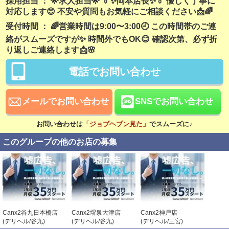
採用担当 ： 🌟求人担当🌟 👔✨岡本店長✨👔 優しく丁寧に
対応します😊 不安や質問もお気軽にご相談ください📩🌈
残業なし
勤務開始日相談可
受付時間 ： 🌈営業時間は9:00〜3:00🕘 この時間帯のご連
稼ぎ方
絡がスムーズですが✨ 時間外でもOK😊 確認次第、必ず折
り返しご連絡します📩🌸
日払い可
賞与あり
電話でお問い合わせ
昇給あり
資格手当あり
待遇
メールでお問い合わせ
SNSでお問い合わせ
社会保険完備
交通費支給
お問い合わせは
「ジョブヘブン見た」
でスムーズに♪
無料駐車場あり
寮・社宅あり
このグループの他のお店の募集
研修あり
託児所紹介可
こだわり
未経験可
経験者歓迎
中･高齢者歓迎
シニア歓迎
Canx2谷九日本橋店
Canx2堺泉大津店
Canx2神戸店
女性歓迎
女性活躍中
(デリヘル/谷九)
(デリヘル/谷九)
(デリヘル/三宮)