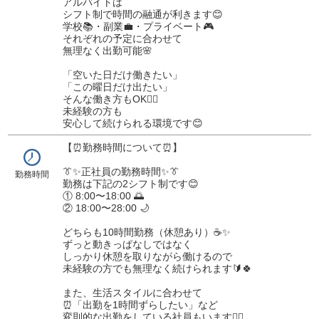
アルバイトは
シフト制で時間の融通が利きます😊
学校📚・副業💼・プライベート🎮
それぞれの予定に合わせて
無理なく出勤可能🌸
「空いた日だけ働きたい」
「この曜日だけ出たい」
そんな働き方もOK🙆‍♂️
未経験の方も
安心して続けられる環境です😊
【⏰勤務時間について⏰】
👔✨正社員の勤務時間✨👔
勤務時間
勤務は下記の2シフト制です😊
① 8:00〜18:00 🌅
② 18:00〜28:00 🌙
どちらも10時間勤務（休憩あり）☕✨
ずっと動きっぱなしではなく
しっかり休憩を取りながら働けるので
未経験の方でも無理なく続けられます🔰🍀
また、生活スタイルに合わせて
⏰「出勤を1時間ずらしたい」など
変則的な出勤をしている社員もいます🙆‍♂️