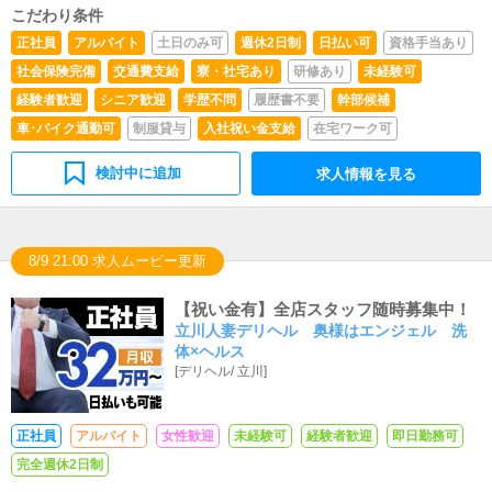
こだわり条件
正社員
アルバイト
土日のみ可
週休2日制
日払い可
資格手当あり
社会保険完備
交通費支給
寮・社宅あり
研修あり
未経験可
経験者歓迎
シニア歓迎
学歴不問
履歴書不要
幹部候補
車･バイク通勤可
制服貸与
入社祝い金支給
在宅ワーク可
検討中に追加
求人情報を見る
8/9 21:00 求人ムービー更新
【祝い金有】全店スタッフ随時募集中！
立川人妻デリヘル 奥様はエンジェル 洗
体×ヘルス
[
デリヘル
/
立川
]
正社員
アルバイト
女性歓迎
未経験可
経験者歓迎
即日勤務可
完全週休2日制