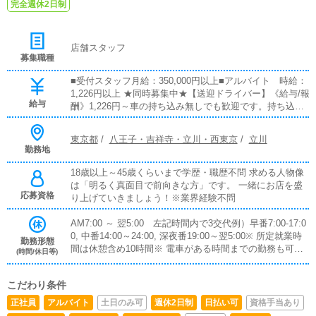
完全週休2日制
店舗スタッフ
募集職種
■受付スタッフ月給：350,000円以上■アルバイト 時給：
1,226円以上 ★同時募集中★【送迎ドライバー】《給与/報
給与
酬》1,226円～車の持ち込み無しでも歓迎です。持ち込み
の場合は別途ガソリン代支給します。《仕事内容》女性送
迎業務、その他サポート業務《応募年齢・資格》18歳以
東京都
/
八王子・吉祥寺・立川・西東京
/
立川
上～50歳位まで要普通自動車免許運転が好きな方、清潔
勤務地
感のある方※業界経験不問《勤務時間》9時 ～ 翌5時の間
で1日5時間～
18歳以上～45歳くらいまで学歴・職歴不問 求める人物像
は「明るく真面目で前向きな方」です。 一緒にお店を盛
応募資格
り上げていきましょう！※業界経験不問
AM7:00 ～ 翌5:00 左記時間内で3交代例）早番7:00-17:0
0, 中番14:00～24:00, 深夜番19:00～翌5:00※ 所定就業時
勤務形態
間は休憩含め10時間※ 電車がある時間までの勤務も可能
(時間/休日等)
です。※ 勤務時間は相談可
こだわり条件
正社員
アルバイト
土日のみ可
週休2日制
日払い可
資格手当あり