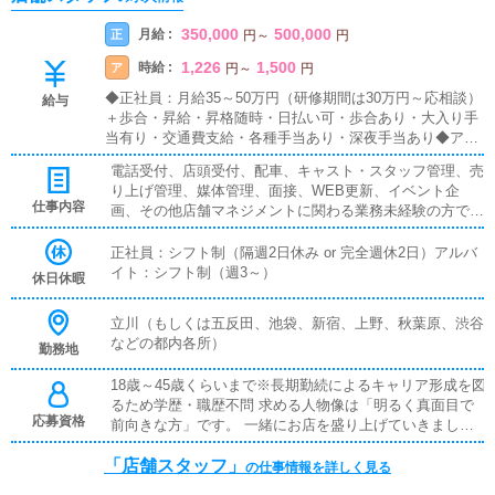
350,000
500,000
月給 :
正
円
～
円
1,226
1,500
時給 :
ア
円
～
円
◆正社員：月給35～50万円（研修期間は30万円～応相談）
給与
＋歩合・昇給・昇格随時・日払い可・歩合あり・大入り手
当有り・交通費支給・各種手当あり・深夜手当あり◆アル
バイト：時給1,226～1,500円※22時以降 深夜手当あり・
電話受付、店頭受付、配車、キャスト・スタッフ管理、売
昇給・昇格随時・日払い可・大入り手当有り・交通費支
り上げ管理、媒体管理、面接、WEB更新、イベント企
給・正社員登用あり・各種手当あり★同時募集中★【送迎
仕事内容
画、その他店舗マネジメントに関わる業務未経験の方でも
ドライバー】《給与/報酬》1,226円～車の持ち込み無しで
しっかり働けるように優しく丁寧にサポートしますので安
も歓迎です。持ち込みの場合は別途ガソリン代支給しま
心してご応募ください。
正社員：シフト制（隔週2日休み or 完全週休2日）アルバ
す。《仕事内容》女性送迎業務、その他サポート業務《応
イト：シフト制（週3～）
募年齢・資格》18歳以上～50歳位まで要普通自動車免許運
休日休暇
転が好きな方、清潔感のある方※業界経験不問《勤務時
間》9時 ～ 翌5時の間で1日5時間～
立川（もしくは五反田、池袋、新宿、上野、秋葉原、渋谷
などの都内各所）
勤務地
18歳～45歳くらいまで※長期勤続によるキャリア形成を図
るため学歴・職歴不問 求める人物像は「明るく真面目で
応募資格
前向きな方」です。 一緒にお店を盛り上げていきましょ
う！
「店舗スタッフ」
の仕事情報を詳しく見る