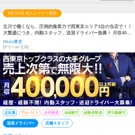
8/9 15:02 求人ムービー更新
立川で働くなら、圧倒的集客力で西東京エリア1位の当店で！！
大繁盛につき、内勤スタッフ、送迎ドライバー急募！ 月収40万
以上可能！
Okini東京
[
デリヘル
/
立川
]
正社員
アルバイト
女性歓迎
未経験可
経験者歓迎
即日勤務可
送迎ドライバー
店舗スタッフ