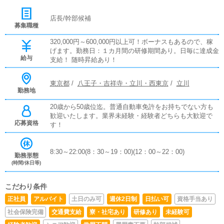
店長/幹部候補
募集職種
320,000円～600,000円以上可！ボーナスもあるので、稼
げます。勤務日：１カ月間の研修期間あり。日毎に達成金
給与
支給！ 随時昇給あり！
東京都
/
八王子・吉祥寺・立川・西東京
/
立川
勤務地
20歳から50歳位迄。普通自動車免許をお持ちでない方も
歓迎いたします。業界未経験・経験者どちらも大歓迎で
応募資格
す！
8:30～22:00(8：30～19：00)(12：00～22：00)
勤務形態
(時間/休日等)
こだわり条件
正社員
アルバイト
土日のみ可
週休2日制
日払い可
資格手当あり
社会保険完備
交通費支給
寮・社宅あり
研修あり
未経験可