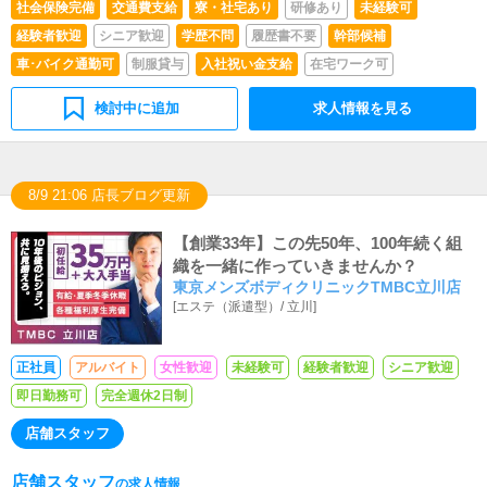
社会保険完備
交通費支給
寮・社宅あり
研修あり
未経験可
経験者歓迎
シニア歓迎
学歴不問
履歴書不要
幹部候補
車･バイク通勤可
制服貸与
入社祝い金支給
在宅ワーク可
検討中に追加
求人情報を見る
8/9 21:06 店長ブログ更新
【創業33年】この先50年、100年続く組
織を一緒に作っていきませんか？
東京メンズボディクリニックTMBC立川店
[
エステ（派遣型）
/
立川
]
正社員
アルバイト
女性歓迎
未経験可
経験者歓迎
シニア歓迎
即日勤務可
完全週休2日制
店舗スタッフ
店舗スタッフ
の求人情報