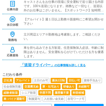
キャストさんをお仕事の現場に安全運転で送り届ける内容
です。100％送迎になります。雑務など一切なく、送迎以
仕事内容
外のお仕事はございません。【スポットワーク】短時間の
勤務内でキャストさんの送迎をお願いします。免許だけあ
れば誰にでも出来る簡単なお仕事です。
【アルバイト】週１日以上勤務※面接時にご希望お聞かせ
下さい
休日休暇
立川周辺エリア※勤務地は考慮致します。ご相談くださ
い。
勤務地
車を持ち込みできる方歓迎。任意保険加入必須。年齢に制
限はありません。安全運転を心がけていただける方を優遇
応募資格
します。
「送迎ドライバー」
の仕事情報を詳しく見る
こだわり条件
正社員
アルバイト
土日のみ可
週休2日制
日払い可
資格手当あり
社会保険完備
交通費支給
寮・社宅あり
研修あり
未経験可
経験者歓迎
シニア歓迎
学歴不問
履歴書不要
幹部候補
車･バイク通勤可
制服貸与
入社祝い金支給
在宅ワーク可