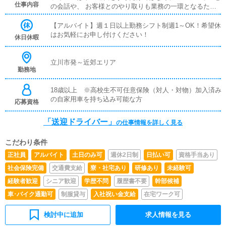
仕事内容
の会話や、 お客様とのやり取りも業務の一環となるた
め、 コミュニケーションスキルが自然と身につきます。
当グループのドライバーは、本職とかけもちで働いている
【アルバイト】週１日以上勤務シフト制週1～OK！希望休
人、 ドライバーの仕事を本業にしている人など、様々な
はお気軽にお申し付けください！
休日休暇
スタッフが集まっています。働く人を第一に考える当グル
ープならではの厚待遇で、安定した高収入 求人として最
適なお仕事です。ドライバーの業務を通じて「喜び」と
立川市発～近郊エリア
勤務地
「充実」を共感し、共に成長していきませんか！
18歳以上 ※高校生不可任意保険（対人・対物）加入済み
の自家用車を持ち込み可能な方
応募資格
「送迎ドライバー」
の仕事情報を詳しく見る
こだわり条件
正社員
アルバイト
土日のみ可
週休2日制
日払い可
資格手当あり
社会保険完備
交通費支給
寮・社宅あり
研修あり
未経験可
経験者歓迎
シニア歓迎
学歴不問
履歴書不要
幹部候補
車･バイク通勤可
制服貸与
入社祝い金支給
在宅ワーク可
検討中に追加
求人情報を見る