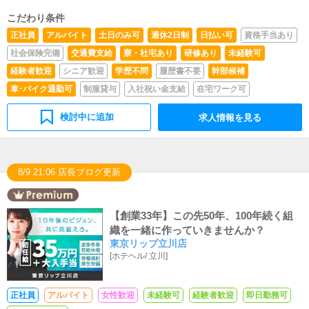
こだわり条件
正社員
アルバイト
土日のみ可
週休2日制
日払い可
資格手当あり
社会保険完備
交通費支給
寮・社宅あり
研修あり
未経験可
経験者歓迎
シニア歓迎
学歴不問
履歴書不要
幹部候補
車･バイク通勤可
制服貸与
入社祝い金支給
在宅ワーク可
検討中に追加
求人情報を見る
8/9 21:06 店長ブログ更新
【創業33年】この先50年、100年続く組
織を一緒に作っていきませんか？
東京リップ立川店
[
ホテヘル
/
立川
]
正社員
アルバイト
女性歓迎
未経験可
経験者歓迎
即日勤務可