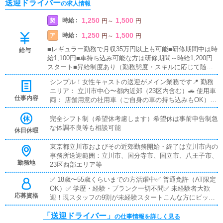
送迎ドライバー
の求人情報
1,250
1,500
時給 :
契
円
～
円
1,250
1,500
時給 :
ア
円
～
円
■レギュラー勤務で月収35万円以上も可能■研修期間中は時
給与
給1,100円■車持ち込み可能な方は研修期間～時給1,200円
スタート■昇給制度あり（勤務態度・スキルに応じて随時
評価）
シンプル！女性キャストの送迎がメイン業務です📍 勤務
エリア： 立川市中心〜都内近郊（23区内含む）🚗 使用車
仕事内容
両： 店舗用意の社用車（ご自身の車の持ち込みもOK）お
おまかな1日の流れ：1. 出勤→車両点検・清掃2. キャスト
を指定場所へ送迎3. 待機時間は休憩OK（スマホ・読書自
完全シフト制（希望休考慮します）希望休は事前申告制急
由）4. 終了後、帰店して業務完了安心ポイント：・お客
な体調不良等も相談可能
休日休暇
様対応なし・基本的に集金業務なし・複雑なマニュアルな
し・送迎先はシンプルな指示でわかりやすい
東京都立川市およびその近郊勤務開始・終了は立川市内の
事務所送迎範囲：立川市、国分寺市、国立市、八王子市、
勤務地
23区西部エリア等
✅ 18歳〜55歳くらいまでの方活躍中✅ 普通免許（AT限定
OK）✅ 学歴・経験・ブランク一切不問✅ 未経験者大歓
応募資格
迎！現スタッフの9割が未経験スタートこんな方にピッタ
リ：運転が好き・得意な方運転歴が長い方シンプルな仕事
「送迎ドライバー」
を探している方フリーター・Wワーク・転職検討中の方
の仕事情報を詳しく見る