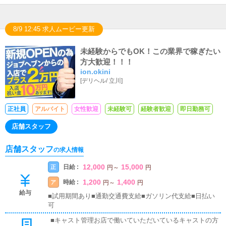
8/9 12:45 求人ムービー更新
未経験からでもOK！この業界で稼ぎたい
方大歓迎！！！
ion.okini
[
デリヘル
/
立川
]
正社員
アルバイト
女性歓迎
未経験可
経験者歓迎
即日勤務可
店舗スタッフ
店舗スタッフ
の求人情報
12,000
15,000
日給 :
正
円
～
円
1,200
1,400
時給 :
ア
円
～
円
給与
■試用期間あり■通勤交通費支給■ガソリン代支給■日払い
可
■キャスト管理お店で働いていただいているキャストの方