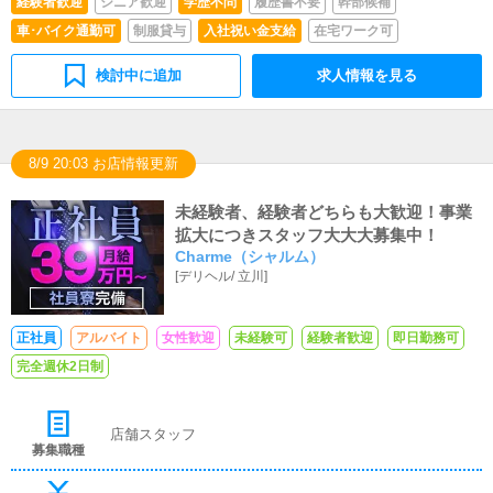
経験者歓迎
シニア歓迎
学歴不問
履歴書不要
幹部候補
車･バイク通勤可
制服貸与
入社祝い金支給
在宅ワーク可
検討中に追加
求人情報を見る
8/9 20:03 お店情報更新
未経験者、経験者どちらも大歓迎！事業
拡大につきスタッフ大大大募集中！
Charme（シャルム）
[
デリヘル
/
立川
]
正社員
アルバイト
女性歓迎
未経験可
経験者歓迎
即日勤務可
完全週休2日制
店舗スタッフ
募集職種