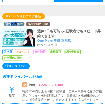
8/9 12:05 店長ブログ更新
週休2日も可能♪未経験者でもスピード昇
給できます♪
One More 奥様 立川店
[
デリヘル
/
立川
]
正社員
アルバイト
女性歓迎
未経験可
経験者歓迎
完全週休2日制
送迎ドライバー
送迎ドライバー
の求人情報
1,226
1,400
時給 :
ア
円
～
円
時給1226円以上も可能！経験者・自家用車持ち込みの方優
給与
遇いたします♪研修期間終了後、業務成果や勤務日数など
により随時昇給させていただきます！！【スポットワー
ク】5時間勤務から可能時給1226円～