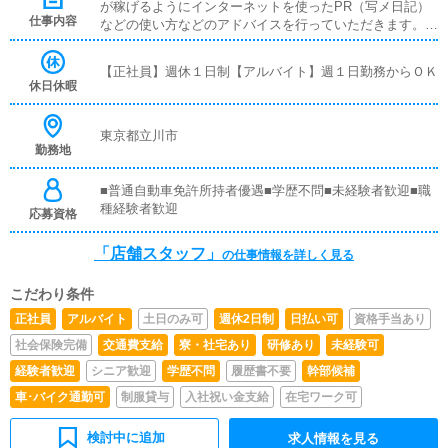
が稼げるようにインターネットを使ったPR（写メ日記）
仕事内容
などの使い方などのアドバイスを行っていただきます。■
企画の立案店舗イベントや店舗運営など様々な企画を提案
していただきます。【新規のお客様の増加】【お客様のリ
【正社員】週休１日制【アルバイト】週１日勤務からＯＫ
ピート率の向上】【キャストの方の入店数の増加】など、
休日休暇
売上UPに繋がる施策の提案を行っていただきます。■PC
更新業務ヘブンネットなど、ポータルサイト等の店舗情報
更新作業を行っていただきます。キャストの出勤情報やイ
東京都立川市
勤務地
ベント、求人ブログの作成となります。基本的にはボタン
を押すだけや、ブログの更新時に簡単に文字が入力出来れ
ば問題ありません。PCが苦手な人でも簡単にできます。■
■普通自動車免許所持者優遇■学歴不問■未経験者歓迎■職
清掃・備品管理お客様やキャストの方に快適にお過ごしい
種経験者歓迎
応募資格
ただくため、店内の清掃や備品の管理・補充を行っていた
だきます。
「店舗スタッフ」
の仕事情報を詳しく見る
こだわり条件
正社員
アルバイト
土日のみ可
週休2日制
日払い可
資格手当あり
社会保険完備
交通費支給
寮・社宅あり
研修あり
未経験可
経験者歓迎
シニア歓迎
学歴不問
履歴書不要
幹部候補
車･バイク通勤可
制服貸与
入社祝い金支給
在宅ワーク可
検討中に追加
求人情報を見る