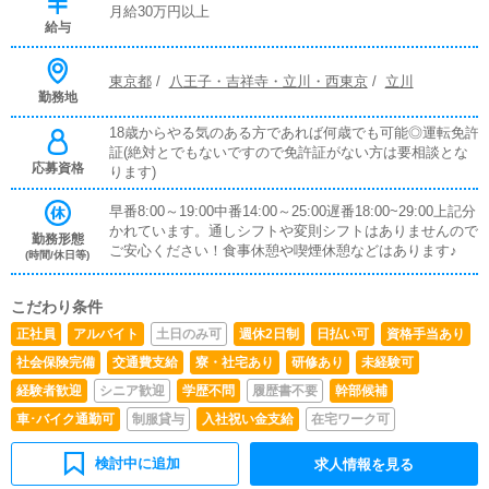
月給30万円以上
給与
東京都
/
八王子・吉祥寺・立川・西東京
/
立川
勤務地
18歳からやる気のある方であれば何歳でも可能◎運転免許
証(絶対とでもないですので免許証がない方は要相談とな
応募資格
ります)
早番8:00～19:00中番14:00～25:00遅番18:00~29:00上記分
かれています。通しシフトや変則シフトはありませんので
勤務形態
ご安心ください！食事休憩や喫煙休憩などはあります♪
(時間/休日等)
こだわり条件
正社員
アルバイト
土日のみ可
週休2日制
日払い可
資格手当あり
社会保険完備
交通費支給
寮・社宅あり
研修あり
未経験可
経験者歓迎
シニア歓迎
学歴不問
履歴書不要
幹部候補
車･バイク通勤可
制服貸与
入社祝い金支給
在宅ワーク可
検討中に追加
求人情報を見る