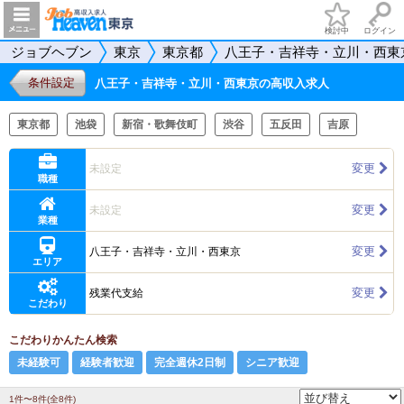
検討中
ログイン
ジョブヘブン
東京
東京都
八王子・吉祥寺・立川・西東
条件設定
八王子・吉祥寺・立川・西東京の高収入求人
東京都
池袋
新宿・歌舞伎町
渋谷
五反田
吉原
変更
未設定
職種
変更
未設定
業種
変更
八王子・吉祥寺・立川・西東京
エリア
変更
残業代支給
こだわり
こだわりかんたん検索
未経験可
経験者歓迎
完全週休2日制
シニア歓迎
1件〜8件(全8件)