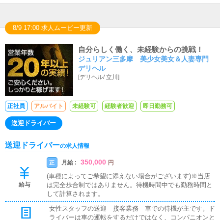
8/9 17:00 求人ムービー更新
自分らしく働く、未経験からの挑戦！
ジュリアン三多摩 美少女美女＆人妻専門
デリヘル
[
デリヘル
/
立川
]
正社員
アルバイト
未経験可
経験者歓迎
即日勤務可
送迎ドライバー
送迎ドライバー
の求人情報
350,000
月給 :
正
円
(車種によってご希望に添えない場合がございます)※当店
給与
は完全歩合制ではありません。待機時間中でも勤務時間と
して計算されます。
女性スタッフの送迎 接客業務 車での待機が主です。ド
ライバーは車の運転をするだけではなく、コンパニオンと