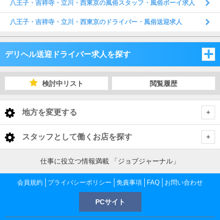
八王子・吉祥寺・立川・西東京の風俗スタッフ・風俗ボーイ求人
八王子・吉祥寺・立川・西東京のドライバー・風俗送迎求人
デリヘル送迎ドライバー求人を探す
東京都
検討中リスト
閲覧履歴
東京都
地方を変更する
東京都 デリヘル送迎ドライバー
<
全国トップ
スタッフとして働くお店を探す
池袋・巣鴨・大塚
北海道 男性高収入
東京都
仕事に役立つ情報満載 「ジョブジャーナル」
東北 男性高収入
新宿・歌舞伎町・大久保・高田馬場
池袋・巣鴨・大塚 デリヘル送迎ドライバー
会員規約
東京 男性高収入
プライバシーポリシー
免責事項
FAQ
お問い合わせ
神奈川県
南関東 男性高収入
池袋 男性高収入
PCサイト
渋谷・恵比寿・代々木
池袋 デリヘル送迎ドライバー
新宿・歌舞伎町・大久保・高田馬場 デリヘル送迎ドライバー
神奈川 男性高収入
甲信越 男性高収入
千葉県
新宿 男性高収入