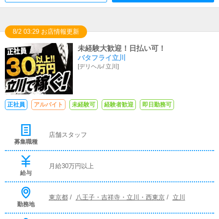
8/2 03:29 お店情報更新
未経験大歓迎！日払い可！
バタフライ立川
[
デリヘル
/
立川
]
正社員
アルバイト
未経験可
経験者歓迎
即日勤務可
店舗スタッフ
募集職種
月給30万円以上
給与
東京都
/
八王子・吉祥寺・立川・西東京
/
立川
勤務地