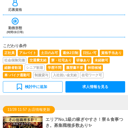
応募資格
勤務形態
(時間/休日等)
こだわり条件
正社員
アルバイト
土日のみ可
週休2日制
日払い可
資格手当あり
社会保険完備
交通費支給
寮・社宅あり
研修あり
未経験可
経験者歓迎
シニア歓迎
学歴不問
履歴書不要
幹部候補
車･バイク通勤可
制服貸与
入社祝い金支給
在宅ワーク可
検討中に追加
求人情報を見る
11/28 11:57 お店情報更新
エリアNo,1級の稼ぎやすさ！寮＆食事つ
き。募集職種多数あり✨