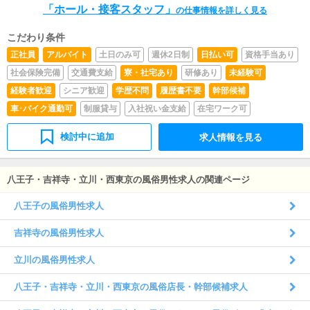
「ホール・接客スタッフ」
の仕事情報を詳しく見る
こだわり条件
正社員
アルバイト
土日のみ可
週休2日制
日払い可
資格手当あり
社会保険完備
交通費支給
寮・社宅あり
研修あり
未経験可
経験者歓迎
シニア歓迎
学歴不問
履歴書不要
幹部候補
車･バイク通勤可
制服貸与
入社祝い金支給
在宅ワーク可
検討中に追加
求人情報を見る
八王子・吉祥寺・立川・西東京の風俗男性求人の関連ページ
八王子の風俗男性求人
吉祥寺の風俗男性求人
立川の風俗男性求人
八王子・吉祥寺・立川・西東京の風俗店長・幹部候補求人