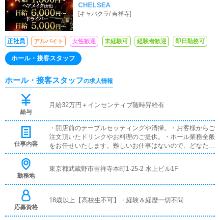
CHELSEA
[
キャバクラ
/
吉祥寺
]
正社員
アルバイト
女性歓迎
未経験可
経験者歓迎
即日勤務可
ホール・接客スタッフ
ホール・接客スタッフ
の求人情報
月給32万円＋インセンティブ随時昇給有
給与
・開店前のテーブルセッティングや清掃。・お客様からご
注文頂いたドリンクやお料理のご提供。・ホール業務全般
仕事内容
をお任せいたします。難しいお仕事はないので、どなたで
もすぐに覚えられます。未経験の方でもご安心ください。
東京都武蔵野市吉祥寺本町1-25-2 水上ビル1F
勤務地
18歳以上【高校生不可】・経験＆経歴一切不問
応募資格