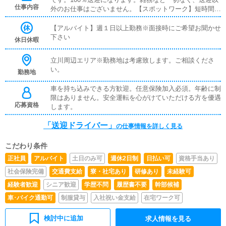
仕事内容
外のお仕事はございません。【スポットワーク】短時間の
勤務内でキャストさんの送迎をお願いします。免許だけあ
れば誰にでも出来る簡単なお仕事です。
【アルバイト】週１日以上勤務※面接時にご希望お聞かせ
下さい
休日休暇
立川周辺エリア※勤務地は考慮致します。ご相談くださ
い。
勤務地
車を持ち込みできる方歓迎。任意保険加入必須。年齢に制
限はありません。安全運転を心がけていただける方を優遇
応募資格
します。
「送迎ドライバー」
の仕事情報を詳しく見る
こだわり条件
正社員
アルバイト
土日のみ可
週休2日制
日払い可
資格手当あり
社会保険完備
交通費支給
寮・社宅あり
研修あり
未経験可
経験者歓迎
シニア歓迎
学歴不問
履歴書不要
幹部候補
車･バイク通勤可
制服貸与
入社祝い金支給
在宅ワーク可
検討中に追加
求人情報を見る