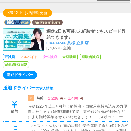
8/6 12:10 お店情報更新
週休2日も可能♪未経験者でもスピード昇
給できます♪
One More 奥様 立川店
[
デリヘル
/
立川
]
正社員
アルバイト
女性歓迎
未経験可
経験者歓迎
完全週休2日制
送迎ドライバー
送迎ドライバー
の求人情報
1,226
1,400
時給 :
ア
円
～
円
時給1226円以上も可能！経験者・自家用車持ち込みの方優
給与
遇いたします♪研修期間終了後、業務成果や勤務日数など
により随時昇給させていただきます！！【スポットワー
ク】5時間勤務から可能時給1226円～
キャストさんをお仕事の現場に安全運転で送り届ける内容
です。100％送迎になります。雑務など一切なく、送迎以