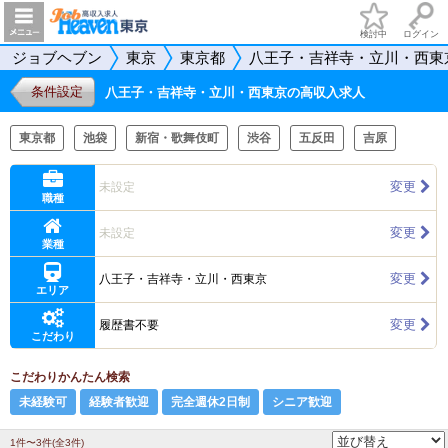
検討中
ログイン
ジョブヘブン
東京
東京都
八王子・吉祥寺・立川・西東
条件設定
八王子・吉祥寺・立川・西東京の高収入求人
東京都
池袋
新宿・歌舞伎町
渋谷
五反田
吉原
変更
未設定
職種
変更
未設定
業種
変更
八王子・吉祥寺・立川・西東京
エリア
変更
履歴書不要
こだわり
こだわりかんたん検索
未経験可
経験者歓迎
完全週休2日制
シニア歓迎
1件〜3件(全3件)