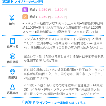
送迎ドライバー
の求人情報
1,250
1,500
時給 :
契
円
～
円
1,250
1,500
時給 :
ア
円
～
円
■レギュラー勤務で月収35万円以上も可能■研修期間中は時
給与
給1,100円■車持ち込み可能な方は研修期間～時給1,200円
スタート■昇給制度あり（勤務態度・スキルに応じて随時
評価）
シンプル！女性キャストの送迎がメイン業務です📍 勤務
エリア： 立川市中心〜都内近郊（23区内含む）🚗 使用車
仕事内容
両： 店舗用意の社用車（ご自身の車の持ち込みもOK）お
おまかな1日の流れ：1. 出勤→車両点検・清掃2. キャスト
を指定場所へ送迎3. 待機時間は休憩OK（スマホ・読書自
完全シフト制（希望休考慮します）希望休は事前申告制急
由）4. 終了後、帰店して業務完了安心ポイント：・お客
な体調不良等も相談可能
休日休暇
様対応なし・基本的に集金業務なし・複雑なマニュアルな
し・送迎先はシンプルな指示でわかりやすい
東京都立川市およびその近郊勤務開始・終了は立川市内の
事務所送迎範囲：立川市、国分寺市、国立市、八王子市、
勤務地
23区西部エリア等
✅ 18歳〜55歳くらいまでの方活躍中✅ 普通免許（AT限定
OK）✅ 学歴・経験・ブランク一切不問✅ 未経験者大歓
応募資格
迎！現スタッフの9割が未経験スタートこんな方にピッタ
リ：運転が好き・得意な方運転歴が長い方シンプルな仕事
「送迎ドライバー」
を探している方フリーター・Wワーク・転職検討中の方
の仕事情報を詳しく見る