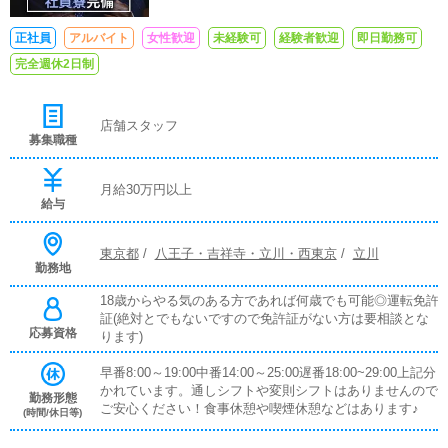
正社員
アルバイト
女性歓迎
未経験可
経験者歓迎
即日勤務可
完全週休2日制
店舗スタッフ
募集職種
月給30万円以上
給与
東京都
/
八王子・吉祥寺・立川・西東京
/
立川
勤務地
18歳からやる気のある方であれば何歳でも可能◎運転免許
証(絶対とでもないですので免許証がない方は要相談とな
応募資格
ります)
早番8:00～19:00中番14:00～25:00遅番18:00~29:00上記分
かれています。通しシフトや変則シフトはありませんので
勤務形態
ご安心ください！食事休憩や喫煙休憩などはあります♪
(時間/休日等)