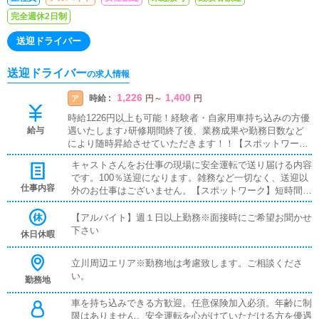
完全週休2日制
送迎ドライバー
送迎ドライバー
の求人情報
1,226
1,400
時給 :
ア
円
～
円
時給1226円以上も可能！経験者・自家用車持ち込みの方優
給与
遇いたします♪研修期間終了後、業務成果や勤務日数など
により随時昇給させていただきます！！【スポットワー
ク】5時間勤務から可能時給1226円～
キャストさんをお仕事の現場に安全運転で送り届ける内容
です。100％送迎になります。雑務など一切なく、送迎以
仕事内容
外のお仕事はございません。【スポットワーク】短時間の
勤務内でキャストさんの送迎をお願いします。免許だけあ
れば誰にでも出来る簡単なお仕事です。
【アルバイト】週１日以上勤務※面接時にご希望お聞かせ
下さい
休日休暇
立川周辺エリア※勤務地は考慮致します。ご相談くださ
い。
勤務地
車を持ち込みできる方歓迎。任意保険加入必須。年齢に制
限はありません。安全運転を心がけていただける方を優遇