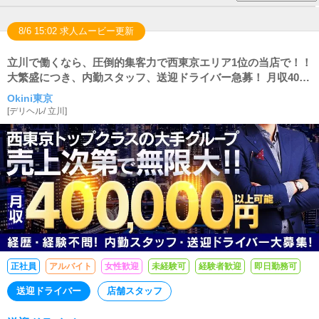
8/6 15:02 求人ムービー更新
立川で働くなら、圧倒的集客力で西東京エリア1位の当店で！！
大繁盛につき、内勤スタッフ、送迎ドライバー急募！ 月収40万
以上可能！
Okini東京
[
デリヘル
/
立川
]
正社員
アルバイト
女性歓迎
未経験可
経験者歓迎
即日勤務可
送迎ドライバー
店舗スタッフ