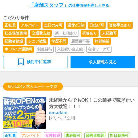
「店舗スタッフ」
内の清掃や備品の管理・補充を行っていただきます。■企
迎・四大卒以上歓迎・運転免許をお持ちの方◎未経験でも
の仕事情報を詳しく見る
画の立案イベントやクーポンなど、様々な企画を提案しま
OK！優遇して選考します・接客業、販売業、営業職の経
す。店長の補佐役として、内容や企画を考えてもらうこと
験が２年以上ある方・学歴不問・未経験者歓迎【送迎ドラ
こだわり条件
があります。【新規お客様の増加】【お客様のリピート向
イバー／アルバイト（業務委託）】★同時募集！★・普通
正社員
アルバイト
土日のみ可
週休2日制
日払い可
資格手当あり
上】【キャスト入店数の増加】など、売上UPに繋がる施
自動車運転免許をお持ちの方・20歳以上の方・皆さん平
策の提案を行っていただきます。まずは店舗スタッフとし
均的に６時間から８時間勤務して頂いてます・同乗者対象
社会保険完備
交通費支給
寮・社宅あり
研修あり
未経験可
て、ステップアップを考えています！その後適切な評価の
の保険加入済み・4ドアの自家用車をお持ちの方・安全運
経験者歓迎
シニア歓迎
学歴不問
履歴書不要
幹部候補
もと昇給昇格し、現場を管理する立場になるキャリアもあ
転ができる方・責任感を持って業務に取り組める方・学
ります。
歴・経験不問（未経験歓迎）・正接感のある服装や頭髪で
車･バイク通勤可
制服貸与
入社祝い金支給
在宅ワーク可
業務に臨める方※自家用車持ち込み可能な方優遇※他エリ
ア送迎可能な方優遇（立川・多摩・八王子・町田エリア、
検討中に追加
求人情報を見る
横浜エリア、埼玉県越谷エリア）
8/6 12:45 求人ムービー更新
未経験からでもOK！この業界で稼ぎたい
方大歓迎！！！
ion.okini
[
デリヘル
/
立川
]
正社員
アルバイト
女性歓迎
未経験可
経験者歓迎
即日勤務可