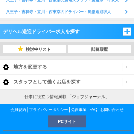
八王子・吉祥寺・立川・西東京の風俗スタッフ・風俗ボーイ求人
八王子・吉祥寺・立川・西東京のドライバー・風俗送迎求人
デリヘル送迎ドライバー求人を探す
東京都
検討中リスト
閲覧履歴
東京都
地方を変更する
東京都 デリヘル送迎ドライバー
<
全国トップ
スタッフとして働くお店を探す
池袋・巣鴨・大塚
北海道 男性高収入
東京都
仕事に役立つ情報満載 「ジョブジャーナル」
東北 男性高収入
新宿・歌舞伎町・大久保・高田馬場
池袋・巣鴨・大塚 デリヘル送迎ドライバー
会員規約
東京 男性高収入
プライバシーポリシー
免責事項
FAQ
お問い合わせ
神奈川県
南関東 男性高収入
池袋 男性高収入
PCサイト
渋谷・恵比寿・代々木
池袋 デリヘル送迎ドライバー
新宿・歌舞伎町・大久保・高田馬場 デリヘル送迎ドライバー
神奈川 男性高収入
甲信越 男性高収入
千葉県
新宿 男性高収入