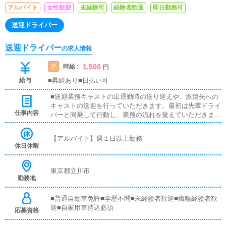
アルバイト
女性歓迎
未経験可
経験者歓迎
即日勤務可
送迎ドライバー
送迎ドライバー
の求人情報
1,500
時給 :
ア
円
給与
■昇給あり■日払い可
■送迎業務キャストの出退勤時の送り迎えや、派遣先への
キャストの送迎を行っていただきます。最初は先輩ドライ
仕事内容
バーと同乗して行動し、業務の流れを覚えていただきます
ので、未経験の方でも安心して働けます。
【アルバイト】週１日以上勤務
休日休暇
東京都立川市
勤務地
■普通自動車免許■学歴不問■未経験者歓迎■職種経験者歓
迎■自家用車持込必須
応募資格