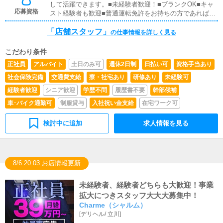
して活躍できます。■未経験者歓迎！■ブランクOK■キャ
応募資格
スト経験者も歓迎■普通運転免許をお持ちの方であれば尚
歓迎（AT限定もOK）
「店舗スタッフ」
の仕事情報を詳しく見る
こだわり条件
正社員
アルバイト
土日のみ可
週休2日制
日払い可
資格手当あり
社会保険完備
交通費支給
寮・社宅あり
研修あり
未経験可
経験者歓迎
シニア歓迎
学歴不問
履歴書不要
幹部候補
車･バイク通勤可
制服貸与
入社祝い金支給
在宅ワーク可
検討中に追加
求人情報を見る
8/6 20:03 お店情報更新
未経験者、経験者どちらも大歓迎！事業
拡大につきスタッフ大大大募集中！
Charme（シャルム）
[
デリヘル
/
立川
]