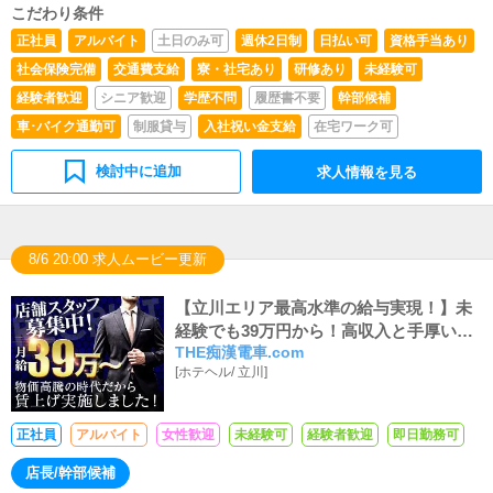
こだわり条件
正社員
アルバイト
土日のみ可
週休2日制
日払い可
資格手当あり
社会保険完備
交通費支給
寮・社宅あり
研修あり
未経験可
経験者歓迎
シニア歓迎
学歴不問
履歴書不要
幹部候補
車･バイク通勤可
制服貸与
入社祝い金支給
在宅ワーク可
検討中に追加
求人情報を見る
8/6 20:00 求人ムービー更新
【立川エリア最高水準の給与実現！】未
経験でも39万円から！高収入と手厚い福
THE痴漢電車.com
利厚生で徹底サポート
[
ホテヘル
/
立川
]
正社員
アルバイト
女性歓迎
未経験可
経験者歓迎
即日勤務可
店長/幹部候補