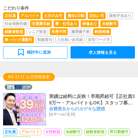
こだわり条件
正社員
アルバイト
土日のみ可
週休2日制
日払い可
資格手当あり
社会保険完備
交通費支給
寮・社宅あり
研修あり
未経験可
経験者歓迎
シニア歓迎
学歴不問
履歴書不要
幹部候補
車･バイク通勤可
制服貸与
入社祝い金支給
在宅ワーク可
検討中に追加
求人情報を見る
8/6 22:11 お店情報更新
実績は給料に反映！早期昇給可【正社員3
9万〜・アルバイトもOK】スタッフ募集
全裸美女からのカゲキな誘惑
中！
[
ホテヘル
/
立川
]
正社員
アルバイト
女性歓迎
未経験可
経験者歓迎
即日勤務可