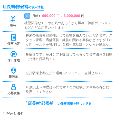
店長/幹部候補
の求人情報
690,000
3,000,000
月給 :
正
円
～
円
社歴関係なく、やる気のある方から昇格・幹部ポジション
給与
をどんどん用意いたします！
将来の店長幹部候補として経験を積んでいただきます。ス
タッフ管理・店舗運営・経営に関わる業務などですが主に
仕事内容
女性キャストを管理しお客様へ電話対応といった簡単なお
仕事になります。
希望休です。毎月シフト提出してもらってます週休２日制
（公休６日確約！）
休日休暇
立川駅東京都立川市曙町2-21-10 ニュー立川ビル302
勤務地
18歳以上～学歴は不問です！その経験、スキルを存分に
発揮してください
応募資格
「店長/幹部候補」
の仕事情報を詳しく見る
こだわり条件