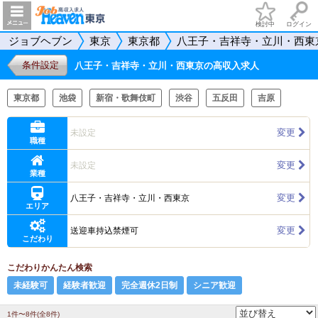
検討中
ログイン
ジョブヘブン
東京
東京都
八王子・吉祥寺・立川・西東
条件設定
八王子・吉祥寺・立川・西東京の高収入求人
東京都
池袋
新宿・歌舞伎町
渋谷
五反田
吉原
変更
未設定
職種
変更
未設定
業種
変更
八王子・吉祥寺・立川・西東京
エリア
変更
送迎車持込禁煙可
こだわり
こだわりかんたん検索
未経験可
経験者歓迎
完全週休2日制
シニア歓迎
1件〜8件(全8件)