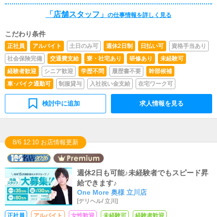
だきます。
「店舗スタッフ」
の仕事情報を詳しく見る
こだわり条件
正社員
アルバイト
土日のみ可
週休2日制
日払い可
資格手当あり
社会保険完備
交通費支給
寮・社宅あり
研修あり
未経験可
経験者歓迎
シニア歓迎
学歴不問
履歴書不要
幹部候補
車･バイク通勤可
制服貸与
入社祝い金支給
在宅ワーク可
検討中に追加
求人情報を見る
8/6 12:10 お店情報更新
週休2日も可能♪未経験者でもスピード昇
給できます♪
One More 奥様 立川店
[
デリヘル
/
立川
]
正社員
アルバイト
女性歓迎
未経験可
経験者歓迎