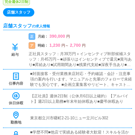
完全週休2日制
店舗スタッフ
店舗スタッフ
の求人情報
390,000
月給 :
正
円
1,230
2,700
時給 :
ア
円
～
円
正社員スタッフ：月39万円＋インセンティブ幹部候補スタ
給与
ッフ：月45万円～■頑張りはインセンティブで還元■賞与あ
り■昇給あり■試用期間あり■残業代支給■深夜手当あり■通
勤交通費全額支給■ガソリン代支給■週払い可■日払い可■
■対面接客・受付業務来店対応・予約確認・会計・注意事
希望者は社会保険加入可
項の案内を行います。マニュアルと先輩のフォローで未経
仕事内容
験でも安心です。■企画立案集客やリピート、キャスト増
加につながるイベントや運営施策を考えて提案します。■
キャスト管理写メ日記などのネットPRや接客アドバイス
【正社員】週休2日制（公休月6日以上確約）【アルバイ
で、キャストが稼げるよう支援します。■PC更新業務ヘブ
ト】週2日以上勤務■年末年始休暇あり■慶弔休暇あり
休日休暇
ンネット等のポータルサイトに出勤情報・イベント・求人
ブログを更新します。操作はお教えします。PCに不慣れ
な人も大丈夫です。■清掃・備品管理店内清掃や備品の点
東京都立川市曙町2-21-10ニュー立川ビル302
勤務地
検・補充で、快適な環境を維持します。
■学歴不問■他店で実績ある経験者大歓迎！スキルを活か