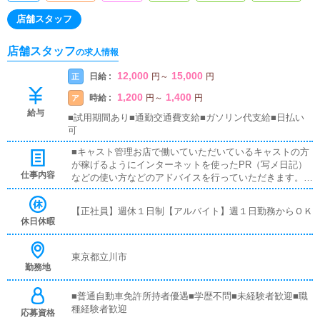
店舗スタッフ
店舗スタッフ
の求人情報
12,000
15,000
日給 :
正
円
～
円
1,200
1,400
時給 :
ア
円
～
円
給与
■試用期間あり■通勤交通費支給■ガソリン代支給■日払い
可
■キャスト管理お店で働いていただいているキャストの方
が稼げるようにインターネットを使ったPR（写メ日記）
仕事内容
などの使い方などのアドバイスを行っていただきます。■
企画の立案店舗イベントや店舗運営など様々な企画を提案
していただきます。【新規のお客様の増加】【お客様のリ
【正社員】週休１日制【アルバイト】週１日勤務からＯＫ
ピート率の向上】【キャストの方の入店数の増加】など、
休日休暇
売上UPに繋がる施策の提案を行っていただきます。■PC
更新業務ヘブンネットなど、ポータルサイト等の店舗情報
更新作業を行っていただきます。キャストの出勤情報やイ
東京都立川市
勤務地
ベント、求人ブログの作成となります。基本的にはボタン
を押すだけや、ブログの更新時に簡単に文字が入力出来れ
ば問題ありません。PCが苦手な人でも簡単にできます。■
■普通自動車免許所持者優遇■学歴不問■未経験者歓迎■職
清掃・備品管理お客様やキャストの方に快適にお過ごしい
種経験者歓迎
応募資格
ただくため、店内の清掃や備品の管理・補充を行っていた