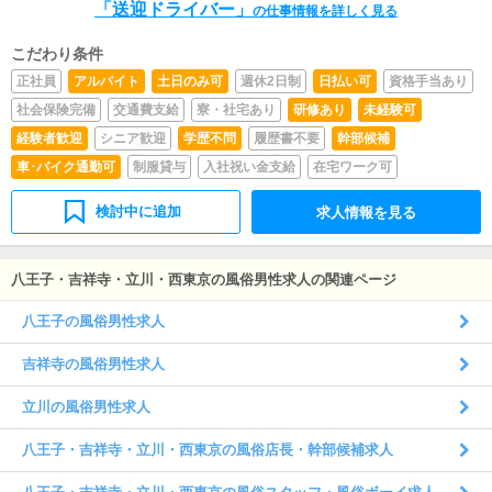
「送迎ドライバー」
の仕事情報を詳しく見る
こだわり条件
正社員
アルバイト
土日のみ可
週休2日制
日払い可
資格手当あり
社会保険完備
交通費支給
寮・社宅あり
研修あり
未経験可
経験者歓迎
シニア歓迎
学歴不問
履歴書不要
幹部候補
車･バイク通勤可
制服貸与
入社祝い金支給
在宅ワーク可
検討中に追加
求人情報を見る
八王子・吉祥寺・立川・西東京の風俗男性求人の関連ページ
八王子の風俗男性求人
吉祥寺の風俗男性求人
立川の風俗男性求人
八王子・吉祥寺・立川・西東京の風俗店長・幹部候補求人