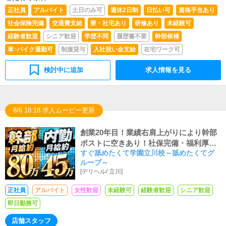
正社員
アルバイト
土日のみ可
週休2日制
日払い可
資格手当あり
社会保険完備
交通費支給
寮・社宅あり
研修あり
未経験可
経験者歓迎
シニア歓迎
学歴不問
履歴書不要
幹部候補
車･バイク通勤可
制服貸与
入社祝い金支給
在宅ワーク可
検討中に追加
求人情報を見る
8/6 18:18 求人ムービー更新
創業20年目！業績右肩上がりにより幹部
ポストに空きあり！社保完備・福利厚生
すぐ舐めたくて学園立川校～舐めたくてグ
抜群〈月収100万円〉法人営業の舐めた
ループ～
くてグループで活躍！年功序列なし！実
[
デリヘル
/
立川
]
力次第で上に行ける評価制度を採用し店
舗もスタッフも売上過去最高◎お客様と
正社員
アルバイト
女性歓迎
未経験可
経験者歓迎
シニア歓迎
女性キャストが笑顔になるのがやりが
即日勤務可
い！20代幹部ポストあり！グループだか
らこその強みのもと、安定した事業を拡
店舗スタッフ