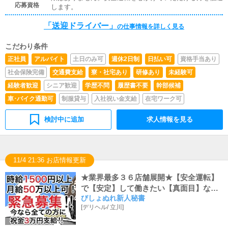
応募資格
します。
「送迎ドライバー」
の仕事情報を詳しく見る
こだわり条件
正社員
アルバイト
土日のみ可
週休2日制
日払い可
資格手当あり
社会保険完備
交通費支給
寮・社宅あり
研修あり
未経験可
経験者歓迎
シニア歓迎
学歴不問
履歴書不要
幹部候補
車･バイク通勤可
制服貸与
入社祝い金支給
在宅ワーク可
検討中に追加
求人情報を見る
11/4 21:36 お店情報更新
★業界最多３６店舗展開★【安全運転】
で【安定】して働きたい【真面目】なド
びしょぬれ新人秘書
ライバーさんを募集いたします。
[
デリヘル
/
立川
]