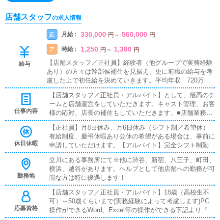
大中！月収100万円も夢じゃない！ボー
ナス年2回 福利厚生充実 健康診断あ
店舗スタッフ
の求人情報
り！20-30年代の年収1000万円超達成者
続出中 歩合があるからもっともっと頑
330,000
560,000
月給 :
正
円
～
円
張れる職場◎勤務地は渋谷・新宿・立
1,250
1,380
時給 :
ア
円
～
円
川・八王子・町田・横浜・越谷から選べ
【店舗スタッフ／正社員】経験者（他グループで実務経験
ます♪
給与
あり）の方々は幹部候補生を見据え、更に前職の給与を考
慮した上で初任給を決めていきます。平均年収 720万円
（試用期間有り）★店長、幹部候補のステージに上がる
【店舗スタッフ／正社員・アルバイト】として、最高のチ
と、基本給+店舗売上の歩合+役職手当があります。ボーナ
ームと店舗運営をしていただきます。キャスト管理、お客
ス支給あり例）入社５ヶ月 一般スタッフ（経験者） 年
仕事内容
様の応対、店長の補佐もしていただきます。■店舗業務
収600万入社７ヶ月 一般スタッフ（未経験） 年収540万
『店舗スタッフ』として接客・受付業務・ウェブマーケテ
入社１年 総合職 年収960万明確な評価軸に基づき、昇
【正社員】月8日休み、月6日休み（シフト制／希望休）
ィングを行っていただきます。慣れてきたら『キャストの
格、昇給あり【店舗スタッフ／アルバイト（業務委託）】
有給制度、慶弔休暇あり公休の希望がある場合は、事前に
管理』『経営に関わる業務』をしていきます。一般スタッ
時給1250円スタート能力に応じてスタート時の給与は変動
休日休暇
申請していただけます。【アルバイト】完全シフト制勤務
フでも実力が評価されると店長としてのオファーがあり、
します★本業との掛け持ち可能★副業としてスタート可能
されたい希望の時間帯、休みを取りたい日を事前に申請し
店舗の運営をお任せします。■対面接客・受付業務お客様
明確な評価軸に基づき、昇格、昇給あり
立川にある事務所にて※他に渋谷、新宿、八王子、町田、
ていただけます。
からのお問合せに対して案内を行います。予約の確認、会
横浜、越谷があります。ヘルプとして他店舗への勤務が可
計作業、注意事項の喚起などが主な業務です。先輩スタッ
勤務地
能な方は特に優遇します！
フに付いて業務内容を見ながら徐々に覚えます。業界未経
験の方でも安心して働けます。■PC更新業務ヘブンネット
【店舗スタッフ／正社員・アルバイト】18歳（高校生不
など、ポータルサイト等の店舗情報更新作業を行います。
可）～50歳くらいまで(実務経験によって考慮します)PC
応募資格
キャストの出勤情報やイベント、求人ブログの作成となり
操作ができるWord、Excel等の操作ができる下記より『１
ます。■清掃・備品管理快適にお過ごしいただくため、店
つでも』当てはまればOK！・高卒以上歓迎・大卒以上歓