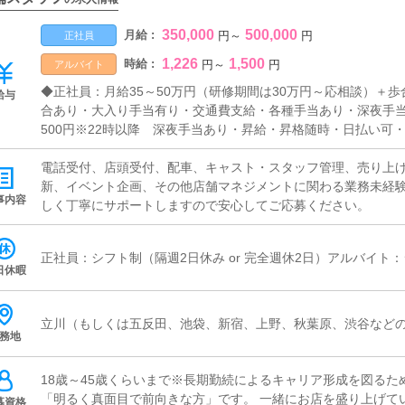
350,000
500,000
月給 :
円
～
円
正社員
1,226
1,500
時給 :
円
～
円
アルバイト
◆正社員：月給35～50万円（研修期間は30万円～応相談）＋
給与
合あり・大入り手当有り・交通費支給・各種手当あり・深夜手当あり
500円※22時以降 深夜手当あり・昇給・昇格随時・日払い可
員登用あり・各種手当あり★同時募集中★【送迎ドライバー】《給
無しでも歓迎です。持ち込みの場合は別途ガソリン代支給しま
電話受付、店頭受付、配車、キャスト・スタッフ管理、売り上げ
の他サポート業務《応募年齢・資格》18歳以上～50歳位まで
新、イベント企画、その他店舗マネジメントに関わる業務未経
事内容
潔感のある方※業界経験不問《勤務時間》9時 ～ 翌5時の間で1
しく丁寧にサポートしますので安心してご応募ください。
正社員：シフト制（隔週2日休み or 完全週休2日）アルバイト
日休暇
立川（もしくは五反田、池袋、新宿、上野、秋葉原、渋谷など
務地
18歳～45歳くらいまで※長期勤続によるキャリア形成を図るた
「明るく真面目で前向きな方」です。 一緒にお店を盛り上げて
募資格