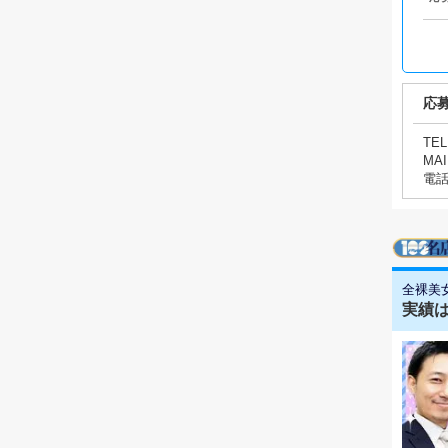
応
TEL
MAI
電
全裸美
実績は