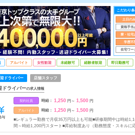
こだわり条
土日の
資格手当
寮・社宅
学歴不
在宅ワー
員
アルバイト
女性歓迎
未経験可
経験者歓迎
即日勤務可
迎ドライバー
店舗スタッフ
迎ドライバー
の求人情報
1,250
1,500
時給 :
円
～
円
契約社員
1,250
1,500
時給 :
円
～
円
アルバイト
給与
■レギュラー勤務で月収35万円以上も可能■研修期間中は時給1,
間～時給1,200円スタート■昇給制度あり（勤務態度・スキルに