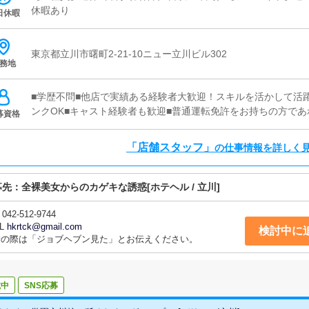
管理店内清掃や備品の点検・補充で、快適な環境を維持します
休暇あり
日休暇
東京都立川市曙町2-21-10ニュー立川ビル302
務地
■学歴不問■他店で実績ある経験者大歓迎！スキルを活かして活
ンクOK■キャスト経験者も歓迎■普通運転免許をお持ちの方であ
募資格
「店舗スタッフ」
の仕事情報を詳しく
募先：
全裸美女からのカゲキな誘惑
[ホテヘル / 立川]
042-512-9744
L
hkrtck@gmail.com
検討中に
話の際は「ジョブヘブン見た」とお伝えください。
載中
SNS応募