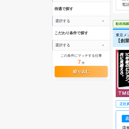
電
待遇で探す
選択する
動画掲
こだわり条件で探す
東京メ
【創業
選択する
この条件にマッチする仕事
7
件
絞り込む
正社
店
店