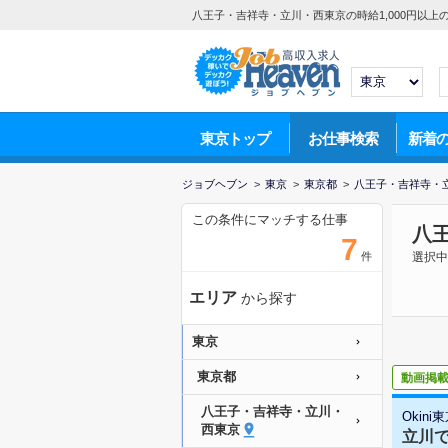
八王子・吉祥寺・立川・西東京の時給1,000円以上
東京トップ
お仕事検索
新着
ジョブヘブン
>
東京
>
東京都
>
八王子・吉祥寺・
この条件にマッチする仕事
八王
7
件
選択中
エリア
から探す
東京
東京都
動画掲
八王子・吉祥寺・立川・
Okini
西東京
立川で