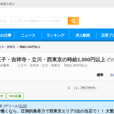
の高収入求人
のお仕事
ニュース
ランキング
求人動画
店長ブ
立川・西東京
>
時給1,000円以上
子・吉祥寺・立川・西東京の時給1,000円以上
の
の条件…
八王子・吉祥寺・立川・西東京
時給1,000円以上
標準
信
1
（1～7件/7件中）
載中
SNS応募
東京
[
デリヘル
/
立川
]
働くなら、圧倒的集客力で西東京エリア1位の当店で！！ 大繁盛