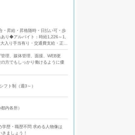
歩合・昇給・昇格随時・日払い可・歩
◆アルバイト：時給1,226～1,
・大入り手当有り・交通費支給・正社
与/報酬》1,226円～車の持ち込み
す。《仕事内容》女性送迎業務、そ
管理、媒体管理、面接、WEB更
要普通自動車免許運転が好きな方、清
験の方でもしっかり働けるように優
日5時間～
：シフト制（週3～）
の都内各所）
め学歴・職歴不問 求める人物像は
いきましょう！