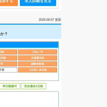
追加する
求人詳細を見る
2026-08-07 更新
んか？
日制
日払い可
険完備
交通費支給
験可
経験者歓迎
不要
入社祝い金支給
即日勤務可
完全週休2日制