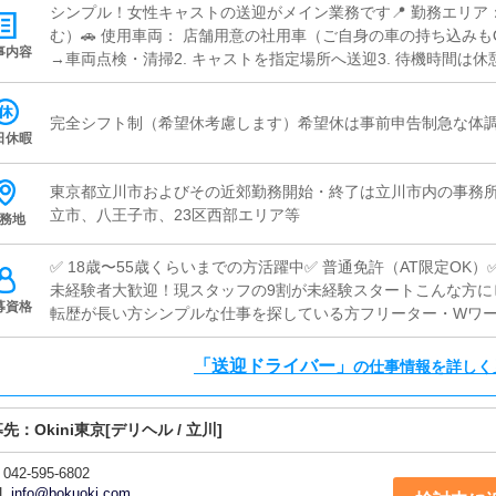
シンプル！女性キャストの送迎がメイン業務です📍 勤務エリア
む）🚗 使用車両： 店舗用意の社用車（ご自身の車の持ち込みもO
事内容
→車両点検・清掃2. キャストを指定場所へ送迎3. 待機時間は休
後、帰店して業務完了安心ポイント：・お客様対応なし・基本
ルなし・送迎先はシンプルな指示でわかりやすい
完全シフト制（希望休考慮します）希望休は事前申告制急な体
日休暇
東京都立川市およびその近郊勤務開始・終了は立川市内の事務
立市、八王子市、23区西部エリア等
務地
✅ 18歳〜55歳くらいまでの方活躍中✅ 普通免許（AT限定OK
未経験者大歓迎！現スタッフの9割が未経験スタートこんな方に
募資格
転歴が長い方シンプルな仕事を探している方フリーター・Wワ
「送迎ドライバー」
の仕事情報を詳しく
募先：
Okini東京
[デリヘル / 立川]
042-595-6802
L
info@bokuoki.com