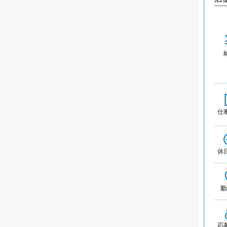
仕
休
勤
応