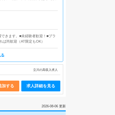
。
躍できます。■未経験者歓迎！■ブラ
れば尚歓迎（AT限定もOK）
見る
立川の高収入求人
追加する
求人詳細を見る
2026-08-06 更新