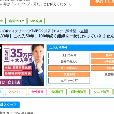
検討中に
話の際は「ジョブヘブン見た」とお伝えください。
載中
店長ブログ
SNS応募
ンズボディクリニックTMBC立川店
[
エステ（派遣型）
/
立川
]
33年】この先50年、100年続く組織を一緒に作っていきませ
こだわり条件
土日のみ可
週休2
資格手当あり
社会保
寮・社宅あり
未経
学歴不問
履歴書
在宅ワーク可
員
アルバイト
女性歓迎
未経験可
経験者歓迎
シニア歓迎
舗スタッフ
舗スタッフ
の求人情報