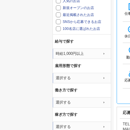
人気のお店
新規オープンのお店
仕
最近掲載されたお店
SNSから応募できるお店
100名店に選ばれたお店
休
給与で探す
時給1,000円以上
勤
雇用形態で探す
選択する
応
働き方で探す
選択する
応
稼ぎ方で探す
TEL
選択する
MAI