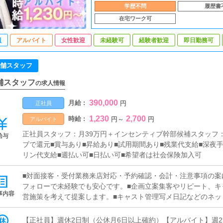
学歴不問
履歴書
在宅ワーク可
員
アルバイト
女性歓迎
未経験可
経験者歓迎
即日勤務可
舗スタッフ
舗スタッフ
の求人情報
390,000
月給 :
円
正社員
1,230
2,700
時給 :
円
～
円
アルバイト
正社員スタッフ：月39万円＋インセンティブ幹部候補スタッフ：
給与
ブで還元■賞与あり■昇給あり■試用期間あり■残業代支給■深夜
リン代支給■週払い可■日払い可■希望者は社会保険加入可
■対面接客・受付業務来店対応・予約確認・会計・注意事項の案
フォローで未経験でも安心です。■企画立案集客やリピート、キ
事内容
営施策を考えて提案します。■キャスト管理写メ日記などのネッ
トが稼げるよう支援します。■PC更新業務ヘブンネット等のポ
ト・求人ブログを更新します。操作はお教えします。PCに不慣
【正社員】週休2日制（公休月6日以上確約）【アルバイト】週2