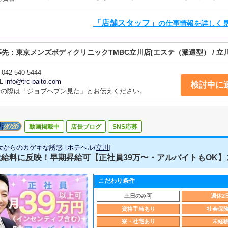
「店舗スタッフ」
の仕事情報を詳しく
募先：
東京メンズボディクリニックTMBC立川店
[エステ（派遣型） / 立川
042-540-5444
L
info@trc-baito.com
検討中に
話の際は「ジョブヘブン見た」とお伝えください。
動画掲載中
店長ブログ
SNS応募
女からのカゲキな誘惑
[
ホテヘル
/
立川
]
給料に反映！早期昇給可【正社員39万〜・アルバイトもOK】ス
こだわり条件
土日のみ可
週休2
資格手当あり
社会保
寮・社宅あり
未経