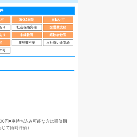
件
み可
週休2日制
日払い可
あり
社会保険完備
交通費支給
あり
未経験可
経験者歓迎
問
履歴書不要
入社祝い金支給
ク可
100円■車持ち込み可能な方は研修期
応じて随時評価）