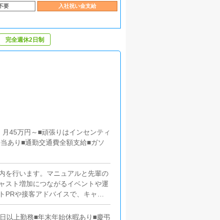
不要
入社祝い金支給
完全週休2日制
月45万円～■頑張りはインセンティ
手当あり■通勤交通費全額支給■ガソ
内を行います。マニュアルと先輩の
ャスト増加につながるイベントや運
トPRや接客アドバイスで、キャス
ータルサイトに出勤情報・イベン
れな人も大丈夫です。■清掃・備品
日以上勤務■年末年始休暇あり■慶弔