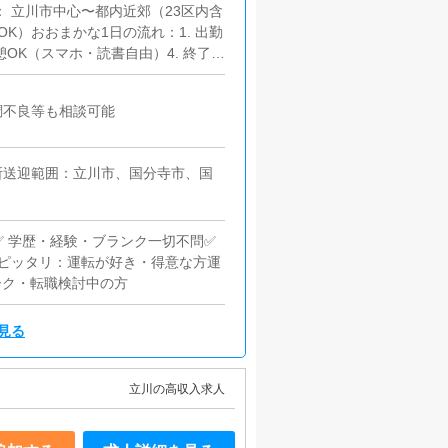
： 立川市中心〜都内近郊（23区内含
K）おおまかな1日の流れ：1. 出勤
憩OK（スマホ・読書自由）4. 終了
的に集金業務なし・複雑なマニュア
調不良等も相談可能
所送迎範囲：立川市、国分寺市、国
）✅ 学歴・経験・ブランク一切不問✅
ピッタリ：運転が好き・得意な方運
ーク・転職検討中の方
見る
立川の高収入求人