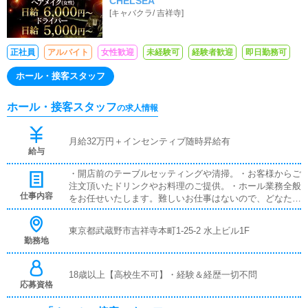
CHELSEA
[
キャバクラ
/
吉祥寺
]
正社員
アルバイト
女性歓迎
未経験可
経験者歓迎
即日勤務可
ホール・接客スタッフ
ホール・接客スタッフ
の求人情報
月給32万円＋インセンティブ随時昇給有
給与
・開店前のテーブルセッティングや清掃。・お客様からご
注文頂いたドリンクやお料理のご提供。・ホール業務全般
仕事内容
をお任せいたします。難しいお仕事はないので、どなたで
もすぐに覚えられます。未経験の方でもご安心ください。
東京都武蔵野市吉祥寺本町1-25-2 水上ビル1F
勤務地
18歳以上【高校生不可】・経験＆経歴一切不問
応募資格