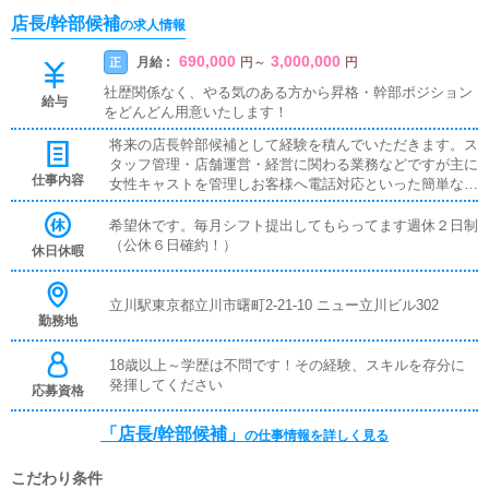
店長/幹部候補
の求人情報
690,000
3,000,000
月給 :
正
円
～
円
社歴関係なく、やる気のある方から昇格・幹部ポジション
給与
をどんどん用意いたします！
将来の店長幹部候補として経験を積んでいただきます。ス
タッフ管理・店舗運営・経営に関わる業務などですが主に
仕事内容
女性キャストを管理しお客様へ電話対応といった簡単なお
仕事になります。
希望休です。毎月シフト提出してもらってます週休２日制
（公休６日確約！）
休日休暇
立川駅東京都立川市曙町2-21-10 ニュー立川ビル302
勤務地
18歳以上～学歴は不問です！その経験、スキルを存分に
発揮してください
応募資格
「店長/幹部候補」
の仕事情報を詳しく見る
こだわり条件