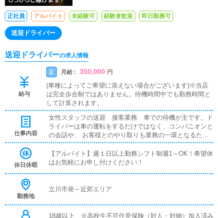
正社員
アルバイト
未経験可
経験者歓迎
即日勤務可
送迎ドライバー
送迎ドライバー
の求人情報
350,000
月給 :
正
円
(車種によってご希望に添えない場合がございます)※当店
給与
は完全歩合制ではありません。待機時間中でも勤務時間と
して計算されます。
女性スタッフの送迎 接客業務 車での待機が主です。ド
ライバーは車の運転をするだけではなく、コンパニオンと
仕事内容
の会話や、 お客様とのやり取りも業務の一環となるた
め、 コミュニケーションスキルが自然と身につきます。
当グループのドライバーは、本職とかけもちで働いている
【アルバイト】週１日以上勤務シフト制週1～OK！希望休
人、 ドライバーの仕事を本業にしている人など、様々な
はお気軽にお申し付けください！
休日休暇
スタッフが集まっています。働く人を第一に考える当グル
ープならではの厚待遇で、安定した高収入 求人として最
適なお仕事です。ドライバーの業務を通じて「喜び」と
立川市発～近郊エリア
勤務地
「充実」を共感し、共に成長していきませんか！
18歳以上 ※高校生不可任意保険（対人・対物）加入済み