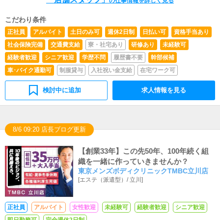
の仕事情報を詳しく見る
画の立案イベントやクーポンなど、様々な企画を提案しま
OK！優遇して選考します・接客業、販売業、営業職の経
す。店長の補佐役として、内容や企画を考えてもらうこと
験が２年以上ある方・学歴不問・未経験者歓迎【送迎ドラ
こだわり条件
があります。【新規お客様の増加】【お客様のリピート向
イバー／アルバイト（業務委託）】★同時募集！★・普通
正社員
アルバイト
土日のみ可
週休2日制
日払い可
資格手当あり
上】【キャスト入店数の増加】など、売上UPに繋がる施
自動車運転免許をお持ちの方・20歳以上の方・皆さん平
策の提案を行っていただきます。まずは店舗スタッフとし
均的に６時間から８時間勤務して頂いてます・同乗者対象
社会保険完備
交通費支給
寮・社宅あり
研修あり
未経験可
て、ステップアップを考えています！その後適切な評価の
の保険加入済み・4ドアの自家用車をお持ちの方・安全運
経験者歓迎
シニア歓迎
学歴不問
履歴書不要
幹部候補
もと昇給昇格し、現場を管理する立場になるキャリアもあ
転ができる方・責任感を持って業務に取り組める方・学
ります。
歴・経験不問（未経験歓迎）・正接感のある服装や頭髪で
車･バイク通勤可
制服貸与
入社祝い金支給
在宅ワーク可
業務に臨める方※自家用車持ち込み可能な方優遇※他エリ
ア送迎可能な方優遇（立川・多摩・八王子・町田エリア、
検討中に追加
求人情報を見る
横浜エリア、埼玉県越谷エリア）
8/6 09:20 店長ブログ更新
【創業33年】この先50年、100年続く組
織を一緒に作っていきませんか？
東京メンズボディクリニックTMBC立川店
[
エステ（派遣型）
/
立川
]
正社員
アルバイト
女性歓迎
未経験可
経験者歓迎
シニア歓迎