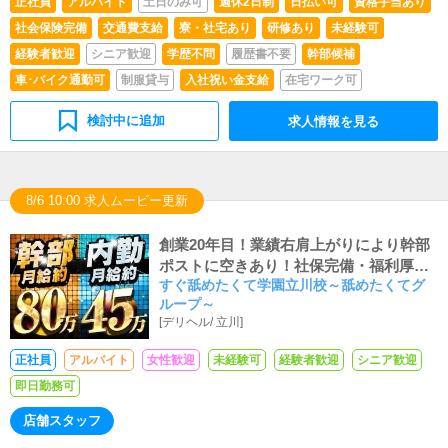
正社員
アルバイト
土日のみ可
週休2日制
日払い可
資格手当あり
社会保険完備
交通費支給
寮・社宅あり
研修あり
未経験可
経験者歓迎
シニア歓迎
学歴不問
履歴書不要
幹部候補
車･バイク通勤可
制服貸与
入社祝い金支給
在宅ワーク可
検討中に追加
求人情報を見る
8/6 10:00 求人ムービー更新
創業20年目！業績右肩上がりにより幹部
ポストに空きあり！社保完備・福利厚生
すぐ舐めたくて学園立川校～舐めたくてグ
抜群〈月収100万円〉法人営業の舐めた
ループ～
くてグループで活躍！年功序列なし！実
[
デリヘル
/
立川
]
力次第で上に行ける評価制度を採用し店
舗もスタッフも売上過去最高◎お客様と
正社員
アルバイト
女性歓迎
未経験可
経験者歓迎
シニア歓迎
女性キャストが笑顔になるのがやりが
即日勤務可
い！20代幹部ポストあり！グループだか
らこその強みのもと、安定した事業を拡
店舗スタッフ
大中！月収100万円も夢じゃない！ボー