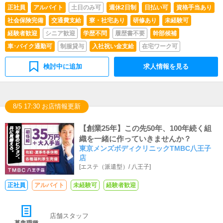
正社員
アルバイト
土日のみ可
週休2日制
日払い可
資格手当あり
社会保険完備
交通費支給
寮・社宅あり
研修あり
未経験可
経験者歓迎
シニア歓迎
学歴不問
履歴書不要
幹部候補
車･バイク通勤可
制服貸与
入社祝い金支給
在宅ワーク可
検討中に追加
求人情報を見る
8/5 17:30 お店情報更新
【創業25年】この先50年、100年続く組
織を一緒に作っていきませんか？
東京メンズボディクリニックTMBC八王子
店
[
エステ（派遣型）
/
八王子
]
正社員
アルバイト
未経験可
経験者歓迎
店舗スタッフ