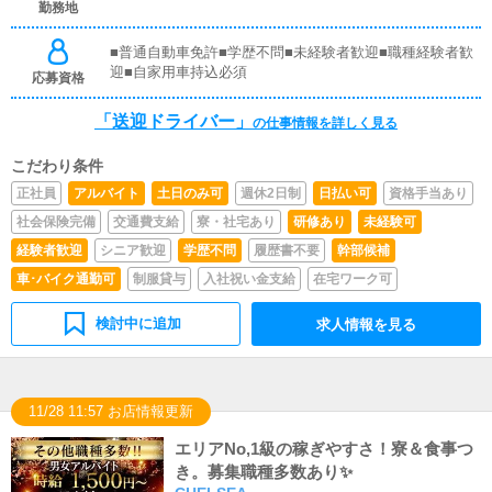
勤務地
■普通自動車免許■学歴不問■未経験者歓迎■職種経験者歓
迎■自家用車持込必須
応募資格
「送迎ドライバー」
の仕事情報を詳しく見る
こだわり条件
正社員
アルバイト
土日のみ可
週休2日制
日払い可
資格手当あり
社会保険完備
交通費支給
寮・社宅あり
研修あり
未経験可
経験者歓迎
シニア歓迎
学歴不問
履歴書不要
幹部候補
車･バイク通勤可
制服貸与
入社祝い金支給
在宅ワーク可
検討中に追加
求人情報を見る
11/28 11:57 お店情報更新
エリアNo,1級の稼ぎやすさ！寮＆食事つ
き。募集職種多数あり✨