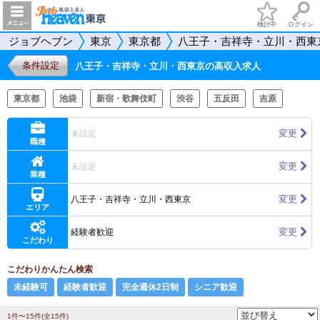
検討中
ログイン
ジョブヘブン
東京
東京都
八王子・吉祥寺・立川・西東
条件設定
八王子・吉祥寺・立川・西東京の高収入求人
東京都
池袋
新宿・歌舞伎町
渋谷
五反田
吉原
変更
未設定
職種
変更
未設定
業種
変更
八王子・吉祥寺・立川・西東京
エリア
変更
経験者歓迎
こだわり
こだわりかんたん検索
未経験可
経験者歓迎
完全週休2日制
シニア歓迎
1件〜15件(全15件)