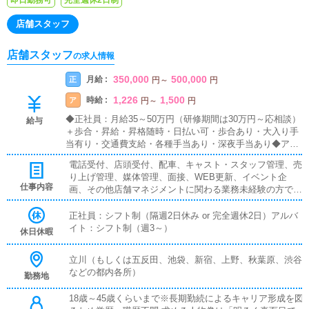
即日勤務可
完全週休2日制
店舗スタッフ
店舗スタッフ
の求人情報
350,000
500,000
月給 :
正
円
～
円
1,226
1,500
時給 :
ア
円
～
円
◆正社員：月給35～50万円（研修期間は30万円～応相談）
給与
＋歩合・昇給・昇格随時・日払い可・歩合あり・大入り手
当有り・交通費支給・各種手当あり・深夜手当あり◆アル
バイト：時給1,226～1,500円※22時以降 深夜手当あり・
電話受付、店頭受付、配車、キャスト・スタッフ管理、売
昇給・昇格随時・日払い可・大入り手当有り・交通費支
り上げ管理、媒体管理、面接、WEB更新、イベント企
給・正社員登用あり・各種手当あり★同時募集中★【送迎
仕事内容
画、その他店舗マネジメントに関わる業務未経験の方でも
ドライバー】《給与/報酬》1,226円～車の持ち込み無しで
しっかり働けるように優しく丁寧にサポートしますので安
も歓迎です。持ち込みの場合は別途ガソリン代支給しま
心してご応募ください。
正社員：シフト制（隔週2日休み or 完全週休2日）アルバ
す。《仕事内容》女性送迎業務、その他サポート業務《応
イト：シフト制（週3～）
募年齢・資格》18歳以上～50歳位まで要普通自動車免許運
休日休暇
転が好きな方、清潔感のある方※業界経験不問《勤務時
間》9時 ～ 翌5時の間で1日5時間～
立川（もしくは五反田、池袋、新宿、上野、秋葉原、渋谷
などの都内各所）
勤務地
18歳～45歳くらいまで※長期勤続によるキャリア形成を図