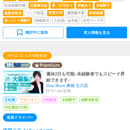
社会保険完備
交通費支給
寮・社宅あり
研修あり
未経験可
経験者歓迎
シニア歓迎
学歴不問
履歴書不要
幹部候補
車･バイク通勤可
制服貸与
入社祝い金支給
在宅ワーク可
検討中に追加
求人情報を見る
8/6 12:10 お店情報更新
週休2日も可能♪未経験者でもスピード昇
給できます♪
One More 奥様 立川店
[
デリヘル
/
立川
]
正社員
アルバイト
女性歓迎
未経験可
経験者歓迎
完全週休2日制
送迎ドライバー