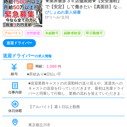
★業界最多３６店舗展開★【安全運転】
で【安定】して働きたい【真面目】なド
びしょぬれ新人秘書
ライバーさんを募集いたします。
[
デリヘル
/
立川
]
アルバイト
女性歓迎
未経験可
経験者歓迎
即日勤務可
送迎ドライバー
送迎ドライバー
の求人情報
1,500
時給 :
ア
円
給与
■昇給あり■日払い可
■送迎業務キャストの出退勤時の送り迎えや、派遣先への
キャストの送迎を行っていただきます。最初は先輩ドライ
仕事内容
バーと同乗して行動し、業務の流れを覚えていただきます
ので、未経験の方でも安心して働けます。
【アルバイト】週１日以上勤務
休日休暇
東京都立川市