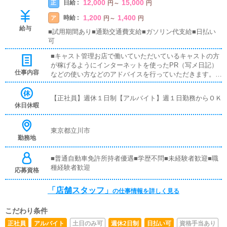
12,000
15,000
日給 :
正
円
～
円
1,200
1,400
時給 :
ア
円
～
円
給与
■試用期間あり■通勤交通費支給■ガソリン代支給■日払い
可
■キャスト管理お店で働いていただいているキャストの方
が稼げるようにインターネットを使ったPR（写メ日記）
仕事内容
などの使い方などのアドバイスを行っていただきます。■
企画の立案店舗イベントや店舗運営など様々な企画を提案
していただきます。【新規のお客様の増加】【お客様のリ
【正社員】週休１日制【アルバイト】週１日勤務からＯＫ
ピート率の向上】【キャストの方の入店数の増加】など、
休日休暇
売上UPに繋がる施策の提案を行っていただきます。■PC
更新業務ヘブンネットなど、ポータルサイト等の店舗情報
更新作業を行っていただきます。キャストの出勤情報やイ
東京都立川市
勤務地
ベント、求人ブログの作成となります。基本的にはボタン
を押すだけや、ブログの更新時に簡単に文字が入力出来れ
ば問題ありません。PCが苦手な人でも簡単にできます。■
■普通自動車免許所持者優遇■学歴不問■未経験者歓迎■職
清掃・備品管理お客様やキャストの方に快適にお過ごしい
種経験者歓迎
応募資格
ただくため、店内の清掃や備品の管理・補充を行っていた
だきます。
「店舗スタッフ」
の仕事情報を詳しく見る
こだわり条件
正社員
アルバイト
土日のみ可
週休2日制
日払い可
資格手当あり