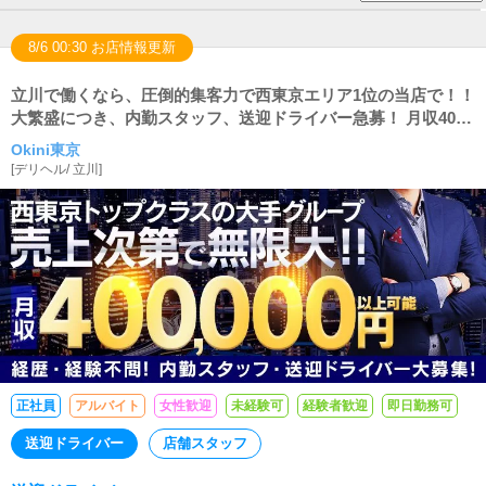
8/6 00:30 お店情報更新
立川で働くなら、圧倒的集客力で西東京エリア1位の当店で！！
大繁盛につき、内勤スタッフ、送迎ドライバー急募！ 月収40万
以上可能！
Okini東京
[
デリヘル
/
立川
]
正社員
アルバイト
女性歓迎
未経験可
経験者歓迎
即日勤務可
送迎ドライバー
店舗スタッフ