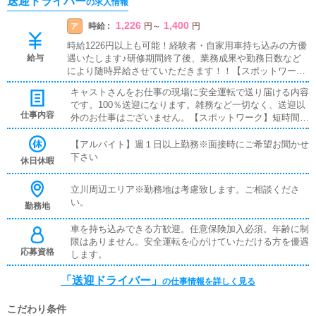
送迎ドライバー
の求人情報
1,226
1,400
時給 :
ア
円
～
円
時給1226円以上も可能！経験者・自家用車持ち込みの方優
給与
遇いたします♪研修期間終了後、業務成果や勤務日数など
により随時昇給させていただきます！！【スポットワー
ク】5時間勤務から可能時給1226円～
キャストさんをお仕事の現場に安全運転で送り届ける内容
です。100％送迎になります。雑務など一切なく、送迎以
仕事内容
外のお仕事はございません。【スポットワーク】短時間の
勤務内でキャストさんの送迎をお願いします。免許だけあ
れば誰にでも出来る簡単なお仕事です。
【アルバイト】週１日以上勤務※面接時にご希望お聞かせ
下さい
休日休暇
立川周辺エリア※勤務地は考慮致します。ご相談くださ
い。
勤務地
車を持ち込みできる方歓迎。任意保険加入必須。年齢に制
限はありません。安全運転を心がけていただける方を優遇
応募資格
します。
「送迎ドライバー」
の仕事情報を詳しく見る
こだわり条件