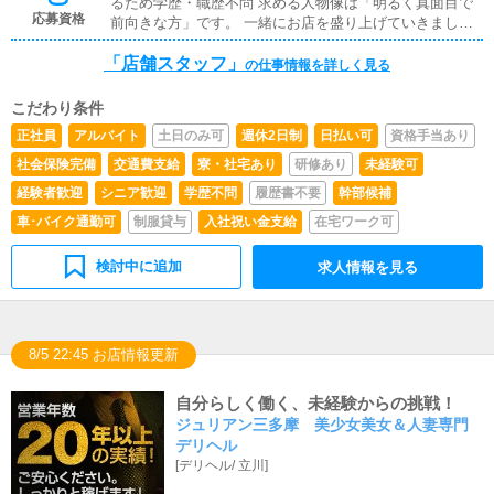
るため学歴・職歴不問 求める人物像は「明るく真面目で
応募資格
前向きな方」です。 一緒にお店を盛り上げていきましょ
う！
「店舗スタッフ」
の仕事情報を詳しく見る
こだわり条件
正社員
アルバイト
土日のみ可
週休2日制
日払い可
資格手当あり
社会保険完備
交通費支給
寮・社宅あり
研修あり
未経験可
経験者歓迎
シニア歓迎
学歴不問
履歴書不要
幹部候補
車･バイク通勤可
制服貸与
入社祝い金支給
在宅ワーク可
検討中に追加
求人情報を見る
8/5 22:45 お店情報更新
自分らしく働く、未経験からの挑戦！
ジュリアン三多摩 美少女美女＆人妻専門
デリヘル
[
デリヘル
/
立川
]