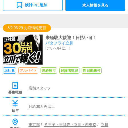
検討中に追加
求人情報を見る
8/2 03:29 お店情報更新
未経験大歓迎！日払い可！
バタフライ立川
[
デリヘル
/
立川
]
正社員
アルバイト
未経験可
経験者歓迎
即日勤務可
店舗スタッフ
募集職種
月給30万円以上
給与
東京都
/
八王子・吉祥寺・立川・西東京
/
立川