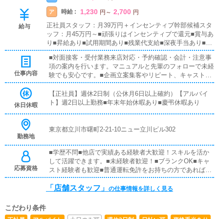
1,230
2,700
時給 :
ア
円
～
円
正社員スタッフ：月39万円＋インセンティブ幹部候補スタ
給与
ッフ：月45万円～■頑張りはインセンティブで還元■賞与あ
り■昇給あり■試用期間あり■残業代支給■深夜手当あり■通
勤交通費全額支給■ガソリン代支給■週払い可■日払い可■
■対面接客・受付業務来店対応・予約確認・会計・注意事
希望者は社会保険加入可
項の案内を行います。マニュアルと先輩のフォローで未経
仕事内容
験でも安心です。■企画立案集客やリピート、キャスト増
加につながるイベントや運営施策を考えて提案します。■
キャスト管理写メ日記などのネットPRや接客アドバイス
【正社員】週休2日制（公休月6日以上確約）【アルバイ
で、キャストが稼げるよう支援します。■PC更新業務ヘブ
ト】週2日以上勤務■年末年始休暇あり■慶弔休暇あり
休日休暇
ンネット等のポータルサイトに出勤情報・イベント・求人
ブログを更新します。操作はお教えします。PCに不慣れ
な人も大丈夫です。■清掃・備品管理店内清掃や備品の点
東京都立川市曙町2-21-10ニュー立川ビル302
勤務地
検・補充で、快適な環境を維持します。
■学歴不問■他店で実績ある経験者大歓迎！スキルを活か
して活躍できます。■未経験者歓迎！■ブランクOK■キャ
応募資格
スト経験者も歓迎■普通運転免許をお持ちの方であれば尚
歓迎（AT限定もOK）
「店舗スタッフ」
の仕事情報を詳しく見る
こだわり条件