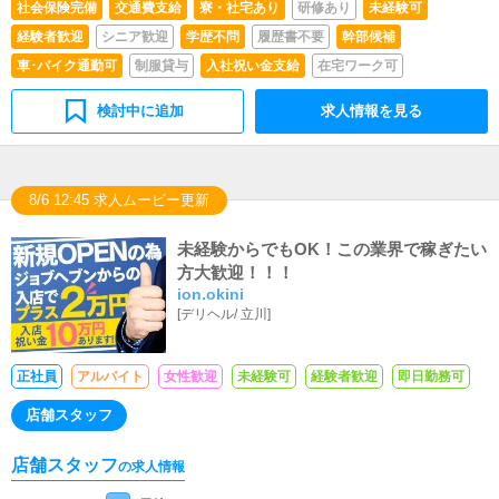
社会保険完備
交通費支給
寮・社宅あり
研修あり
未経験可
経験者歓迎
シニア歓迎
学歴不問
履歴書不要
幹部候補
車･バイク通勤可
制服貸与
入社祝い金支給
在宅ワーク可
検討中に追加
求人情報を見る
8/6 12:45 求人ムービー更新
未経験からでもOK！この業界で稼ぎたい
方大歓迎！！！
ion.okini
[
デリヘル
/
立川
]
正社員
アルバイト
女性歓迎
未経験可
経験者歓迎
即日勤務可
店舗スタッフ
店舗スタッフ
の求人情報