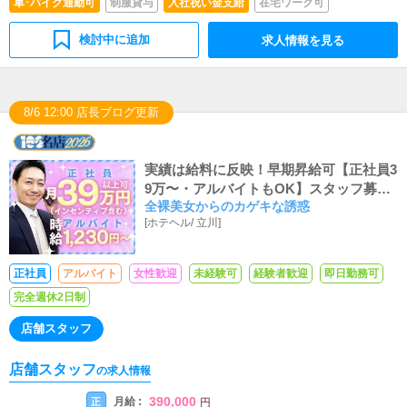
車･バイク通勤可
制服貸与
入社祝い金支給
在宅ワーク可
検討中に追加
求人情報を見る
8/6 12:00 店長ブログ更新
実績は給料に反映！早期昇給可【正社員3
9万〜・アルバイトもOK】スタッフ募集
全裸美女からのカゲキな誘惑
中！
[
ホテヘル
/
立川
]
正社員
アルバイト
女性歓迎
未経験可
経験者歓迎
即日勤務可
完全週休2日制
店舗スタッフ
店舗スタッフ
の求人情報
390,000
月給 :
正
円