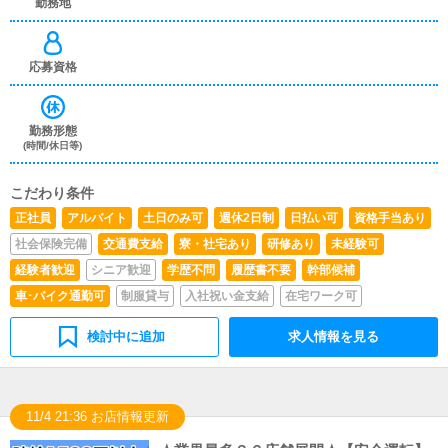
勤務地
応募資格
勤務形態
(時間/休日等)
こだわり条件
正社員
アルバイト
土日のみ可
週休2日制
日払い可
資格手当あり
社会保険完備
交通費支給
寮・社宅あり
研修あり
未経験可
経験者歓迎
シニア歓迎
学歴不問
履歴書不要
幹部候補
車･バイク通勤可
制服貸与
入社祝い金支給
在宅ワーク可
検討中に追加
求人情報を見る
11/4 21:36 お店情報更新