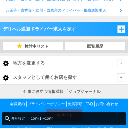
八王子・吉祥寺・立川・西東京のドライバー・風俗送迎求人
デリヘル送迎ドライバー求人を探す
東京都
検討中リスト
閲覧履歴
東京都
地方を変更する
東京都 デリヘル送迎ドライバー
<
全国トップ
スタッフとして働くお店を探す
池袋・巣鴨・大塚
北海道 男性高収入
東京都
仕事に役立つ情報満載 「ジョブジャーナル」
東北 男性高収入
新宿・歌舞伎町・大久保・高田馬場
池袋・巣鴨・大塚 デリヘル送迎ドライバー
会員規約
東京 男性高収入
プライバシーポリシー
免責事項
FAQ
お問い合わせ
神奈川県
南関東 男性高収入
池袋 男性高収入
PCサイト
渋谷・恵比寿・代々木
池袋 デリヘル送迎ドライバー
新宿・歌舞伎町・大久保・高田馬場 デリヘル送迎ドライバー
神奈川 男性高収入
条件設定
15件(1〜15件)
甲信越 男性高収入
千葉県
新宿 男性高収入