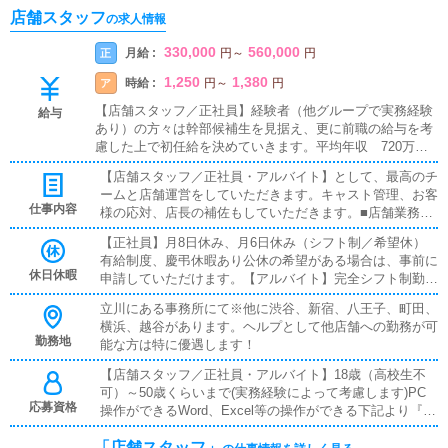
ナス年2回 福利厚生充実 健康診断あ
店舗スタッフ
の求人情報
り！20-30年代の年収1000万円超達成者
続出中 歩合があるからもっともっと頑
330,000
560,000
月給 :
正
円
～
円
張れる職場◎勤務地は渋谷・新宿・立
1,250
1,380
時給 :
ア
円
～
円
川・八王子・町田・横浜・越谷から選べ
【店舗スタッフ／正社員】経験者（他グループで実務経験
ます♪
給与
あり）の方々は幹部候補生を見据え、更に前職の給与を考
慮した上で初任給を決めていきます。平均年収 720万円
（試用期間有り）★店長、幹部候補のステージに上がる
【店舗スタッフ／正社員・アルバイト】として、最高のチ
と、基本給+店舗売上の歩合+役職手当があります。ボーナ
ームと店舗運営をしていただきます。キャスト管理、お客
ス支給あり例）入社５ヶ月 一般スタッフ（経験者） 年
仕事内容
様の応対、店長の補佐もしていただきます。■店舗業務
収600万入社７ヶ月 一般スタッフ（未経験） 年収540万
『店舗スタッフ』として接客・受付業務・ウェブマーケテ
入社１年 総合職 年収960万明確な評価軸に基づき、昇
【正社員】月8日休み、月6日休み（シフト制／希望休）
ィングを行っていただきます。慣れてきたら『キャストの
格、昇給あり【店舗スタッフ／アルバイト（業務委託）】
有給制度、慶弔休暇あり公休の希望がある場合は、事前に
管理』『経営に関わる業務』をしていきます。一般スタッ
時給1250円スタート能力に応じてスタート時の給与は変動
休日休暇
申請していただけます。【アルバイト】完全シフト制勤務
フでも実力が評価されると店長としてのオファーがあり、
します★本業との掛け持ち可能★副業としてスタート可能
されたい希望の時間帯、休みを取りたい日を事前に申請し
店舗の運営をお任せします。■対面接客・受付業務お客様
明確な評価軸に基づき、昇格、昇給あり
立川にある事務所にて※他に渋谷、新宿、八王子、町田、
ていただけます。
からのお問合せに対して案内を行います。予約の確認、会
横浜、越谷があります。ヘルプとして他店舗への勤務が可
計作業、注意事項の喚起などが主な業務です。先輩スタッ
勤務地
能な方は特に優遇します！
フに付いて業務内容を見ながら徐々に覚えます。業界未経
験の方でも安心して働けます。■PC更新業務ヘブンネット
【店舗スタッフ／正社員・アルバイト】18歳（高校生不
など、ポータルサイト等の店舗情報更新作業を行います。
可）～50歳くらいまで(実務経験によって考慮します)PC
応募資格
キャストの出勤情報やイベント、求人ブログの作成となり
操作ができるWord、Excel等の操作ができる下記より『１
ます。■清掃・備品管理快適にお過ごしいただくため、店
つでも』当てはまればOK！・高卒以上歓迎・大卒以上歓
「店舗スタッフ」
内の清掃や備品の管理・補充を行っていただきます。■企
迎・四大卒以上歓迎・運転免許をお持ちの方◎未経験でも