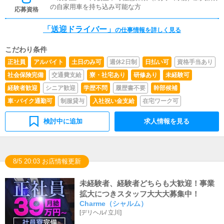
の自家用車を持ち込み可能な方
応募資格
「送迎ドライバー」
の仕事情報を詳しく見る
こだわり条件
正社員
アルバイト
土日のみ可
週休2日制
日払い可
資格手当あり
社会保険完備
交通費支給
寮・社宅あり
研修あり
未経験可
経験者歓迎
シニア歓迎
学歴不問
履歴書不要
幹部候補
車･バイク通勤可
制服貸与
入社祝い金支給
在宅ワーク可
検討中に追加
求人情報を見る
8/5 20:03 お店情報更新
未経験者、経験者どちらも大歓迎！事業
拡大につきスタッフ大大大募集中！
Charme（シャルム）
[
デリヘル
/
立川
]