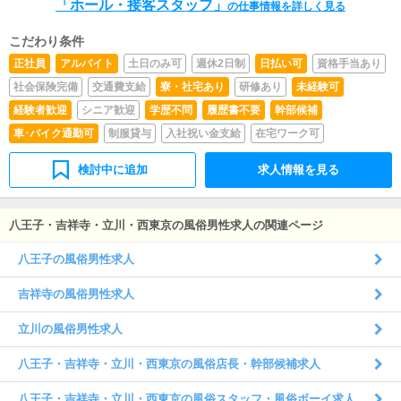
「ホール・接客スタッフ」
の仕事情報を詳しく見る
こだわり条件
正社員
アルバイト
土日のみ可
週休2日制
日払い可
資格手当あり
社会保険完備
交通費支給
寮・社宅あり
研修あり
未経験可
経験者歓迎
シニア歓迎
学歴不問
履歴書不要
幹部候補
車･バイク通勤可
制服貸与
入社祝い金支給
在宅ワーク可
検討中に追加
求人情報を見る
八王子・吉祥寺・立川・西東京の風俗男性求人の関連ページ
八王子の風俗男性求人
吉祥寺の風俗男性求人
立川の風俗男性求人
八王子・吉祥寺・立川・西東京の風俗店長・幹部候補求人
八王子・吉祥寺・立川・西東京の風俗スタッフ・風俗ボーイ求人