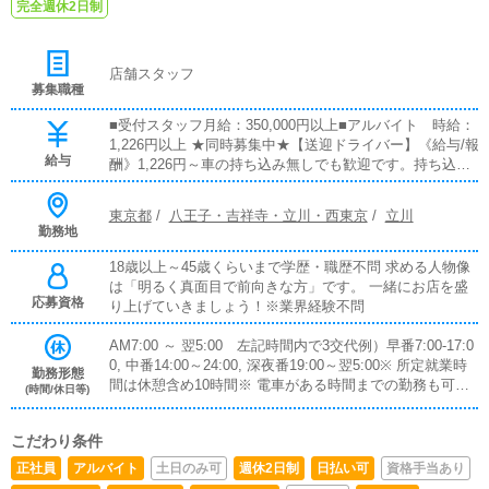
完全週休2日制
店舗スタッフ
募集職種
■受付スタッフ月給：350,000円以上■アルバイト 時給：
1,226円以上 ★同時募集中★【送迎ドライバー】《給与/報
給与
酬》1,226円～車の持ち込み無しでも歓迎です。持ち込み
の場合は別途ガソリン代支給します。《仕事内容》女性送
迎業務、その他サポート業務《応募年齢・資格》18歳以
東京都
/
八王子・吉祥寺・立川・西東京
/
立川
上～50歳位まで要普通自動車免許運転が好きな方、清潔
勤務地
感のある方※業界経験不問《勤務時間》9時 ～ 翌5時の間
で1日5時間～
18歳以上～45歳くらいまで学歴・職歴不問 求める人物像
は「明るく真面目で前向きな方」です。 一緒にお店を盛
応募資格
り上げていきましょう！※業界経験不問
AM7:00 ～ 翌5:00 左記時間内で3交代例）早番7:00-17:0
0, 中番14:00～24:00, 深夜番19:00～翌5:00※ 所定就業時
勤務形態
間は休憩含め10時間※ 電車がある時間までの勤務も可能
(時間/休日等)
です。※ 勤務時間は相談可
こだわり条件
正社員
アルバイト
土日のみ可
週休2日制
日払い可
資格手当あり