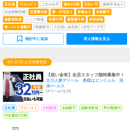
正社員
アルバイト
土日のみ可
週休2日制
日払い可
資格手当あり
社会保険完備
交通費支給
寮・社宅あり
研修あり
未経験可
経験者歓迎
シニア歓迎
学歴不問
履歴書不要
幹部候補
車･バイク通勤可
制服貸与
入社祝い金支給
在宅ワーク可
検討中に追加
求人情報を見る
8/6 12:00 お店情報更新
【祝い金有】全店スタッフ随時募集中！
立川人妻デリヘル 奥様はエンジェル 洗
体×ヘルス
[
デリヘル
/
立川
]
正社員
アルバイト
女性歓迎
未経験可
経験者歓迎
即日勤務可
完全週休2日制