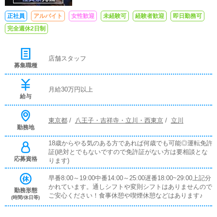
正社員
アルバイト
女性歓迎
未経験可
経験者歓迎
即日勤務可
完全週休2日制
店舗スタッフ
募集職種
月給30万円以上
給与
東京都
/
八王子・吉祥寺・立川・西東京
/
立川
勤務地
18歳からやる気のある方であれば何歳でも可能◎運転免許
証(絶対とでもないですので免許証がない方は要相談とな
応募資格
ります)
早番8:00～19:00中番14:00～25:00遅番18:00~29:00上記分
かれています。通しシフトや変則シフトはありませんので
勤務形態
ご安心ください！食事休憩や喫煙休憩などはあります♪
(時間/休日等)