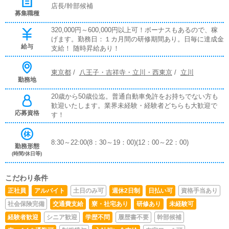
店長/幹部候補
募集職種
320,000円～600,000円以上可！ボーナスもあるので、稼
げます。勤務日：１カ月間の研修期間あり。日毎に達成金
給与
支給！ 随時昇給あり！
東京都
/
八王子・吉祥寺・立川・西東京
/
立川
勤務地
20歳から50歳位迄。普通自動車免許をお持ちでない方も
歓迎いたします。業界未経験・経験者どちらも大歓迎で
応募資格
す！
8:30～22:00(8：30～19：00)(12：00～22：00)
勤務形態
(時間/休日等)
こだわり条件
正社員
アルバイト
土日のみ可
週休2日制
日払い可
資格手当あり
社会保険完備
交通費支給
寮・社宅あり
研修あり
未経験可
経験者歓迎
シニア歓迎
学歴不問
履歴書不要
幹部候補