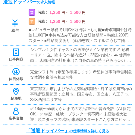
送迎ドライバー
の求人情報
1,250
1,500
時給 :
契
円
～
円
1,250
1,500
時給 :
ア
円
～
円
■レギュラー勤務で月収35万円以上も可能■研修期間中は時
給与
給1,100円■車持ち込み可能な方は研修期間～時給1,200円
スタート■昇給制度あり（勤務態度・スキルに応じて随時
評価）
シンプル！女性キャストの送迎がメイン業務です📍 勤務
エリア： 立川市中心〜都内近郊（23区内含む）🚗 使用車
仕事内容
両： 店舗用意の社用車（ご自身の車の持ち込みもOK）お
おまかな1日の流れ：1. 出勤→車両点検・清掃2. キャスト
を指定場所へ送迎3. 待機時間は休憩OK（スマホ・読書自
完全シフト制（希望休考慮します）希望休は事前申告制急
由）4. 終了後、帰店して業務完了安心ポイント：・お客
な体調不良等も相談可能
休日休暇
様対応なし・基本的に集金業務なし・複雑なマニュアルな
し・送迎先はシンプルな指示でわかりやすい
東京都立川市およびその近郊勤務開始・終了は立川市内の
事務所送迎範囲：立川市、国分寺市、国立市、八王子市、
勤務地
23区西部エリア等
✅ 18歳〜55歳くらいまでの方活躍中✅ 普通免許（AT限定
OK）✅ 学歴・経験・ブランク一切不問✅ 未経験者大歓
応募資格
迎！現スタッフの9割が未経験スタートこんな方にピッタ
リ：運転が好き・得意な方運転歴が長い方シンプルな仕事
「送迎ドライバー」
を探している方フリーター・Wワーク・転職検討中の方
の仕事情報を詳しく見る