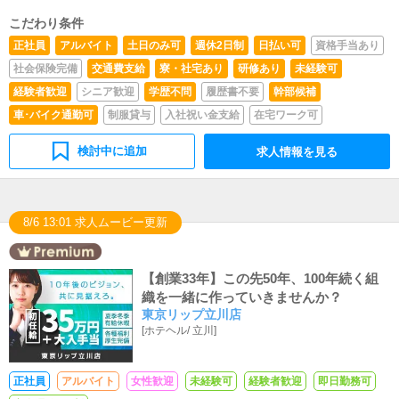
こだわり条件
正社員
アルバイト
土日のみ可
週休2日制
日払い可
資格手当あり
社会保険完備
交通費支給
寮・社宅あり
研修あり
未経験可
経験者歓迎
シニア歓迎
学歴不問
履歴書不要
幹部候補
車･バイク通勤可
制服貸与
入社祝い金支給
在宅ワーク可
検討中に追加
求人情報を見る
8/6 13:01 求人ムービー更新
【創業33年】この先50年、100年続く組
織を一緒に作っていきませんか？
東京リップ立川店
[
ホテヘル
/
立川
]
正社員
アルバイト
女性歓迎
未経験可
経験者歓迎
即日勤務可