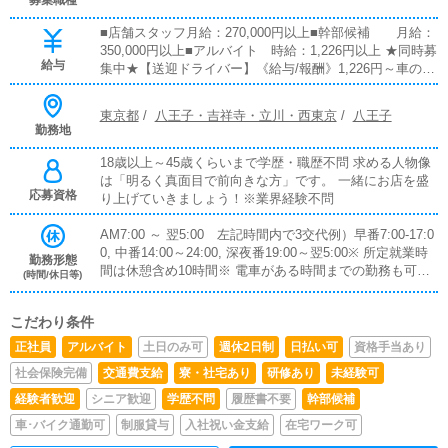
募集職種
■店舗スタッフ月給：270,000円以上■幹部候補 月給：
350,000円以上■アルバイト 時給：1,226円以上 ★同時募
給与
集中★【送迎ドライバー】《給与/報酬》1,226円～車の持
ち込み無しでも歓迎です。持ち込みの場合は別途ガソリン
代支給します。《仕事内容》女性送迎業務、その他サポー
東京都
/
八王子・吉祥寺・立川・西東京
/
八王子
ト業務《応募年齢・資格》18歳以上～50歳位まで要普通
勤務地
自動車免許運転が好きな方、清潔感のある方※業界経験不
問《勤務時間》9時 ～ 翌5時の間で1日5時間～
18歳以上～45歳くらいまで学歴・職歴不問 求める人物像
は「明るく真面目で前向きな方」です。 一緒にお店を盛
応募資格
り上げていきましょう！※業界経験不問
AM7:00 ～ 翌5:00 左記時間内で3交代例）早番7:00-17:0
0, 中番14:00～24:00, 深夜番19:00～翌5:00※ 所定就業時
勤務形態
間は休憩含め10時間※ 電車がある時間までの勤務も可能
(時間/休日等)
です。※ 勤務時間は相談可
こだわり条件
正社員
アルバイト
土日のみ可
週休2日制
日払い可
資格手当あり
社会保険完備
交通費支給
寮・社宅あり
研修あり
未経験可
経験者歓迎
シニア歓迎
学歴不問
履歴書不要
幹部候補
車･バイク通勤可
制服貸与
入社祝い金支給
在宅ワーク可