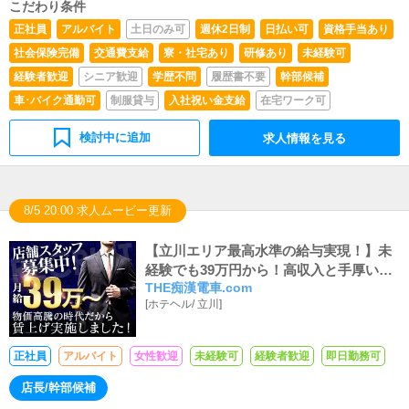
こだわり条件
正社員
アルバイト
土日のみ可
週休2日制
日払い可
資格手当あり
社会保険完備
交通費支給
寮・社宅あり
研修あり
未経験可
経験者歓迎
シニア歓迎
学歴不問
履歴書不要
幹部候補
車･バイク通勤可
制服貸与
入社祝い金支給
在宅ワーク可
検討中に追加
求人情報を見る
8/5 20:00 求人ムービー更新
【立川エリア最高水準の給与実現！】未
経験でも39万円から！高収入と手厚い福
THE痴漢電車.com
利厚生で徹底サポート
[
ホテヘル
/
立川
]
正社員
アルバイト
女性歓迎
未経験可
経験者歓迎
即日勤務可
店長/幹部候補