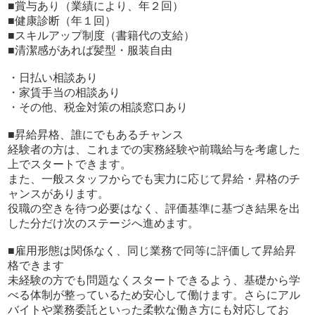
■賞与あり（業績により、年２回）
・各種WEBサイトの更新・管理
■健康診断（年１回）
・アクセス数・反響データの分析
■スキルアップ制度（書籍代の支給）
・競合調査、市場分析
■清潔感があれば髪型・服装自由
・キャンペーンや施策の企画
・広告代理店との打ち合わせ
・日払い相談あり
・家賃手当の相談あり
■ 数値管理・マネジメント業務
・その他、税金対策の相談窓口あり
・売上管理・目標設定
・スタッフ育成、採用
■昇給昇格、誰にでもあるチャンス
・業務改善・ツールや仕組みづくり
経験者の方は、これまでの実務経験や前職給与を考慮した
・複数店舗の管理・統括
上でスタートできます。
また、一般スタッフからでも実力に応じて昇給・昇格のチ
《幹部候補はさらに…》
ャンスがあります。
・グループ外の関連業者とのコミュニケーション
役職の空きを待つ必要はなく、評価基準に基づき結果を出
・グループ全体の利益を戦略
した分だけ次のステージへ進めます。
★店舗運営業務（インセンティブあり）があります。
★裁量の権限がぐっと増え、責任とやりがいが一気にでて
■雇用形態は関係なく、同じ業務で同等に評価して昇給昇
きます。
格できます
★収入はもちろんこの業務に比例！
未経験の方でも問題なくスタートできるよう、基礎から学
べる体制が整っているため安心して働けます。さらにアル
まずは店舗スタッフから入り、仕事内容の全体像を掴みま
バイトや業務委託といった柔軟な働き方にも対応してお
す。