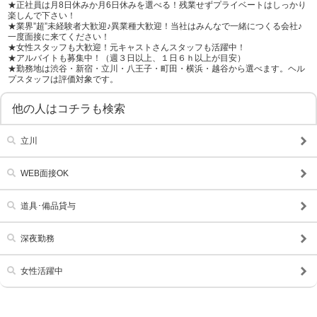
学歴不問
履歴書不要
★正社員は月8日休みか月6日休みを選べる！残業せずプライベートはしっかり
楽しんで下さい！
★業界”超”未経験者大歓迎♪異業種大歓迎！当社はみんなで一緒につくる会社♪
幹部候補
車･バイク通勤可
一度面接に来てください！
★女性スタッフも大歓迎！元キャストさんスタッフも活躍中！
髪型自由
服装自由
★アルバイトも募集中！（週３日以上、１日６ｈ以上が目安）
★勤務地は渋谷・新宿・立川・八王子・町田・横浜・越谷から選べます。ヘル
タトゥー可
制服貸与
プスタッフは評価対象です。
道具･備品貸与
入社祝い金支給
他の人はコチラも検索
勤務地相談
WEB面接OK
立川
在宅ワーク可
オフィス内分煙・禁煙
WEB面接OK
送迎車持込禁煙可
即日採用合否通達可
残業代支給
スポットワーク
道具･備品貸与
深夜勤務
女性活躍中