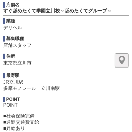
店舗名
00万円超達成者続出中 歩合があるからもっともっと頑張
すぐ舐めたくて学園立川校～舐めたくてグループ～
れる職場◎勤務地は渋谷・新宿・立川・八王子・町田・横
浜・越谷から選べます♪
業種
無店舗型風俗店（デリバリーヘルス）の運営を通じて、サ
デリヘル
ービスと組織を成長させていく「店舗経営」をお任せしま
募集職種
す。
店舗スタッフ
■ 店舗運営・オペレーション管理
住所
・予約状況・出勤状況の管理
東京都立川市
・お客様の電話応対
・スタッフ、ドライバー、との情報連携
最寄駅
・外部業者とのやり取り
現場の司令塔として、サービスの質と売上の両方を支えま
JR立川駅
す。
多摩モノレール 立川南駅
POINT
■ 女性キャストの採用・売り出し
POINT
一人ひとりの魅力を引き出し、「どうすれば稼がせられて
あげられるか」「指名が増えるか」を一緒に考え、サポー
■社会保険完備
トします。
■通勤交通費支給
■昇給あり
■ WEB運営・マーケティング