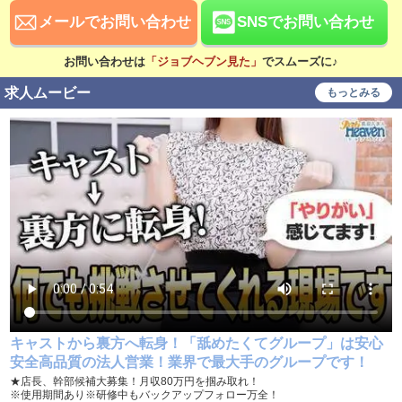
稼ぎ方
メールでお問い合わせ
SNSでお問い合わせ
日払い可
賞与あり
昇給あり
資格手当あり
お問い合わせは
「ジョブヘブン見た」
でスムーズに♪
求人ムービー
もっとみる
待遇
社会保険完備
交通費支給
寮・社宅あり
研修あり
家賃補助あり
こだわり
未経験可
経験者歓迎
中･高齢者歓迎
シニア歓迎
女性歓迎
女性活躍中
大学生歓迎
主婦・主夫歓迎
キャストから裏方へ転身！「舐めたくてグループ」は安心
安全高品質の法人営業！業界で最大手のグループです！
即日勤務可
掛け持ち可
★店長、幹部候補大募集！月収80万円を掴み取れ！
※使用期間あり※研修中もバックアップフォロー万全！