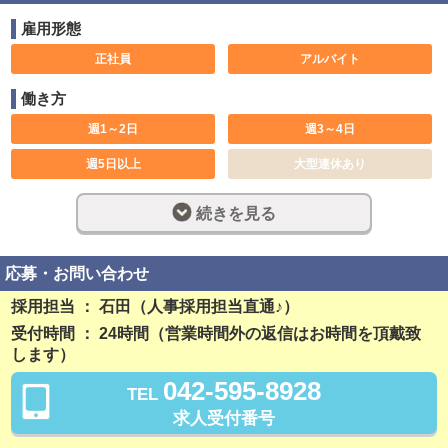
雇用形態
正社員
アルバイト
働き方
週1～2日
週3～4日
週5日以上
大型連休あり
土日のみ可
休み希望対応可
続きを見る
1日5時間
3ヶ月以内
6ヶ月以内
長期歓迎
応募・お問い合わせ
週休2日制
完全週休2日制
採用担当 ： 石田（人事採用担当直通♪）
受付時間 ： 24時間（営業時間外の返信はお時間を頂戴致
フルタイム
深夜勤務
します）
社員登用制度あり
残業なし
042-595-8928
TEL
勤務開始日相談可
求人受付番号