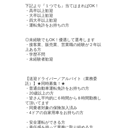
下記より『１つでも』当てはまればOK！
・高卒以上歓迎
・大卒以上歓迎
・四大卒以上歓迎
・運転免許をお持ちの方
◎未経験でもOK！優遇して選考します
・接客業、販売業、営業職の経験が２年以
上ある方
・学歴不問
・未経験者歓迎
【送迎ドライバー／アルバイト（業務委
託）】★同時募集！★
・普通自動車運転免許をお持ちの方
・20歳以上の方
・皆さん平均的に６時間から８時間勤務し
て頂いてます
・同乗者対象の保険加入済み
・4ドアの自家用車をお持ちの方
・安全運転ができる方
・責任感を持って業務に取り組める方