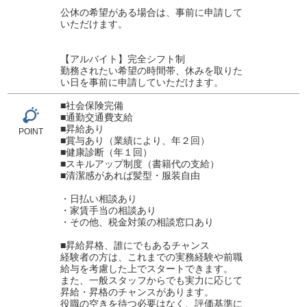
公休の希望がある場合は、事前に申請して
いただけます。
【アルバイト】完全シフト制
勤務されたい希望の時間帯、休みを取りた
い日を事前に申請していただけます。
■社会保険完備
■通勤交通費支給
■昇給あり
POINT
■賞与あり（業績により、年２回）
■健康診断（年１回）
■スキルアップ制度（書籍代の支給）
■清潔感があれば髪型・服装自由
・日払い相談あり
・家賃手当の相談あり
・その他、税金対策の相談窓口あり
■昇給昇格、誰にでもあるチャンス
経験者の方は、これまでの実務経験や前職
給与を考慮した上でスタートできます。
また、一般スタッフからでも実力に応じて
昇給・昇格のチャンスがあります。
役職の空きを待つ必要はなく、評価基準に