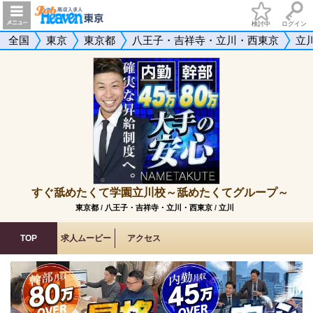
検討中
ログイン
全国
東京
東京都
八王子・吉祥寺・立川・西東京
立
すぐ舐めたくて学園立川校～舐めたくてグループ～
東京都
/
八王子・吉祥寺・立川・西東京
/
立川
TOP
求人ムービー
アクセス