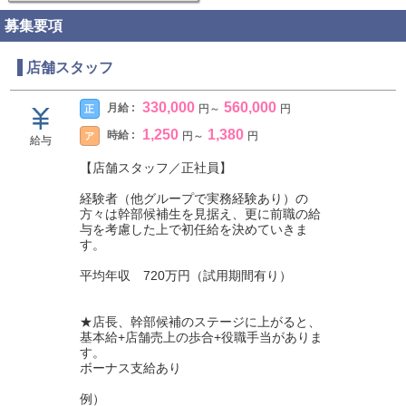
募集要項
店舗スタッフ
330,000
560,000
月給 :
正
円
～
円
1,250
1,380
時給 :
ア
円
～
円
給与
【店舗スタッフ／正社員】
経験者（他グループで実務経験あり）の
方々は幹部候補生を見据え、更に前職の給
与を考慮した上で初任給を決めていきま
す。
平均年収 720万円（試用期間有り）
★店長、幹部候補のステージに上がると、
基本給+店舗売上の歩合+役職手当がありま
す。
ボーナス支給あり
例）