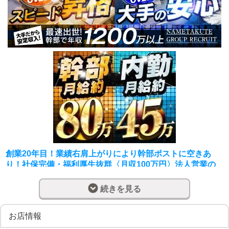
創業20年目！業績右肩上がりにより幹部ポストに空きあ
り！社保完備・福利厚生抜群〈月収100万円〉法人営業の
舐めたくてグループで活躍！年功序列なし！実力次第で上
に行ける評価制度を採用し店舗もスタッフも売上過去最高
続きを見る
◎お客様と女性キャストが笑顔になるのがやりがい！20代
幹部ポストあり！グループだからこその強みのもと、安定
お店情報
した事業を拡大中！月収100万円も夢じゃない！ボーナス
年2回 福利厚生充実 健康診断あり！20-30年代の年収10