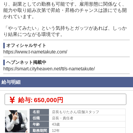
り、副業としての勤務も可能です。雇用形態に関係なく、
先輩と一緒に動きながら業務に触れ、店舗を代表するスタ
能力や取り組み次第で昇給・昇格のチャンスは誰にでも開
ッフを目指します。
かれています。
「やってみたい」という気持ちとガッツがあれば、しっか
り結果につながる環境です。
オフィシャルサイト
https://www.t-nametakute.com/
ヘブンネット掲載中
https://smart.cityheaven.net/tt/s-nametakute/
給与明細
給与:
650,000円
名前
店長もりたさん/店舗スタッフ
役職
店長・責任者
年齢
43歳
勤務期間
12年