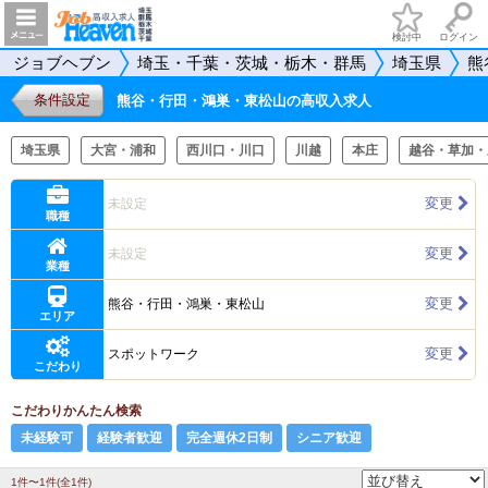
検討中
ログイン
ジョブヘブン
埼玉・千葉・茨城・栃木・群馬
埼玉県
熊
条件設定
熊谷・行田・鴻巣・東松山の高収入求人
埼玉県
大宮・浦和
西川口・川口
川越
本庄
越谷・草加・
変更
未設定
職種
変更
未設定
業種
変更
熊谷・行田・鴻巣・東松山
エリア
変更
スポットワーク
こだわり
こだわりかんたん検索
未経験可
経験者歓迎
完全週休2日制
シニア歓迎
1件〜1件(全1件)