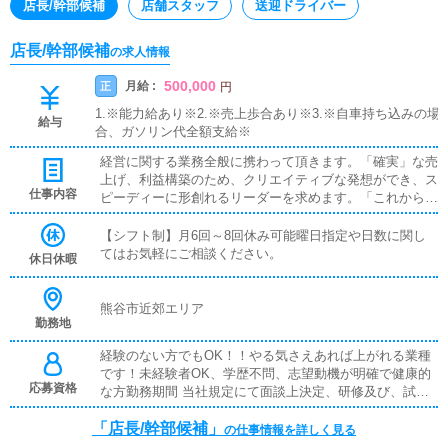
店長/幹部候補
店舗スタッフ
送迎ドライバー
店長/幹部候補
の求人情報
500,000
月給 :
正
円
1.※能力給あり※2.※売上歩合あり※3.※自車持ち込みの場
給与
合、ガソリン代全額支給※
経営に関する業務全般に携わって頂きます。「確実」な売
上げ、利益構築のため、クリエイティブな発想ができ、ス
仕事内容
ピーディーに形創れるリーダーを求めます。「これから」
の出店にも大きく影響する重要なメンバーとして、あなた
の力が必要です！【 各種待遇 】◆初任給30万以上◆技
【シフト制】月6回～8回休み可能曜日指定や日数に関し
術・資格手当て 相談に応じます。◆各役職手当◆成果特
てはお気軽にご相談ください。
休日休暇
別手当◆社員旅行年1回以上◆転勤住宅手当
熊谷市近郊エリア
勤務地
経験のない方でもOK！！やる気さえあれば上がれる業種
です！未経験者OK、学歴不問、志望動機が明確で健康的
応募資格
な方勤務期間 当社規定にて面談上決定、研修及び、試用
期間最高で2か月まで。当社は年功序列ではなく、能力と
「店長/幹部候補」
あなたの頑張り次第で昇給・昇格又は独立開業やグループ
の仕事情報を詳しく見る
幹部など、どんどん上がっていきます。