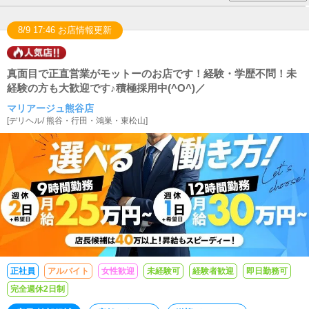
8/9 17:46 お店情報更新
真面目で正直営業がモットーのお店です！経験・学歴不問！未
経験の方も大歓迎です♪積極採用中(^O^)／
マリアージュ熊谷店
[
デリヘル
/
熊谷・行田・鴻巣・東松山
]
正社員
アルバイト
女性歓迎
未経験可
経験者歓迎
即日勤務可
完全週休2日制