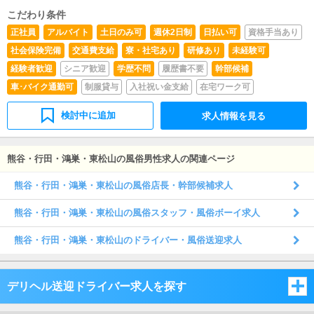
こだわり条件
正社員
アルバイト
土日のみ可
週休2日制
日払い可
資格手当あり
社会保険完備
交通費支給
寮・社宅あり
研修あり
未経験可
経験者歓迎
シニア歓迎
学歴不問
履歴書不要
幹部候補
車･バイク通勤可
制服貸与
入社祝い金支給
在宅ワーク可
検討中に追加
求人情報を見る
熊谷・行田・鴻巣・東松山の風俗男性求人の関連ページ
熊谷・行田・鴻巣・東松山の風俗店長・幹部候補求人
熊谷・行田・鴻巣・東松山の風俗スタッフ・風俗ボーイ求人
熊谷・行田・鴻巣・東松山のドライバー・風俗送迎求人
デリヘル送迎ドライバー求人を探す