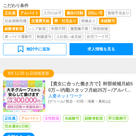
応募はお断りします。
こだわり条件
正社員
アルバイト
土日のみ可
週休2日制
日払い可
資格手当あり
社会保険完備
交通費支給
寮・社宅あり
研修あり
未経験可
経験者歓迎
シニア歓迎
学歴不問
履歴書不要
幹部候補
車･バイク通勤可
制服貸与
入社祝い金支給
在宅ワーク可
検討中に追加
求人情報を見る
8/8 11:00 お店情報更新
【貴女に合った働き方で】幹部候補月給5
0万～/内勤スタッフ月給25万～/アルバイ
人妻ネットワーク
ト時給1,100円～
[
デリヘル
/
熊谷・行田・鴻巣・東松山
]
正社員
アルバイト
女性歓迎
未経験可
経験者歓迎
即日勤務可
完全週休2日制