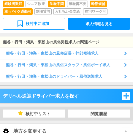
経験者歓迎
シニア歓迎
学歴不問
履歴書不要
幹部候補
車･バイク通勤可
制服貸与
入社祝い金支給
在宅ワーク可
検討中に追加
求人情報を見る
熊谷・行田・鴻巣・東松山の風俗男性求人の関連ページ
熊谷・行田・鴻巣・東松山の風俗店長・幹部候補求人
熊谷・行田・鴻巣・東松山の風俗スタッフ・風俗ボーイ求人
熊谷・行田・鴻巣・東松山のドライバー・風俗送迎求人
デリヘル送迎ドライバー求人を探す
埼玉県
検討中リスト
閲覧履歴
千葉県
埼玉県
地方を変更する