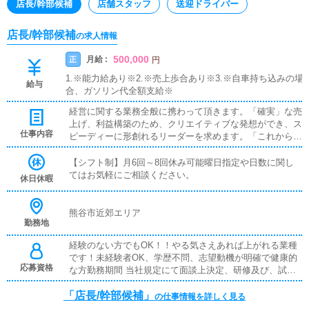
店長/幹部候補
店舗スタッフ
送迎ドライバー
店長/幹部候補
の求人情報
500,000
月給 :
正
円
1.※能力給あり※2.※売上歩合あり※3.※自車持ち込みの場
給与
合、ガソリン代全額支給※
経営に関する業務全般に携わって頂きます。「確実」な売
上げ、利益構築のため、クリエイティブな発想ができ、ス
仕事内容
ピーディーに形創れるリーダーを求めます。「これから」
の出店にも大きく影響する重要なメンバーとして、あなた
の力が必要です！【 各種待遇 】◆初任給30万以上◆技
【シフト制】月6回～8回休み可能曜日指定や日数に関し
術・資格手当て 相談に応じます。◆各役職手当◆成果特
てはお気軽にご相談ください。
休日休暇
別手当◆社員旅行年1回以上◆転勤住宅手当
熊谷市近郊エリア
勤務地
経験のない方でもOK！！やる気さえあれば上がれる業種
です！未経験者OK、学歴不問、志望動機が明確で健康的
応募資格
な方勤務期間 当社規定にて面談上決定、研修及び、試用
期間最高で2か月まで。当社は年功序列ではなく、能力と
「店長/幹部候補」
あなたの頑張り次第で昇給・昇格又は独立開業やグループ
の仕事情報を詳しく見る
幹部など、どんどん上がっていきます。