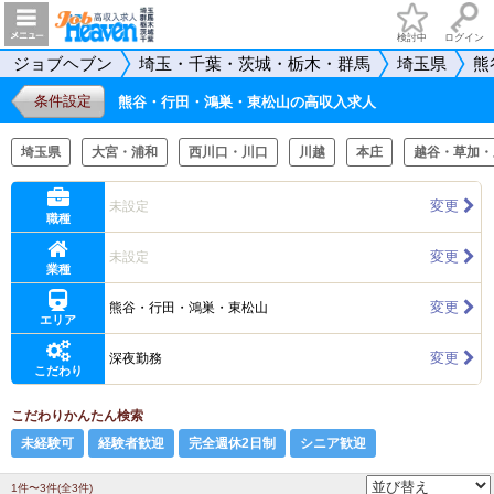
検討中
ログイン
ジョブヘブン
埼玉・千葉・茨城・栃木・群馬
埼玉県
熊
条件設定
熊谷・行田・鴻巣・東松山の高収入求人
埼玉県
大宮・浦和
西川口・川口
川越
本庄
越谷・草加・
変更
未設定
職種
変更
未設定
業種
変更
熊谷・行田・鴻巣・東松山
エリア
変更
深夜勤務
こだわり
こだわりかんたん検索
未経験可
経験者歓迎
完全週休2日制
シニア歓迎
1件〜3件(全3件)