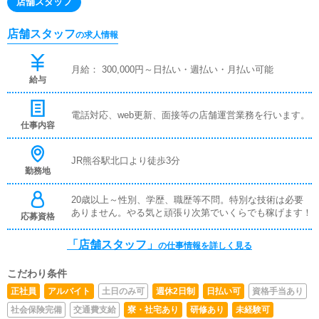
店舗スタッフ
店舗スタッフ
の求人情報
月給： 300,000円～日払い・週払い・月払い可能
給与
電話対応、web更新、面接等の店舗運営業務を行います。
仕事内容
JR熊谷駅北口より徒歩3分
勤務地
20歳以上～性別、学歴、職歴等不問。特別な技術は必要
ありません。やる気と頑張り次第でいくらでも稼げます！
応募資格
「店舗スタッフ」
の仕事情報を詳しく見る
こだわり条件
正社員
アルバイト
土日のみ可
週休2日制
日払い可
資格手当あり
社会保険完備
交通費支給
寮・社宅あり
研修あり
未経験可