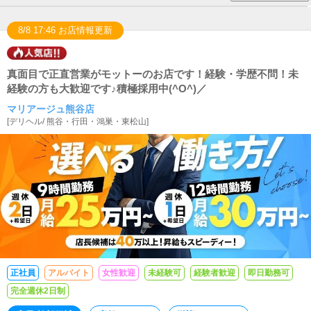
8/8 17:46 お店情報更新
真面目で正直営業がモットーのお店です！経験・学歴不問！未
経験の方も大歓迎です♪積極採用中(^O^)／
マリアージュ熊谷店
[
デリヘル
/
熊谷・行田・鴻巣・東松山
]
正社員
アルバイト
女性歓迎
未経験可
経験者歓迎
即日勤務可
完全週休2日制