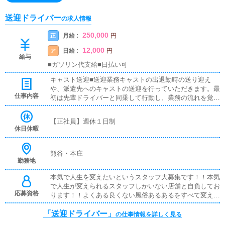
送迎ドライバー
の求人情報
250,000
月給 :
正
円
12,000
日給 :
ア
円
給与
■ガソリン代支給■日払い可
キャスト送迎■送迎業務キャストの出退勤時の送り迎え
や、派遣先へのキャストの送迎を行っていただきます。最
仕事内容
初は先輩ドライバーと同乗して行動し、業務の流れを覚え
ていただきますので、未経験の方でも安心して働けます。
お客様と対面で接客をお願いすることはありません。ガソ
【正社員】週休１日制
リン代・高速代は支給します。■清掃業務送迎業務の空き
休日休暇
時間に、事務所や待機室の清掃を行っていただきます。キ
ャストの送迎に使うお車の清掃もお願いします。
熊谷・本庄
勤務地
本気で人生を変えたいというスタッフ大募集です！！本気
で人生が変えられるスタッフしかいない店舗と自負してお
応募資格
ります！！よくある良くない風俗あるあるをすべて変えて
いくことは宣言いたします！！！応募資格は上記をみたせ
「送迎ドライバー」
れば学歴経歴一切問いません！！！どうかわたくしにお力
の仕事情報を詳しく見る
をおかしくださいm(_ _)m※18歳未満（高校生を含む）の