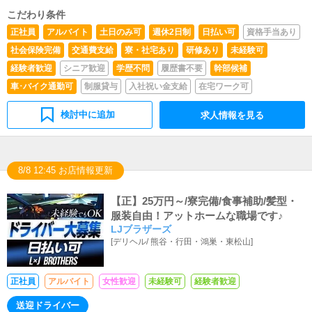
こだわり条件
正社員
アルバイト
土日のみ可
週休2日制
日払い可
資格手当あり
社会保険完備
交通費支給
寮・社宅あり
研修あり
未経験可
経験者歓迎
シニア歓迎
学歴不問
履歴書不要
幹部候補
車･バイク通勤可
制服貸与
入社祝い金支給
在宅ワーク可
検討中に追加
求人情報を見る
8/8 12:45 お店情報更新
【正】25万円～/寮完備/食事補助/髪型・
服装自由！アットホームな職場です♪
LJブラザーズ
[
デリヘル
/
熊谷・行田・鴻巣・東松山
]
正社員
アルバイト
女性歓迎
未経験可
経験者歓迎
送迎ドライバー