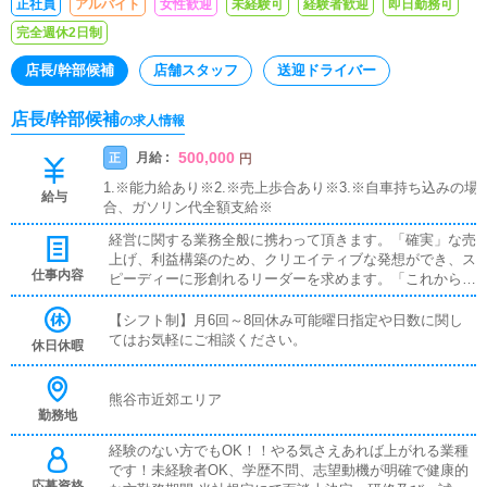
正社員
アルバイト
女性歓迎
未経験可
経験者歓迎
即日勤務可
完全週休2日制
店長/幹部候補
店舗スタッフ
送迎ドライバー
店長/幹部候補
の求人情報
500,000
月給 :
正
円
1.※能力給あり※2.※売上歩合あり※3.※自車持ち込みの場
給与
合、ガソリン代全額支給※
経営に関する業務全般に携わって頂きます。「確実」な売
上げ、利益構築のため、クリエイティブな発想ができ、ス
仕事内容
ピーディーに形創れるリーダーを求めます。「これから」
の出店にも大きく影響する重要なメンバーとして、あなた
の力が必要です！【 各種待遇 】◆初任給30万以上◆技
【シフト制】月6回～8回休み可能曜日指定や日数に関し
術・資格手当て 相談に応じます。◆各役職手当◆成果特
てはお気軽にご相談ください。
休日休暇
別手当◆社員旅行年1回以上◆転勤住宅手当
熊谷市近郊エリア
勤務地
経験のない方でもOK！！やる気さえあれば上がれる業種
です！未経験者OK、学歴不問、志望動機が明確で健康的
応募資格