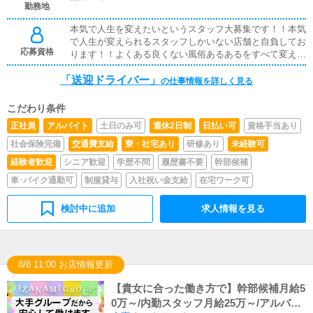
勤務地
本気で人生を変えたいというスタッフ大募集です！！本気
で人生が変えられるスタッフしかいない店舗と自負してお
応募資格
ります！！よくある良くない風俗あるあるをすべて変えて
いくことは宣言いたします！！！応募資格は上記をみたせ
「送迎ドライバー」
れば学歴経歴一切問いません！！！どうかわたくしにお力
の仕事情報を詳しく見る
をおかしくださいm(_ _)m※18歳未満（高校生を含む）の
応募はお断りします。
こだわり条件
正社員
アルバイト
土日のみ可
週休2日制
日払い可
資格手当あり
社会保険完備
交通費支給
寮・社宅あり
研修あり
未経験可
経験者歓迎
シニア歓迎
学歴不問
履歴書不要
幹部候補
車･バイク通勤可
制服貸与
入社祝い金支給
在宅ワーク可
検討中に追加
求人情報を見る
8/8 11:00 お店情報更新
【貴女に合った働き方で】幹部候補月給5
0万～/内勤スタッフ月給25万～/アルバイ