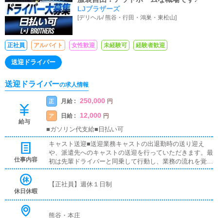
LJブラザーズ
[
デリヘル
/
熊谷・行田・鴻巣・東松山
]
正社員
アルバイト
女性歓迎
未経験可
経験者歓迎
送迎ドライバー
送迎ドライバー
の求人情報
250,000
月給 :
正
円
12,000
日給 :
ア
円
給与
■ガソリン代支給■日払い可
キャスト送迎■送迎業務キャストの出退勤時の送り迎え
や、派遣先へのキャストの送迎を行っていただきます。最
仕事内容
初は先輩ドライバーと同乗して行動し、業務の流れを覚え
ていただきますので、未経験の方でも安心して働けます。
お客様と対面で接客をお願いすることはありません。ガソ
【正社員】週休１日制
リン代・高速代は支給します。■清掃業務送迎業務の空き
休日休暇
時間に、事務所や待機室の清掃を行っていただきます。キ
ャストの送迎に使うお車の清掃もお願いします。
熊谷・本庄