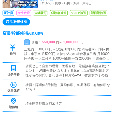
[
デリヘル
/
熊谷・行田・鴻巣・東松山
]
レンジできる環境です！
正社員
女性歓迎
未経験可
経験者歓迎
シニア歓迎
即日勤務可
店長/幹部候補
店長/幹部候補
の求人情報
550,000
1,000,000
月給 :
正
円
～
円
正社員：500,000円～(試用期間30万円)※隔週休2日制～内
給与
訳～車手当 月5000円 ※持ち込みの場合家族手当 月10000
円子供 一人に付き 10000円夜間手当 20000円 ※遅番の場
合ガソリン代 全額支給 ※車持ち込みの場合大入り 30000
店長として店舗の運営・管理全般、電話接客業務全般(フ
円～100000円歩合 50000円～200000円※やる気と能力次第
ロント・WEB作業)となります具体的には●電話対応お客
では随時昇給させる独自システムがございます。
仕事内容
様からのお問い合わせや予約対応●WEB作業女の子の画像
やプロフィール、シフト登録、HPの更新作業●LINE、メ
ール対応女の子などの返信業務●マネジメント女の子の勤
社員：隔週休2日制他、夏季休暇、冬期休暇、有給休暇な
怠管理やスケジュール確認●送迎業務ホテルやご自宅に女
どあり
休日休暇
の子の送迎●スタッフのマネジメント人材教育、役職者の
育成上記をはじめとする店舗運営業務全般入社後は新人ス
タッフ一人一人に教育・指導を行う先輩スタッフがマンツ
埼玉県熊谷市近郊エリア
勤務地
ーマンで付きますので、分からないところやもう一度教え
て欲しいところを尋ねやすい環境があります。