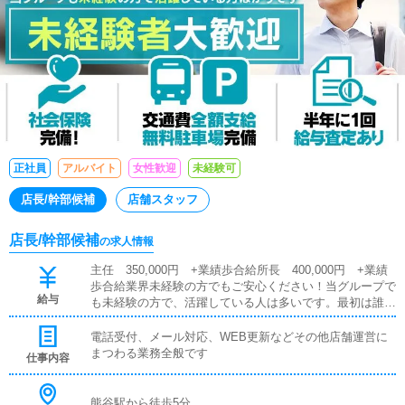
正社員
アルバイト
女性歓迎
未経験可
店長/幹部候補
店舗スタッフ
店長/幹部候補
の求人情報
主任 350,000円 +業績歩合給所長 400,000円 +業績
歩合給業界未経験の方でもご安心ください！当グループで
給与
も未経験の方で、活躍している人は多いです。最初は誰で
も初心者です！安心して、まずはご応募ください。安定し
た労働環境で貴方のやる気を発揮して下さい。営業職やサ
電話受付、メール対応、WEB更新などその他店舗運営に
ービス業等から入社された方も多く、未経験でも安心して
まつわる業務全般です
仕事内容
働けますよ♪
熊谷駅から徒歩5分