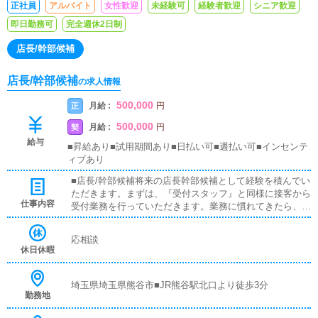
正社員
アルバイト
女性歓迎
未経験可
経験者歓迎
シニア歓迎
即日勤務可
完全週休2日制
店長/幹部候補
店長/幹部候補
の求人情報
500,000
月給 :
正
円
500,000
月給 :
契
円
給与
■昇給あり■試用期間あり■日払い可■週払い可■インセンテ
ィブあり
■店長/幹部候補将来の店長幹部候補として経験を積んでい
ただきます。まずは、『受付スタッフ』と同様に接客から
仕事内容
受付業務を行っていただきます。業務に慣れてきたら、
『キャストの管理』や『経営に関わる業務』を順に覚えて
いただきます。早い方だと１年ぐらいで、店長として新し
応相談
い店舗の運営をお任せします。■対面接客・受付業務お客
休日休暇
様からのお問合せや来店されたお客様の案内を行っていた
だきます。予約の確認や、会計作業、注意事項の喚起など
をお願いします。簡単なマニュアルや、先輩スタッフに付
埼玉県埼玉県熊谷市■JR熊谷駅北口より徒歩3分
勤務地
いて業務内容を見ながら徐々に覚えていただきますので、
未経験の方でも安心して働けます。■企画の立案店舗イベ