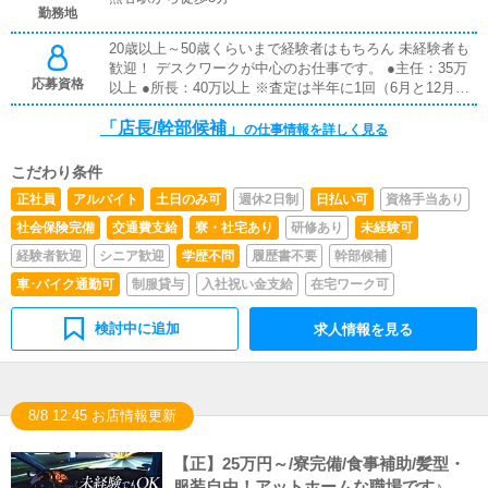
勤務地
20歳以上～50歳くらいまで経験者はもちろん 未経験者も
歓迎！ デスクワークが中心のお仕事です。 ●主任：35万
応募資格
以上 ●所長：40万以上 ※査定は半年に1回（6月と12月）
※業績連動の賞与あり ・管理職経験 ・営業・販売職経験
「店長/幹部候補」
・広告代理店経験 ・Web制作会社経験 特に上記の経歴を
の仕事情報を詳しく見る
お持ち方は積極採用致します！
こだわり条件
正社員
アルバイト
土日のみ可
週休2日制
日払い可
資格手当あり
社会保険完備
交通費支給
寮・社宅あり
研修あり
未経験可
経験者歓迎
シニア歓迎
学歴不問
履歴書不要
幹部候補
車･バイク通勤可
制服貸与
入社祝い金支給
在宅ワーク可
検討中に追加
求人情報を見る
8/8 12:45 お店情報更新
【正】25万円～/寮完備/食事補助/髪型・
服装自由！アットホームな職場です♪