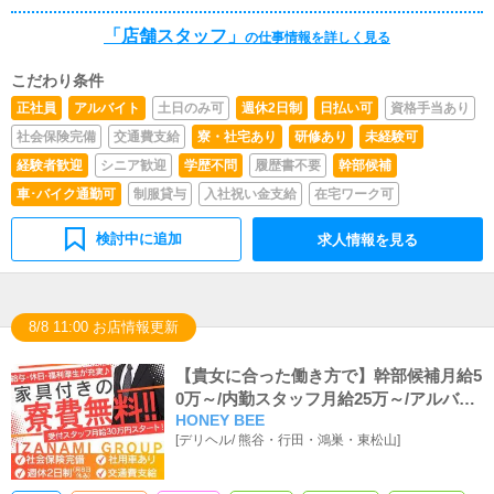
「店舗スタッフ」
の仕事情報を詳しく見る
こだわり条件
正社員
アルバイト
土日のみ可
週休2日制
日払い可
資格手当あり
社会保険完備
交通費支給
寮・社宅あり
研修あり
未経験可
経験者歓迎
シニア歓迎
学歴不問
履歴書不要
幹部候補
車･バイク通勤可
制服貸与
入社祝い金支給
在宅ワーク可
検討中に追加
求人情報を見る
8/8 11:00 お店情報更新
【貴女に合った働き方で】幹部候補月給5
0万～/内勤スタッフ月給25万～/アルバイ
HONEY BEE
ト時給1,200円～
[
デリヘル
/
熊谷・行田・鴻巣・東松山
]