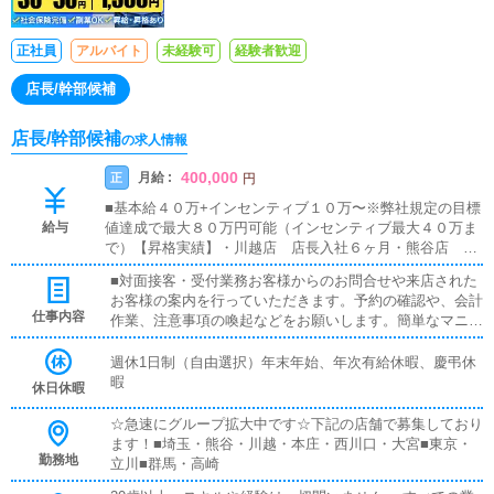
正社員
アルバイト
未経験可
経験者歓迎
店長/幹部候補
店長/幹部候補
の求人情報
400,000
月給 :
正
円
■基本給４０万+インセンティブ１０万〜※弊社規定の目標
給与
値達成で最大８０万円可能（インセンティブ最大４０万ま
で）【昇格実績】・川越店 店長入社６ヶ月・熊谷店 店
長入社１１ヶ月
■対面接客・受付業務お客様からのお問合せや来店された
お客様の案内を行っていただきます。予約の確認や、会計
仕事内容
作業、注意事項の喚起などをお願いします。簡単なマニュ
アルや、先輩スタッフに付いて業務内容を見ながら徐々に
覚えていただきますので、未経験の方でも安心して働けま
週休1日制（自由選択）年末年始、年次有給休暇、慶弔休
す。■企画の立案店舗イベントや店舗運営など様々な企画
暇
休日休暇
を提案していただきます。【新規のお客様の増加】【お客
様のリピート率の向上】【キャストの方の入店数の増加】
☆急速にグループ拡大中です☆下記の店舗で募集しており
など、売上UPに繋がる施策の提案を行っていただきま
ます！■埼玉・熊谷・川越・本庄・西川口・大宮■東京・
す。■キャスト管理お店で働いていただいているキャスト
勤務地
立川■群馬・高崎
の方が稼げるようにインターネットを使ったPR（写メ日