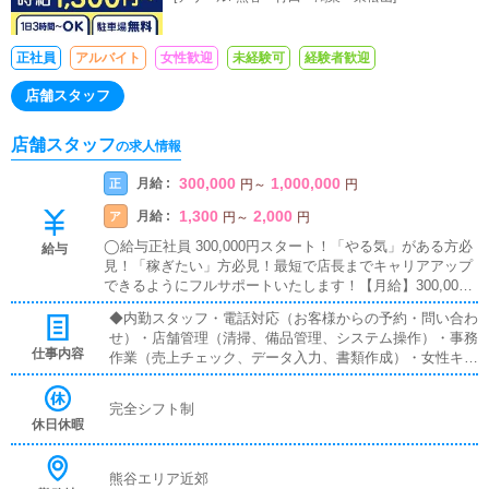
正社員
アルバイト
女性歓迎
未経験可
経験者歓迎
店舗スタッフ
店舗スタッフ
の求人情報
300,000
1,000,000
月給 :
正
円
～
円
1,300
2,000
月給 :
ア
円
～
円
◯給与正社員 300,000円スタート！「やる気」がある方必
給与
見！「稼ぎたい」方必見！最短で店長までキャリアアップ
できるようにフルサポートいたします！【月給】300,000
円+インセンティブ月給手取り40万〜50万円可
◆内勤スタッフ・電話対応（お客様からの予約・問い合わ
せ）・店舗管理（清掃、備品管理、システム操作）・事務
仕事内容
作業（売上チェック、データ入力、書類作成）・女性キャ
ストのサポート・相談対応・新人女性の指導・フォロー・
女性の送迎業務・女性が働きやすい環境作り◆送迎ドライ
完全シフト制
バー在籍キャストさんの送迎業務時間厳守、安全運転で目
休日休暇
的地までキャストさんを送迎するお仕事です。キャストさ
んを待ってる間は車で休憩していてください。
熊谷エリア近郊