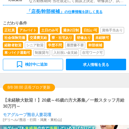
な方勤務期間 当社規定にて面談上決定、研修及び、試用
期間最高で2か月まで。当社は年功序列ではなく、能力と
「店長/幹部候補」
あなたの頑張り次第で昇給・昇格又は独立開業やグループ
の仕事情報を詳しく見る
幹部など、どんどん上がっていきます。
こだわり条件
正社員
アルバイト
土日のみ可
週休2日制
日払い可
資格手当あり
社会保険完備
交通費支給
寮・社宅あり
研修あり
未経験可
経験者歓迎
シニア歓迎
学歴不問
履歴書不要
幹部候補
車･バイク通勤可
制服貸与
入社祝い金支給
在宅ワーク可
検討中に追加
求人情報を見る
8/8 08:00 店長ブログ更新
【未経験大歓迎！】20歳～45歳の方大募集／一般スタッフ月給
30万円～
モアグループ熊谷人妻花壇
[
デリヘル
/
熊谷・行田・鴻巣・東松山
]