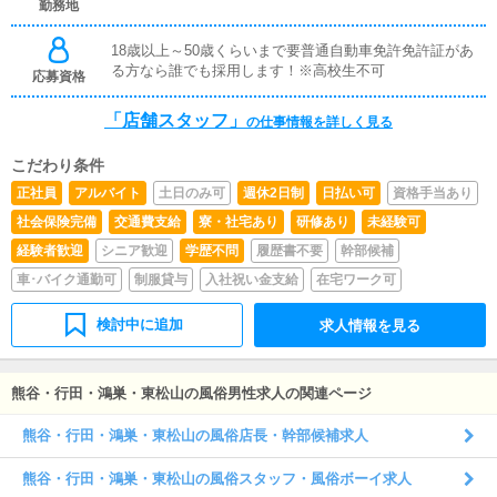
勤務地
18歳以上～50歳くらいまで要普通自動車免許免許証があ
る方なら誰でも採用します！※高校生不可
応募資格
「店舗スタッフ」
の仕事情報を詳しく見る
こだわり条件
正社員
アルバイト
土日のみ可
週休2日制
日払い可
資格手当あり
社会保険完備
交通費支給
寮・社宅あり
研修あり
未経験可
経験者歓迎
シニア歓迎
学歴不問
履歴書不要
幹部候補
車･バイク通勤可
制服貸与
入社祝い金支給
在宅ワーク可
検討中に追加
求人情報を見る
熊谷・行田・鴻巣・東松山の風俗男性求人の関連ページ
熊谷・行田・鴻巣・東松山の風俗店長・幹部候補求人
熊谷・行田・鴻巣・東松山の風俗スタッフ・風俗ボーイ求人