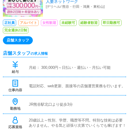
人妻ネットワーク
ト時給1,100円～
[
デリヘル
/
熊谷・行田・鴻巣・東松山
]
正社員
アルバイト
女性歓迎
未経験可
経験者歓迎
即日勤務可
完全週休2日制
店舗スタッフ
店舗スタッフ
の求人情報
月給： 300,000円～日払い・週払い・月払い可能
給与
電話対応、web更新、面接等の店舗運営業務を行います。
仕事内容
JR熊谷駅北口より徒歩3分
勤務地
20歳以上～性別、学歴、職歴等不問。特別な技術は必要
ありません。やる気と頑張り次第でいくらでも稼げます！
応募資格