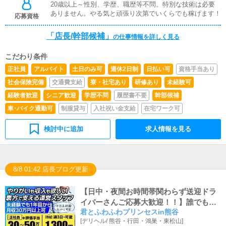
ントや店舗運営など様々な企画を提案していただきます。
20歳以上～性別、学歴、職歴等不問。特別な技術は必要
【新規のお客様の増加】【お客様のリピート率の向上】
ありません。やる気と頑張り次第でいくらでも稼げます！
応募資格
【キャストの方の入店数の増加】など、売上UPに繋がる
施策の提案を行っていただきます。■キャスト管理お店で
「店長/幹部候補」
の仕事情報を詳しく見る
働いていただいているキャストの方が稼げるようにインタ
ーネットを使ったPR（写メ日記）などの使い方などのア
こだわり条件
ドバイスを行っていただきます。■PC更新業務ヘブンネッ
トなど、ポータルサイト等の店舗情報更新作業を行ってい
正社員
アルバイト
土日のみ可
週休2日制
日払い可
資格手当あり
ただきます。キャストの出勤情報やイベント、求人ブログ
社会保険完備
交通費支給
寮・社宅あり
研修あり
未経験可
の作成となります。基本的にはボタンを押すだけや、ブロ
グの更新時に簡単に文字が入力出来れば問題ありません。
経験者歓迎
シニア歓迎
学歴不問
履歴書不要
幹部候補
PCが苦手な人でも簡単にできます。■清掃・備品管理お客
車･バイク通勤可
制服貸与
入社祝い金支給
在宅ワーク可
様やキャストの方に快適にお過ごしいただくため、店内の
清掃や備品の管理・補充を行っていただきます。
検討中に追加
求人情報を見る
8/8 01:42 店長ブログ更新
【日中・夜間お時間帯関わらず送迎ドラ
イバーさんご応募大歓迎！！】誰でも時
君とふわふわプリンセスin熊谷
給1,150円スタート！ご年齢(20以上)・経
[
デリヘル
/
熊谷・行田・鴻巣・東松山
]
験未経験関係なく採用強化中♪