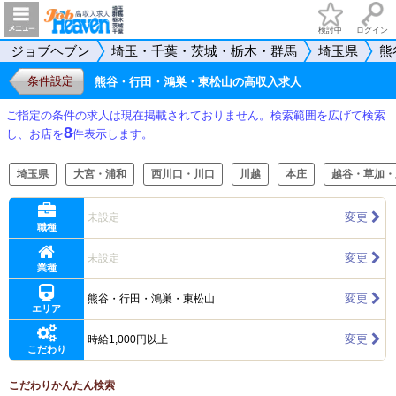
検討中
ログイン
ジョブヘブン
埼玉・千葉・茨城・栃木・群馬
埼玉県
熊
条件設定
熊谷・行田・鴻巣・東松山の高収入求人
ご指定の条件の求人は現在掲載されておりません。検索範囲を広げて検索
8
し、お店を
件表示します。
埼玉県
大宮・浦和
西川口・川口
川越
本庄
越谷・草加・
変更
未設定
職種
変更
未設定
業種
変更
熊谷・行田・鴻巣・東松山
エリア
変更
時給1,000円以上
こだわり
こだわりかんたん検索