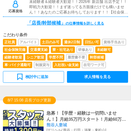
未経験者＆経験者大歓迎！！2026年 新店舗 出店予定！！
即戦力大歓迎！！まず迷ってる方面接だけでも構いませ
応募資格
ん！！あなたのご応募お待ちしております！！【社会保険
完備】雇用保険、健康保険、厚生年金※18歳以上※要普通
「店長/幹部候補」
自動車免許
の仕事情報を詳しく見る
こだわり条件
正社員
アルバイト
土日のみ可
週休2日制
日払い可
資格手当あり
社会保険完備
交通費支給
寮・社宅あり
研修あり
未経験可
経験者歓迎
シニア歓迎
学歴不問
履歴書不要
幹部候補
車･バイク通勤可
制服貸与
入社祝い金支給
在宅ワーク可
検討中に追加
求人情報を見る
8/7 15:08 店長ブログ更新
急募！【学歴・経験は一切問いませ
ん！】月給35万円スタート！月給60万円
熊谷人妻城
くらいまで稼げるお店にします！！
[
デリヘル
/
熊谷・行田・鴻巣・東松山
]