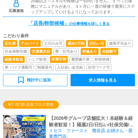
20歳以上～スキルや経験は一切問いません。 すべての業
記）などの使い方などのアドバイスを行っていただきま
務にマニュアルがあり、３ヶ月に一度の研修で着実にステ
す。■PC更新業務ヘブンネットなど、ポータルサイト等の
応募資格
ップアップしていけるようになっております。
店舗情報更新作業を行っていただきます。キャストの出勤
情報やイベント、求人ブログの作成となります。基本的に
「店長/幹部候補」
はボタンを押すだけや、ブログの更新時に簡単に文字が入
の仕事情報を詳しく見る
力出来れば問題ありません。PCが苦手な人でも簡単にで
きます。
こだわり条件
正社員
アルバイト
土日のみ可
週休2日制
日払い可
資格手当あり
社会保険完備
交通費支給
寮・社宅あり
研修あり
未経験可
経験者歓迎
シニア歓迎
学歴不問
履歴書不要
幹部候補
車･バイク通勤可
制服貸与
入社祝い金支給
在宅ワーク可
検討中に追加
求人情報を見る
8/7 20:38 店長ブログ更新
【2026年グループ店舗拡大！未経験＆経
験者歓迎！】隔週2日/日払い/社保完備/有
ミセス ファースト 熊谷店-お姉さん・若
給休暇/1R寮完備/残業一切なし！入社祝
妻専門店-
い金5万円！『ミセスファースト』はチャ