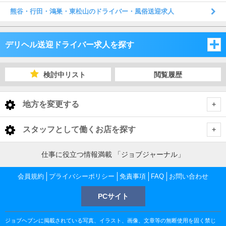
熊谷・行田・鴻巣・東松山のドライバー・風俗送迎求人
デリヘル送迎ドライバー求人を探す
埼玉県
検討中リスト
閲覧履歴
千葉県
埼玉県
地方を変更する
茨城県
千葉県
埼玉県 デリヘル送迎ドライバー
<
全国トップ
スタッフとして働くお店を探す
栃木県
茨城県
さいたま市・中央地域
千葉県 デリヘル送迎ドライバー
北海道 男性高収入
東京都
仕事に役立つ情報満載 「ジョブジャーナル」
東北 男性高収入
群馬県
栃木県
千葉市
茨城県 デリヘル送迎ドライバー
越谷・東部地域
さいたま市・中央地域 デリヘル送迎ドライバー
会員規約
東京 男性高収入
プライバシーポリシー
免責事項
FAQ
お問い合わせ
神奈川県
南関東 男性高収入
池袋 男性高収入
群馬県
PCサイト
土浦・取手・つくば・石岡
栃木県 デリヘル送迎ドライバー
船橋・市川・浦安
川越・所沢・西部地域
千葉市 デリヘル送迎ドライバー
大宮・さいたま・浦和 デリヘル送迎ドライバー
越谷・東部地域 デリヘル送迎ドライバー
神奈川 男性高収入
甲信越 男性高収入
千葉県
新宿 男性高収入
関内 男性高収入
ジョブヘブンに掲載されている写真、イラスト、画像、文章等の無断使用を固く禁じ
北関東 男性高収入
宇都宮・鹿沼
群馬県 デリヘル送迎ドライバー
水戸・笠間
松戸・柏
土浦・取手・つくば・石岡 デリヘル送迎ドライバー
熊谷・北部地域
栄町 デリヘル送迎ドライバー
船橋・市川・浦安 デリヘル送迎ドライバー
川口・西川口 デリヘル送迎ドライバー
越谷・草加・三郷 デリヘル送迎ドライバー
川越・所沢・西部地域 デリヘル送迎ドライバー