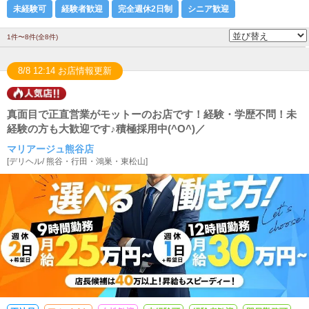
未経験可
経験者歓迎
完全週休2日制
シニア歓迎
1件〜8件(全8件)
8/8 12:14 お店情報更新
真面目で正直営業がモットーのお店です！経験・学歴不問！未
経験の方も大歓迎です♪積極採用中(^O^)／
マリアージュ熊谷店
[
デリヘル
/
熊谷・行田・鴻巣・東松山
]