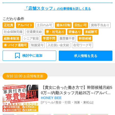
「店舗スタッフ」
の仕事情報を詳しく見る
こだわり条件
正社員
アルバイト
土日のみ可
週休2日制
日払い可
資格手当あり
社会保険完備
交通費支給
寮・社宅あり
研修あり
未経験可
経験者歓迎
シニア歓迎
学歴不問
履歴書不要
幹部候補
車･バイク通勤可
制服貸与
入社祝い金支給
在宅ワーク可
検討中に追加
求人情報を見る
8/10 11:00 お店情報更新
【貴女に合った働き方で】幹部候補月給5
0万～/内勤スタッフ月給25万～/アルバイ
HONEY BEE
ト時給1,200円～
[
デリヘル
/
熊谷・行田・鴻巣・東松山
]