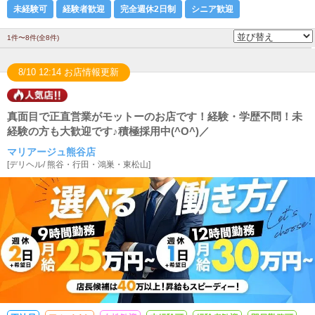
未経験可
経験者歓迎
完全週休2日制
シニア歓迎
1件〜8件(全8件)
8/10 12:14 お店情報更新
真面目で正直営業がモットーのお店です！経験・学歴不問！未
経験の方も大歓迎です♪積極採用中(^O^)／
マリアージュ熊谷店
[
デリヘル
/
熊谷・行田・鴻巣・東松山
]