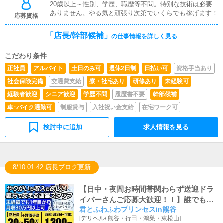
ントや店舗運営など様々な企画を提案していただきます。
20歳以上～性別、学歴、職歴等不問。特別な技術は必要
【新規のお客様の増加】【お客様のリピート率の向上】
ありません。やる気と頑張り次第でいくらでも稼げます！
応募資格
【キャストの方の入店数の増加】など、売上UPに繋がる
施策の提案を行っていただきます。■キャスト管理お店で
「店長/幹部候補」
の仕事情報を詳しく見る
働いていただいているキャストの方が稼げるようにインタ
ーネットを使ったPR（写メ日記）などの使い方などのア
こだわり条件
ドバイスを行っていただきます。■PC更新業務ヘブンネッ
トなど、ポータルサイト等の店舗情報更新作業を行ってい
正社員
アルバイト
土日のみ可
週休2日制
日払い可
資格手当あり
ただきます。キャストの出勤情報やイベント、求人ブログ
社会保険完備
交通費支給
寮・社宅あり
研修あり
未経験可
の作成となります。基本的にはボタンを押すだけや、ブロ
グの更新時に簡単に文字が入力出来れば問題ありません。
経験者歓迎
シニア歓迎
学歴不問
履歴書不要
幹部候補
PCが苦手な人でも簡単にできます。■清掃・備品管理お客
車･バイク通勤可
制服貸与
入社祝い金支給
在宅ワーク可
様やキャストの方に快適にお過ごしいただくため、店内の
清掃や備品の管理・補充を行っていただきます。
検討中に追加
求人情報を見る
8/10 01:42 店長ブログ更新
【日中・夜間お時間帯関わらず送迎ドラ
イバーさんご応募大歓迎！！】誰でも時
君とふわふわプリンセスin熊谷
給1,150円スタート！ご年齢(20以上)・経
[
デリヘル
/
熊谷・行田・鴻巣・東松山
]
験未経験関係なく採用強化中♪