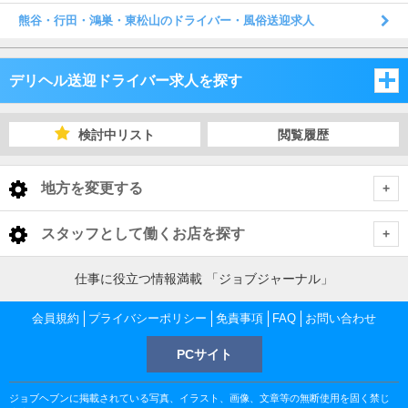
熊谷・行田・鴻巣・東松山のドライバー・風俗送迎求人
デリヘル送迎ドライバー求人を探す
埼玉県
検討中リスト
閲覧履歴
千葉県
埼玉県
地方を変更する
茨城県
千葉県
埼玉県 デリヘル送迎ドライバー
<
全国トップ
スタッフとして働くお店を探す
栃木県
茨城県
さいたま市・中央地域
千葉県 デリヘル送迎ドライバー
北海道 男性高収入
東京都
仕事に役立つ情報満載 「ジョブジャーナル」
東北 男性高収入
群馬県
栃木県
千葉市
茨城県 デリヘル送迎ドライバー
越谷・東部地域
さいたま市・中央地域 デリヘル送迎ドライバー
会員規約
東京 男性高収入
プライバシーポリシー
免責事項
FAQ
お問い合わせ
神奈川県
南関東 男性高収入
池袋 男性高収入
群馬県
PCサイト
土浦・取手・つくば・石岡
栃木県 デリヘル送迎ドライバー
船橋・市川・浦安
川越・所沢・西部地域
千葉市 デリヘル送迎ドライバー
大宮・さいたま・浦和 デリヘル送迎ドライバー
越谷・東部地域 デリヘル送迎ドライバー
神奈川 男性高収入
甲信越 男性高収入
千葉県
新宿 男性高収入
関内 男性高収入
ジョブヘブンに掲載されている写真、イラスト、画像、文章等の無断使用を固く禁じ
北関東 男性高収入
宇都宮・鹿沼
群馬県 デリヘル送迎ドライバー
水戸・笠間
松戸・柏
土浦・取手・つくば・石岡 デリヘル送迎ドライバー
熊谷・北部地域
栄町 デリヘル送迎ドライバー
船橋・市川・浦安 デリヘル送迎ドライバー
川口・西川口 デリヘル送迎ドライバー
越谷・草加・三郷 デリヘル送迎ドライバー
川越・所沢・西部地域 デリヘル送迎ドライバー