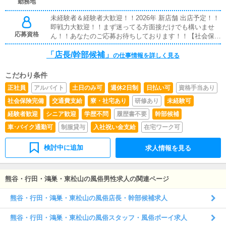
勤務地
ーマンで付きますので、分からないところやもう一度教え
て欲しいところを尋ねやすい環境があります。
未経験者＆経験者大歓迎！！2026年 新店舗 出店予定！！
即戦力大歓迎！！まず迷ってる方面接だけでも構いませ
応募資格
ん！！あなたのご応募お待ちしております！！【社会保険
完備】雇用保険、健康保険、厚生年金※18歳以上※要普通
「店長/幹部候補」
自動車免許
の仕事情報を詳しく見る
こだわり条件
正社員
アルバイト
土日のみ可
週休2日制
日払い可
資格手当あり
社会保険完備
交通費支給
寮・社宅あり
研修あり
未経験可
経験者歓迎
シニア歓迎
学歴不問
履歴書不要
幹部候補
車･バイク通勤可
制服貸与
入社祝い金支給
在宅ワーク可
検討中に追加
求人情報を見る
熊谷・行田・鴻巣・東松山の風俗男性求人の関連ページ
熊谷・行田・鴻巣・東松山の風俗店長・幹部候補求人
熊谷・行田・鴻巣・東松山の風俗スタッフ・風俗ボーイ求人