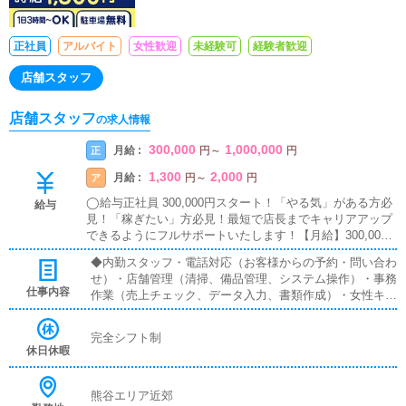
正社員
アルバイト
女性歓迎
未経験可
経験者歓迎
店舗スタッフ
店舗スタッフ
の求人情報
300,000
1,000,000
月給 :
正
円
～
円
1,300
2,000
月給 :
ア
円
～
円
◯給与正社員 300,000円スタート！「やる気」がある方必
給与
見！「稼ぎたい」方必見！最短で店長までキャリアアップ
できるようにフルサポートいたします！【月給】300,000
円+インセンティブ月給手取り40万〜50万円可
◆内勤スタッフ・電話対応（お客様からの予約・問い合わ
せ）・店舗管理（清掃、備品管理、システム操作）・事務
仕事内容
作業（売上チェック、データ入力、書類作成）・女性キャ
ストのサポート・相談対応・新人女性の指導・フォロー・
女性の送迎業務・女性が働きやすい環境作り◆送迎ドライ
完全シフト制
バー在籍キャストさんの送迎業務時間厳守、安全運転で目
休日休暇
的地までキャストさんを送迎するお仕事です。キャストさ
んを待ってる間は車で休憩していてください。
熊谷エリア近郊