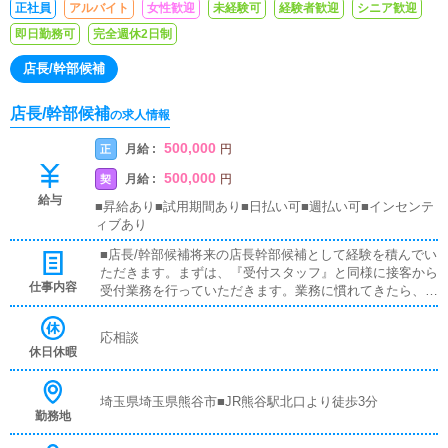
正社員
アルバイト
女性歓迎
未経験可
経験者歓迎
シニア歓迎
即日勤務可
完全週休2日制
店長/幹部候補
店長/幹部候補
の求人情報
500,000
月給 :
正
円
500,000
月給 :
契
円
給与
■昇給あり■試用期間あり■日払い可■週払い可■インセンテ
ィブあり
■店長/幹部候補将来の店長幹部候補として経験を積んでい
ただきます。まずは、『受付スタッフ』と同様に接客から
仕事内容
受付業務を行っていただきます。業務に慣れてきたら、
『キャストの管理』や『経営に関わる業務』を順に覚えて
いただきます。早い方だと１年ぐらいで、店長として新し
応相談
い店舗の運営をお任せします。■対面接客・受付業務お客
休日休暇
様からのお問合せや来店されたお客様の案内を行っていた
だきます。予約の確認や、会計作業、注意事項の喚起など
をお願いします。簡単なマニュアルや、先輩スタッフに付
埼玉県埼玉県熊谷市■JR熊谷駅北口より徒歩3分
勤務地
いて業務内容を見ながら徐々に覚えていただきますので、
未経験の方でも安心して働けます。■企画の立案店舗イベ