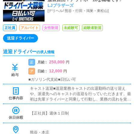
LJブラザーズ
[
デリヘル
/
熊谷・行田・鴻巣・東松山
]
正社員
アルバイト
女性歓迎
未経験可
経験者歓迎
送迎ドライバー
送迎ドライバー
の求人情報
250,000
月給 :
正
円
12,000
日給 :
ア
円
給与
■ガソリン代支給■日払い可
キャスト送迎■送迎業務キャストの出退勤時の送り迎え
や、派遣先へのキャストの送迎を行っていただきます。最
仕事内容
初は先輩ドライバーと同乗して行動し、業務の流れを覚え
ていただきますので、未経験の方でも安心して働けます。
お客様と対面で接客をお願いすることはありません。ガソ
【正社員】週休１日制
リン代・高速代は支給します。■清掃業務送迎業務の空き
休日休暇
時間に、事務所や待機室の清掃を行っていただきます。キ
ャストの送迎に使うお車の清掃もお願いします。
熊谷・本庄