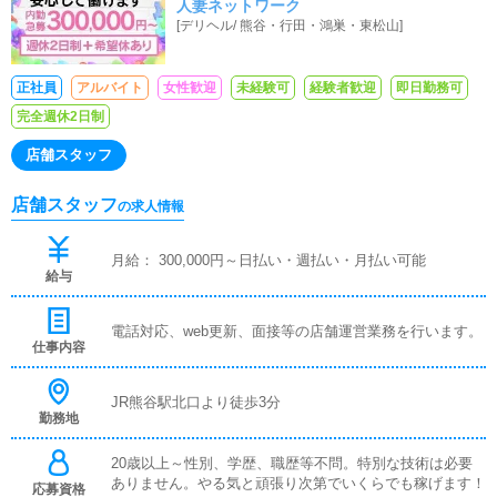
人妻ネットワーク
ト時給1,100円～
[
デリヘル
/
熊谷・行田・鴻巣・東松山
]
正社員
アルバイト
女性歓迎
未経験可
経験者歓迎
即日勤務可
完全週休2日制
店舗スタッフ
店舗スタッフ
の求人情報
月給： 300,000円～日払い・週払い・月払い可能
給与
電話対応、web更新、面接等の店舗運営業務を行います。
仕事内容
JR熊谷駅北口より徒歩3分
勤務地
20歳以上～性別、学歴、職歴等不問。特別な技術は必要
ありません。やる気と頑張り次第でいくらでも稼げます！
応募資格