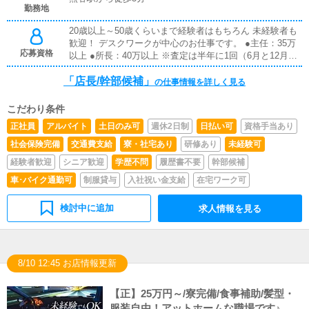
勤務地
20歳以上～50歳くらいまで経験者はもちろん 未経験者も
歓迎！ デスクワークが中心のお仕事です。 ●主任：35万
応募資格
以上 ●所長：40万以上 ※査定は半年に1回（6月と12月）
※業績連動の賞与あり ・管理職経験 ・営業・販売職経験
「店長/幹部候補」
・広告代理店経験 ・Web制作会社経験 特に上記の経歴を
の仕事情報を詳しく見る
お持ち方は積極採用致します！
こだわり条件
正社員
アルバイト
土日のみ可
週休2日制
日払い可
資格手当あり
社会保険完備
交通費支給
寮・社宅あり
研修あり
未経験可
経験者歓迎
シニア歓迎
学歴不問
履歴書不要
幹部候補
車･バイク通勤可
制服貸与
入社祝い金支給
在宅ワーク可
検討中に追加
求人情報を見る
8/10 12:45 お店情報更新
【正】25万円～/寮完備/食事補助/髪型・
服装自由！アットホームな職場です♪