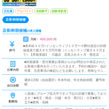
正社員
アルバイト
未経験可
経験者歓迎
店長/幹部候補
店長/幹部候補
の求人情報
400,000
月給 :
正
円
■基本給４０万+インセンティブ１０万〜※弊社規定の目標
給与
値達成で最大８０万円可能（インセンティブ最大４０万ま
で）【昇格実績】・川越店 店長入社６ヶ月・熊谷店 店
長入社１１ヶ月
■対面接客・受付業務お客様からのお問合せや来店された
お客様の案内を行っていただきます。予約の確認や、会計
仕事内容
作業、注意事項の喚起などをお願いします。簡単なマニュ
アルや、先輩スタッフに付いて業務内容を見ながら徐々に
覚えていただきますので、未経験の方でも安心して働けま
週休1日制（自由選択）年末年始、年次有給休暇、慶弔休
す。■企画の立案店舗イベントや店舗運営など様々な企画
暇
休日休暇
を提案していただきます。【新規のお客様の増加】【お客
様のリピート率の向上】【キャストの方の入店数の増加】
☆急速にグループ拡大中です☆下記の店舗で募集しており
など、売上UPに繋がる施策の提案を行っていただきま
ます！■埼玉・熊谷・川越・本庄・西川口・大宮■東京・
す。■キャスト管理お店で働いていただいているキャスト
勤務地
立川■群馬・高崎
の方が稼げるようにインターネットを使ったPR（写メ日