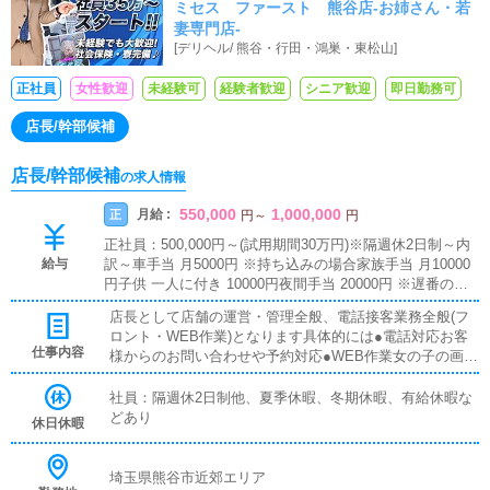
ミセス ファースト 熊谷店-お姉さん・若
給休暇/1R寮完備/残業一切なし！入社祝
妻専門店-
い金5万円！『ミセスファースト』はチャ
[
デリヘル
/
熊谷・行田・鴻巣・東松山
]
レンジできる環境です！
正社員
女性歓迎
未経験可
経験者歓迎
シニア歓迎
即日勤務可
店長/幹部候補
店長/幹部候補
の求人情報
550,000
1,000,000
月給 :
正
円
～
円
正社員：500,000円～(試用期間30万円)※隔週休2日制～内
給与
訳～車手当 月5000円 ※持ち込みの場合家族手当 月10000
円子供 一人に付き 10000円夜間手当 20000円 ※遅番の場
合ガソリン代 全額支給 ※車持ち込みの場合大入り 30000
店長として店舗の運営・管理全般、電話接客業務全般(フ
円～100000円歩合 50000円～200000円※やる気と能力次第
ロント・WEB作業)となります具体的には●電話対応お客
では随時昇給させる独自システムがございます。
仕事内容
様からのお問い合わせや予約対応●WEB作業女の子の画像
やプロフィール、シフト登録、HPの更新作業●LINE、メ
ール対応女の子などの返信業務●マネジメント女の子の勤
社員：隔週休2日制他、夏季休暇、冬期休暇、有給休暇な
怠管理やスケジュール確認●送迎業務ホテルやご自宅に女
どあり
休日休暇
の子の送迎●スタッフのマネジメント人材教育、役職者の
育成上記をはじめとする店舗運営業務全般入社後は新人ス
タッフ一人一人に教育・指導を行う先輩スタッフがマンツ
埼玉県熊谷市近郊エリア