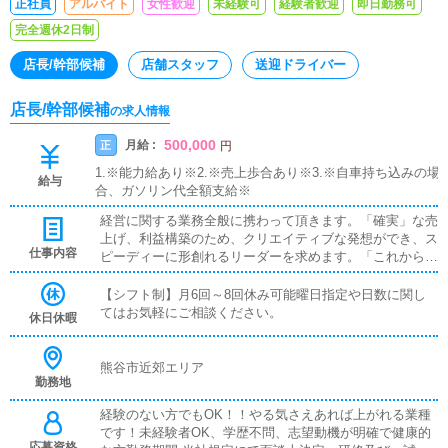
正社員
アルバイト
女性歓迎
未経験可
経験者歓迎
即日勤務可
完全週休2日制
店長/幹部候補
店舗スタッフ
送迎ドライバー
店長/幹部候補
の求人情報
500,000
月給 :
正
円
1.※能力給あり※2.※売上歩合あり※3.※自車持ち込みの場
給与
合、ガソリン代全額支給※
経営に関する業務全般に携わって頂きます。「確実」な売
上げ、利益構築のため、クリエイティブな発想ができ、ス
仕事内容
ピーディーに形創れるリーダーを求めます。「これから」
の出店にも大きく影響する重要なメンバーとして、あなた
の力が必要です！【 各種待遇 】◆初任給30万以上◆技
【シフト制】月6回～8回休み可能曜日指定や日数に関し
術・資格手当て 相談に応じます。◆各役職手当◆成果特
てはお気軽にご相談ください。
休日休暇
別手当◆社員旅行年1回以上◆転勤住宅手当
熊谷市近郊エリア
勤務地
経験のない方でもOK！！やる気さえあれば上がれる業種
です！未経験者OK、学歴不問、志望動機が明確で健康的
応募資格