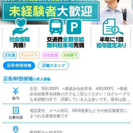
正社員
アルバイト
女性歓迎
未経験可
店長/幹部候補
店舗スタッフ
店長/幹部候補
の求人情報
主任 350,000円 +業績歩合給所長 400,000円 +業績
歩合給業界未経験の方でもご安心ください！当グループで
給与
も未経験の方で、活躍している人は多いです。最初は誰で
も初心者です！安心して、まずはご応募ください。安定し
た労働環境で貴方のやる気を発揮して下さい。営業職やサ
電話受付、メール対応、WEB更新などその他店舗運営に
ービス業等から入社された方も多く、未経験でも安心して
まつわる業務全般です
仕事内容
働けますよ♪
熊谷駅から徒歩5分