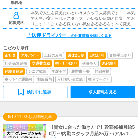
勤務地
本気で人生を変えたいというスタッフ大募集です！！本気
で人生が変えられるスタッフしかいない店舗と自負してお
応募資格
ります！！よくある良くない風俗あるあるをすべて変えて
いくことは宣言いたします！！！応募資格は上記をみたせ
「送迎ドライバー」
れば学歴経歴一切問いません！！！どうかわたくしにお力
の仕事情報を詳しく見る
をおかしくださいm(_ _)m※18歳未満（高校生を含む）の
応募はお断りします。
こだわり条件
正社員
アルバイト
土日のみ可
週休2日制
日払い可
資格手当あり
社会保険完備
交通費支給
寮・社宅あり
研修あり
未経験可
経験者歓迎
シニア歓迎
学歴不問
履歴書不要
幹部候補
車･バイク通勤可
制服貸与
入社祝い金支給
在宅ワーク可
検討中に追加
求人情報を見る
8/10 11:00 お店情報更新
【貴女に合った働き方で】幹部候補月給5
0万～/内勤スタッフ月給25万～/アルバイ