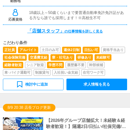
勤務地
18歳以上～50歳くらいまで要普通自動車免許免許証があ
る方なら誰でも採用します！※高校生不可
応募資格
「店舗スタッフ」
の仕事情報を詳しく見る
こだわり条件
正社員
アルバイト
土日のみ可
週休2日制
日払い可
資格手当あり
社会保険完備
交通費支給
寮・社宅あり
研修あり
未経験可
経験者歓迎
シニア歓迎
学歴不問
履歴書不要
幹部候補
車･バイク通勤可
制服貸与
入社祝い金支給
在宅ワーク可
検討中に追加
求人情報を見る
8/9 20:38 店長ブログ更新
【2026年グループ店舗拡大！未経験＆経
験者歓迎！】隔週2日/日払い/社保完備/有