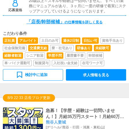
20歳以上～スキルや経験は一切問いません。 すべての業
記）などの使い方などのアドバイスを行っていただきま
務にマニュアルがあり、３ヶ月に一度の研修で着実にステ
す。■PC更新業務ヘブンネットなど、ポータルサイト等の
応募資格
ップアップしていけるようになっております。
店舗情報更新作業を行っていただきます。キャストの出勤
情報やイベント、求人ブログの作成となります。基本的に
「店長/幹部候補」
はボタンを押すだけや、ブログの更新時に簡単に文字が入
の仕事情報を詳しく見る
力出来れば問題ありません。PCが苦手な人でも簡単にで
きます。
こだわり条件
正社員
アルバイト
土日のみ可
週休2日制
日払い可
資格手当あり
社会保険完備
交通費支給
寮・社宅あり
研修あり
未経験可
経験者歓迎
シニア歓迎
学歴不問
履歴書不要
幹部候補
車･バイク通勤可
制服貸与
入社祝い金支給
在宅ワーク可
検討中に追加
求人情報を見る
8/9 22:33 店長ブログ更新
急募！【学歴・経験は一切問いませ
ん！】月給35万円スタート！月給60万円
熊谷人妻城
くらいまで稼げるお店にします！！
[
デリヘル
/
熊谷・行田・鴻巣・東松山
]