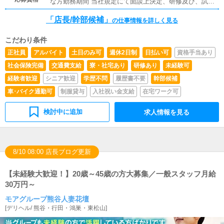
な方勤務期間 当社規定にて面談上決定、研修及び、試用
期間最高で2か月まで。当社は年功序列ではなく、能力と
「店長/幹部候補」
あなたの頑張り次第で昇給・昇格又は独立開業やグループ
の仕事情報を詳しく見る
幹部など、どんどん上がっていきます。
こだわり条件
正社員
アルバイト
土日のみ可
週休2日制
日払い可
資格手当あり
社会保険完備
交通費支給
寮・社宅あり
研修あり
未経験可
経験者歓迎
シニア歓迎
学歴不問
履歴書不要
幹部候補
車･バイク通勤可
制服貸与
入社祝い金支給
在宅ワーク可
検討中に追加
求人情報を見る
8/10 08:00 店長ブログ更新
【未経験大歓迎！】20歳～45歳の方大募集／一般スタッフ月給
30万円～
モアグループ熊谷人妻花壇
[
デリヘル
/
熊谷・行田・鴻巣・東松山
]