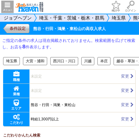
検討中
ログイン
ジョブヘブン
埼玉・千葉・茨城・栃木・群馬
埼玉県
熊
条件設定
熊谷・行田・鴻巣・東松山の高収入求人
ご指定の条件の求人は現在掲載されておりません。検索範囲を広げて検索
8
し、お店を
件表示します。
埼玉県
大宮・浦和
西川口・川口
川越
本庄
越谷・草加・
変更
未設定
職種
変更
未設定
業種
変更
熊谷・行田・鴻巣・東松山
エリア
変更
時給1,300円以上
こだわり
こだわりかんたん検索