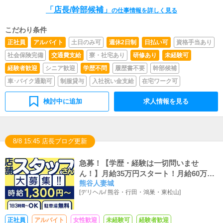
情報やイベント、求人ブログの作成となります。基本的に
「店長/幹部候補」
はボタンを押すだけや、ブログの更新時に簡単に文字が入
の仕事情報を詳しく見る
力出来れば問題ありません。PCが苦手な人でも簡単にで
きます。
こだわり条件
正社員
アルバイト
土日のみ可
週休2日制
日払い可
資格手当あり
社会保険完備
交通費支給
寮・社宅あり
研修あり
未経験可
経験者歓迎
シニア歓迎
学歴不問
履歴書不要
幹部候補
車･バイク通勤可
制服貸与
入社祝い金支給
在宅ワーク可
検討中に追加
求人情報を見る
8/8 15:45 店長ブログ更新
急募！【学歴・経験は一切問いませ
ん！】月給35万円スタート！月給60万円
熊谷人妻城
くらいまで稼げるお店にします！！
[
デリヘル
/
熊谷・行田・鴻巣・東松山
]
正社員
アルバイト
女性歓迎
未経験可
経験者歓迎