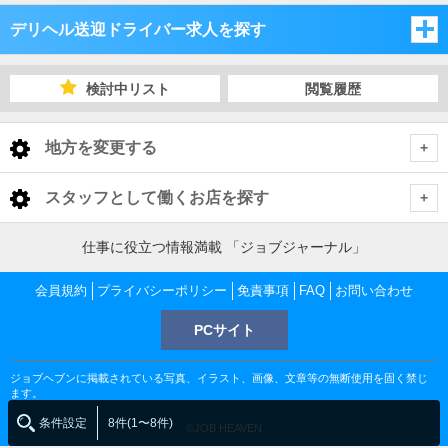
デリヘル送迎ドライバー求人を探す
埼玉県
検討中リスト
閲覧履歴
千葉県
埼玉県
地方を変更する
茨城県
千葉県
埼玉県 デリヘル送迎ドライバー
<
全国トップ
スタッフとして働くお店を探す
栃木県
茨城県
さいたま市・中央地域
千葉県 デリヘル送迎ドライバー
北海道 男性高収入
東京都
仕事に役立つ情報満載 「ジョブジャーナル」
東北 男性高収入
群馬県
栃木県
千葉市
茨城県 デリヘル送迎ドライバー
越谷・東部地域
さいたま市・中央地域 デリヘル送迎ドライバー
会員規約
東京 男性高収入
プライバシーポリシー
免責事項
FAQ
お問い合わせ
神奈川県
南関東 男性高収入
池袋 男性高収入
群馬県
PCサイト
土浦・取手・つくば・石岡
栃木県 デリヘル送迎ドライバー
船橋・市川・浦安
川越・所沢・西部地域
千葉市 デリヘル送迎ドライバー
大宮・さいたま・浦和 デリヘル送迎ドライバー
越谷・東部地域 デリヘル送迎ドライバー
神奈川 男性高収入
甲信越 男性高収入
千葉県
新宿 男性高収入
関内 男性高収入
ジョブヘブンに掲載されている写真、イラスト、画像、文章等の無断使用を固く禁じ
北関東 男性高収入
宇都宮・鹿沼
群馬県 デリヘル送迎ドライバー
水戸・笠間
松戸・柏
土浦・取手・つくば・石岡 デリヘル送迎ドライバー
熊谷・北部地域
栄町 デリヘル送迎ドライバー
船橋・市川・浦安 デリヘル送迎ドライバー
川口・西川口 デリヘル送迎ドライバー
越谷・草加・三郷 デリヘル送迎ドライバー
川越・所沢・西部地域 デリヘル送迎ドライバー
千葉 男性高収入
ます。
渋谷 男性高収入
茨城県
曙町 男性高収入
東京 男性高収入
条件設定
8件(1〜8件)
船橋 男性高収入
©JOB HEAVEN
五反田 男性高収入
高崎・前橋・渋川
小山・佐野・栃木
神栖・鹿嶋
宇都宮・鹿沼 デリヘル送迎ドライバー
成田
土浦・取手・つくば デリヘル送迎ドライバー
水戸・笠間 デリヘル送迎ドライバー
本庄・北部地域
船橋 デリヘル送迎ドライバー
松戸・柏 デリヘル送迎ドライバー
川越・鶴ヶ島・坂戸 デリヘル送迎ドライバー
熊谷・北部地域 デリヘル送迎ドライバー
茨城 男性高収入
厚木 男性高収入
埼玉県