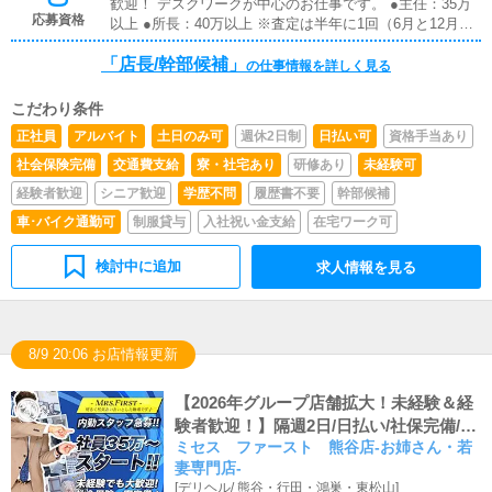
歓迎！ デスクワークが中心のお仕事です。 ●主任：35万
応募資格
以上 ●所長：40万以上 ※査定は半年に1回（6月と12月）
※業績連動の賞与あり ・管理職経験 ・営業・販売職経験
「店長/幹部候補」
・広告代理店経験 ・Web制作会社経験 特に上記の経歴を
の仕事情報を詳しく見る
お持ち方は積極採用致します！
こだわり条件
正社員
アルバイト
土日のみ可
週休2日制
日払い可
資格手当あり
社会保険完備
交通費支給
寮・社宅あり
研修あり
未経験可
経験者歓迎
シニア歓迎
学歴不問
履歴書不要
幹部候補
車･バイク通勤可
制服貸与
入社祝い金支給
在宅ワーク可
検討中に追加
求人情報を見る
8/9 20:06 お店情報更新
【2026年グループ店舗拡大！未経験＆経
験者歓迎！】隔週2日/日払い/社保完備/有
ミセス ファースト 熊谷店-お姉さん・若
給休暇/1R寮完備/残業一切なし！入社祝
妻専門店-
い金5万円！『ミセスファースト』はチャ
[
デリヘル
/
熊谷・行田・鴻巣・東松山
]