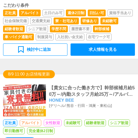
こだわり条件
正社員
アルバイト
土日のみ可
週休2日制
日払い可
資格手当あり
社会保険完備
交通費支給
寮・社宅あり
研修あり
未経験可
経験者歓迎
シニア歓迎
学歴不問
履歴書不要
幹部候補
車･バイク通勤可
制服貸与
入社祝い金支給
在宅ワーク可
検討中に追加
求人情報を見る
8/9 11:00 お店情報更新
【貴女に合った働き方で】幹部候補月給5
0万～/内勤スタッフ月給25万～/アルバイ
HONEY BEE
ト時給1,200円～
[
デリヘル
/
熊谷・行田・鴻巣・東松山
]
正社員
アルバイト
女性歓迎
未経験可
経験者歓迎
シニア歓迎
即日勤務可
完全週休2日制