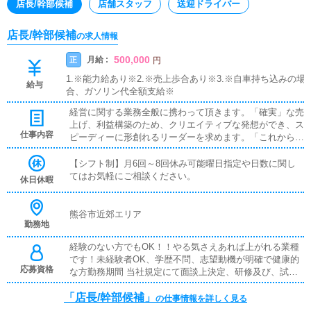
店長/幹部候補
店舗スタッフ
送迎ドライバー
店長/幹部候補
の求人情報
500,000
月給 :
正
円
1.※能力給あり※2.※売上歩合あり※3.※自車持ち込みの場
給与
合、ガソリン代全額支給※
経営に関する業務全般に携わって頂きます。「確実」な売
上げ、利益構築のため、クリエイティブな発想ができ、ス
仕事内容
ピーディーに形創れるリーダーを求めます。「これから」
の出店にも大きく影響する重要なメンバーとして、あなた
の力が必要です！【 各種待遇 】◆初任給30万以上◆技
【シフト制】月6回～8回休み可能曜日指定や日数に関し
術・資格手当て 相談に応じます。◆各役職手当◆成果特
てはお気軽にご相談ください。
休日休暇
別手当◆社員旅行年1回以上◆転勤住宅手当
熊谷市近郊エリア
勤務地
経験のない方でもOK！！やる気さえあれば上がれる業種
です！未経験者OK、学歴不問、志望動機が明確で健康的
応募資格
な方勤務期間 当社規定にて面談上決定、研修及び、試用
期間最高で2か月まで。当社は年功序列ではなく、能力と
「店長/幹部候補」
あなたの頑張り次第で昇給・昇格又は独立開業やグループ
の仕事情報を詳しく見る
幹部など、どんどん上がっていきます。