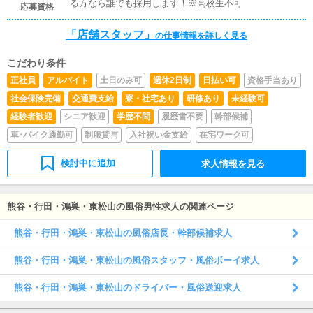
る方なら誰でも採用します！※高校生不可
応募資格
「店舗スタッフ」
の仕事情報を詳しく見る
こだわり条件
正社員
アルバイト
土日のみ可
週休2日制
日払い可
資格手当あり
社会保険完備
交通費支給
寮・社宅あり
研修あり
未経験可
経験者歓迎
シニア歓迎
学歴不問
履歴書不要
幹部候補
車･バイク通勤可
制服貸与
入社祝い金支給
在宅ワーク可
検討中に追加
求人情報を見る
熊谷・行田・鴻巣・東松山の風俗男性求人の関連ページ
熊谷・行田・鴻巣・東松山の風俗店長・幹部候補求人
熊谷・行田・鴻巣・東松山の風俗スタッフ・風俗ボーイ求人
熊谷・行田・鴻巣・東松山のドライバー・風俗送迎求人