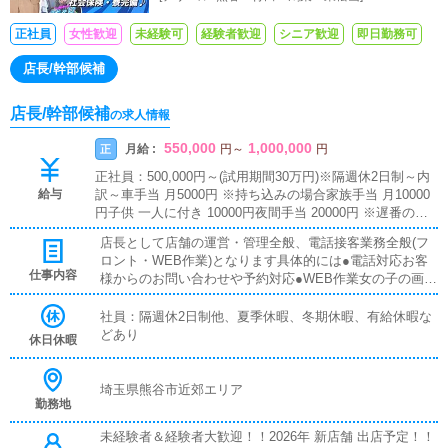
レンジできる環境です！
正社員
女性歓迎
未経験可
経験者歓迎
シニア歓迎
即日勤務可
店長/幹部候補
店長/幹部候補
の求人情報
550,000
1,000,000
月給 :
正
円
～
円
正社員：500,000円～(試用期間30万円)※隔週休2日制～内
給与
訳～車手当 月5000円 ※持ち込みの場合家族手当 月10000
円子供 一人に付き 10000円夜間手当 20000円 ※遅番の場
合ガソリン代 全額支給 ※車持ち込みの場合大入り 30000
店長として店舗の運営・管理全般、電話接客業務全般(フ
円～100000円歩合 50000円～200000円※やる気と能力次第
ロント・WEB作業)となります具体的には●電話対応お客
では随時昇給させる独自システムがございます。
仕事内容
様からのお問い合わせや予約対応●WEB作業女の子の画像
やプロフィール、シフト登録、HPの更新作業●LINE、メ
ール対応女の子などの返信業務●マネジメント女の子の勤
社員：隔週休2日制他、夏季休暇、冬期休暇、有給休暇な
怠管理やスケジュール確認●送迎業務ホテルやご自宅に女
どあり
休日休暇
の子の送迎●スタッフのマネジメント人材教育、役職者の
育成上記をはじめとする店舗運営業務全般入社後は新人ス
タッフ一人一人に教育・指導を行う先輩スタッフがマンツ
埼玉県熊谷市近郊エリア
勤務地
ーマンで付きますので、分からないところやもう一度教え
て欲しいところを尋ねやすい環境があります。
未経験者＆経験者大歓迎！！2026年 新店舗 出店予定！！