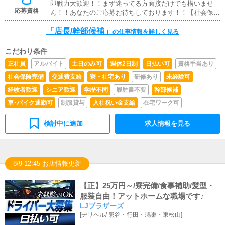
即戦力大歓迎！！まず迷ってる方面接だけでも構いませ
応募資格
ん！！あなたのご応募お待ちしております！！【社会保険
完備】雇用保険、健康保険、厚生年金※18歳以上※要普通
「店長/幹部候補」
自動車免許
の仕事情報を詳しく見る
こだわり条件
正社員
アルバイト
土日のみ可
週休2日制
日払い可
資格手当あり
社会保険完備
交通費支給
寮・社宅あり
研修あり
未経験可
経験者歓迎
シニア歓迎
学歴不問
履歴書不要
幹部候補
車･バイク通勤可
制服貸与
入社祝い金支給
在宅ワーク可
検討中に追加
求人情報を見る
8/9 12:45 お店情報更新
【正】25万円～/寮完備/食事補助/髪型・
服装自由！アットホームな職場です♪
LJブラザーズ
[
デリヘル
/
熊谷・行田・鴻巣・東松山
]