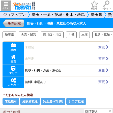
検討中
ログイン
ジョブヘブン
埼玉・千葉・茨城・栃木・群馬
埼玉県
熊
条件設定
熊谷・行田・鴻巣・東松山の高収入求人
埼玉県
大宮・浦和
西川口・川口
川越
本庄
越谷・草加・
変更
未設定
職種
変更
未設定
業種
変更
熊谷・行田・鴻巣・東松山
エリア
変更
無料駐車場あり
こだわり
こだわりかんたん検索
未経験可
経験者歓迎
完全週休2日制
シニア歓迎
1件〜8件(全8件)