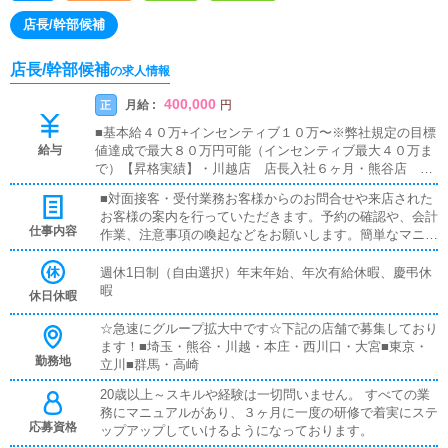
店長/幹部候補
店長/幹部候補
の求人情報
400,000
月給 :
正
円
■基本給４０万+インセンティブ１０万〜※弊社規定の目標
給与
値達成で最大８０万円可能（インセンティブ最大４０万ま
で）【昇格実績】・川越店 店長入社６ヶ月・熊谷店 店
長入社１１ヶ月
■対面接客・受付業務お客様からのお問合せや来店された
お客様の案内を行っていただきます。予約の確認や、会計
仕事内容
作業、注意事項の喚起などをお願いします。簡単なマニュ
アルや、先輩スタッフに付いて業務内容を見ながら徐々に
覚えていただきますので、未経験の方でも安心して働けま
週休1日制（自由選択）年末年始、年次有給休暇、慶弔休
す。■企画の立案店舗イベントや店舗運営など様々な企画
暇
休日休暇
を提案していただきます。【新規のお客様の増加】【お客
様のリピート率の向上】【キャストの方の入店数の増加】
☆急速にグループ拡大中です☆下記の店舗で募集しており
など、売上UPに繋がる施策の提案を行っていただきま
ます！■埼玉・熊谷・川越・本庄・西川口・大宮■東京・
す。■キャスト管理お店で働いていただいているキャスト
勤務地
立川■群馬・高崎
の方が稼げるようにインターネットを使ったPR（写メ日
20歳以上～スキルや経験は一切問いません。 すべての業
記）などの使い方などのアドバイスを行っていただきま
務にマニュアルがあり、３ヶ月に一度の研修で着実にステ
す。■PC更新業務ヘブンネットなど、ポータルサイト等の
応募資格
ップアップしていけるようになっております。
店舗情報更新作業を行っていただきます。キャストの出勤