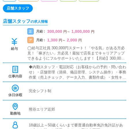
店舗スタッフ
店舗スタッフ
の求人情報
300,000
1,000,000
月給 :
正
円
～
円
1,300
2,000
月給 :
ア
円
～
円
◯給与正社員 300,000円スタート！「やる気」がある方必
給与
見！「稼ぎたい」方必見！最短で店長までキャリアアップ
できるようにフルサポートいたします！【月給】300,000
円+インセンティブ月給手取り40万〜50万円可
◆内勤スタッフ・電話対応（お客様からの予約・問い合わ
せ）・店舗管理（清掃、備品管理、システム操作）・事務
仕事内容
作業（売上チェック、データ入力、書類作成）・女性キャ
ストのサポート・相談対応・新人女性の指導・フォロー・
女性の送迎業務・女性が働きやすい環境作り◆送迎ドライ
完全シフト制
バー在籍キャストさんの送迎業務時間厳守、安全運転で目
休日休暇
的地までキャストさんを送迎するお仕事です。キャストさ
んを待ってる間は車で休憩していてください。
熊谷エリア近郊
勤務地
18歳以上～50歳くらいまで要普通自動車免許免許証があ