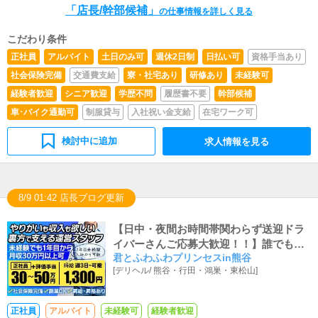
施策の提案を行っていただきます。■キャスト管理お店で
「店長/幹部候補」
の仕事情報を詳しく見る
働いていただいているキャストの方が稼げるようにインタ
ーネットを使ったPR（写メ日記）などの使い方などのア
こだわり条件
ドバイスを行っていただきます。■PC更新業務ヘブンネッ
トなど、ポータルサイト等の店舗情報更新作業を行ってい
正社員
アルバイト
土日のみ可
週休2日制
日払い可
資格手当あり
ただきます。キャストの出勤情報やイベント、求人ブログ
社会保険完備
交通費支給
寮・社宅あり
研修あり
未経験可
の作成となります。基本的にはボタンを押すだけや、ブロ
グの更新時に簡単に文字が入力出来れば問題ありません。
経験者歓迎
シニア歓迎
学歴不問
履歴書不要
幹部候補
PCが苦手な人でも簡単にできます。■清掃・備品管理お客
車･バイク通勤可
制服貸与
入社祝い金支給
在宅ワーク可
様やキャストの方に快適にお過ごしいただくため、店内の
清掃や備品の管理・補充を行っていただきます。
検討中に追加
求人情報を見る
8/9 01:42 店長ブログ更新
【日中・夜間お時間帯関わらず送迎ドラ
イバーさんご応募大歓迎！！】誰でも時
君とふわふわプリンセスin熊谷
給1,150円スタート！ご年齢(20以上)・経
[
デリヘル
/
熊谷・行田・鴻巣・東松山
]
験未経験関係なく採用強化中♪
正社員
アルバイト
未経験可
経験者歓迎