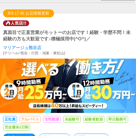
8/9 17:46 お店情報更新
真面目で正直営業がモットーのお店です！経験・学歴不問！未
経験の方も大歓迎です♪積極採用中(^O^)／
マリアージュ熊谷店
[
デリヘル
/
熊谷・行田・鴻巣・東松山
]
正社員
アルバイト
女性歓迎
未経験可
経験者歓迎
即日勤務可
完全週休2日制