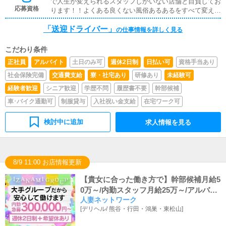
で人生が変えられるスタッフしかいない店舗と自負してお
応募資格
ります！！よくある良くない風俗あるあるをすべて変えて
いくことは宣言いたします！！！応募資格は上記をみたせ
「送迎ドライバー」
れば学歴経歴一切問いません！！！どうかわたくしにお力
の仕事情報を詳しく見る
をおかしくださいm(_ _)m※18歳未満（高校生を含む）の
応募はお断りします。
こだわり条件
正社員
アルバイト
土日のみ可
週休2日制
日払い可
資格手当あり
社会保険完備
交通費支給
寮・社宅あり
研修あり
未経験可
経験者歓迎
シニア歓迎
学歴不問
履歴書不要
幹部候補
車･バイク通勤可
制服貸与
入社祝い金支給
在宅ワーク可
検討中に追加
求人情報を見る
8/9 11:00 お店情報更新
【貴女に合った働き方で】幹部候補月給5
0万～/内勤スタッフ月給25万～/アルバイ
人妻ネットワーク
ト時給1,100円～
[
デリヘル
/
熊谷・行田・鴻巣・東松山
]