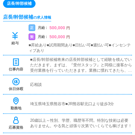
店長/幹部候補
店長/幹部候補
の求人情報
500,000
月給 :
正
円
500,000
月給 :
契
円
給与
■昇給あり■試用期間あり■日払い可■週払い可■インセンテ
ィブあり
■店長/幹部候補将来の店長幹部候補として経験を積んでい
ただきます。まずは、『受付スタッフ』と同様に接客から
仕事内容
受付業務を行っていただきます。業務に慣れてきたら、
『キャストの管理』や『経営に関わる業務』を順に覚えて
いただきます。早い方だと１年ぐらいで、店長として新し
応相談
い店舗の運営をお任せします。■対面接客・受付業務お客
休日休暇
様からのお問合せや来店されたお客様の案内を行っていた
だきます。予約の確認や、会計作業、注意事項の喚起など
をお願いします。簡単なマニュアルや、先輩スタッフに付
埼玉県埼玉県熊谷市■JR熊谷駅北口より徒歩3分
勤務地
いて業務内容を見ながら徐々に覚えていただきますので、
未経験の方でも安心して働けます。■企画の立案店舗イベ
ントや店舗運営など様々な企画を提案していただきます。
20歳以上～性別、学歴、職歴等不問。特別な技術は必要
【新規のお客様の増加】【お客様のリピート率の向上】
ありません。やる気と頑張り次第でいくらでも稼げます！
応募資格
【キャストの方の入店数の増加】など、売上UPに繋がる