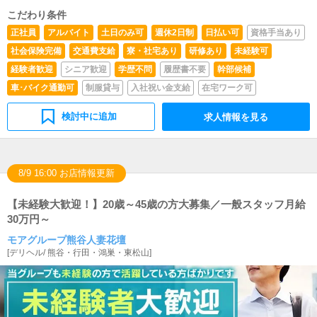
こだわり条件
正社員
アルバイト
土日のみ可
週休2日制
日払い可
資格手当あり
社会保険完備
交通費支給
寮・社宅あり
研修あり
未経験可
経験者歓迎
シニア歓迎
学歴不問
履歴書不要
幹部候補
車･バイク通勤可
制服貸与
入社祝い金支給
在宅ワーク可
検討中に追加
求人情報を見る
8/9 16:00 お店情報更新
【未経験大歓迎！】20歳～45歳の方大募集／一般スタッフ月給
30万円～
モアグループ熊谷人妻花壇
[
デリヘル
/
熊谷・行田・鴻巣・東松山
]