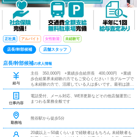
正社員
アルバイト
女性歓迎
未経験可
店長/幹部候補
店舗スタッフ
店長/幹部候補
の求人情報
主任 350,000円 +業績歩合給所長 400,000円 +業績
歩合給業界未経験の方でもご安心ください！当グループで
給与
も未経験の方で、活躍している人は多いです。最初は誰で
も初心者です！安心して、まずはご応募ください。安定し
た労働環境で貴方のやる気を発揮して下さい。営業職やサ
電話受付、メール対応、WEB更新などその他店舗運営に
ービス業等から入社された方も多く、未経験でも安心して
まつわる業務全般です
仕事内容
働けますよ♪
熊谷駅から徒歩5分
勤務地
20歳以上～50歳くらいまで経験者はもちろん 未経験者も