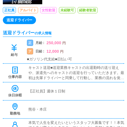
正社員
アルバイト
女性歓迎
未経験可
経験者歓迎
送迎ドライバー
送迎ドライバー
の求人情報
250,000
月給 :
正
円
12,000
日給 :
ア
円
給与
■ガソリン代支給■日払い可
キャスト送迎■送迎業務キャストの出退勤時の送り迎え
や、派遣先へのキャストの送迎を行っていただきます。最
仕事内容
初は先輩ドライバーと同乗して行動し、業務の流れを覚え
ていただきますので、未経験の方でも安心して働けます。
お客様と対面で接客をお願いすることはありません。ガソ
【正社員】週休１日制
リン代・高速代は支給します。■清掃業務送迎業務の空き
休日休暇
時間に、事務所や待機室の清掃を行っていただきます。キ
ャストの送迎に使うお車の清掃もお願いします。
熊谷・本庄
勤務地
本気で人生を変えたいというスタッフ大募集です！！本気